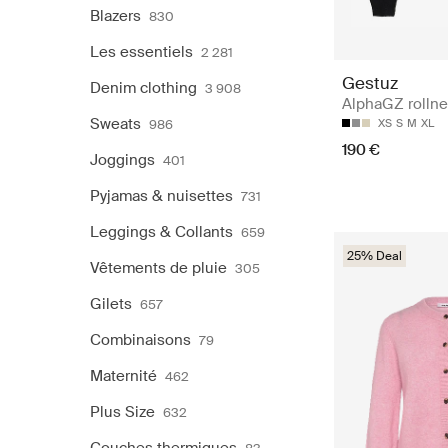
Blazers
830
Les essentiels
2 281
Gestuz
Denim clothing
3 908
AlphaGZ rolln
Sweats
986
XS
S
M
XL
190 €
Joggings
401
Pyjamas & nuisettes
731
Leggings & Collants
659
25% Deal
Vêtements de pluie
305
Gilets
657
Combinaisons
79
Maternité
462
Plus Size
632