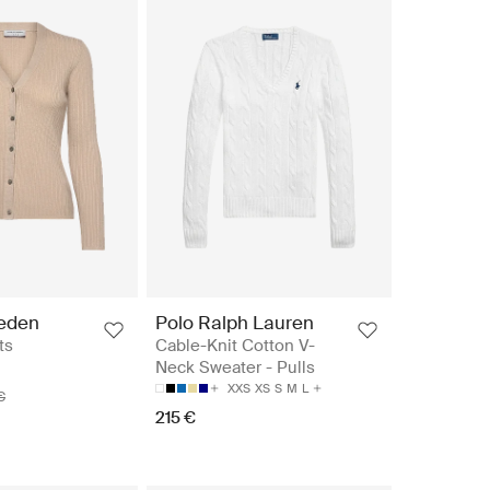
weden
Polo Ralph Lauren
ts
Cable-Knit Cotton V-
Neck Sweater - Pulls
XXS
XS
S
M
L
€
215 €