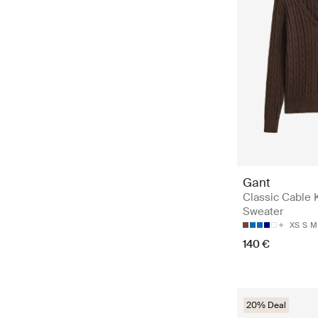
Gant
Classic Cable 
Sweater
XS
S
M
140 €
20% Deal