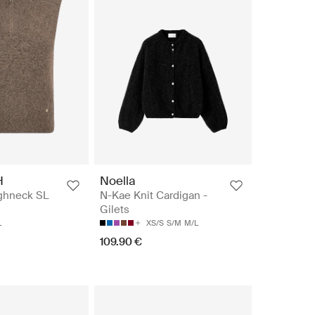
H
Noella
ghneck SL
N-Kae Knit Cardigan -
Gilets
L
XS/S
S/M
M/L
109.90 €