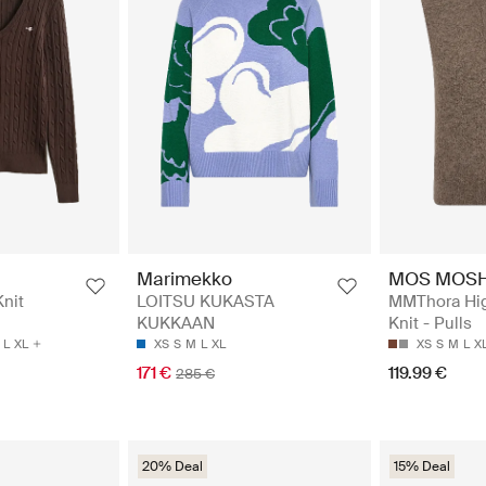
MOS MOS
Marimekko
MMThora Hi
Knit
LOITSU KUKASTA
Knit - Pulls
KUKKAAN
XS
S
M
L
X
L
XL
XS
S
M
L
XL
119.99 €
171 €
285 €
20% Deal
15% Deal