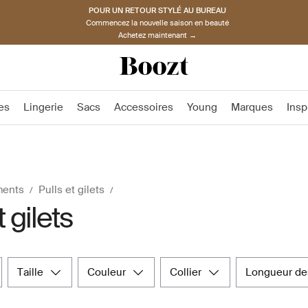
POUR UN RETOUR STYLÉ AU BUREAU
Commencez la nouvelle saison en beauté
Achetez maintenant →
es
Lingerie
Sacs
Accessoires
Young
Marques
Insp
ments
Pulls et gilets
t gilets
taille
couleur
collier
longueur d