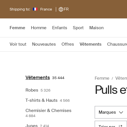
Shipping to:
France
FR
Femme
Homme
Enfants
Sport
Maison
Voir tout
Nouveautes
Offres
Vêtements
Chaussur
Vêtements
35 444
Femme
Vête
Pulls e
Robes
5 326
T-shirts & Hauts
4 566
Chemisier & Chemises
marques
4 884
Jupes
2 414