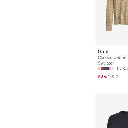
Gant
Classic Cable 
Sweater
S
L
XL
98 €
140 €