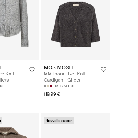
H
MOS MOSH
e Knit
MMThora Lizet Knit
ilets
Cardigan - Gilets
XL
XS
S
M
L
XL
119.99 €
n
Nouvelle saison