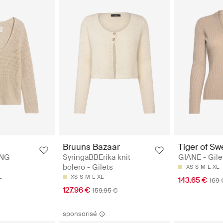
Bruuns Bazaar
Tiger of S
ONG
SyringaBBErika knit
GIANE - Gile
bolero - Gilets
XS
S
M
L
XL
L
XS
S
M
L
XL
143.65 €
169 
127.96 €
159.95 €
sponsorisé