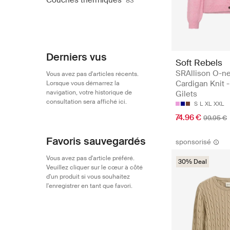
Couches thermiques
83
Derniers vus
Soft Rebels
SRAllison O-n
Vous avez pas d'articles récents.
Cardigan Knit 
Lorsque vous démarrez la
navigation, votre historique de
Gilets
consultation sera affiché ici.
S
L
XL
XXL
74.96 €
99.95 €
Favoris sauvegardés
sponsorisé
Vous avez pas d'article préféré.
30% Deal
Veuillez cliquer sur le cœur à côté
d'un produit si vous souhaitez
l'enregistrer en tant que favori.