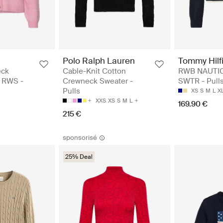
Polo Ralph Lauren
Tommy Hilf
eck
Cable-Knit Cotton
RWB NAUTI
- RWS -
Crewneck Sweater -
SWTR - Pull
Pulls
XS
S
M
L
X
XXS
XS
S
M
L
169.90 €
215 €
sponsorisé
25% Deal