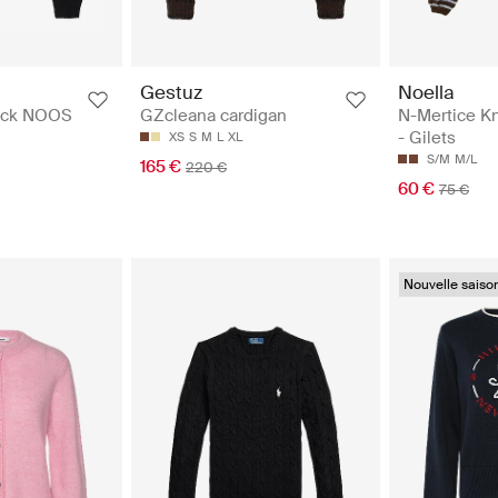
Noella
Gestuz
N-Mertice Kn
eck NOOS
GZcleana cardigan
- Gilets
XS
S
M
L
XL
S/M
M/L
165 €
220 €
60 €
75 €
Nouvelle saiso