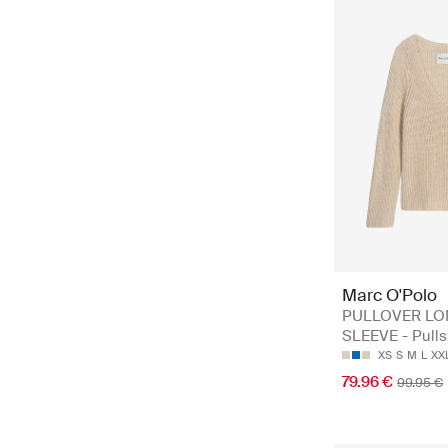
Marc O'Polo
PULLOVER L
SLEEVE - Pulls
XS
S
M
L
XX
79.96 €
99.95 €