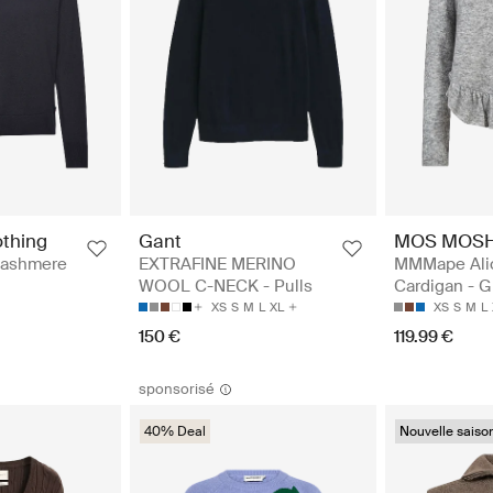
othing
Gant
MOS MOS
Cashmere
EXTRAFINE MERINO
MMMape Alic
WOOL C-NECK - Pulls
Cardigan - G
XS
S
M
L
XL
XS
S
M
L
150 €
119.99 €
sponsorisé
40% Deal
Nouvelle saiso