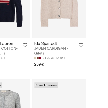
 Lauren
Ida Sjöstedt
G COTTON-
JADEN CARDIGAN -
lls
Gilets
L
34
36
38
40
42
259 €
n
Nouvelle saison