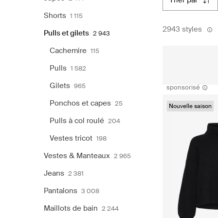
trier par
Shorts
1 115
2943 styles
Pulls et gilets
2 943
Cachemire
115
Pulls
1 582
Gilets
965
sponsorisé
Ponchos et capes
25
Nouvelle saison
Pulls à col roulé
204
Vestes tricot
198
Vestes & Manteaux
2 965
Jeans
2 381
Pantalons
3 008
Maillots de bain
2 244