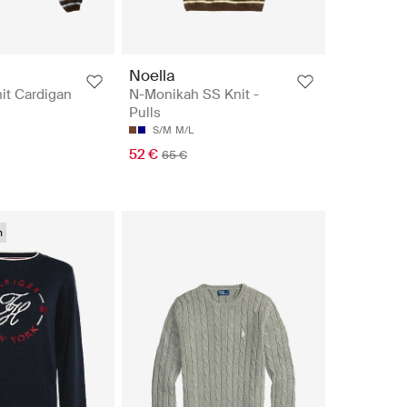
Noella
it Cardigan
N-Monikah SS Knit -
Pulls
S/M
M/L
52 €
65 €
n