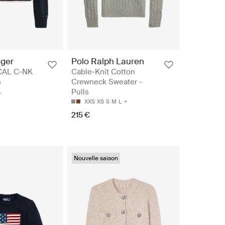
iger
Polo Ralph Lauren
CAL C-NK
Cable-Knit Cotton
s
Crewneck Sweater -
Pulls
L
XXS
XS
S
M
L
215 €
Nouvelle saison