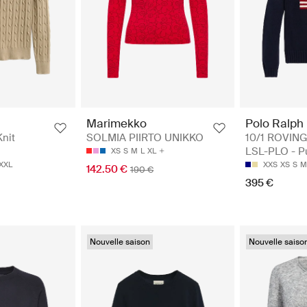
Polo Ralph
Marimekko
10/1 ROVIN
Knit
SOLMIA PIIRTO UNIKKO
LSL-PLO - Pu
XS
S
M
L
XL
XXS
XS
S
M
XXL
142.50 €
190 €
395 €
Nouvelle saison
Nouvelle saiso