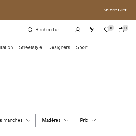
Service Client
0
0
Rechercher
iration
Streetstyle
Designers
Sport
es manches
matières
prix