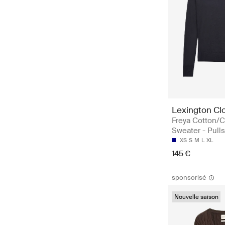
Lexington Cl
Freya Cotton/
Sweater - Pulls
XS
S
M
L
XL
145 €
sponsorisé
Nouvelle saison