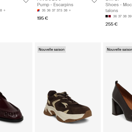
Pump - Escarpins
Shoes - Moc
talons
35
36
37
37.5
38
38
36
37
38
39
195 €
255 €
Nouvelle saison
Nouvelle saiso