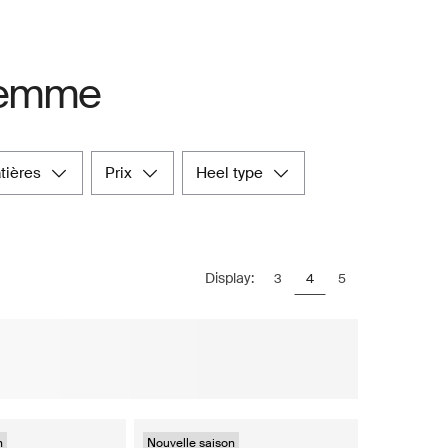
 femme
atières
prix
heel type
Display:
3
4
5
n
Nouvelle saison