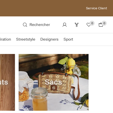
Service Client
0
0
Rechercher
iration
Streetstyle
Designers
Sport
uts
Sacs