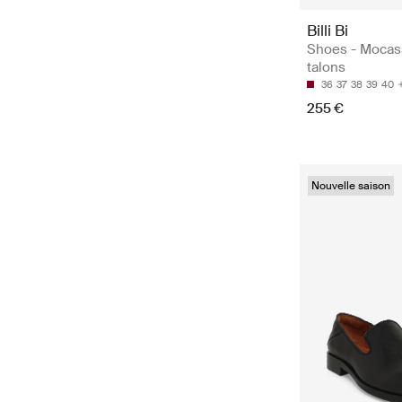
Billi Bi
Shoes - Mocas
talons
36
37
38
39
40
255 €
Nouvelle saison