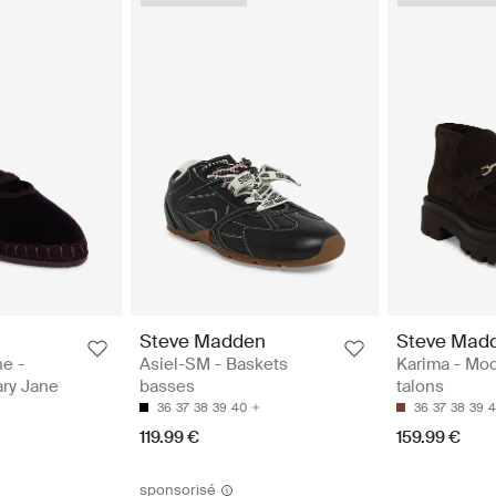
Steve Madden
Steve Mad
ne -
Asiel-SM - Baskets
Karima - Moc
ry Jane
basses
talons
36
37
38
39
40
36
37
38
39
4
119.99 €
159.99 €
sponsorisé