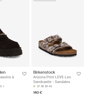
den
Birkenstock
assins à
Arizona Print LEVE Leo
Sandcastle - Sandales
0
37
38
39
40
140 €