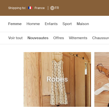
Shipping to:
France
FR
Femme
Homme
Enfants
Sport
Maison
Voir tout
Nouveautes
Offres
Vêtements
Chaussur
Robes