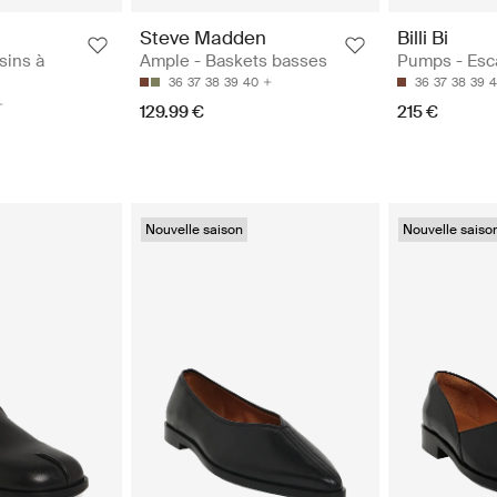
Steve Madden
Billi Bi
sins à
Ample - Baskets basses
Pumps - Esc
36
37
38
39
40
36
37
38
39
4
129.99 €
215 €
Nouvelle saison
Nouvelle saiso