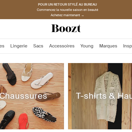
POUR UN RETOUR STYLÉ AU BUREAU
Commencez la nouvelle saison en beauté
Achetez maintenant →
es
Lingerie
Sacs
Accessoires
Young
Marques
Insp
Chaussures
T-shirts & Ha