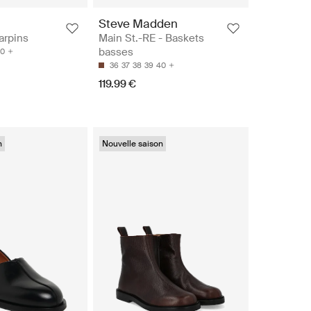
Steve Madden
arpins
Main St.-RE - Baskets
basses
0
36
37
38
39
40
119.99 €
n
Nouvelle saison