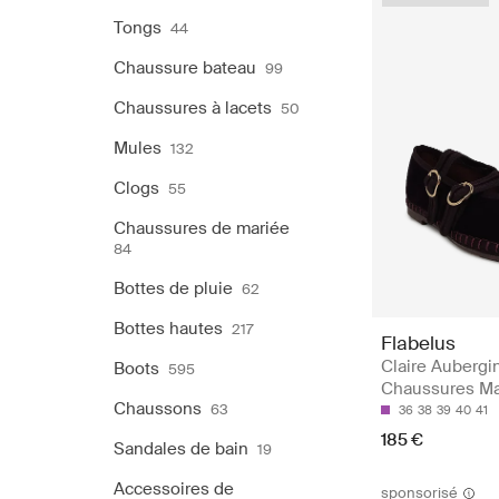
Tongs
44
Chaussure bateau
99
Chaussures à lacets
50
Mules
132
Clogs
55
Chaussures de mariée
84
Bottes de pluie
62
Bottes hautes
217
Flabelus
Claire Aubergi
Boots
595
Chaussures Ma
Chaussons
63
36
38
39
40
41
185 €
Sandales de bain
19
Accessoires de
sponsorisé