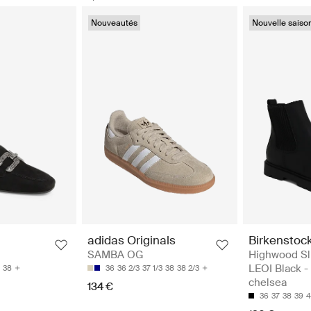
Nouveautés
Nouvelle saiso
Birkenstoc
adidas Originals
Highwood Sl
SAMBA OG
LEOI Black -
38
36
36 2/3
37 1/3
38
38 2/3
chelsea
134 €
36
37
38
39
4