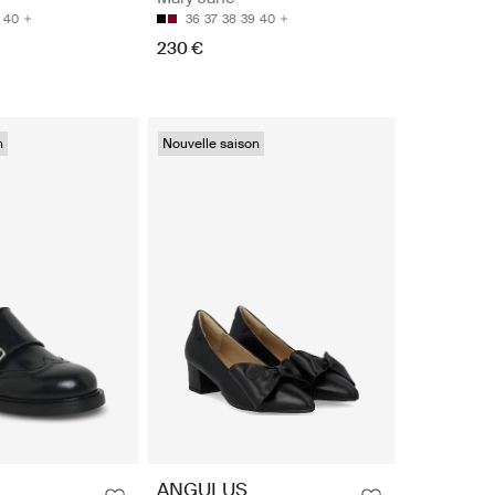
40
36
37
38
39
40
230 €
n
Nouvelle saison
ANGULUS