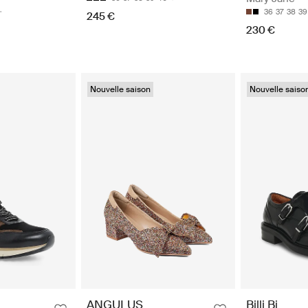
36
37
38
39
245 €
230 €
Nouvelle saison
Nouvelle saiso
ANGULUS
Billi Bi