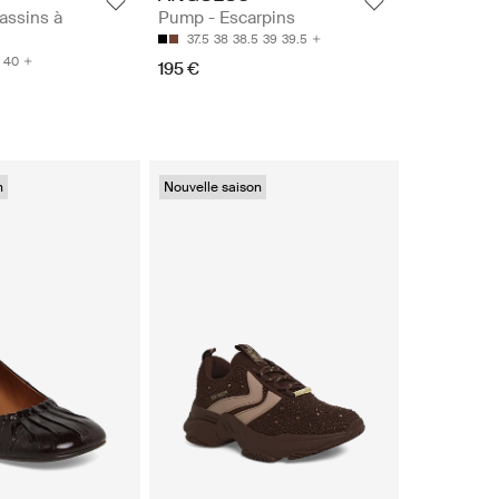
assins à
Pump - Escarpins
37.5
38
38.5
39
39.5
40
195 €
n
Nouvelle saison