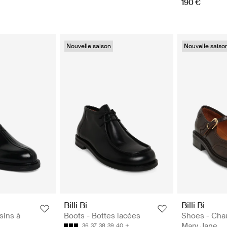
190 €
Nouvelle saison
Nouvelle saiso
Billi Bi
Billi Bi
sins à
Boots - Bottes lacées
Shoes - Cha
Mary Jane
36
37
38
39
40