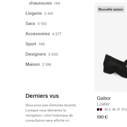
chaussures
144
Nouvelle saison
Lingerie
2 441
Sacs
3 150
Accessoires
4 277
Sport
746
Designers
3 330
Maison
2 196
Derniers vus
Gabor
Loafer
Vous avez pas d'articles récents.
35.5
36
37
37.5
Lorsque vous démarrez la
navigation, votre historique de
130 €
consultation sera affiché ici.