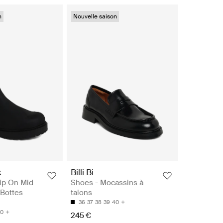
n
Nouvelle saison
k
Billi Bi
ip On Mid
Shoes - Mocassins à
 Bottes
talons
36
37
38
39
40
0
245 €