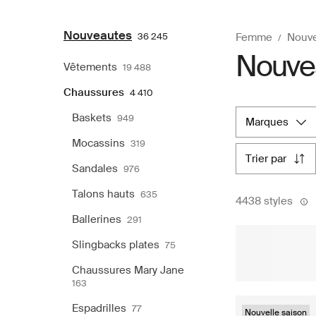
Nouveautes
36 245
Femme
Nouv
Nouve
Vêtements
19 488
Chaussures
4 410
Baskets
949
marques
Mocassins
319
trier par
Sandales
976
Talons hauts
635
4438 styles
Ballerines
291
Slingbacks plates
75
Chaussures Mary Jane
163
Espadrilles
77
Nouvelle saison