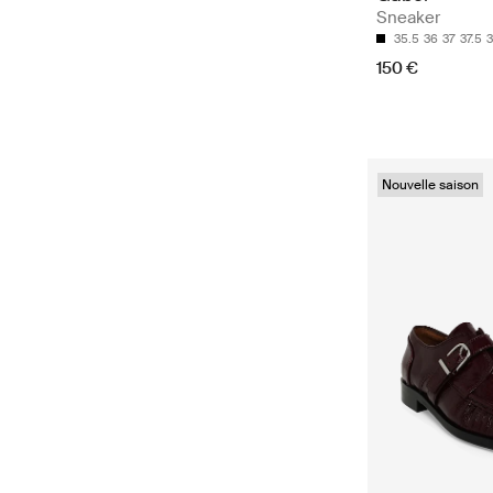
Sneaker
35.5
36
37
37.5
150 €
Nouvelle saison