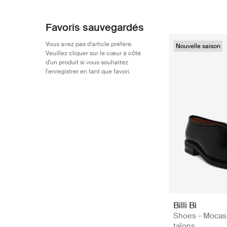
Favoris sauvegardés
Vous avez pas d'article préféré.
Nouvelle saison
Veuillez cliquer sur le cœur à côté
d'un produit si vous souhaitez
l'enregistrer en tant que favori.
Billi Bi
Shoes - Mocas
talons