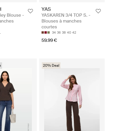
H
YAS
ey Blouse -
YASKAREN 3/4 TOP S. -
anches
Blouses à manches
courtes
L
34
36
38
40
42
59.99 €
n
20% Deal