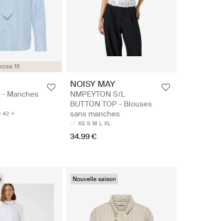
ose fit
NOISY MAY
t - Manches
NMPEYTON S/L
BUTTON TOP - Blouses
sans manches
0
42
XS
S
M
L
XL
34.99 €
n
Nouvelle saison