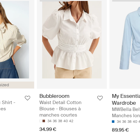
sized
Bubbleroom
My Essenti
Shirt -
Waist Detail Cotton
Wardrobe
ues
Blouse - Blouses à
MWBella Belt
manches courtes
Manches lo
34
36
38
40
42
34
36
38
40
34.99 €
89.95 €