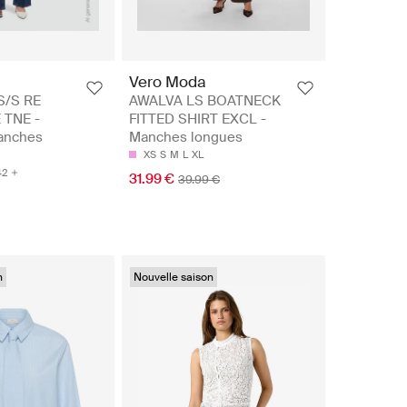
Vero Moda
S/S RE
AWALVA LS BOATNECK
 TNE -
FITTED SHIRT EXCL -
anches
Manches longues
XS
S
M
L
XL
42
31.99 €
39.99 €
n
Nouvelle saison