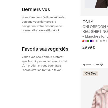
Derniers vus
Vous avez pas d'articles récents.
ONLY
Lorsque vous démarrez la
navigation, votre historique de
ONLOREGON A
consultation sera affiché ici.
REG SHIRT N
- Manches lon
XS
S
M
L
29.99 €
Favoris sauvegardés
Vous avez pas d'article préféré.
Veuillez cliquer sur le cœur à côté
sponsorisé
d'un produit si vous souhaitez
l'enregistrer en tant que favori.
40% Deal