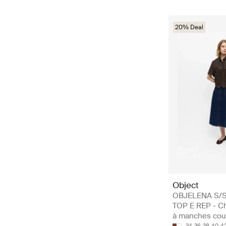
20% Deal
Object
OBJELENA S/
TOP E REP - C
à manches cou
34
36
38
40
4