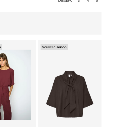
Display:
3
4
5
n
Nouvelle saison