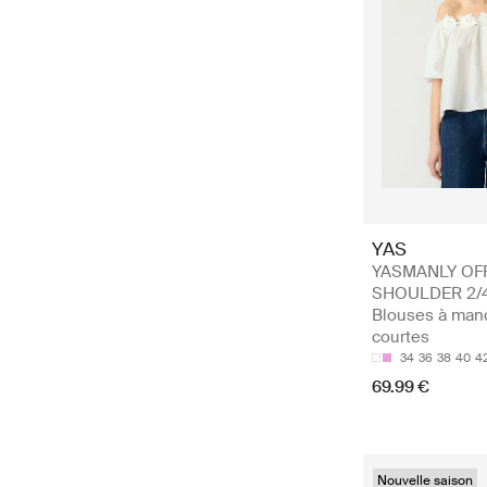
YAS
YASMANLY OF
SHOULDER 2/4
Blouses à man
courtes
34
36
38
40
4
69.99 €
Nouvelle saison