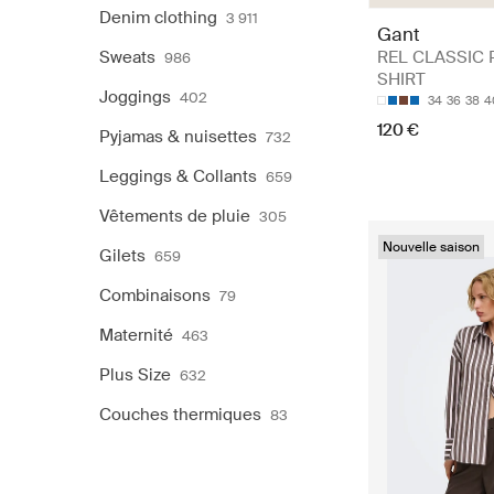
Denim clothing
3 911
Gant
Sweats
REL CLASSIC 
986
SHIRT
Joggings
402
34
36
38
4
120 €
Pyjamas & nuisettes
732
Leggings & Collants
659
Vêtements de pluie
305
Nouvelle saison
Gilets
659
Combinaisons
79
Maternité
463
Plus Size
632
Couches thermiques
83