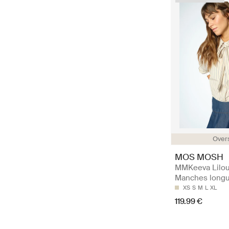
Over
MOS MOSH
MMKeeva Lilou 
Manches long
XS
S
M
L
XL
119.99 €