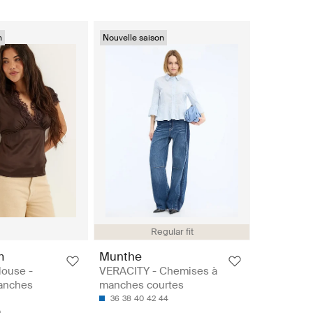
n
Nouvelle saison
Regular fit
m
Munthe
louse -
VERACITY - Chemises à
anches
manches courtes
36
38
40
42
44
0