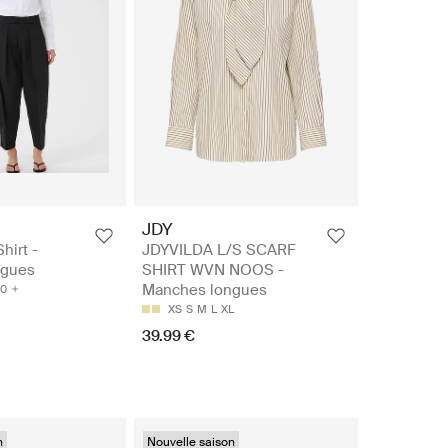
JDY
Shirt -
JDYVILDA L/S SCARF
ngues
SHIRT WVN NOOS -
Manches longues
0
XS
S
M
L
XL
39.99 €
n
Nouvelle saison