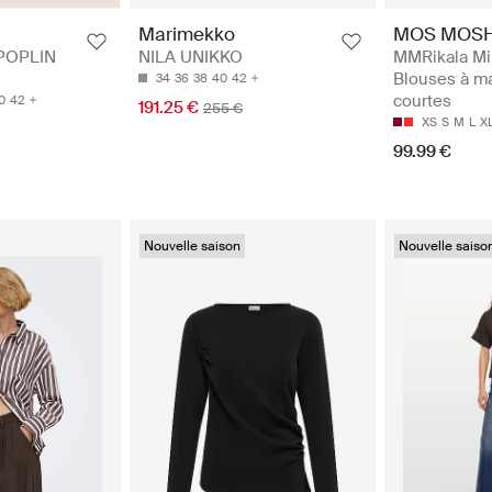
MOS MOS
Marimekko
MMRikala Mil
POPLIN
NILA UNIKKO
Blouses à m
34
36
38
40
42
courtes
0
42
191.25 €
255 €
XS
S
M
L
X
99.99 €
Nouvelle saison
Nouvelle saiso