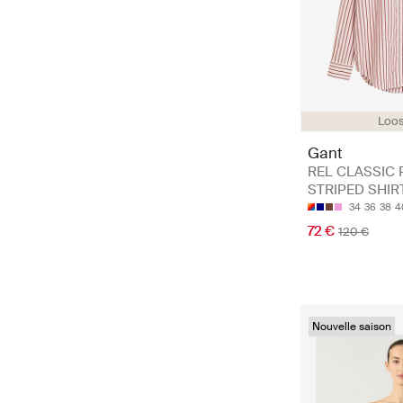
Loos
Gant
REL CLASSIC 
STRIPED SHIR
34
36
38
4
72 €
120 €
Nouvelle saison