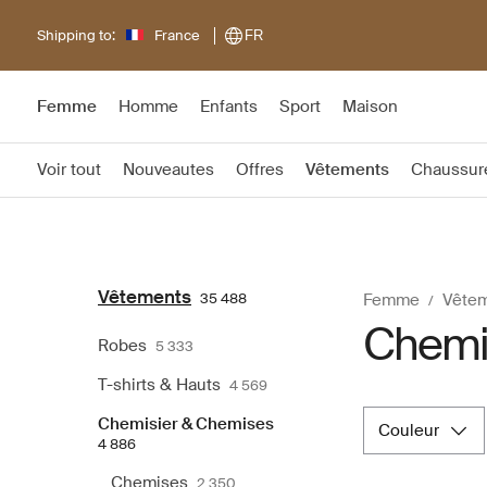
Shipping to:
France
FR
Femme
Homme
Enfants
Sport
Maison
Voir tout
Nouveautes
Offres
Vêtements
Chaussur
Vêtements
35 488
Femme
Vête
Chemi
Robes
5 333
T-shirts & Hauts
4 569
Chemisier & Chemises
couleur
4 886
Chemises
2 350