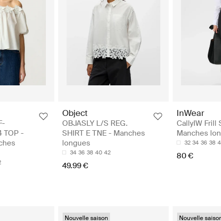
Object
InWear
F-
OBJASLY L/S REG.
CallyIW Frill 
 TOP -
SHIRT E TNE - Manches
Manches lo
ches
longues
32
34
36
38
4
34
36
38
40
42
80 €
2
49.99 €
Nouvelle saison
Nouvelle saiso