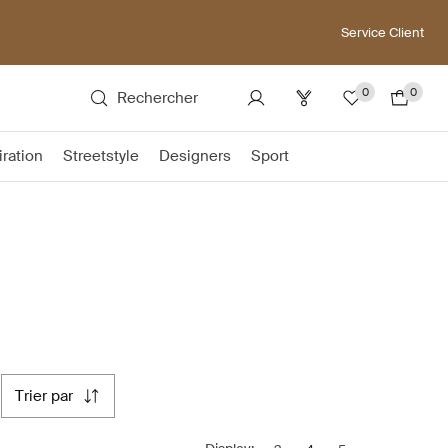
Service Client
0
0
Rechercher
iration
Streetstyle
Designers
Sport
trier par