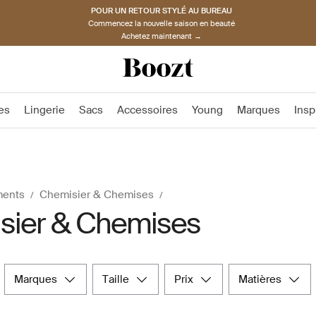
POUR UN RETOUR STYLÉ AU BUREAU
Commencez la nouvelle saison en beauté
Achetez maintenant →
es
Lingerie
Sacs
Accessoires
Young
Marques
Insp
ments
Chemisier & Chemises
sier & Chemises
marques
taille
prix
matières