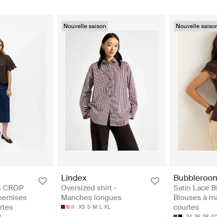
Nouvelle saison
Nouvelle saiso
Lindex
Bubbleroo
S CROP
Oversized shirt -
Satin Lace B
hemises
Manches longues
Blouses à m
rtes
courtes
XS
S
M
L
XL
2
34
36
38
4