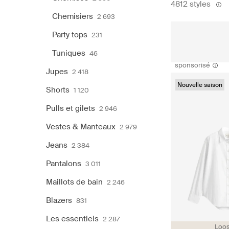
4812 styles
Chemisiers
2 693
Party tops
231
Tuniques
46
sponsorisé
Jupes
2 418
Nouvelle saison
Shorts
1 120
Pulls et gilets
2 946
Vestes & Manteaux
2 979
Jeans
2 384
Pantalons
3 011
Maillots de bain
2 246
Blazers
831
Les essentiels
2 287
Loos