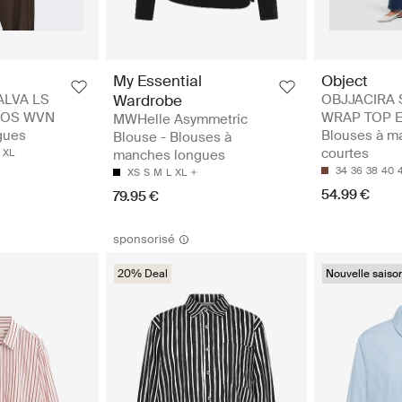
My Essential
Object
LVA LS
Wardrobe
OBJJACIRA 
OOS WVN
WRAP TOP E
MWHelle Asymmetric
gues
Blouses à m
Blouse - Blouses à
courtes
XL
manches longues
34
36
38
40
XS
S
M
L
XL
54.99 €
79.95 €
sponsorisé
20% Deal
Nouvelle saiso