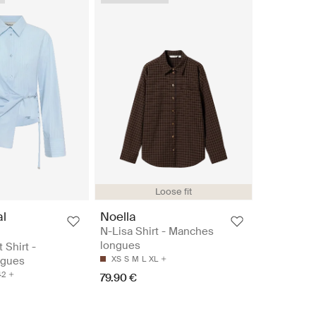
Loose fit
al
Noella
N-Lisa Shirt - Manches
longues
 Shirt -
ngues
XS
S
M
L
XL
42
79.90 €