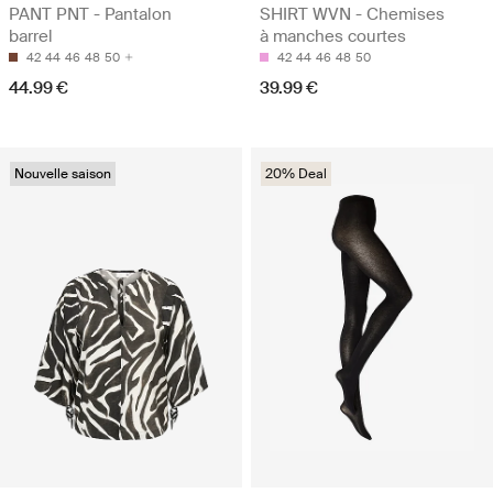
PANT PNT - Pantalon
SHIRT WVN - Chemises
barrel
à manches courtes
42
44
46
48
50
42
44
46
48
50
44.99 €
39.99 €
Nouvelle saison
20% Deal