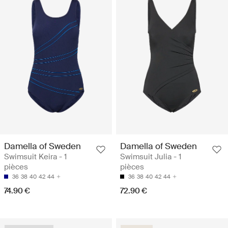
Damella of Sweden
Damella of Sweden
Swimsuit Keira - 1
Swimsuit Julia - 1
pièces
pièces
36
38
40
42
44
36
38
40
42
44
74.90 €
72.90 €