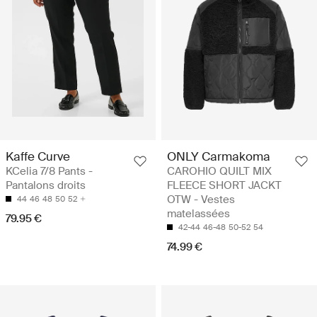
Kaffe Curve
ONLY Carmakoma
KCelia 7/8 Pants -
CAROHIO QUILT MIX
Pantalons droits
FLEECE SHORT JACKT
OTW - Vestes
44
46
48
50
52
matelassées
79.95 €
42-44
46-48
50-52
54
74.99 €