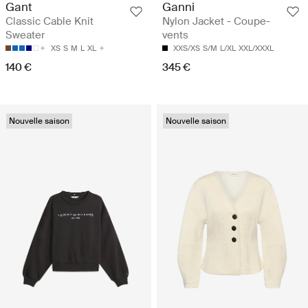
Ganni
Gant
Nylon Jacket - Coupe-
Classic Cable Knit
vents
Sweater
XXS/XS
S/M
L/XL
XXL/XXXL
XS
S
M
L
XL
345 €
140 €
Nouvelle saison
Nouvelle saison