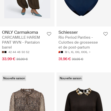
ONLY Carmakoma
Schiesser
CARCAMILLE HAREM
Rio Period Panties -
PANT WVN - Pantalon
Culottes de grossesse
barrel
et de post-partum
42
44
46
50
52
M
L
XL
XXL
XXXL
33.99 €
31.96 €
39.99 €
39.95 €
Nouvelle saison
Nouvelle saison