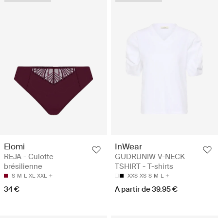
Elomi
InWear
REJA - Culotte
GUDRUNIW V-NECK
brésilienne
TSHIRT - T-shirts
S
M
L
XL
XXL
XXS
XS
S
M
L
34 €
A partir de 39.95 €