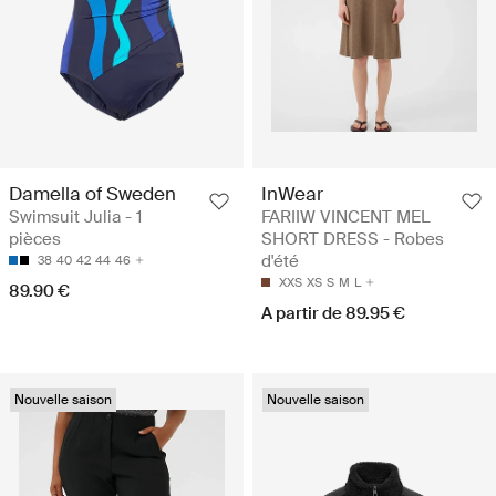
Damella of Sweden
InWear
Swimsuit Julia - 1
FARIIW VINCENT MEL
pièces
SHORT DRESS - Robes
d'été
38
40
42
44
46
XXS
XS
S
M
L
89.90 €
A partir de 89.95 €
Nouvelle saison
Nouvelle saison