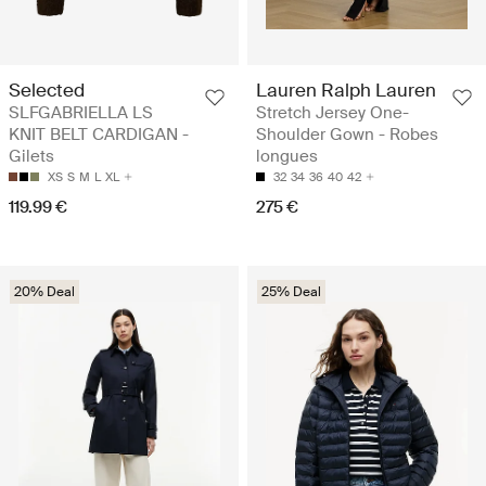
Selected
Lauren Ralph Lauren
SLFGABRIELLA LS
Stretch Jersey One-
KNIT BELT CARDIGAN -
Shoulder Gown - Robes
Gilets
longues
XS
S
M
L
XL
32
34
36
40
42
119.99 €
275 €
20% Deal
25% Deal