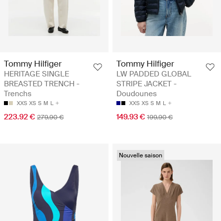
Tommy Hilfiger
Tommy Hilfiger
HERITAGE SINGLE
LW PADDED GLOBAL
BREASTED TRENCH -
STRIPE JACKET -
Trenchs
Doudounes
XXS
XS
S
M
L
XXS
XS
S
M
L
223.92 €
149.93 €
279.90 €
199.90 €
Nouvelle saison