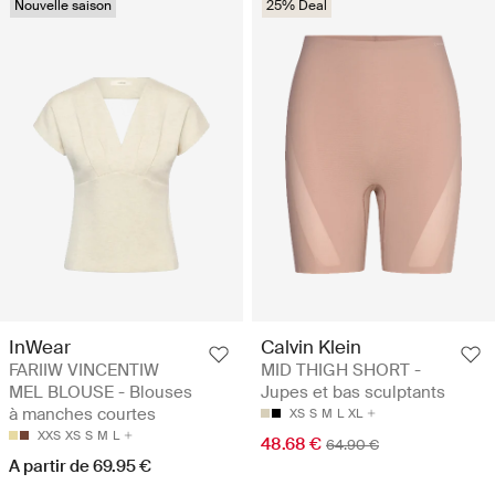
Nouvelle saison
25% Deal
InWear
Calvin Klein
FARIIW VINCENTIW
MID THIGH SHORT -
MEL BLOUSE - Blouses
Jupes et bas sculptants
à manches courtes
XS
S
M
L
XL
XXS
XS
S
M
L
48.68 €
64.90 €
A partir de 69.95 €