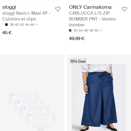
sloggi
ONLY Carmakoma
sloggi Basic+ Maxi 4P -
CARLUCCA L/S ZIP
Culottes et slips
BOMBER PNT - Vestes
bomber
38
40
42
44
46
42
44
46
48
50
45 €
49.99 €
15% Deal