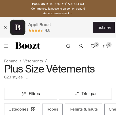
POUR UN RETOUR STYLÉ AU BUREAU
Commencez la nouvelle saison en beauté
Achetez maintenant →
Appli Boozt
installer
4.6
0
0
Femme
Vêtements
Plus Size Vêtements
623 styles
filtres
trier par
catégories
robes
t-shirts & hauts
ch