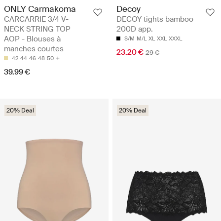
ONLY Carmakoma
Decoy
CARCARRIE 3/4 V-
DECOY tights bamboo
NECK STRING TOP
200D app.
AOP - Blouses à
S/M
M/L
XL
XXL
XXXL
manches courtes
23.20 €
29 €
42
44
46
48
50
39.99 €
20% Deal
20% Deal