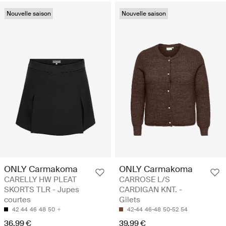
Nouvelle saison
Nouvelle saison
ONLY Carmakoma
ONLY Carmakoma
CARELLY HW PLEAT
CARROSE L/S
SKORTS TLR - Jupes
CARDIGAN KNT. -
courtes
Gilets
42
44
46
48
50
42-44
46-48
50-52
54
36.99 €
39.99 €