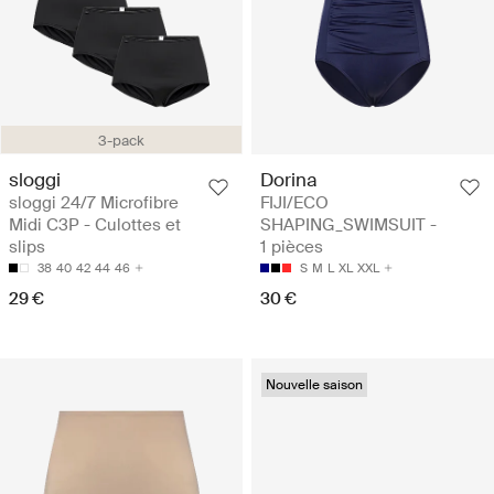
3-pack
sloggi
Dorina
sloggi 24/7 Microfibre
FIJI/ECO
Midi C3P - Culottes et
SHAPING_SWIMSUIT -
slips
1 pièces
38
40
42
44
46
S
M
L
XL
XXL
29 €
30 €
Nouvelle saison