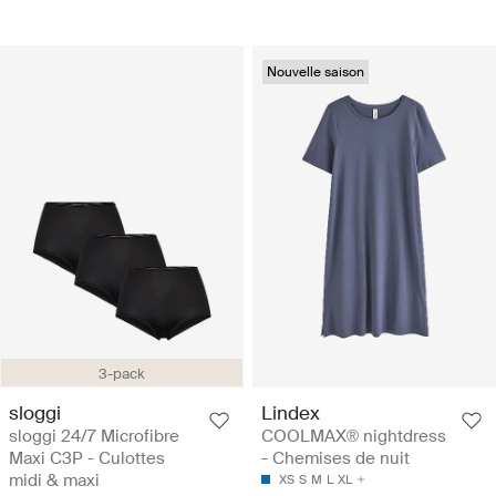
Nouvelle saison
3-pack
sloggi
Lindex
sloggi 24/7 Microfibre
COOLMAX® nightdress
Maxi C3P - Culottes
- Chemises de nuit
midi & maxi
XS
S
M
L
XL