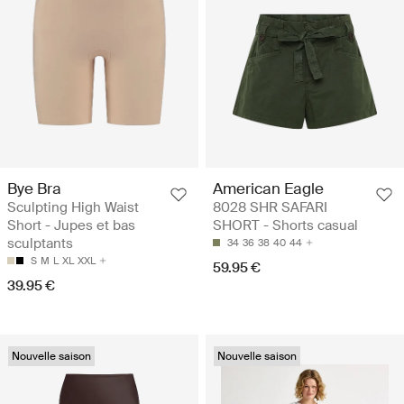
Bye Bra
American Eagle
Sculpting High Waist
8028 SHR SAFARI
Short - Jupes et bas
SHORT - Shorts casual
sculptants
34
36
38
40
44
S
M
L
XL
XXL
59.95 €
39.95 €
Nouvelle saison
Nouvelle saison