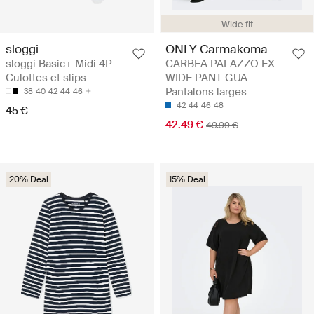
Wide fit
sloggi
ONLY Carmakoma
sloggi Basic+ Midi 4P -
CARBEA PALAZZO EX
Culottes et slips
WIDE PANT GUA -
Pantalons larges
38
40
42
44
46
42
44
46
48
45 €
42.49 €
49.99 €
20% Deal
15% Deal