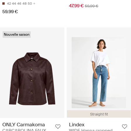
42
44
46
48
50
47.99 €
59.99 €
59.99 €
Nouvelle saison
Straight fit
ONLY Carmakoma
Lindex
CARCAROLINA FAUX
WIDE Hanna cropped