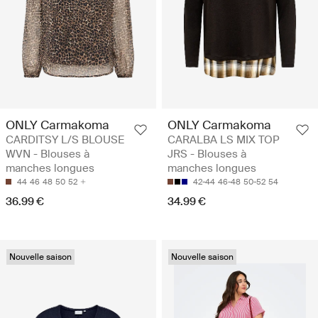
ONLY Carmakoma
ONLY Carmakoma
CARDITSY L/S BLOUSE
CARALBA LS MIX TOP
WVN - Blouses à
JRS - Blouses à
manches longues
manches longues
44
46
48
50
52
42-44
46-48
50-52
54
36.99 €
34.99 €
Nouvelle saison
Nouvelle saison