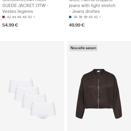
SUEDE JACKET OTW -
jeans with light stretch
Vestes legères
- Jeans droites
42
44
46
48
50
34
36
38
40
42
54.99 €
49.99 €
Nouvelle saison