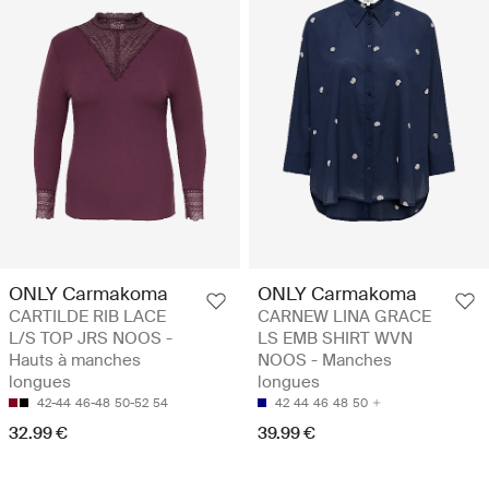
ONLY Carmakoma
ONLY Carmakoma
CARTILDE RIB LACE
CARNEW LINA GRACE
L/S TOP JRS NOOS -
LS EMB SHIRT WVN
Hauts à manches
NOOS - Manches
longues
longues
42-44
46-48
50-52
54
42
44
46
48
50
32.99 €
39.99 €