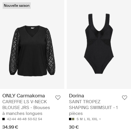
Nouvelle saison
ONLY Carmakoma
Dorina
CAREFFIE LS V-NECK
SAINT TROPEZ
BLOUSE JRS - Blouses
SHAPING SWIMSUIT - 1
à manches longues
pièces
42-44
46-48
50-52
54
S
M
L
XL
XXL
34.99 €
30 €