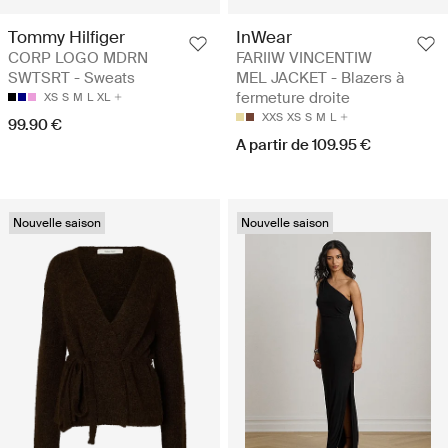
Tommy Hilfiger
InWear
CORP LOGO MDRN
FARIIW VINCENTIW
SWTSRT - Sweats
MEL JACKET - Blazers à
fermeture droite
XS
S
M
L
XL
XXS
XS
S
M
L
99.90 €
A partir de 109.95 €
Nouvelle saison
Nouvelle saison