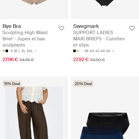
Bye Bra
Swegmark
Sculpting High Waist
SUPPORT LADIES
Brief - Jupes et bas
MAXI BRIEFS - Culottes
sculptants
et slips
S
M
L
XL
XXL
38
40
42
44
46
27.96 €
27.92 €
34.95 €
34.90 €
15% Deal
20% Deal