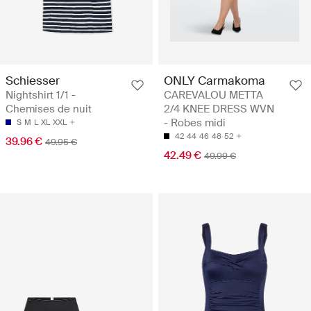
Schiesser
ONLY Carmakoma
Nightshirt 1/1 -
CAREVALOU METTA
Chemises de nuit
2/4 KNEE DRESS WVN
- Robes midi
S
M
L
XL
XXL
42
44
46
48
52
39.96 €
49.95 €
42.49 €
49.99 €