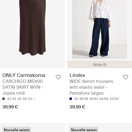
Wide fit
ONLY Carmakoma
Lindex
CARCHIGO MIDAXI
WIDE denim trousers
SATIN SKIRT WVN -
with elastic waist -
Jupes midi
Pantalons larges
42
44
46
48
50
34
36/38
40/42
44/46
52/54
39.99 €
39.99 €
Nouvelle saison
Nouvelle saison