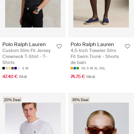
Polo Ralph Lauren
Polo Ralph Lauren
Custom Slim Fit Jersey
4.5-Inch Traveler Slim
Crewneck T-Shirt - T-
Fit Swim Trunk - Shorts
Shirts
de bain
S
M
XS
S
M
XL
XXL
47.40 €
74.75 €
79 €
115 €
20% Deal
35% Deal