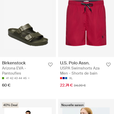
Birkenstock
U.S. Polo Assn.
Arizona EVA -
USPA Swimshorts Aza
Pantoufles
Men - Shorts de bain
41
42
43
44
45
XL
60 €
22.74 €
34.99 €
40% Deal
Nouvelle saison