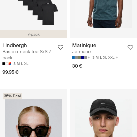
7-pack
Lindbergh
Matinique
Basic o-neck tee S/S 7
Jermane
pack
S
M
L
XL
XXL
S
M
L
XL
30 €
99.95 €
35% Deal