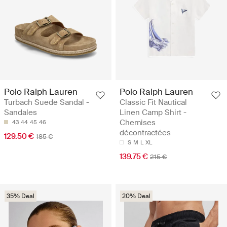
Polo Ralph Lauren
Polo Ralph Lauren
Turbach Suede Sandal -
Classic Fit Nautical
Sandales
Linen Camp Shirt -
Chemises
43
44
45
46
décontractées
129.50 €
185 €
S
M
L
XL
139.75 €
215 €
35% Deal
20% Deal