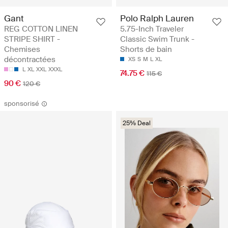
Gant
Polo Ralph Lauren
REG COTTON LINEN
5.75-Inch Traveler
STRIPE SHIRT -
Classic Swim Trunk -
Chemises
Shorts de bain
décontractées
XS
S
M
L
XL
L
XL
XXL
XXXL
74.75 €
115 €
90 €
120 €
sponsorisé
25% Deal