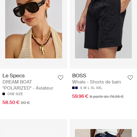
Le Specs
BOSS
DREAM BOAT
Whale - Shorts de bain
*POLARIZED* - Aviateur
S
M
L
XL
XXL
ONE SIZE
59.96 €
A partir de 74.95 €
58.50 €
90 €