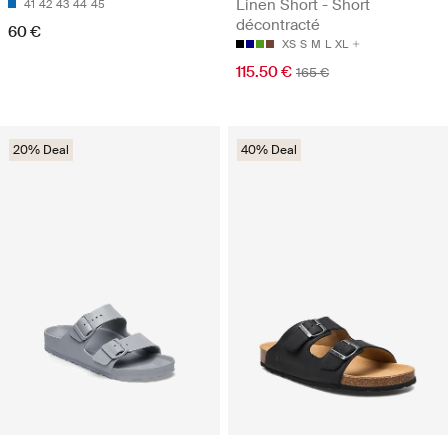
Linen Short - Short
41
42
43
44
45
décontracté
60 €
XS
S
M
L
XL
115.50 €
165 €
20% Deal
40% Deal