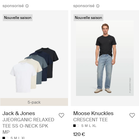
sponsorisé
sponsorisé
Nouvelle saison
Nouvelle saison
5-pack
Jack & Jones
Moose Knuckles
JJEORGANIC RELAXED
CRESCENT TEE
TEE SS O-NECK 5PK
S
M
L
XL
MP
120 €
S
M
L
XL