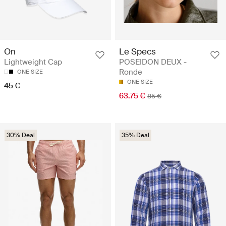
Le Specs
On
POSEIDON DEUX -
Lightweight Cap
Ronde
ONE SIZE
ONE SIZE
45 €
63.75 €
85 €
30% Deal
35% Deal