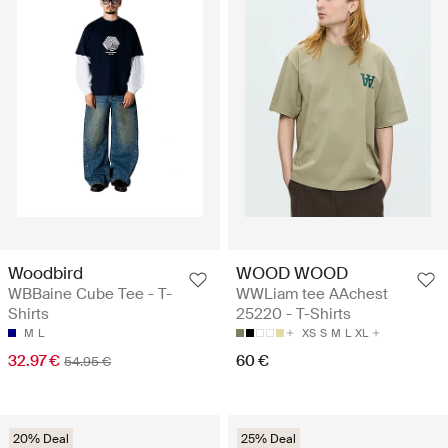
Woodbird
WOOD WOOD
WBBaine Cube Tee - T-
WWLiam tee AAchest
Shirts
25220 - T-Shirts
M
L
XS
S
M
L
XL
32.97 €
60 €
54.95 €
20% Deal
25% Deal