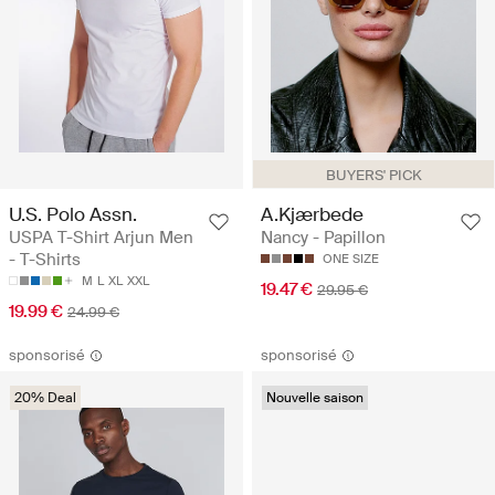
BUYERS' PICK
U.S. Polo Assn.
A.Kjærbede
USPA T-Shirt Arjun Men
Nancy - Papillon
- T-Shirts
ONE SIZE
M
L
XL
XXL
19.47 €
29.95 €
19.99 €
24.99 €
sponsorisé
sponsorisé
20% Deal
Nouvelle saison