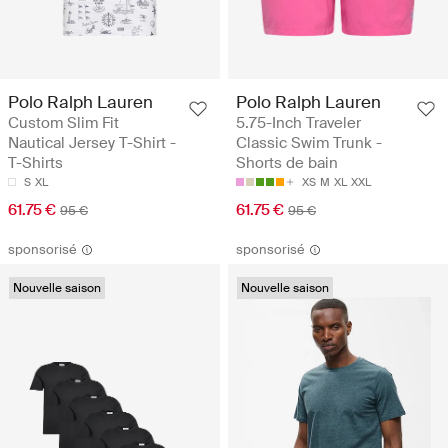
Polo Ralph Lauren
Polo Ralph Lauren
Custom Slim Fit
5.75-Inch Traveler
Nautical Jersey T-Shirt -
Classic Swim Trunk -
T-Shirts
Shorts de bain
S
XL
XS
M
XL
XXL
61.75 €
61.75 €
95 €
95 €
sponsorisé
sponsorisé
Nouvelle saison
Nouvelle saison