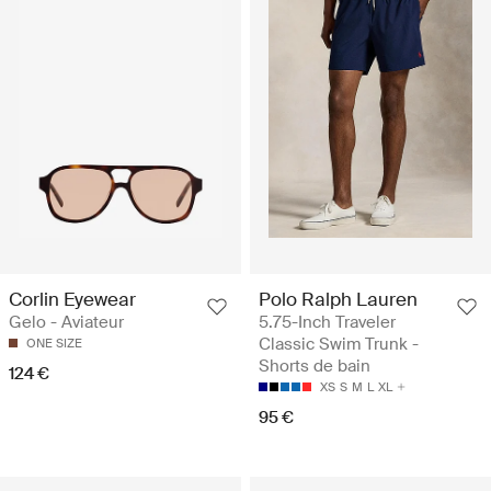
Corlin Eyewear
Polo Ralph Lauren
Gelo - Aviateur
5.75-Inch Traveler
Classic Swim Trunk -
ONE SIZE
Shorts de bain
124 €
XS
S
M
L
XL
95 €