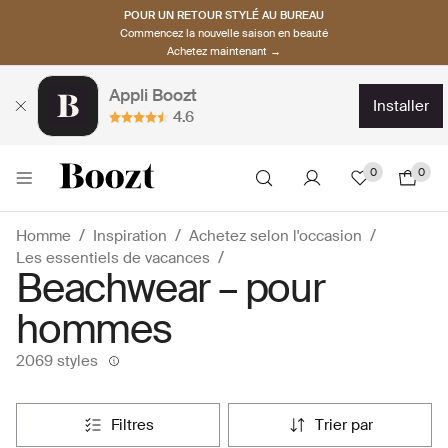
POUR UN RETOUR STYLÉ AU BUREAU
Commencez la nouvelle saison en beauté
Achetez maintenant →
Appli Boozt
installer
4.6
0
0
Homme
Inspiration
Achetez selon l'occasion
Les essentiels de vacances
Beachwear – pour
hommes
2069 styles
filtres
trier par