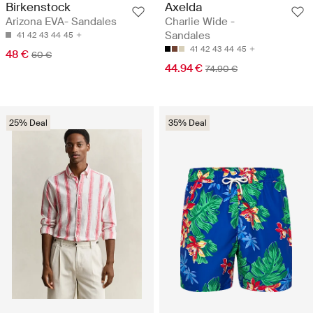
Birkenstock
Axelda
Arizona EVA- Sandales
Charlie Wide -
Sandales
41
42
43
44
45
41
42
43
44
45
48 €
60 €
44.94 €
74.90 €
25% Deal
35% Deal