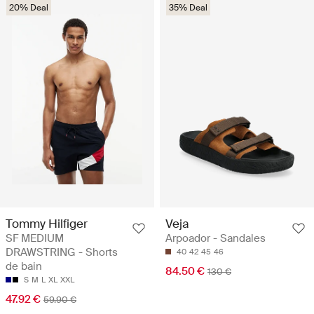
20% Deal
35% Deal
Tommy Hilfiger
Veja
SF MEDIUM
Arpoador - Sandales
DRAWSTRING - Shorts
40
42
45
46
de bain
84.50 €
130 €
S
M
L
XL
XXL
47.92 €
59.90 €