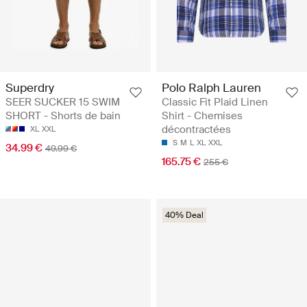
Superdry
Polo Ralph Lauren
SEER SUCKER 15 SWIM
Classic Fit Plaid Linen
SHORT - Shorts de bain
Shirt - Chemises
décontractées
XL
XXL
S
M
L
XL
XXL
34.99 €
49.99 €
165.75 €
255 €
40% Deal