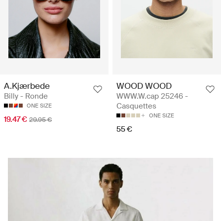
A.Kjærbede
WOOD WOOD
Billy - Ronde
WWW.W.cap 25246 -
Casquettes
ONE SIZE
ONE SIZE
19.47 €
29.95 €
55 €