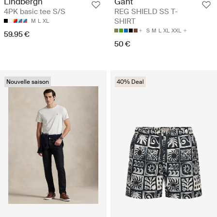
Lindbergh
Gant
4PK basic tee S/S
REG SHIELD SS T-
SHIRT
M
L
XL
S
M
L
XL
XXL
59.95 €
50 €
Nouvelle saison
40% Deal