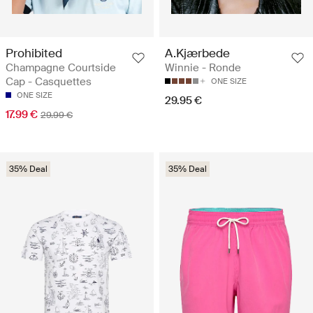
Prohibited
A.Kjærbede
Champagne Courtside
Winnie - Ronde
Cap - Casquettes
ONE SIZE
ONE SIZE
29.95 €
17.99 €
29.99 €
35% Deal
35% Deal