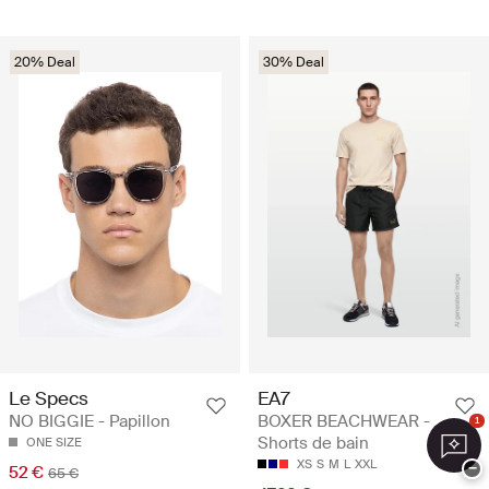
20% Deal
30% Deal
Le Specs
EA7
NO BIGGIE - Papillon
BOXER BEACHWEAR -
1
Shorts de bain
ONE SIZE
XS
S
M
L
XXL
−
52 €
65 €