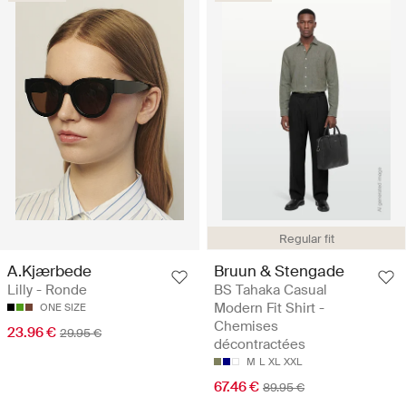
Regular fit
A.Kjærbede
Bruun & Stengade
Lilly - Ronde
BS Tahaka Casual
Modern Fit Shirt -
ONE SIZE
Chemises
23.96 €
29.95 €
décontractées
M
L
XL
XXL
67.46 €
89.95 €