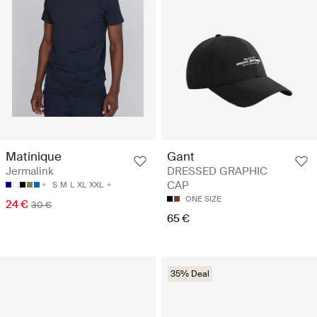
Matinique
Gant
Jermalink
DRESSED GRAPHIC
CAP
S
M
L
XL
XXL
ONE SIZE
24 €
30 €
65 €
35% Deal