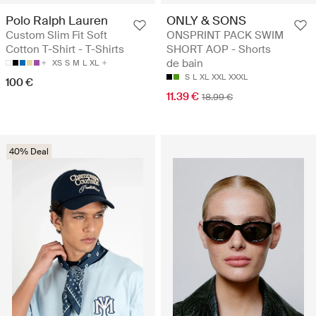
Polo Ralph Lauren
ONLY & SONS
Custom Slim Fit Soft
ONSPRINT PACK SWIM
Cotton T-Shirt - T-Shirts
SHORT AOP - Shorts
de bain
XS
S
M
L
XL
S
L
XL
XXL
XXXL
100 €
11.39 €
18.99 €
40% Deal