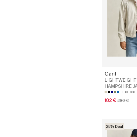
Gant
LIGHTWEIGHT
HAMPSHIRE J
L
XL
XXL
182 €
280 €
25% Deal