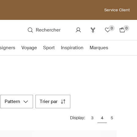
Service Client
0
0
Rechercher
signers
Voyage
Sport
Inspiration
Marques
pattern
trier par
Display:
3
4
5