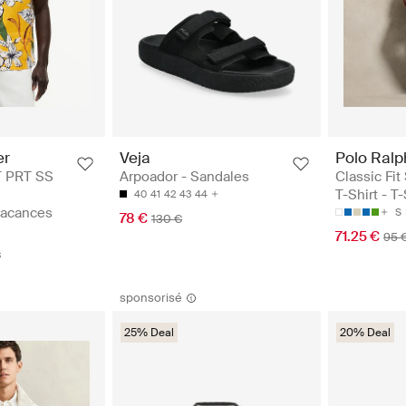
er
Veja
Polo Ralp
 PRT SS
Arpoador - Sandales
Classic Fit
T-Shirt - T-
40
41
42
43
44
vacances
S
78 €
130 €
71.25 €
95 
€
sponsorisé
25% Deal
20% Deal