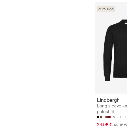
50% Deal
Lindbergh
Long sleeve kn
poloshirt
M
L
XL
X
24.98 €
49.95 €