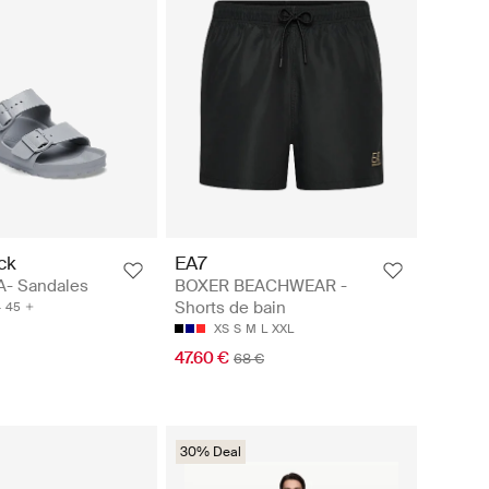
ck
EA7
A- Sandales
BOXER BEACHWEAR -
Shorts de bain
4
45
XS
S
M
L
XXL
47.60 €
68 €
30% Deal