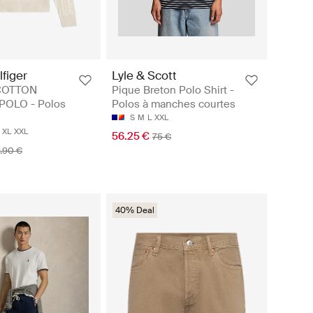
figer
Lyle & Scott
COTTON
Pique Breton Polo Shirt -
POLO - Polos
Polos à manches courtes
S
M
L
XXL
XL
XXL
56.25 €
75 €
.90 €
40% Deal