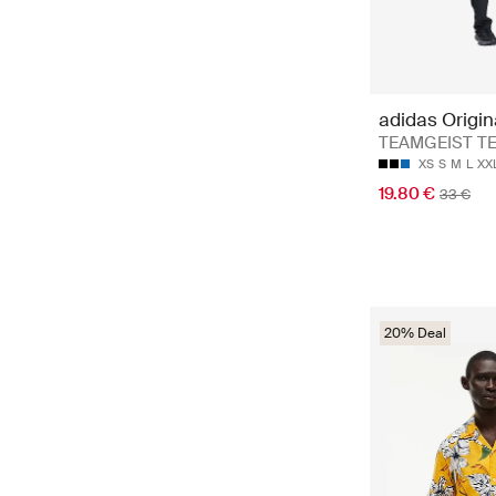
adidas Origin
TEAMGEIST T
XS
S
M
L
XX
19.80 €
33 €
20% Deal