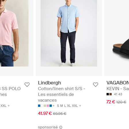
Lindbergh
VAGABO
 SS POLO
Cotton/linen shirt S/S -
KEVIN - Sa
ches
Les essentiels de
41
43
vacances
72 €
120 €
XXL
S
M
L
XL
XXL
41.97 €
69.95 €
sponsorisé