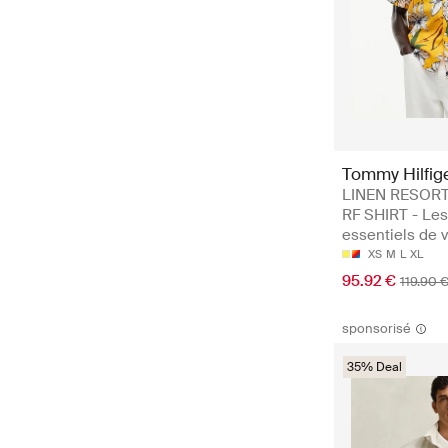
Tommy Hilfig
LINEN RESORT
RF SHIRT - Les
essentiels de 
XS
M
L
XL
95.92 €
119.90 
sponsorisé
35% Deal