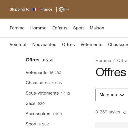
Shipping to:
France
FR
Femme
Homme
Enfants
Sport
Maison
Voir tout
Nouveautes
Offres
Vêtements
Chaussur
Offres
31 256
Homme
Offre
Offre
Vetements
16 480
Chaussures
2 585
Sous-vêtements
1 442
marques
Sacs
920
31269 styles
Accessoires
1 990
Sport
6 282