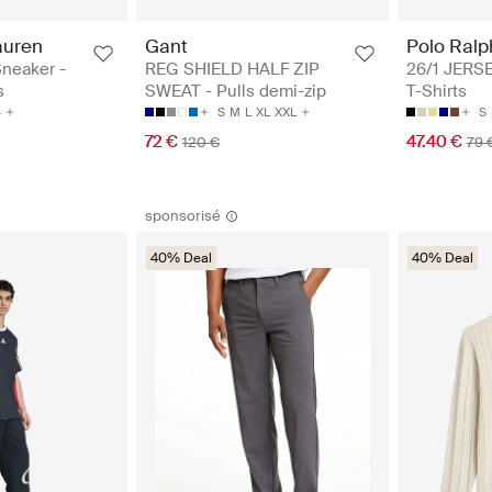
auren
Gant
Polo Ralp
Sneaker -
REG SHIELD HALF ZIP
26/1 JERS
s
SWEAT - Pulls demi-zip
T-Shirts
4
S
M
L
XL
XXL
S
72 €
47.40 €
120 €
79 
sponsorisé
40% Deal
40% Deal