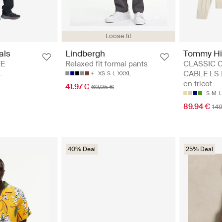
Loose fit
Tommy Hil
als
Lindbergh
CLASSIC 
EE
Relaxed fit formal pants
CABLE LS 
L
XS
S
L
XXXL
en tricot
41.97 €
69.95 €
S
M
L
89.94 €
149
40% Deal
25% Deal