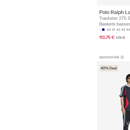
Polo Ralph L
Trackster 275 
Baskets basse
40
41
42
43
4
113.75 €
175 €
sponsorisé
40% Deal