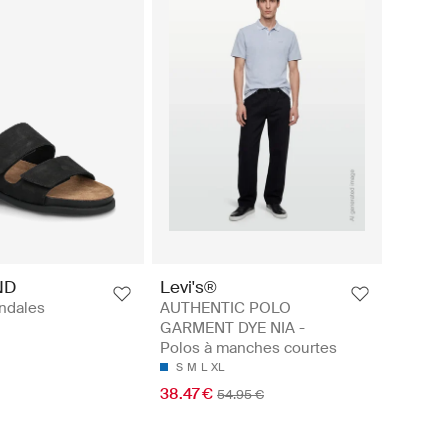
ND
Levi's®
ndales
AUTHENTIC POLO
GARMENT DYE NIA -
Polos à manches courtes
S
M
L
XL
38.47 €
54.95 €