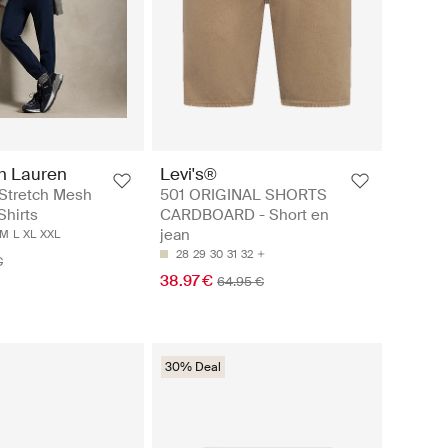
h Lauren
Levi's®
 Stretch Mesh
501 ORIGINAL SHORTS
Shirts
CARDBOARD - Short en
jean
M
L
XL
XXL
28
29
30
31
32
€
38.97 €
64.95 €
30% Deal