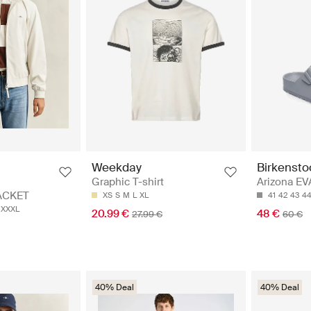
Birkensto
Weekday
Arizona EV
Graphic T-shirt
ACKET
41
42
43
4
XS
S
M
L
XL
XXXL
48 €
20.99 €
60 €
27.99 €
40% Deal
40% Deal