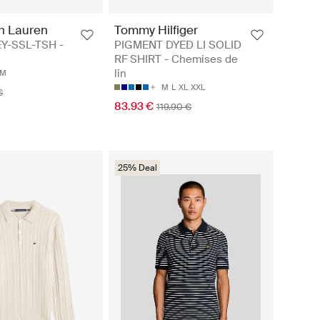
h Lauren
Tommy Hilfiger
EY-SSL-TSH -
PIGMENT DYED LI SOLID
RF SHIRT - Chemises de
lin
M
M
L
XL
XXL
€
83.93 €
119.90 €
25% Deal