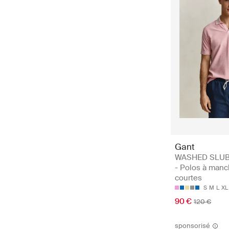
Gant
WASHED SLUB
- Polos à man
courtes
S
M
L
XL
90 €
120 €
sponsorisé