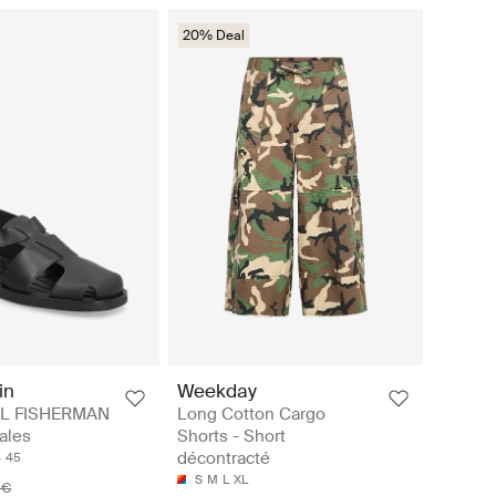
20% Deal
in
Weekday
L FISHERMAN
Long Cotton Cargo
ales
Shorts - Short
décontracté
4
45
S
M
L
XL
 €