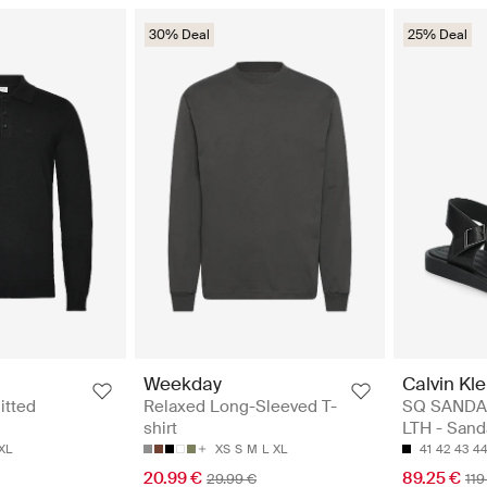
30% Deal
25% Deal
Calvin Kle
Weekday
SQ SANDA
itted
Relaxed Long-Sleeved T-
LTH - Sand
shirt
41
42
43
4
XL
XS
S
M
L
XL
89.25 €
20.99 €
119
29.99 €