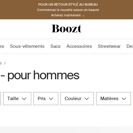
POUR UN RETOUR STYLÉ AU BUREAU
Commencez la nouvelle saison en beauté
Achetez maintenant →
es
Sous-vêtements
Sacs
Accessoires
Streetwear
De
s
s - pour hommes
taille
prix
couleur
matières