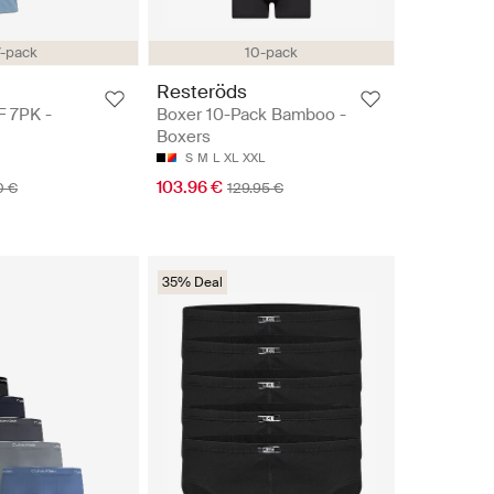
7-pack
10-pack
n
Resteröds
 7PK -
Boxer 10-Pack Bamboo -
Boxers
S
M
L
XL
XXL
103.96 €
0 €
129.95 €
35% Deal