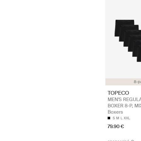
8-p
TOPECO
MEN'S REGUL
BOXER 8-P, MI
Boxers
S
M
L
XXL
79.90 €