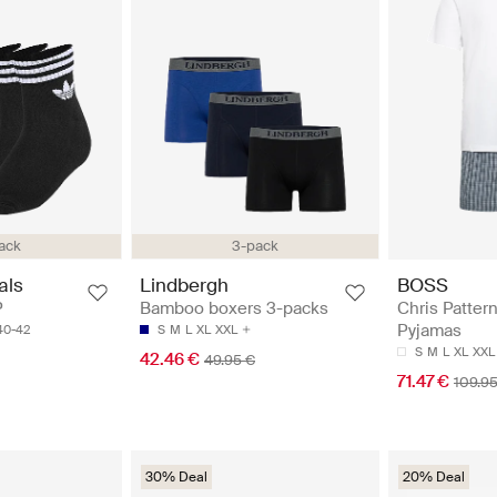
ack
3-pack
BOSS
als
Lindbergh
Chris Pattern
P
Bamboo boxers 3-packs
Pyjamas
40-42
S
M
L
XL
XXL
S
M
L
XL
XXL
42.46 €
49.95 €
71.47 €
109.95
30% Deal
20% Deal