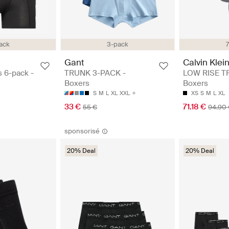
ack
3-pack
Gant
Calvin Klei
 6-pack -
TRUNK 3-PACK -
LOW RISE T
Boxers
Boxers
S
M
L
XL
XXL
XS
S
M
L
XL
33 €
71.18 €
55 €
94.90
sponsorisé
20% Deal
20% Deal