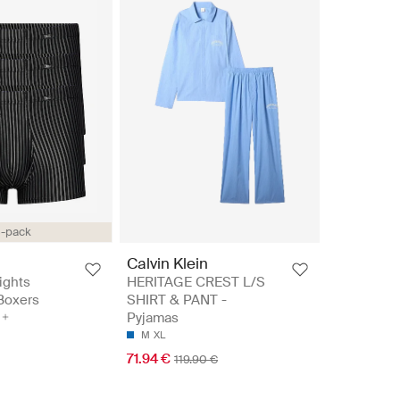
-pack
Calvin Klein
ights
HERITAGE CREST L/S
 Boxers
SHIRT & PANT -
Pyjamas
M
XL
71.94 €
119.90 €