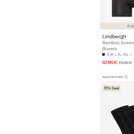
6-p
Lindbergh
Bamboo boxers
Boxers
S
M
L
XL
XXL
67.96 €
79.95 €
sponsorisé
15% Deal