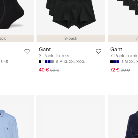
ack
3-pack
Gant
Gant
7-Pack Trunk
3-Pack Trunks
S
M
XXL
43-45
S
M
XL
XXL
XXXL
72 €
40 €
90 €
50 €