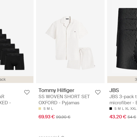
ack
3
Tommy Hilfiger
JBS
AR
SS WOVEN SHORT SET
JBS 3-pack t
XED -
OXFORD - Pyjamas
microfiber -
S
M
L
S
M
L
XL
XXL
69.93 €
43.20 €
99.90 €
54 €