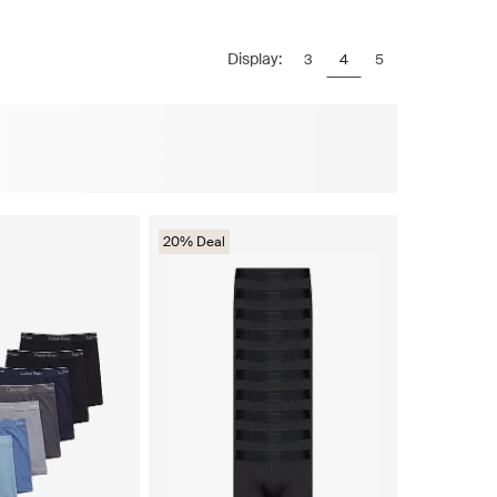
Display:
3
4
5
20% Deal