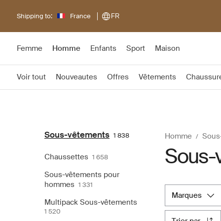
Shipping to:
France
FR
Femme
Homme
Enfants
Sport
Maison
Voir tout
Nouveautes
Offres
Vêtements
Chaussur
Sous-vêtements
1 838
Homme
Sous
Sous-
Chaussettes
1 658
Sous-vêtements pour
hommes
1 331
marques
Multipack Sous-vêtements
1 520