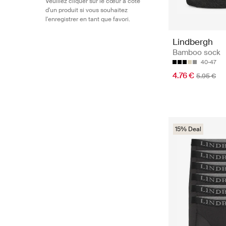
Veuillez cliquer sur le cœur à côté
d'un produit si vous souhaitez
l'enregistrer en tant que favori.
Lindbergh
Bamboo sock
40-47
4.76 €
5.95 €
15% Deal