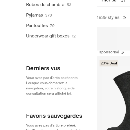
trier par
Robes de chambre
53
Pyjamas
373
1839 styles
Pantoufles
79
Underwear gift boxes
12
sponsorisé
20% Deal
Derniers vus
Vous avez pas d'articles récents.
Lorsque vous démarrez la
navigation, votre historique de
consultation sera affiché ici.
Favoris sauvegardés
Vous avez pas d'article préféré.