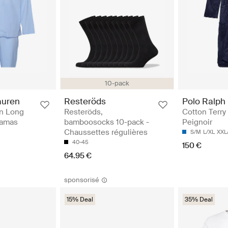
10-pack
auren
Resteröds
Polo Ralph
n Long
Resteröds,
Cotton Terry
jamas
bamboosocks 10-pack -
Peignoir
Chaussettes régulières
S/M
L/XL
XXL
40-45
150 €
64.95 €
sponsorisé
15% Deal
35% Deal