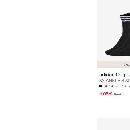
3-p
adidas Origin
3S ANKLE S 3
34-36
37-39
11.05 €
13 €