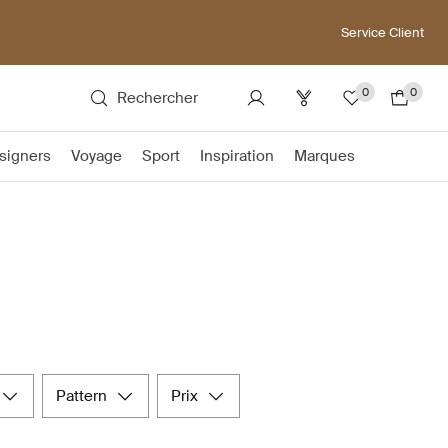
Service Client
0
0
Rechercher
signers
Voyage
Sport
Inspiration
Marques
pattern
prix