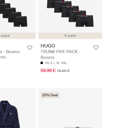
7-pack
5-pack
HUGO
s - Boxers
TRUNK FIVE PACK -
Boxers
XXXL
XS
S
L
XL
XXL
59.96 €
74.95 €
20% Deal