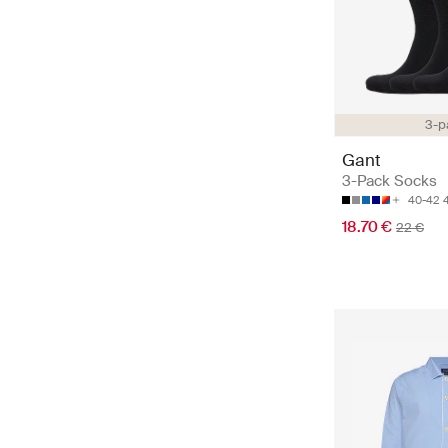
3-p
Gant
3-Pack Socks
40-42
18.70 €
22 €