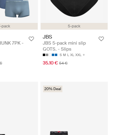
7-pack
5-pack
n
JBS
RUNK 7PK -
JBS 5-pack mini slip
GOTS. - Slips
S
M
L
XL
XXL
35.10 €
 €
54 €
20% Deal