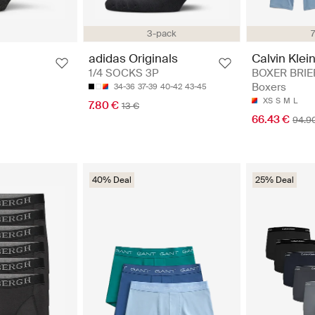
3-pack
Calvin Klei
adidas Originals
BOXER BRIEF
1/4 SOCKS 3P
Boxers
34-36
37-39
40-42
43-45
XS
S
M
L
7.80 €
13 €
66.43 €
94.9
40% Deal
25% Deal