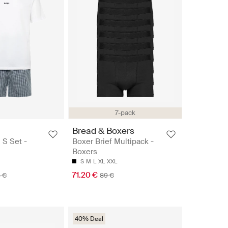
7-pack
Bread & Boxers
 S Set -
Boxer Brief Multipack -
Boxers
S
M
L
XL
XXL
71.20 €
 €
89 €
40% Deal