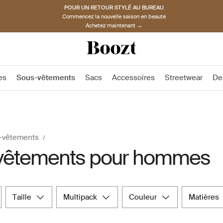
POUR UN RETOUR STYLÉ AU BUREAU
Commencez la nouvelle saison en beauté
Achetez maintenant →
es
Sous-vêtements
Sacs
Accessoires
Streetwear
De
-vêtements
vêtements pour hommes
taille
multipack
couleur
matières