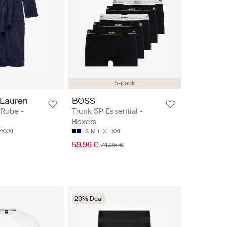
5-pack
 Lauren
BOSS
 Robe -
Trunk 5P Essential -
Boxers
/XXXL
S
M
L
XL
XXL
59.96 €
74.95 €
20% Deal