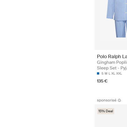
Polo Ralph L
Gingham Popli
Sleep Set - Py
S
M
L
XL
XXL
135 €
sponsorisé
15% Deal