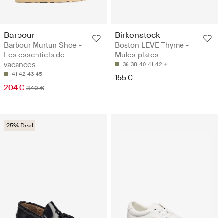
Barbour
Birkenstock
Barbour Murtun Shoe -
Boston LEVE Thyme -
Les essentiels de
Mules plates
vacances
36
38
40
41
42
41
42
43
45
155 €
204 €
340 €
25% Deal