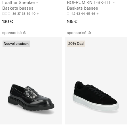
Leather Sneaker -
BOERUM KNIT-SK-LTL -
Baskets basses
Baskets basses
36
37
38
39
40
42
43
44
45
46
130 €
165 €
sponsorisé
sponsorisé
Nouvelle saison
20% Deal