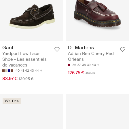
Gant
Dr. Martens
Yardport Low Lace
Adrian Ben Cherry Red
Shoe - Les essentiels
Orleans
de vacances
36
37
38
39
40
40
41
42
43
44
126.75 €
195 €
83.97 €
139.95 €
35% Deal