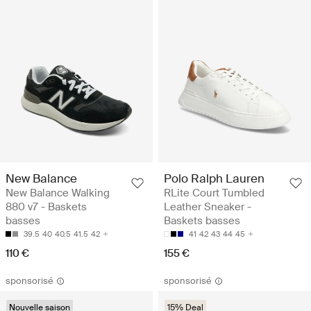
New Balance
Polo Ralph Lauren
New Balance Walking
RLite Court Tumbled
880 v7 - Baskets
Leather Sneaker -
basses
Baskets basses
39.5
40
40.5
41.5
42
41
42
43
44
45
110 €
155 €
sponsorisé
sponsorisé
Nouvelle saison
15% Deal