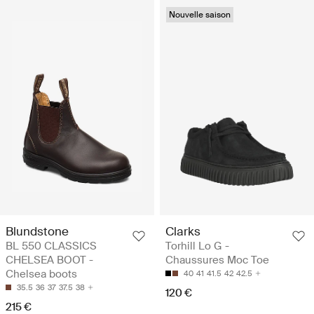
Nouvelle saison
Blundstone
Clarks
BL 550 CLASSICS
Torhill Lo G -
CHELSEA BOOT -
Chaussures Moc Toe
Chelsea boots
40
41
41.5
42
42.5
35.5
36
37
37.5
38
120 €
215 €