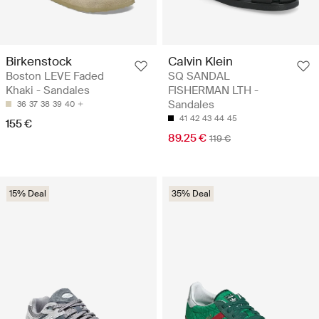
Birkenstock
Calvin Klein
Boston LEVE Faded
SQ SANDAL
Khaki - Sandales
FISHERMAN LTH -
Sandales
36
37
38
39
40
41
42
43
44
45
155 €
89.25 €
119 €
15% Deal
35% Deal