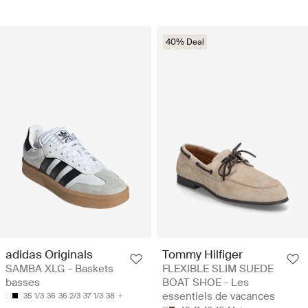
40% Deal
adidas Originals
Tommy Hilfiger
SAMBA XLG - Baskets
FLEXIBLE SLIM SUEDE
basses
BOAT SHOE - Les
essentiels de vacances
35 1/3
36
36 2/3
37 1/3
38