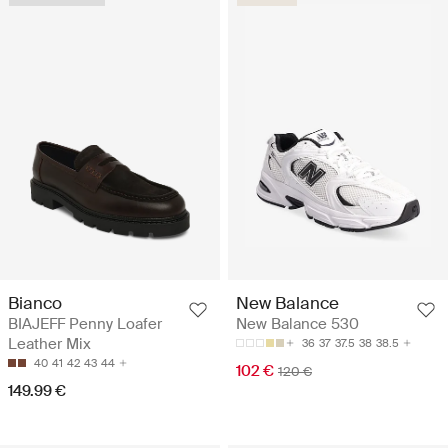
Bianco
New Balance
BIAJEFF Penny Loafer
New Balance 530
Leather Mix
36
37
37.5
38
38.5
40
41
42
43
44
102 €
120 €
149.99 €