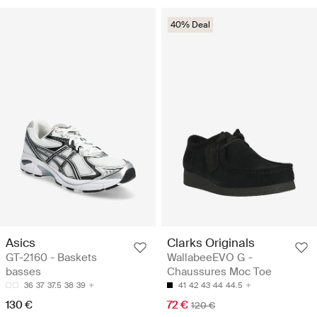
40% Deal
Asics
Clarks Originals
GT-2160 - Baskets
WallabeeEVO G -
basses
Chaussures Moc Toe
36
37
37.5
38
39
41
42
43
44
44.5
130 €
72 €
120 €