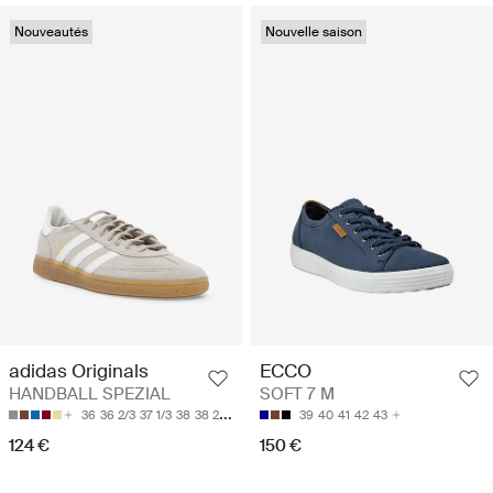
Nouveautés
Nouvelle saison
adidas Originals
ECCO
HANDBALL SPEZIAL
SOFT 7 M
36
36 2/3
37 1/3
38
38 2/3
39
40
41
42
43
124 €
150 €