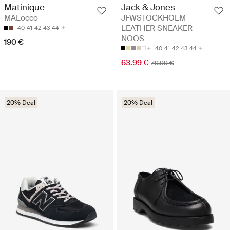
Matinique
Jack & Jones
MALocco
JFWSTOCKHOLM
LEATHER SNEAKER
40
41
42
43
44
NOOS
190 €
40
41
42
43
44
63.99 €
79.99 €
20% Deal
20% Deal