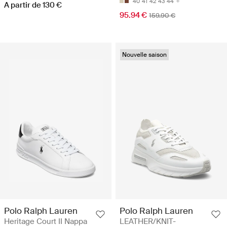
40
41
42
43
44
A partir de 130 €
95.94 €
159.90 €
Nouvelle saison
Polo Ralph Lauren
Polo Ralph Lauren
Heritage Court II Nappa
LEATHER/KNIT-