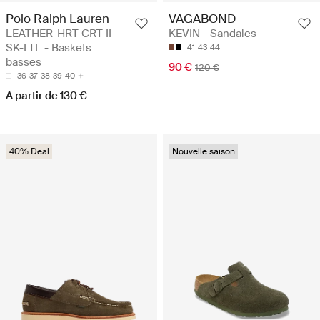
Polo Ralph Lauren
VAGABOND
LEATHER-HRT CRT II-
KEVIN - Sandales
SK-LTL - Baskets
41
43
44
basses
90 €
120 €
36
37
38
39
40
A partir de 130 €
40% Deal
Nouvelle saison