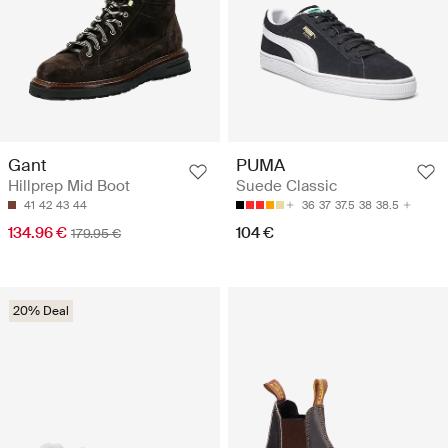
Gant
PUMA
Hillprep Mid Boot
Suede Classic
41
42
43
44
36
37
37.5
38
38.5
134.96 €
104 €
179.95 €
20% Deal