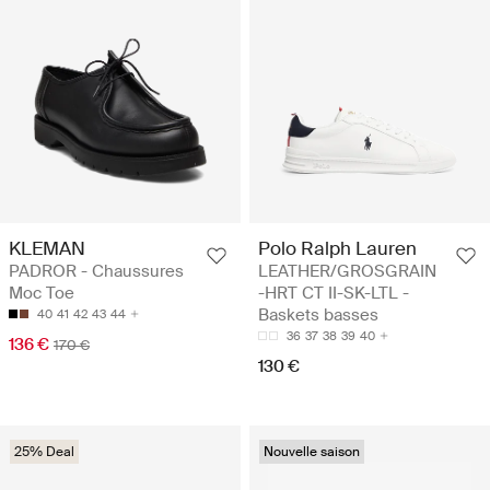
KLEMAN
Polo Ralph Lauren
PADROR - Chaussures
LEATHER/GROSGRAIN
Moc Toe
-HRT CT II-SK-LTL -
Baskets basses
40
41
42
43
44
36
37
38
39
40
136 €
170 €
130 €
25% Deal
Nouvelle saison