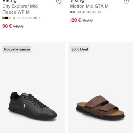
Viking
Viking
City Explorer Mid
Motion Mid GTX M
Fleece WP M
41
42
43
46
47
41
42
43
44
45
120 €
150 €
98 €
140 €
Nouvelle saison
25% Deal