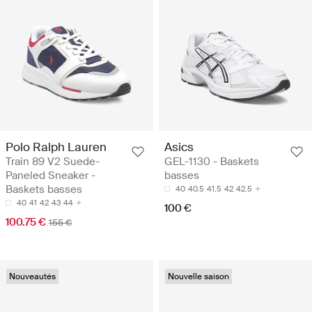
Polo Ralph Lauren
Asics
Train 89 V2 Suede-
GEL-1130 - Baskets
Paneled Sneaker -
basses
Baskets basses
40
40.5
41.5
42
42.5
40
41
42
43
44
100 €
100.75 €
155 €
Nouveautés
Nouvelle saison