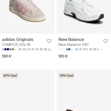
adidas Originals
New Balance
CAMPUS 00s W
New Balance 740
36
36 2/3
37 1/3
38
38 2/3
36
37
37.5
38
38.5
130 €
120 €
40% Deal
35% Deal