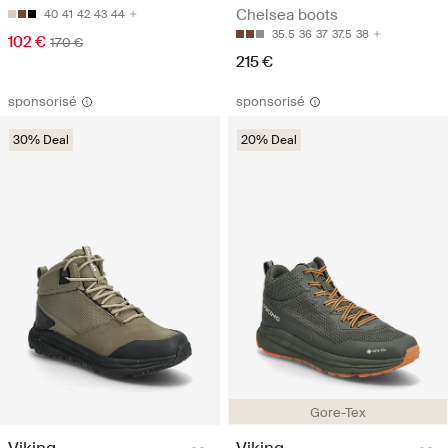
Chelsea boots
40
41
42
43
44
35.5
36
37
37.5
38
102 €
170 €
215 €
sponsorisé
sponsorisé
30% Deal
20% Deal
Gore-Tex