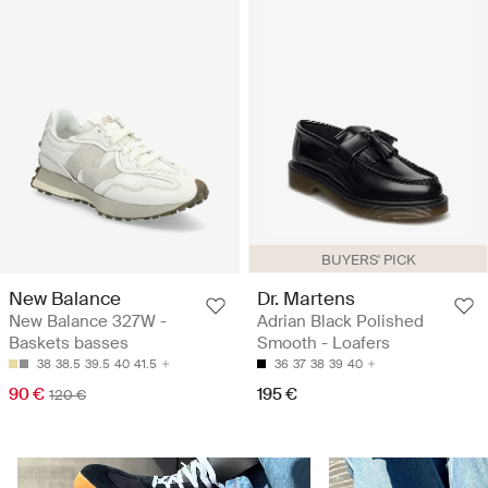
BUYERS' PICK
New Balance
Dr. Martens
New Balance 327W -
Adrian Black Polished
Baskets basses
Smooth - Loafers
38
38.5
39.5
40
41.5
36
37
38
39
40
90 €
195 €
120 €