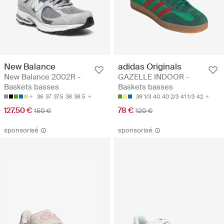
New Balance
adidas Originals
New Balance 2002R -
GAZELLE INDOOR -
Baskets basses
Baskets basses
36
37
37.5
38
38.5
39 1/3
40
40 2/3
41 1/3
42
127.50 €
78 €
150 €
120 €
sponsorisé
sponsorisé