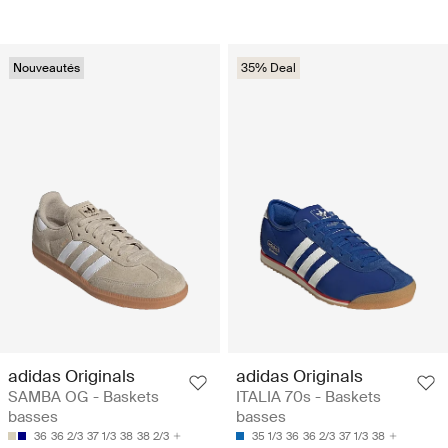
Nouveautés
35% Deal
adidas Originals
adidas Originals
SAMBA OG - Baskets
ITALIA 70s - Baskets
basses
basses
36
36 2/3
37 1/3
38
38 2/3
35 1/3
36
36 2/3
37 1/3
38