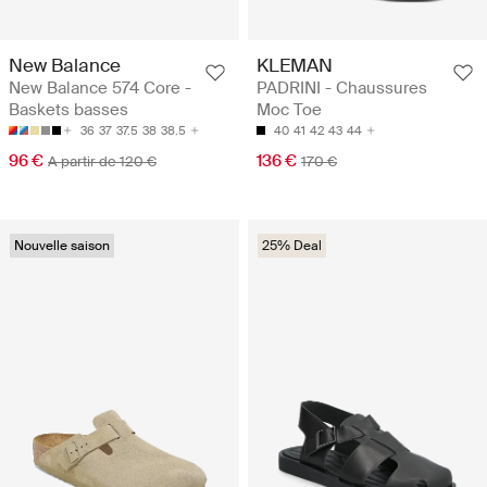
New Balance
KLEMAN
New Balance 574 Core -
PADRINI - Chaussures
Baskets basses
Moc Toe
36
37
37.5
38
38.5
40
41
42
43
44
96 €
136 €
A partir de 120 €
170 €
Nouvelle saison
25% Deal