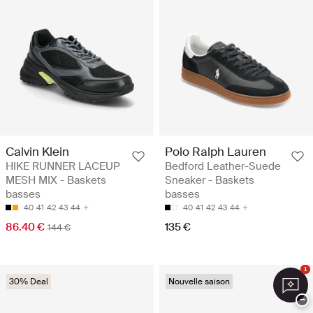
Calvin Klein
Polo Ralph Lauren
HIKE RUNNER LACEUP
Bedford Leather-Suede
MESH MIX - Baskets
Sneaker - Baskets
basses
basses
40
41
42
43
44
40
41
42
43
44
86.40 €
135 €
144 €
1
30% Deal
Nouvelle saison
−