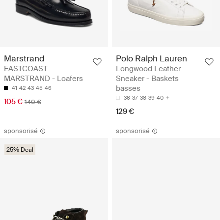
Marstrand
Polo Ralph Lauren
EASTCOAST
Longwood Leather
MARSTRAND - Loafers
Sneaker - Baskets
basses
41
42
43
45
46
36
37
38
39
40
105 €
140 €
129 €
sponsorisé
sponsorisé
25% Deal