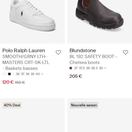
Polo Ralph Lauren
Blundstone
SMOOTH/GRNY LTH-
BL 192 SAFETY BOOT -
MASTERS CRT-SK-LTL
Chelsea boots
- Baskets basses
37
37.5
38
38.5
39
36
37
38
39
40
205 €
120 €
150 €
40% Deal
Nouvelle saison