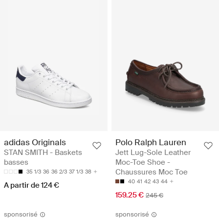
adidas Originals
Polo Ralph Lauren
STAN SMITH - Baskets
Jett Lug-Sole Leather
basses
Moc-Toe Shoe -
Chaussures Moc Toe
35 1/3
36
36 2/3
37 1/3
38
40
41
42
43
44
A partir de 124 €
159.25 €
245 €
sponsorisé
sponsorisé