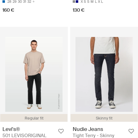
28
29
30
31
32
X S
S
M
L
X L
160 €
130 €
Regular fit
Skinny fit
Levi's®
Nudie Jeans
501 LEVISORIGINAL
Tight Terry - Skinny