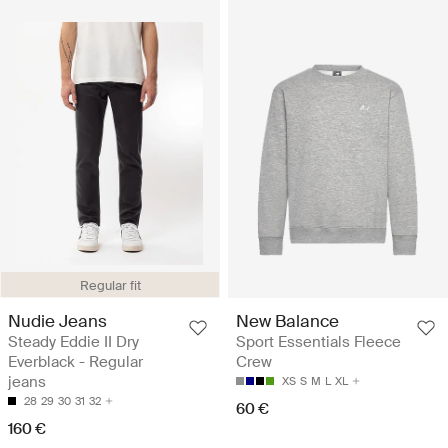
Regular fit
Nudie Jeans
New Balance
Steady Eddie II Dry
Sport Essentials Fleece
Everblack - Regular
Crew
jeans
XS
S
M
L
XL
28
29
30
31
32
60 €
160 €