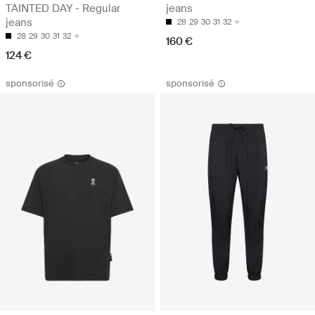
TAINTED DAY - Regular
jeans
jeans
28
29
30
31
32
28
29
30
31
32
160 €
124 €
sponsorisé
sponsorisé