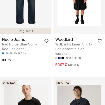
Regular fit
Nudie Jeans
Woodbird
Rad Rufus Blue Soil -
WBBanks Linen Shirt -
Regular jeans
Les essentiels de
vacances
28
29
30
31
32
S
M
L
XL
XXL
160 €
59.97 €
99.95 €
20% Deal
30% Deal