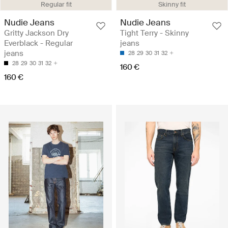
Regular fit
Skinny fit
Nudie Jeans
Nudie Jeans
Gritty Jackson Dry
Tight Terry - Skinny
Everblack - Regular
jeans
jeans
28
29
30
31
32
28
29
30
31
32
160 €
160 €