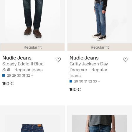
Regular fit
Regular fit
Nudie Jeans
Nudie Jeans
Steady Eddie II Blue
Gritty Jackson Day
Soil - Regular jeans
Dreamer - Regular
jeans
28
29
30
31
32
29
30
31
32
33
160 €
160 €