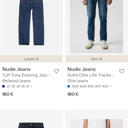
Loose fit
Slim fit
Nudie Jeans
Nudie Jeans
Tuff Tony Evening Jazz -
Solid Ollie Life Tracks -
Relaxed jeans
Slim jeans
27
28
29
30
31
W28
W29
W30
W31
W32
180 €
180 €