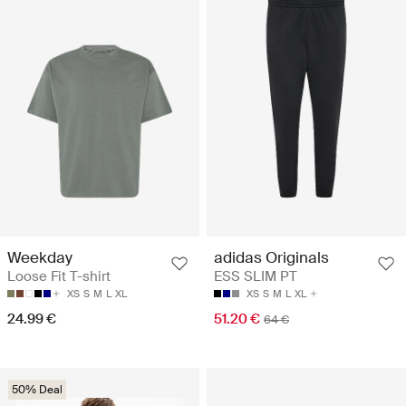
Weekday
adidas Originals
Loose Fit T-shirt
ESS SLIM PT
XS
S
M
L
XL
XS
S
M
L
XL
24.99 €
51.20 €
64 €
50% Deal