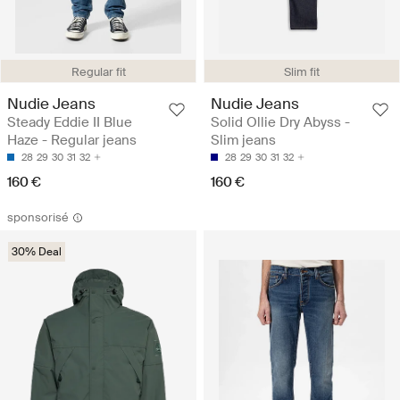
Regular fit
Slim fit
Nudie Jeans
Nudie Jeans
Steady Eddie II Blue
Solid Ollie Dry Abyss -
Haze - Regular jeans
Slim jeans
28
29
30
31
32
28
29
30
31
32
160 €
160 €
sponsorisé
30% Deal