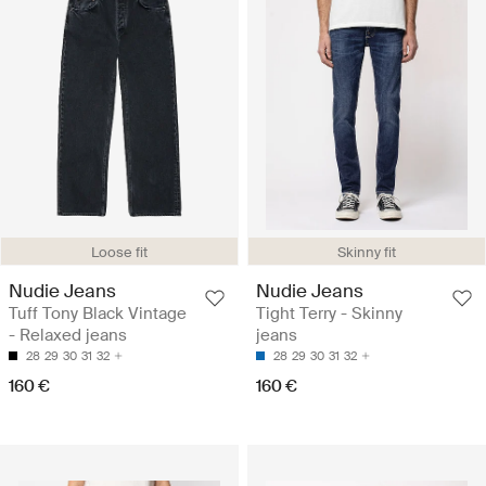
Loose fit
Skinny fit
Nudie Jeans
Nudie Jeans
Tuff Tony Black Vintage
Tight Terry - Skinny
- Relaxed jeans
jeans
28
29
30
31
32
28
29
30
31
32
160 €
160 €