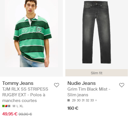
Slim fit
Tommy Jeans
Nudie Jeans
TJM RLX SS STRIPESS
Grim Tim Black Mist -
RUGBY EXT - Polos à
Slim jeans
manches courtes
29
30
31
32
33
M
L
XL
160 €
49.95 €
99.90 €