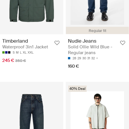
Regular fit
Nudie Jeans
Timberland
Solid Ollie Wild Blue -
Waterproof 3in1 Jacket
Regular jeans
S
M
L
XL
XXL
28
29
30
31
32
245 €
350 €
160 €
40% Deal