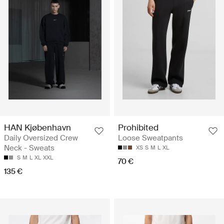
HAN Kjøbenhavn
Prohibited
Daily Oversized Crew
Loose Sweatpants
Neck - Sweats
XS
S
M
L
XL
S
M
L
XL
XXL
70 €
135 €