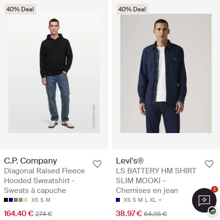
40% Deal
40% Deal
C.P. Company
Levi's®
Diagonal Raised Fleece
LS BATTERY HM SHIRT
Hooded Sweatshirt -
SLIM MOOKI -
Sweats à capuche
Chemises en jean
1
XS
S
M
XS
S
M
L
XL
−
164.40 €
38.97 €
274 €
64.95 €