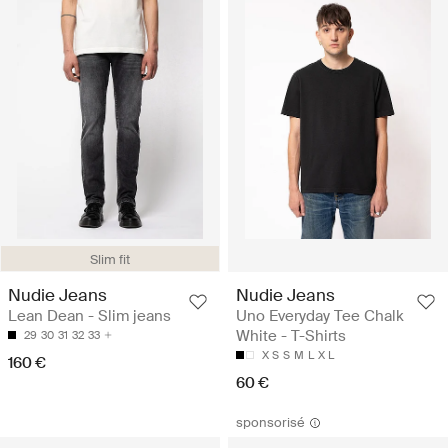
Slim fit
Nudie Jeans
Nudie Jeans
Lean Dean - Slim jeans
Uno Everyday Tee Chalk
White - T-Shirts
29
30
31
32
33
X S
S
M
L
X L
160 €
60 €
sponsorisé