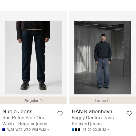
Regular fit
Loose fit
Nudie Jeans
HAN Kjøbenhavn
Rad Rufus Blue One
Baggy Denim Jeans -
Wash - Regular jeans
Relaxed jeans
W28
W29
W30
W31
W32
28
29
30
31
32