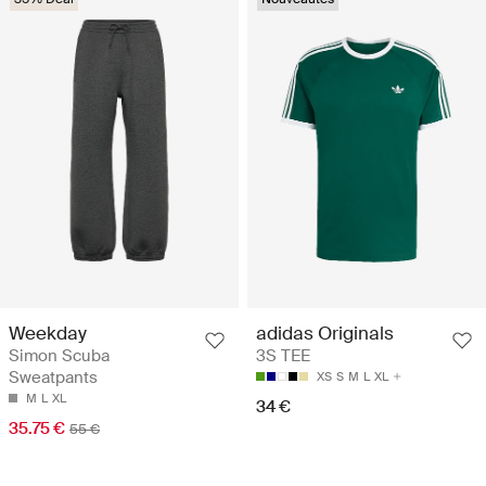
Weekday
adidas Originals
Simon Scuba
3S TEE
Sweatpants
XS
S
M
L
XL
M
L
XL
34 €
35.75 €
55 €