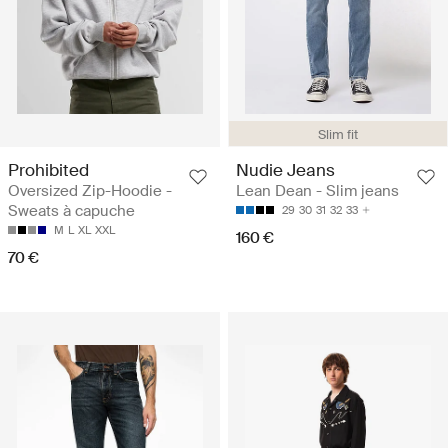
Slim fit
Prohibited
Nudie Jeans
Oversized Zip-Hoodie -
Lean Dean - Slim jeans
Sweats à capuche
29
30
31
32
33
M
L
XL
XXL
160 €
70 €