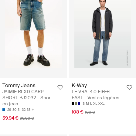
Tommy Jeans
K-Way
JAIMIE RLXD CARP
LE VRAI 4.0 EIFFEL
SHORT BJ2032 - Short
EAST - Vestes légères
en jean
S
M
L
XL
XXL
29
30
31
32
33
108 €
180 €
59.94 €
99.90 €