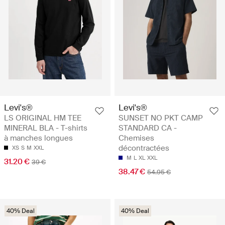
Levi's®
Levi's®
LS ORIGINAL HM TEE
SUNSET NO PKT CAMP
MINERAL BLA - T-shirts
STANDARD CA -
à manches longues
Chemises
décontractées
XS
S
M
XXL
M
L
XL
XXL
31.20 €
39 €
38.47 €
54.95 €
40% Deal
40% Deal