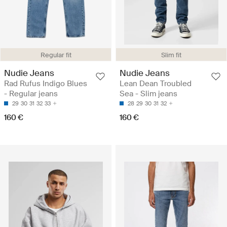
Regular fit
Slim fit
Nudie Jeans
Nudie Jeans
Rad Rufus Indigo Blues
Lean Dean Troubled
- Regular jeans
Sea - Slim jeans
29
30
31
32
33
28
29
30
31
32
160 €
160 €