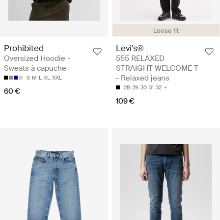
Loose fit
Prohibited
Levi's®
Oversized Hoodie -
555 RELAXED
Sweats à capuche
STRAIGHT WELCOME T
- Relaxed jeans
S
M
L
XL
XXL
28
29
30
31
32
60 €
109 €