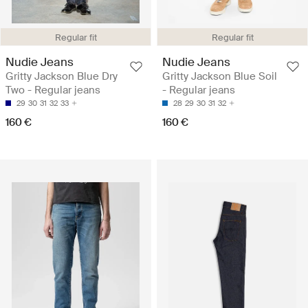
Regular fit
Regular fit
Nudie Jeans
Nudie Jeans
Gritty Jackson Blue Dry
Gritty Jackson Blue Soil
Two - Regular jeans
- Regular jeans
29
30
31
32
33
28
29
30
31
32
160 €
160 €