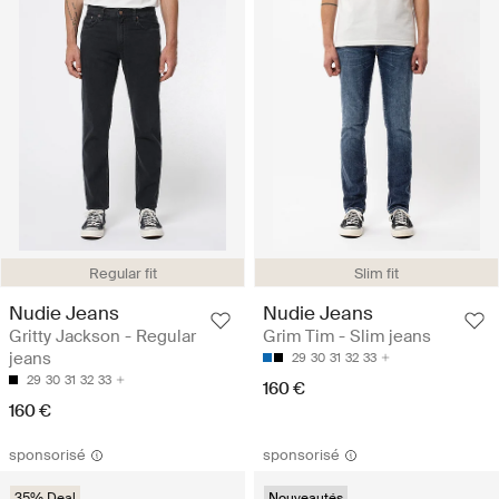
Regular fit
Slim fit
Nudie Jeans
Nudie Jeans
Gritty Jackson - Regular
Grim Tim - Slim jeans
jeans
29
30
31
32
33
29
30
31
32
33
160 €
160 €
sponsorisé
sponsorisé
35% Deal
Nouveautés