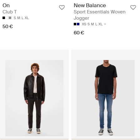
On
New Balance
Club T
Sport Essentials Woven
Jogger
S
M
L
XL
XS
S
M
L
XL
50 €
60 €