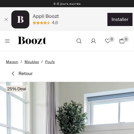
3-5 jours ouvrés
Appli Boozt
installer
4.6
0
0
Maison
Meubles
Poufs
retour
25% Deal