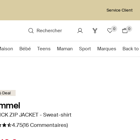
Service Client
0
0
Rechercher
Maison
Bébé
Teens
Maman
Sport
Marques
Back to
 Deal
mmel
ICK ZIP JACKET - Sweat-shirt
4.75
(16 Commentaires)