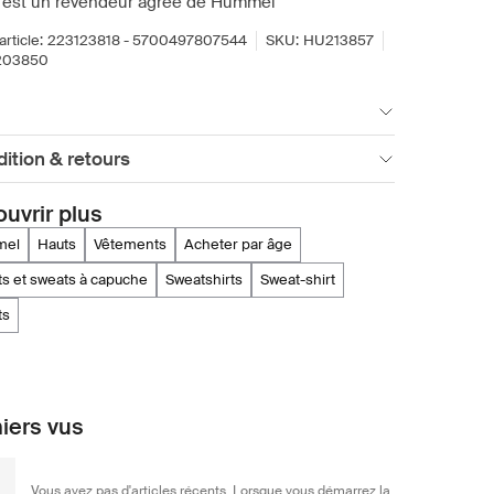
 est un revendeur agréé de Hummel
article:
223123818 - 5700497807544
SKU:
HU213857
203850
ition & retours
uvrir plus
mel
hauts
vêtements
acheter par âge
ts et sweats à capuche
sweatshirts
sweat-shirt
ts
iers vus
Vous avez pas d'articles récents. Lorsque vous démarrez la