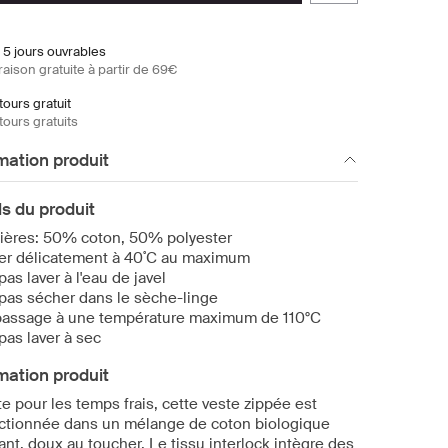
 5 jours ouvrables
raison gratuite à partir de 69€
ours gratuit
ours gratuits
mation produit
ls du produit
ières: 50% coton, 50% polyester
er délicatement à 40˚C au maximum
pas laver à l'eau de javel
pas sécher dans le sèche-linge
assage à une température maximum de 110°C
pas laver à sec
mation produit
te pour les temps frais, cette veste zippée est
ctionnée dans un mélange de coton biologique
ant, doux au toucher. Le tissu interlock intègre des