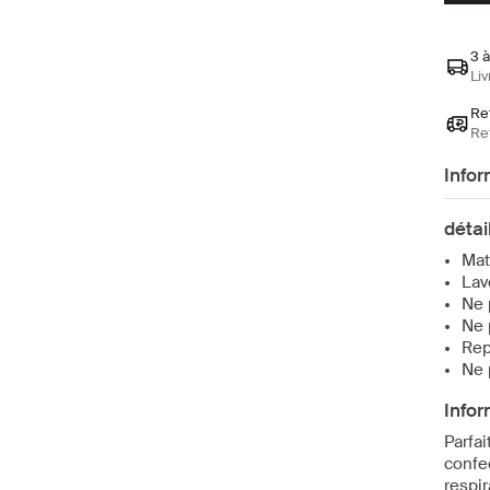
3 à
Liv
Ret
Ret
Infor
détai
Mat
Lav
Ne 
Ne 
Rep
Ne 
Infor
Parfai
confe
respir