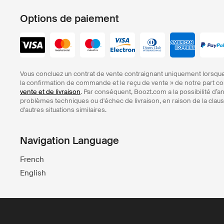
Options de paiement
Vous concluez un contrat de vente contraignant uniquement lorsque
la confirmation de commande et le reçu de vente » de notre part
vente et de livraison
. Par conséquent, Boozt.com a la possibilité d
problèmes techniques ou d'échec de livraison, en raison de la clause
d'autres situations similaires.
Navigation Language
French
English