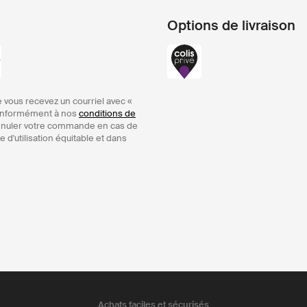
Options de livraison
 vous recevez un courriel avec «
 conformément à nos
conditions de
’annuler votre commande en cas de
 d'utilisation équitable et dans
Achats faciles et sécurisés