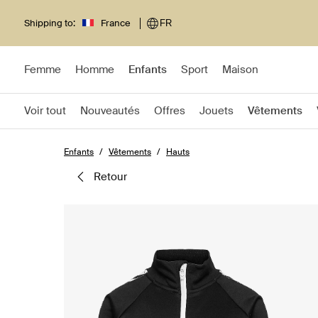
Shipping to:
France
FR
Femme
Homme
Enfants
Sport
Maison
Voir tout
Nouveautés
Offres
Jouets
Vêtements
Enfants
Vêtements
Hauts
retour