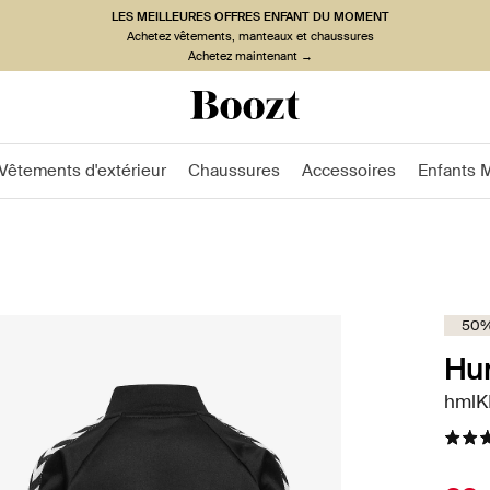
LES MEILLEURES OFFRES ENFANT DU MOMENT
Achetez vêtements, manteaux et chaussures
Achetez maintenant →
Vêtements d'extérieur
Chaussures
Accessoires
Enfants 
50%
Hu
hmlK