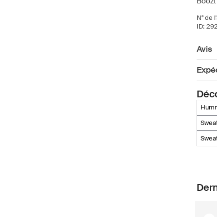
Boozt
N° de l'
ID:
29
Avis
Expéd
Déco
hum
swea
swea
Dern