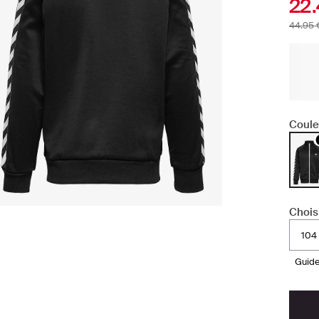
22.
44.95 
Coule
Choisi
104
guid