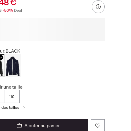
48 €
€
-50%
Deal
ur:
BLACK
r une taille
110
e des tailles
ajouter au panier