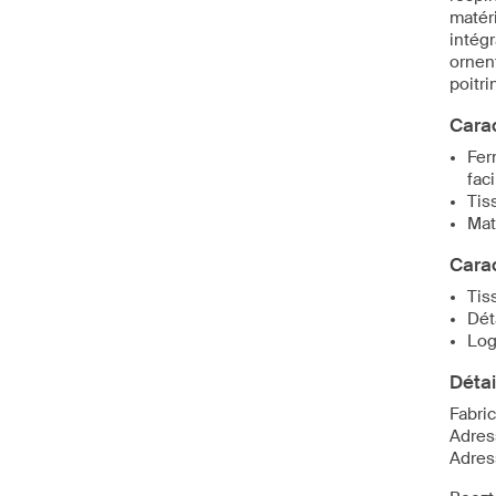
matéri
intégr
ornen
poitri
Carac
Fer
fac
Tis
Mat
Carac
Tis
Dét
Log
Détai
Fabri
Adres
Adres