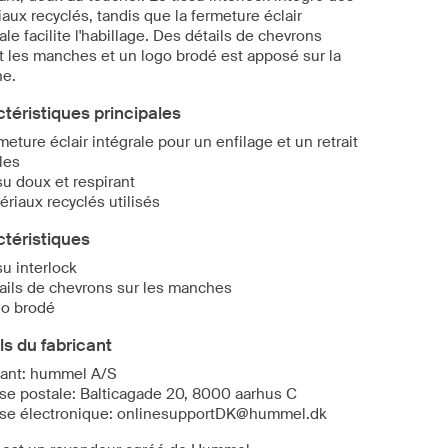
aux recyclés, tandis que la fermeture éclair
ale facilite l'habillage. Des détails de chevrons
t les manches et un logo brodé est apposé sur la
ne.
téristiques principales
meture éclair intégrale pour un enfilage et un retrait
iles
su doux et respirant
ériaux recyclés utilisés
téristiques
su interlock
ails de chevrons sur les manches
o brodé
ls du fabricant
cant: hummel A/S
se postale: Balticagade 20, 8000 aarhus C
se électronique: onlinesupportDK@hummel.dk