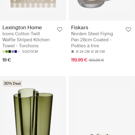
Lexington Home
Fiskars
Icons Cotton Twill
Norden Steel Frying
Waffle Striped Kitchen
Pan 28cm Coated -
Towel - Torchons
Poêles à frire
50X70CM
Ø 24 CM
Ø 28 CM
19 €
119.99 €
159.99 €
30% Deal