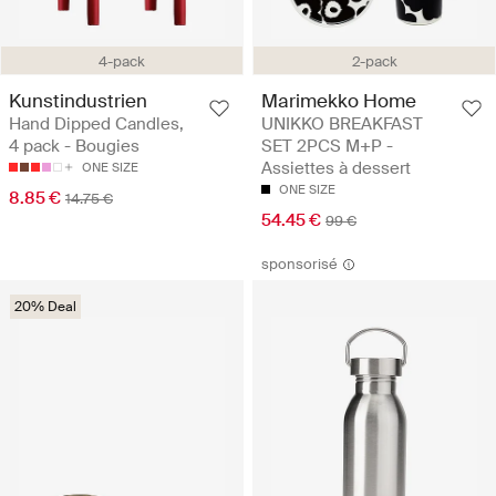
4-pack
2-pack
Kunstindustrien
Marimekko Home
Hand Dipped Candles,
UNIKKO BREAKFAST
4 pack - Bougies
SET 2PCS M+P -
Assiettes à dessert
ONE SIZE
ONE SIZE
8.85 €
14.75 €
54.45 €
99 €
sponsorisé
20% Deal