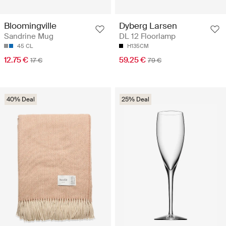
Bloomingville
Dyberg Larsen
Sandrine Mug
DL 12 Floorlamp
45 CL
H135CM
12.75 €
59.25 €
17 €
79 €
40% Deal
25% Deal