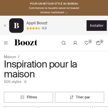
POUR UN RETOUR STYLÉ AU BUREAU
Commencez la nouvelle saison en beauté
Achetez maintenant →
Appli Boozt
installer
4.6
0
0
Maison
Inspiration pour la
maison
505 styles
filtres
trier par