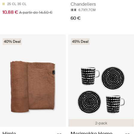
Chandeliers
25 CL
35 CL
6.7X11.7CM
10.88 €
A partir de 14.50 €
60 €
40% Deal
45% Deal
2-pack
Himla
Marimekko Home