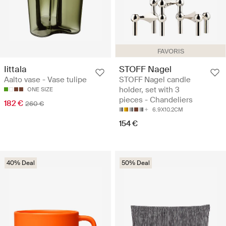
FAVORIS
Iittala
STOFF Nagel
Aalto vase - Vase tulipe
STOFF Nagel candle
holder, set with 3
ONE SIZE
pieces - Chandeliers
182 €
260 €
6.9X10.2CM
154 €
40% Deal
50% Deal