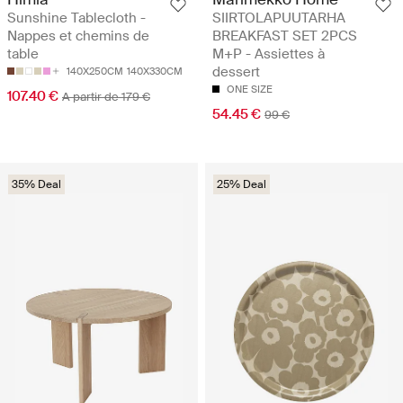
Sunshine Tablecloth -
SIIRTOLAPUUTARHA
Nappes et chemins de
BREAKFAST SET 2PCS
table
M+P - Assiettes à
dessert
140X250CM
140X330CM
ONE SIZE
107.40 €
A partir de 179 €
54.45 €
99 €
35% Deal
25% Deal