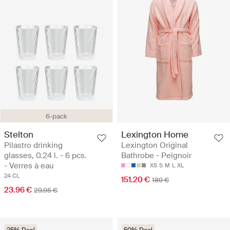
6-pack
Stelton
Lexington Home
Pilastro drinking
Lexington Original
glasses, 0.24 l. - 6 pcs.
Bathrobe - Peignoir
- Verres à eau
XS
S
M
L
XL
24 CL
151.20 €
189 €
23.96 €
29.95 €