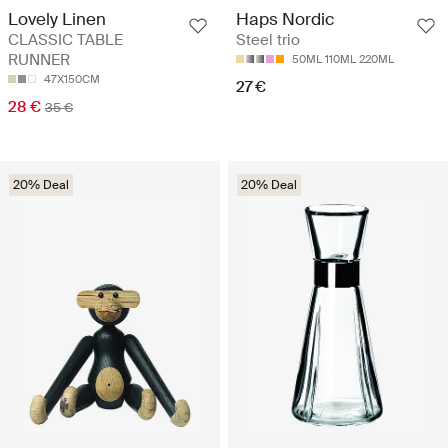
Lovely Linen
Haps Nordic
CLASSIC TABLE
Steel trio
RUNNER
50ML 110ML 220ML
47X150CM
27 €
28 €
35 €
20% Deal
20% Deal