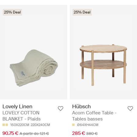
25% Deal
25% Deal
Lovely Linen
Hübsch
LOVELY COTTON
Acorn Coffee Table -
BLANKET - Plaids
Tables basses
150X220CM
220X240CM
Ø64XH44CM
90.75 €
285 €
A partir de 121 €
380 €