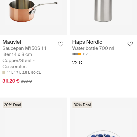
Mauviel
Haps Nordic
Saucepan M'150S 1,1
Water bottle 700 ml.
liter 14 x 8 cm
0.7 L
Copper/Steel -
22 €
Casseroles
1.1 L
1.7 L
2.5 L
80 CL
311.20 €
389 €
20% Deal
30% Deal