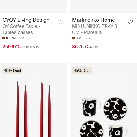
OYOY Living Design
Marimekko Home
OY Coffee Table -
MINI UNIKKO TRAY 31
Tables basses
CM - Plateaux
ONE SIZE
ONE SIZE
259.97 €
36.75 €
399.95 €
49 €
40% Deal
45% Deal