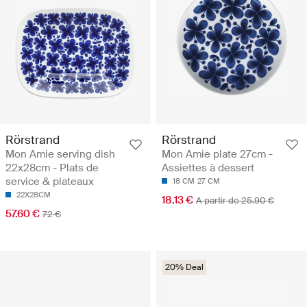
Rörstrand
Rörstrand
Mon Amie serving dish
Mon Amie plate 27cm -
22x28cm - Plats de
Assiettes à dessert
service & plateaux
18 CM
27 CM
22X28CM
18.13 €
A partir de 25.90 €
57.60 €
72 €
20% Deal