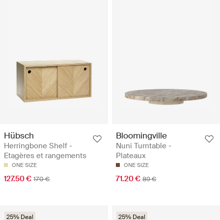
Hübsch
Bloomingville
Herringbone Shelf -
Nuni Turntable -
Etagères et rangements
Plateaux
ONE SIZE
ONE SIZE
127.50 €
71.20 €
170 €
89 €
25% Deal
25% Deal