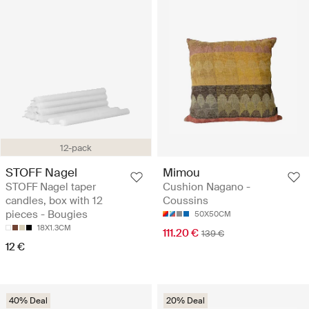
12-pack
STOFF Nagel
Mimou
STOFF Nagel taper
Cushion Nagano -
candles, box with 12
Coussins
pieces - Bougies
50X50CM
18X1.3CM
111.20 €
139 €
12 €
40% Deal
20% Deal