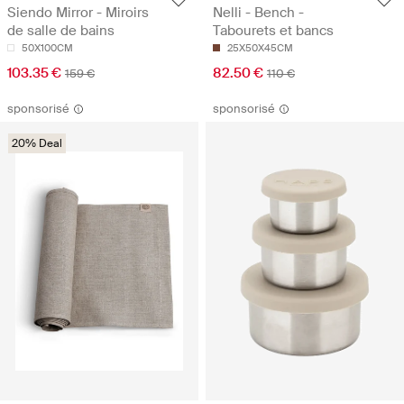
Siendo Mirror - Miroirs
Nelli - Bench -
de salle de bains
Tabourets et bancs
50X100CM
25X50X45CM
103.35 €
82.50 €
159 €
110 €
sponsorisé
sponsorisé
20% Deal