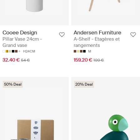
Cooee Design
Andersen Furniture
Pillar Vase 24cm -
A-Shelf - Etagères et
Grand vase
rangements
H24CM
M
32.40 €
159.20 €
54 €
199 €
50% Deal
20% Deal