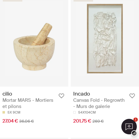
cilio
Incado
Mortar MARS - Mortiers
Canvas Fold - Regrowth
et pilons
- Murs de galerie
5X 9CM
54X104CM
27.04 €
201.75 €
1
36.06 €
269 €
−