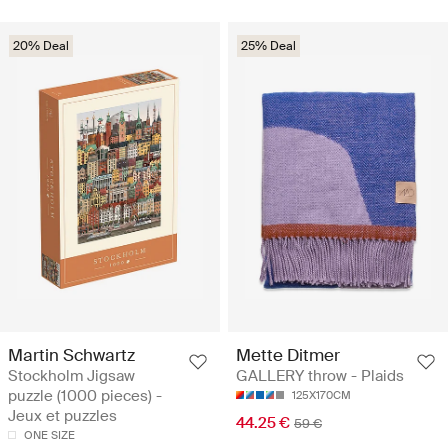
20% Deal
25% Deal
Martin Schwartz
Mette Ditmer
Stockholm Jigsaw
GALLERY throw - Plaids
puzzle (1000 pieces) -
125X170CM
Jeux et puzzles
44.25 €
59 €
ONE SIZE