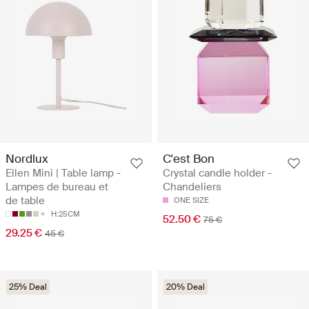
Nordlux
C'est Bon
Ellen Mini | Table lamp -
Crystal candle holder -
Lampes de bureau et
Chandeliers
de table
ONE SIZE
H:25CM
52.50 €
75 €
29.25 €
45 €
25% Deal
20% Deal