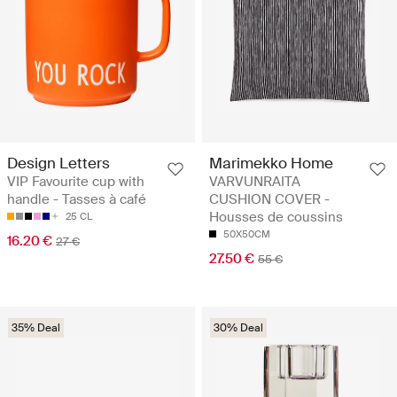
Design Letters
Marimekko Home
VIP Favourite cup with
VARVUNRAITA
handle - Tasses à café
CUSHION COVER -
Housses de coussins
25 CL
50X50CM
16.20 €
27 €
27.50 €
55 €
35% Deal
30% Deal