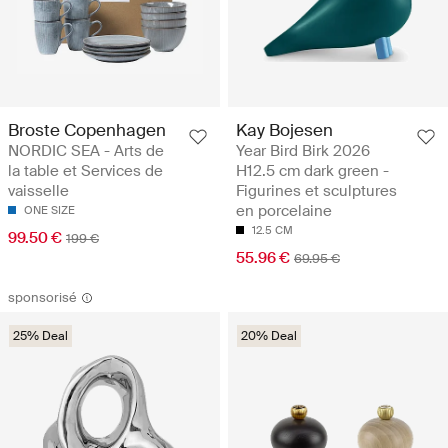
Broste Copenhagen
Kay Bojesen
NORDIC SEA - Arts de
Year Bird Birk 2026
la table et Services de
H12.5 cm dark green -
vaisselle
Figurines et sculptures
en porcelaine
ONE SIZE
12.5 CM
99.50 €
199 €
55.96 €
69.95 €
sponsorisé
25% Deal
20% Deal