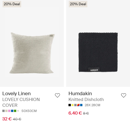
20% Deal
20% Deal
Lovely Linen
Humdakin
LOVELY CUSHION
Knitted Dishcloth
COVER
28X 28CM
50X50CM
6.40 €
8 €
32 €
40 €