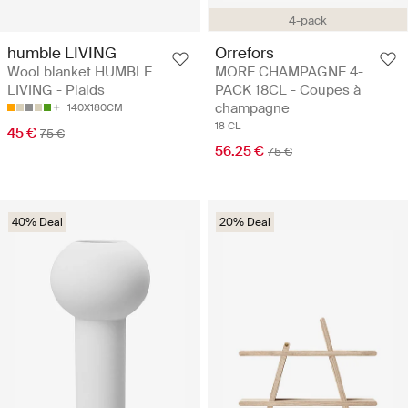
4-pack
humble LIVING
Orrefors
Wool blanket HUMBLE
MORE CHAMPAGNE 4-
LIVING - Plaids
PACK 18CL - Coupes à
champagne
140X180CM
18 CL
45 €
75 €
56.25 €
75 €
40% Deal
20% Deal