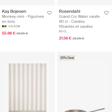
Kay Bojesen
Rosendahl
Monkey mini - Figurines
Grand Cru Water carafe
en bois
90 cl - Carafes
filtrantes et carafes
H:9.5CM
90 CL
55.96 €
69.95 €
21.56 €
26.95 €
25% Deal