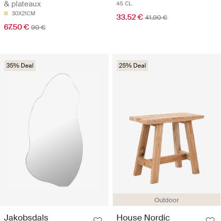
& plateaux
45 CL
30X21CM
33.52 €
41.90 €
67.50 €
90 €
35% Deal
25% Deal
Outdoor
Jakobsdals
House Nordic