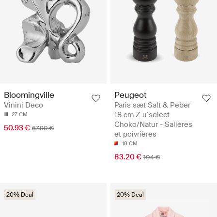
Peugeot
Bloomingville
Paris sæt Salt & Peber
Vinini Deco
18 cm Z u´select
27 CM
Choko/Natur - Salières
50.93 €
67.90 €
et poivrières
18 CM
83.20 €
104 €
20% Deal
20% Deal