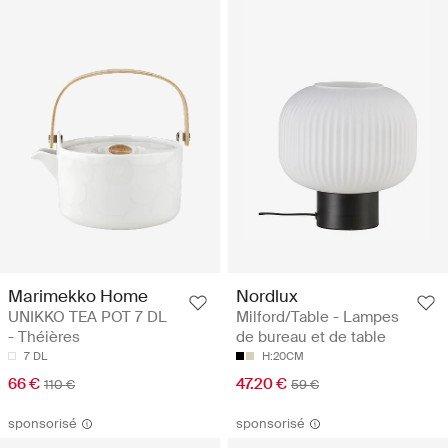
Marimekko Home
Nordlux
UNIKKO TEA POT 7 DL
Milford/Table - Lampes
- Théières
de bureau et de table
7 DL
H:20CM
66 €
47.20 €
110 €
59 €
sponsorisé
sponsorisé