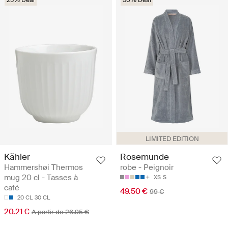
25% Deal
50% Deal
LIMITED EDITION
Kähler
Rosemunde
Hammershøi Thermos
robe - Peignoir
mug 20 cl - Tasses à
XS
S
café
49.50 €
99 €
20 CL
30 CL
20.21 €
A partir de 26.95 €