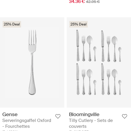
34.36 €
42.95 €
25% Deal
25% Deal
Gense
Bloomingville
Serveringsgaffel Oxford
Tilly Cutlery - Sets de
- Fourchettes
couverts