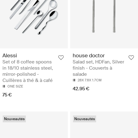
Alessi
house doctor
Set of 8 coffee spoons
Salad set, HDFan, Silver
in 18/10 stainless steel,
finish - Couverts à
mirror-polished -
salade
Cuillères à thé & à café
28X 7.8X 1.7CM
ONE SIZE
42.95 €
75 €
Nouveautés
Nouveautés