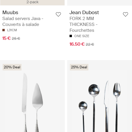
2-pack
Muubs
Jean Dubost
Salad servers Java -
FORK 2 MM
Couverts à salade
THICKNESS -
Fourchettes
L31CM
ONE SIZE
15 €
25 €
16.50 €
22 €
20% Deal
25% Deal