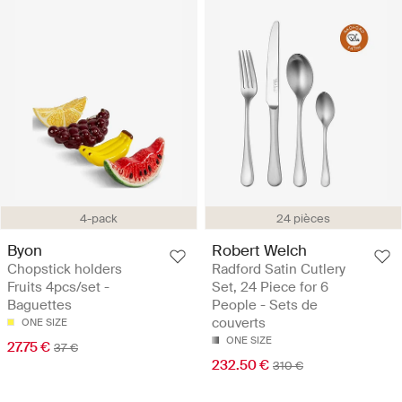
4-pack
24 pièces
Byon
Robert Welch
Chopstick holders
Radford Satin Cutlery
Fruits 4pcs/set -
Set, 24 Piece for 6
Baguettes
People - Sets de
couverts
ONE SIZE
ONE SIZE
27.75 €
37 €
232.50 €
310 €