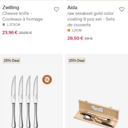
Zwilling
Aida
Cheese knife -
raw steakset gold color
Couteaux à fromage
coating 8 pcs set - Sets
de couverts
L:27.5CM
L21CM
23.96 €
29.95 €
28.50 €
38 €
25% Deal
25% Deal