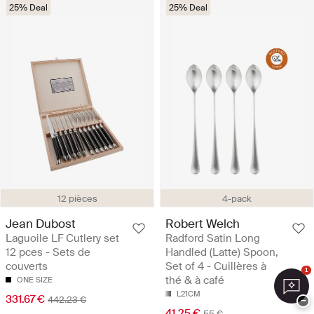
25% Deal
25% Deal
12 pièces
4-pack
Jean Dubost
Robert Welch
Laguoile LF Cutlery set
Radford Satin Long
12 pces - Sets de
Handled (Latte) Spoon,
couverts
Set of 4 - Cuillères à
1
thé & à café
ONE SIZE
L21CM
331.67 €
442.23 €
−
41.25 €
55 €