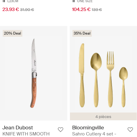
L23CM
ONE SIZE
23.93 €
104.25 €
31.90 €
139 €
20% Deal
35% Deal
4 pièces
Jean Dubost
Bloomingville
KNIFE WITH SMOOTH
Sahro Cutlery 4 set -