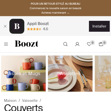
POUR UN RETOUR STYLÉ AU BUREAU
Commencez la nouvelle saison en beauté
Achetez maintenant →
Appli Boozt
installer
4.6
0
0
Tasses et Mugs
Assiettes
Maison
Vaisselle
Couverts