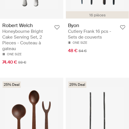
16 pièces
Robert Welch
Byon
Honeybourne Bright
Cutlery Frank 16 pcs -
Cake Serving Set, 2
Sets de couverts
Pieces - Couteau à
ONE SIZE
gateau
48 €
64 €
ONE SIZE
74.40 €
93 €
25% Deal
25% Deal