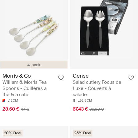
4-pack
Morris & Co
Gense
William & Morris Tea
Salad cutlery Focus de
Spoons - Cuillères à
Luxe - Couverts à
thé & à café
salade
L15CM
L26.8CM
28.60 €
67.43 €
44 €
89.90 €
20% Deal
25% Deal