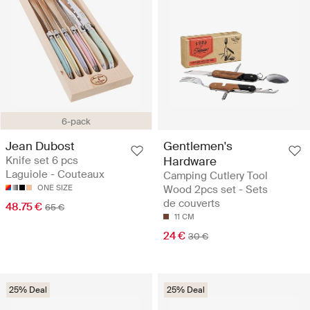
6-pack
Jean Dubost
Gentlemen's
Knife set 6 pcs
Hardware
Laguiole - Couteaux
Camping Cutlery Tool
ONE SIZE
Wood 2pcs set - Sets
de couverts
48.75 €
65 €
11 CM
24 €
30 €
25% Deal
25% Deal