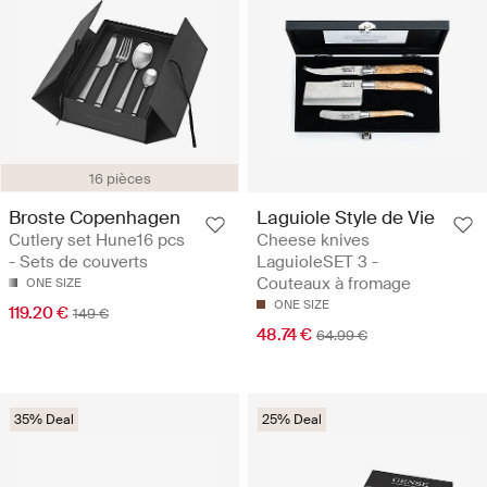
16 pièces
Broste Copenhagen
Laguiole Style de Vie
Cutlery set Hune16 pcs
Cheese knives
- Sets de couverts
LaguioleSET 3 -
Couteaux à fromage
ONE SIZE
ONE SIZE
119.20 €
149 €
48.74 €
64.99 €
35% Deal
25% Deal