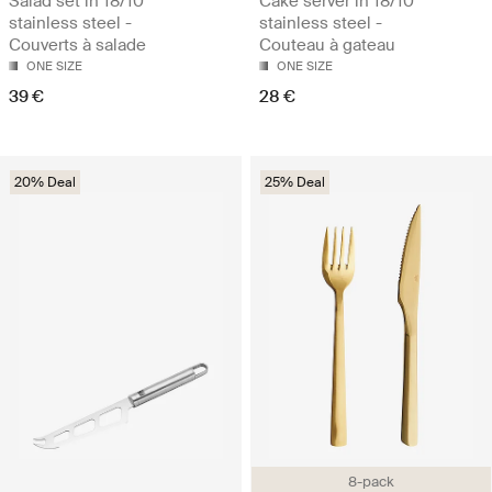
Salad set in 18/10
Cake server in 18/10
stainless steel -
stainless steel -
Couverts à salade
Couteau à gateau
ONE SIZE
ONE SIZE
39 €
28 €
20% Deal
25% Deal
8-pack