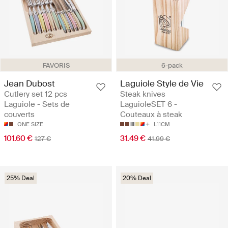
FAVORIS
6-pack
Jean Dubost
Laguiole Style de Vie
Cutlery set 12 pcs
Steak knives
Laguiole - Sets de
LaguioleSET 6 -
couverts
Couteaux à steak
ONE SIZE
L11CM
101.60 €
31.49 €
127 €
41.99 €
25% Deal
20% Deal