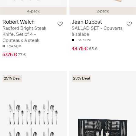
4-pack
2-pack
Robert Welch
Jean Dubost
Radford Bright Steak
SALLAD SET - Couverts
Knife, Set of 4 -
à salade
Couteaux à steak
L25.5CM
L24.5CM
48.75 €
65 €
57.75 €
77 €
25% Deal
25% Deal