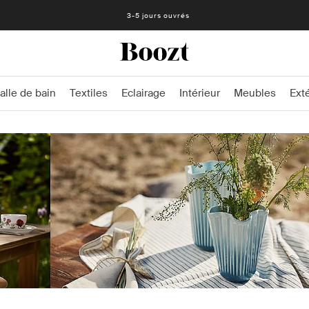
Retours faciles - 30 jours - Étiquette de retour prepayé
3-5 jours ouvrés
alle de bain
Textiles
Eclairage
Intérieur
Meubles
Exté