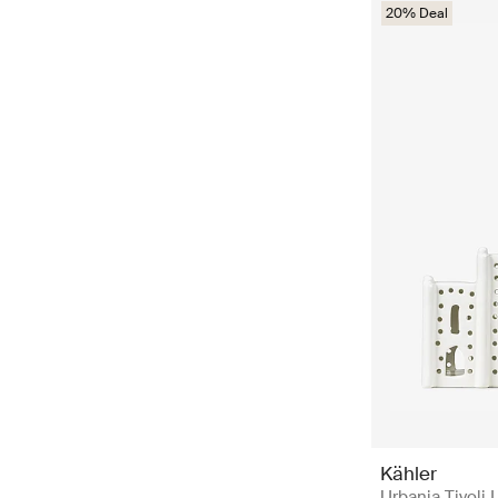
20% Deal
Kähler
Urbania Tivoli