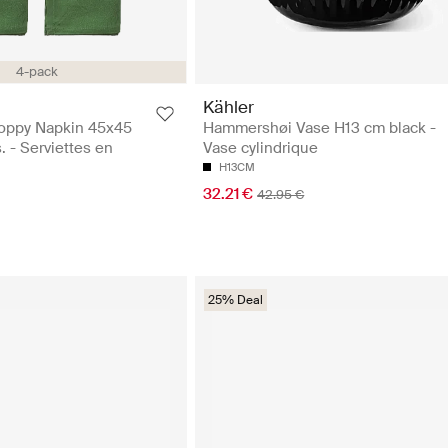
4-pack
Kähler
oppy Napkin 45x45
Hammershøi Vase H13 cm black -
 - Serviettes en
Vase cylindrique
H13CM
32.21 €
42.95 €
25% Deal