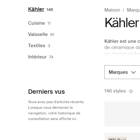
Kähler
146
Maison
Marqu
Kähler
Cuisine
11
Vaisselle
61
Kähler est une 
Textiles
3
de céramique dan
un design profo
Intérieur
74
céramique, avec 
chaque pièce, t
marques
Le poinçon HAK, 
Retrouvez les v
d’articles pour 
Derniers vus
146 styles
Vous avez pas d'articles récents.
Lorsque vous démarrez la
navigation, votre historique de
consultation sera affiché ici.