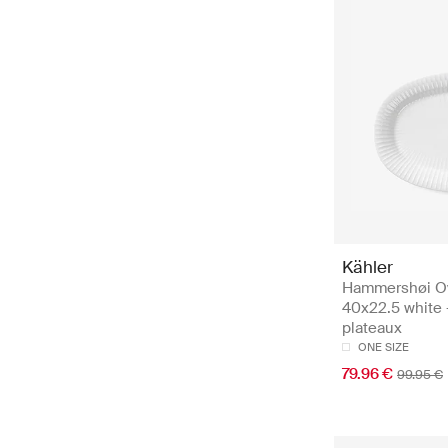
Kähler
Hammershøi Ov
40x22.5 white -
plateaux
ONE SIZE
79.96 €
99.95 €