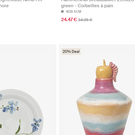
hore
green - Corbeilles à pain
W29.5CM
24.47 €
34.95 €
20% Deal