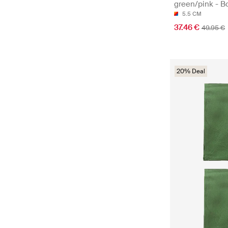
green/pink - B
5.5 CM
37.46 €
49.95 €
20% Deal