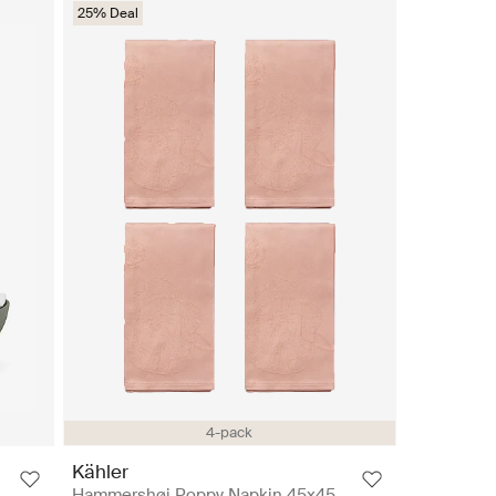
25% Deal
4-pack
Kähler
Hammershøi Poppy Napkin 45x45