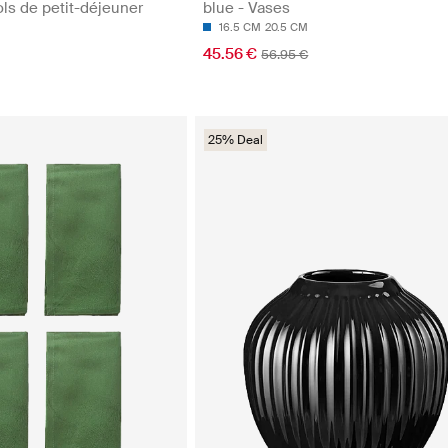
ols de petit-déjeuner
blue - Vases
16.5 CM
20.5 CM
45.56 €
56.95 €
25% Deal