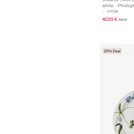
white - Photop
H17CM
47.20 €
59 €
20% Deal