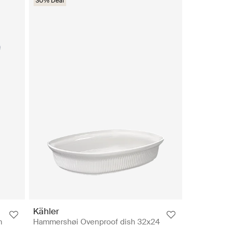
30% Deal
Kähler
m
Hammershøi Ovenproof dish 32x24