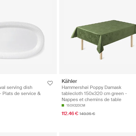
Kähler
al serving dish
Hammershøi Poppy Damask
 Plats de service &
tablecloth 150x320 cm green -
Nappes et chemins de table
150X320CM
112.46 €
149.95 €