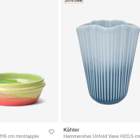
20% Deal
Kähler
Ø16 cm mint/apple
Hammershøi Unfold Vase H20.5 c