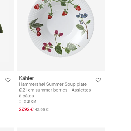
Kähler
Hammershøi Summer Soup plate
Ø21 cm summer berries - Assiettes
à pâtes
Ø 21 CM
27.92 €
42.95 €