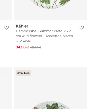
Kähler
Hammershøi Summer Plate Ø22
cm wild flowers - Assiettes plates
Ø 22 CM
34.36 €
42.95 €
35% Deal