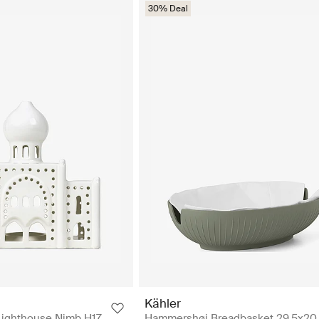
30% Deal
Kähler
 Lighthouse Nimb H17
Hammershøi Breadbasket 29.5x20