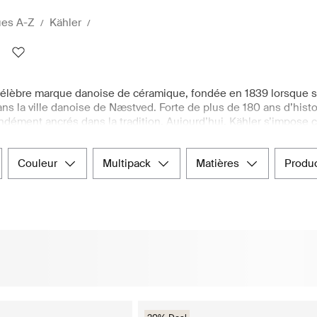
es A-Z
Kähler
célèbre marque danoise de céramique, fondée en 1839 lorsque son
s la ville danoise de Næstved. Forte de plus de 180 ans d’histoir
ndément ancrés dans la tradition. Aujourd’hui, Kähler s’impos
des créations façonnées à la main dans le respect des tradition
andis que des techniques de glaçage raffinées leur confèrent un
couleur
multipack
matières
produ
apposé sur tous les produits de la marque, atteste de l’authenti
ases haut de gamme, assiettes en céramique, verres et bien plus
la maison proposée par Boozt.com.