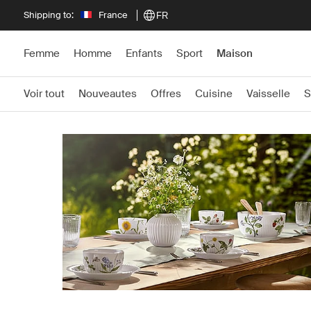
Shipping to:
France
FR
Femme
Homme
Enfants
Sport
Maison
Voir tout
Nouveautes
Offres
Cuisine
Vaisselle
S