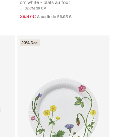
cm white - plats au four
32 CM
39 CM
39.87 €
A partir de 56.95 €
20% Deal