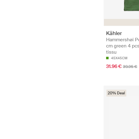
Kähler
Hammershøi P
cm green 4 pcs.
tissu
45X45CM
31.96 €
39.95 €
20% Deal