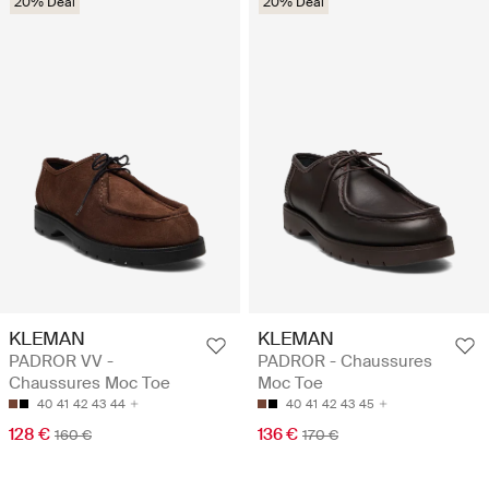
20% Deal
20% Deal
KLEMAN
KLEMAN
PADROR VV -
PADROR - Chaussures
Chaussures Moc Toe
Moc Toe
40
41
42
43
44
40
41
42
43
45
128 €
136 €
160 €
170 €