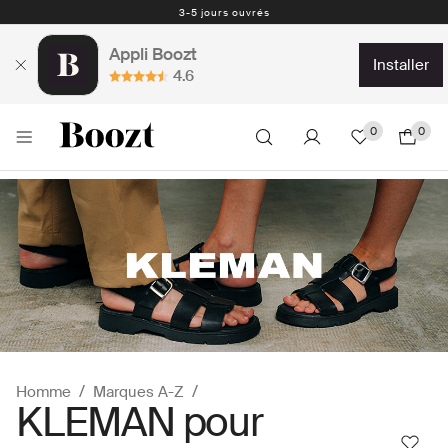
3-5 jours ouvrés
Appli Boozt
installer
4.6
0
0
Homme
Marques A-Z
KLEMAN pour