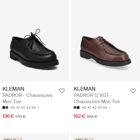
KLEMAN
KLEMAN
PADROR - Chaussures
PADROR G VGT -
Moc Toe
Chaussures Moc Toe
40
41
42
43
44
40
41
42
43
44
136 €
152 €
170 €
190 €