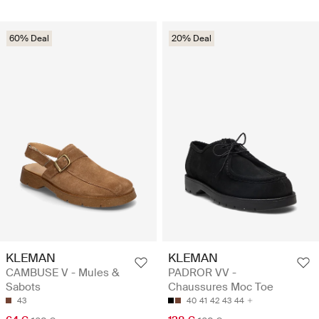
60% Deal
20% Deal
KLEMAN
KLEMAN
CAMBUSE V - Mules &
PADROR VV -
Sabots
Chaussures Moc Toe
43
40
41
42
43
44