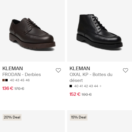
KLEMAN
KLEMAN
FRODAN - Derbies
OXAL KP - Bottes du
désert
40
43
45
46
40
41
42
43
44
136 €
170 €
152 €
190 €
20% Deal
15% Deal