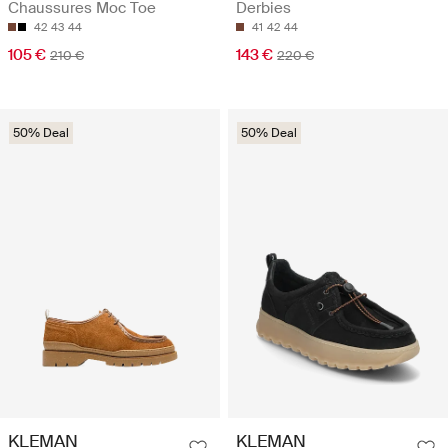
Chaussures Moc Toe
Derbies
42
43
44
41
42
44
105 €
143 €
210 €
220 €
50% Deal
50% Deal
KLEMAN
KLEMAN