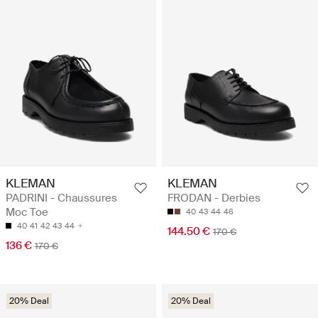
KLEMAN
KLEMAN
PADRINI - Chaussures
FRODAN - Derbies
Moc Toe
40
43
44
46
40
41
42
43
44
144.50 €
170 €
136 €
170 €
20% Deal
20% Deal