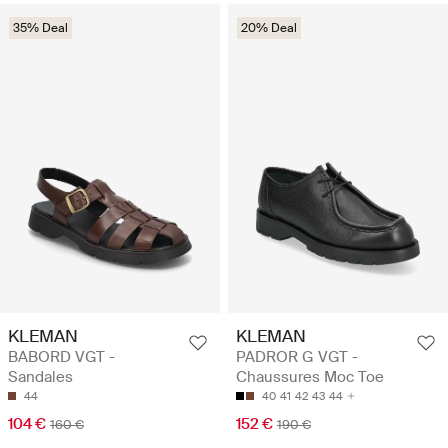
35% Deal
20% Deal
KLEMAN
KLEMAN
BABORD VGT -
PADROR G VGT -
Sandales
Chaussures Moc Toe
44
40
41
42
43
44
104 €
152 €
160 €
190 €