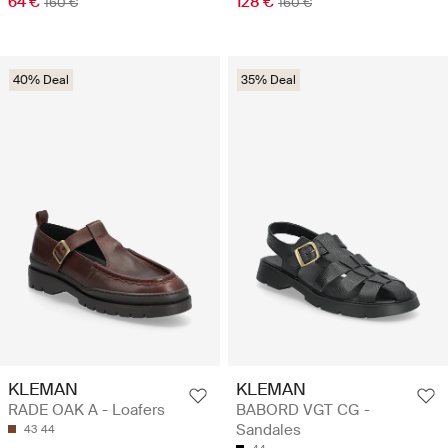
64 €
128 €
160 €
160 €
40% Deal
35% Deal
KLEMAN
KLEMAN
RADE OAK A - Loafers
BABORD VGT CG -
Sandales
43
44