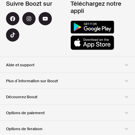
Suivre Boozt sur
Téléchargez notre
appli
Aide et support
Service client
Livraison
Plus d´information sur Boozt
Retours
Paiement
A propos de nous
Bon d'achat officiel
Découvrez Boozt
Cartes cadeaux
Nos applis
Carrière
Informations sur
Club Boozt
Options de paiement
l'entreprise
Investor relations
Responsabilité
Options de livraison
Presse et récompenses
Boozt Outlet