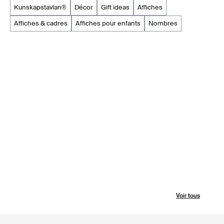
kunskapstavlan®
décor
gift ideas
affiches
affiches & cadres
affiches pour enfants
nombres
Voir tous