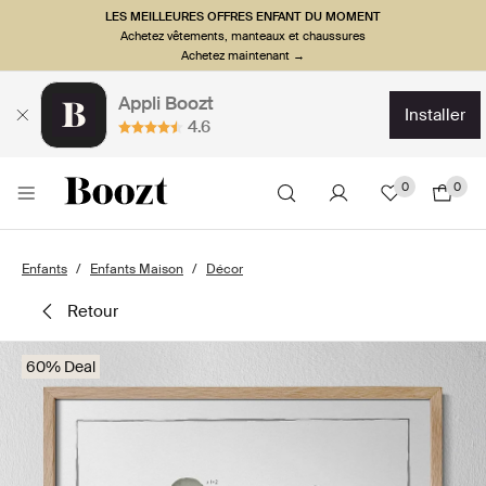
LES MEILLEURES OFFRES ENFANT DU MOMENT
Achetez vêtements, manteaux et chaussures
Achetez maintenant →
Appli Boozt
installer
4.6
0
0
Enfants
Enfants Maison
Décor
retour
60% Deal