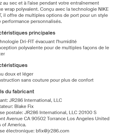
z au sec et à l'aise pendant votre entraînement
ce wrap polyvalent. Conçu avec la technologie NIKE
T, il offre de multiples options de port pour un style
e performance personnalisés.
téristiques principales
hnologie Dri-FIT évacuant l'humidité
ception polyvalente pour de multiples façons de le
ter
téristiques
su doux et léger
struction sans couture pour plus de confort
ls du fabricant
ant: JR286 International, LLC
ateur: Blake Fix
se postale: JR286 International, LLC 20100 S
nt Avenue CA 90502 Torrance Los Angeles United
s of America.
se électronique: bfix@jr286.com