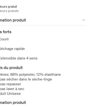
ours gratuit
ours gratuits
mation produit
s forts
Courir
Séchage rapide
Extensible dans 4 sens
ls du produit
ières: 88% polyester, 12% elasthane
pas sécher dans le sèche-linge
pas repasser
pas laver à sec
duit Unisexe
mation produit