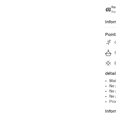
Ret
Ret
Infor
Point
détai
Mat
Ne 
Ne 
Ne 
Pro
Infor