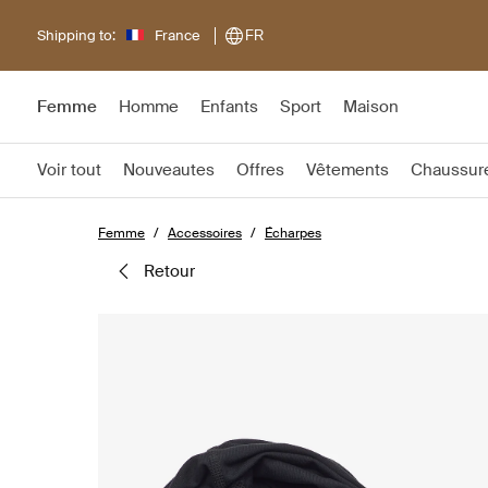
Shipping to:
France
FR
Femme
Homme
Enfants
Sport
Maison
Voir tout
Nouveautes
Offres
Vêtements
Chaussur
Femme
Accessoires
Écharpes
retour