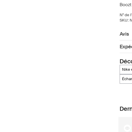
Boozt
N° de l'
SKU:
Avis
Expéd
Déco
nik
écha
Dern