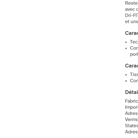
Reste
avec 
Dri-FI
et un
Carac
Tec
Con
por
Carac
Tis
Con
Détai
Fabric
Import
Adres
Vermo
State
Adres