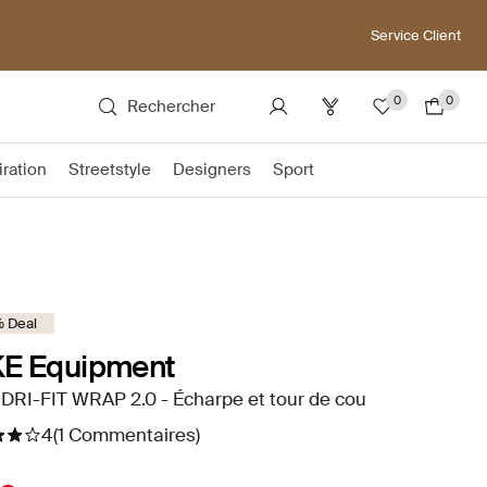
Service Client
0
0
Rechercher
iration
Streetstyle
Designers
Sport
 Deal
KE Equipment
DRI-FIT WRAP 2.0 - Écharpe et tour de cou
4
(1 Commentaires)