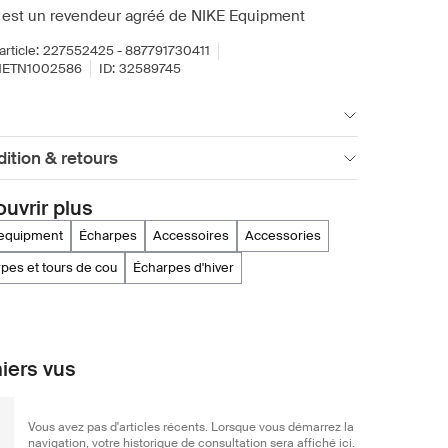
 est un revendeur agréé de NIKE Equipment
article:
227552425 - 887791730411
NETN1002586
ID:
32589745
ition & retours
uvrir plus
e equipment
écharpes
accessoires
accessories
rpes et tours de cou
écharpes d'hiver
iers vus
Vous avez pas d'articles récents. Lorsque vous démarrez la
navigation, votre historique de consultation sera affiché ici.