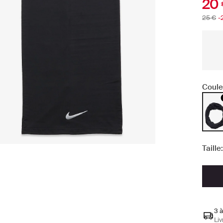
20
25 €
-
Coule
Taille:
3 à
Liv