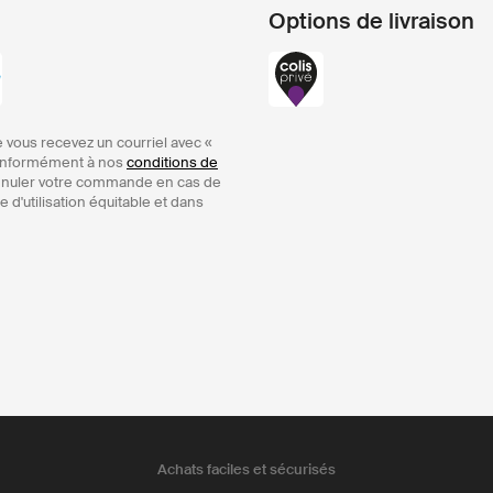
Options de livraison
 vous recevez un courriel avec «
 conformément à nos
conditions de
’annuler votre commande en cas de
 d'utilisation équitable et dans
Achats faciles et sécurisés