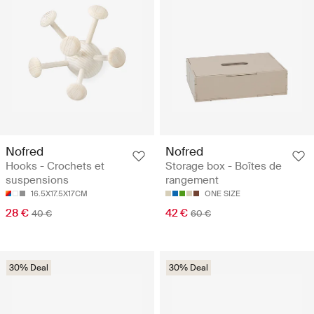
Nofred
Nofred
Hooks - Crochets et
Storage box - Boîtes de
suspensions
rangement
16.5X17.5X17CM
ONE SIZE
28 €
42 €
40 €
60 €
30% Deal
30% Deal