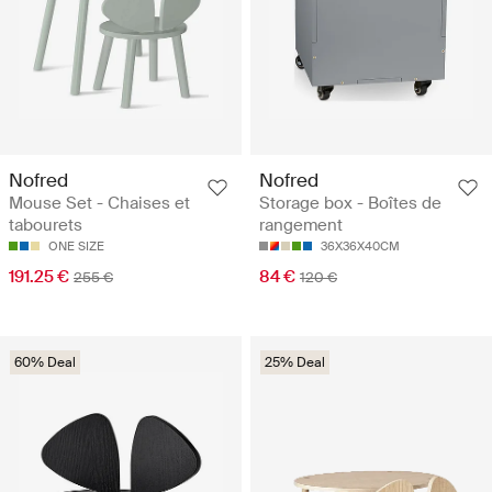
Nofred
Nofred
Mouse Set - Chaises et
Storage box - Boîtes de
tabourets
rangement
ONE SIZE
36X36X40CM
191.25 €
84 €
255 €
120 €
60% Deal
25% Deal