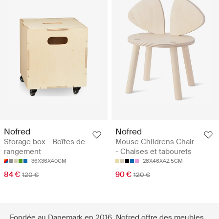
Nofred
Nofred
Storage box - Boîtes de
Mouse Childrens Chair
rangement
- Chaises et tabourets
36X36X40CM
28X46X42.5CM
84 €
90 €
120 €
120 €
Fondée au Danemark en 2016, Nofred offre des meubles