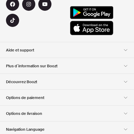
Aide et support
Service client
Livraison
Plus d´information sur Boozt
Retours
Paiement
A propos de nous
Bon d'achat officiel
Découvrez Boozt
Cartes cadeaux
Nos applis
Carrière
Informations sur
Club Boozt
Options de paiement
l'entreprise
Investor relations
Responsabilité
Options de livraison
Presse et récompenses
Boozt Outlet
Navigation Language