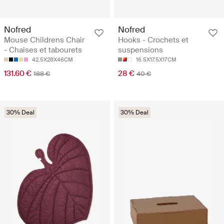
Nofred
Nofred
Mouse Childrens Chair
Hooks - Crochets et
- Chaises et tabourets
suspensions
42.5X28X46CM
16.5X17.5X17CM
131.60 €
28 €
188 €
40 €
30% Deal
30% Deal