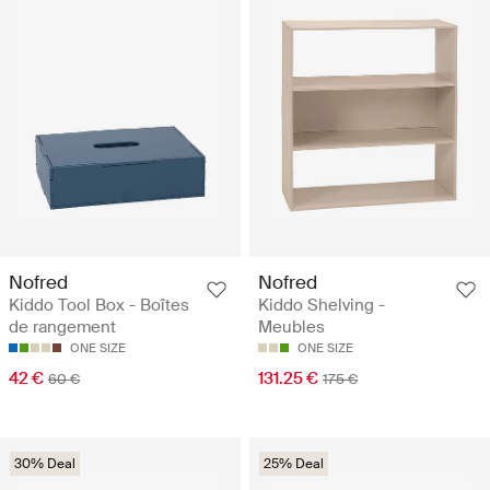
Nofred
Nofred
Kiddo Tool Box - Boîtes
Kiddo Shelving -
de rangement
Meubles
ONE SIZE
ONE SIZE
42 €
131.25 €
60 €
175 €
30% Deal
25% Deal