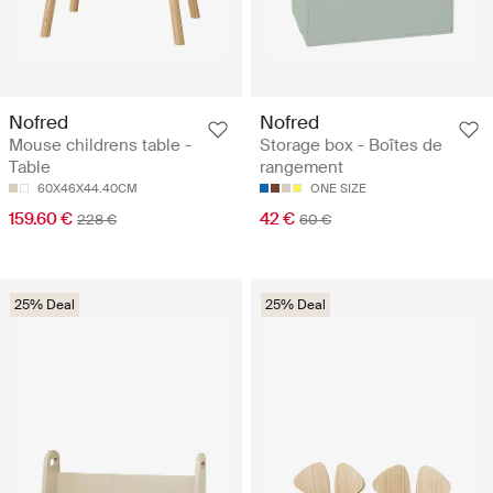
Nofred
Nofred
Mouse childrens table -
Storage box - Boîtes de
Table
rangement
60X46X44.40CM
ONE SIZE
159.60 €
42 €
228 €
60 €
25% Deal
25% Deal