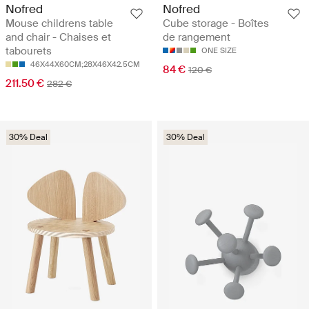
Nofred
Nofred
Mouse childrens table
Cube storage - Boîtes
and chair - Chaises et
de rangement
tabourets
ONE SIZE
46X44X60CM;28X46X42.5CM
84 €
120 €
211.50 €
282 €
30% Deal
30% Deal