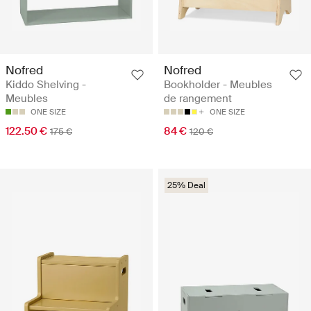
Nofred
Nofred
Kiddo Shelving -
Bookholder - Meubles
Meubles
de rangement
ONE SIZE
ONE SIZE
122.50 €
84 €
175 €
120 €
25% Deal