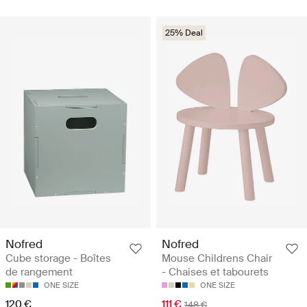
25% Deal
Nofred
Nofred
Cube storage - Boîtes
Mouse Childrens Chair
de rangement
- Chaises et tabourets
ONE SIZE
ONE SIZE
120 €
111 €
148 €