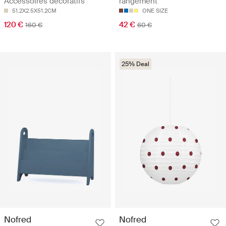
Accessoires décoratifs
rangement
51.2X2.5X51.2CM
ONE SIZE
120 €
42 €
160 €
60 €
25% Deal
Nofred
Nofred