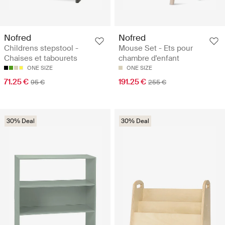
Nofred
Nofred
Childrens stepstool -
Mouse Set - Ets pour
Chaises et tabourets
chambre d'enfant
ONE SIZE
ONE SIZE
71.25 €
191.25 €
95 €
255 €
30% Deal
30% Deal