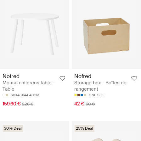
Nofred
Nofred
Mouse childrens table -
Storage box - Boîtes de
Table
rangement
60X46X44.40CM
ONE SIZE
159.60 €
42 €
228 €
60 €
30% Deal
25% Deal