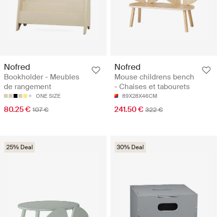
Nofred
Nofred
Bookholder - Meubles
Mouse childrens bench
de rangement
- Chaises et tabourets
ONE SIZE
89X28X46CM
80.25 €
241.50 €
107 €
322 €
25% Deal
30% Deal