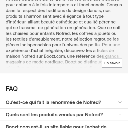
pour enfants à la fois intemporels et fonctionnels. Conçus
dans le respect des traditions du design danois, nos
produits s'harmonisent avec élégance à tout type
d'intérieur, alliant beauté esthétique et qualité pérenne
qui se transmet de génération en génération. Que ce soit
les chaises pour enfants Nofred, les coffres à jouets ou
les textiles d'ameublement, notre sélection regroupe les
pièces indispensables pour l'univers des petits. Pour une
expérience d'achat inégalée, découvrez les articles de
maison Nofred sur Boozt.com, une référence des grands
magasins de mode nordique. Boozt se distingue par une
en savoir
sélection pointue de marques et de produits, assurant
l'accès aux collections les plus prisées et les plus
actuelles. Laissez-vous séduire par le style de vie
scandinave avec l'offre variée de Boozt, qui inclut des
FAQ
pièces de mode classiques et à la pointe de la tendance,
des accessoires pour la maison, des produits de soin et
de beauté, des vêtements de sport et bien plus encore.
Qu'est-ce qui fait la renommée de Nofred?
Quels sont les produits vendus par Nofred?
Boozt.com est-il un site fiable pour l'achat de