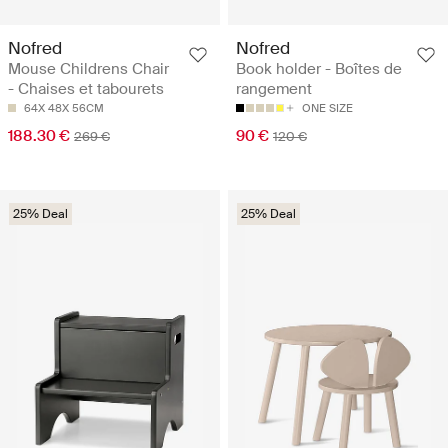
Nofred
Nofred
Mouse Childrens Chair
Book holder - Boîtes de
- Chaises et tabourets
rangement
64X 48X 56CM
ONE SIZE
188.30 €
90 €
269 €
120 €
25% Deal
25% Deal