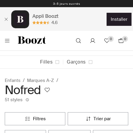
Retours faciles - 30 jours - Étiquette de retour prepayé
Appli Boozt
installer
4.6
0
0
Filles
Garçons
Enfants
Marques A-Z
Nofred
51 styles
filtres
trier par