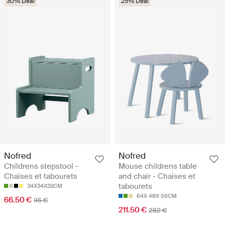
30% Deal
25% Deal
Nofred
Nofred
Childrens stepstool -
Mouse childrens table
Chaises et tabourets
and chair - Chaises et
tabourets
34X34X33CM
64X 48X 56CM
66.50 €
95 €
211.50 €
282 €