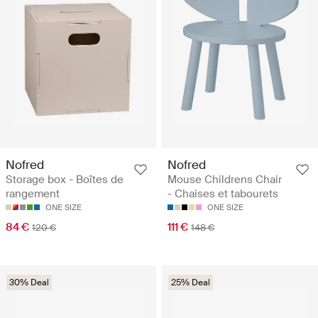
Nofred
Nofred
Storage box - Boîtes de
Mouse Childrens Chair
rangement
- Chaises et tabourets
ONE SIZE
ONE SIZE
84 €
111 €
120 €
148 €
30% Deal
25% Deal