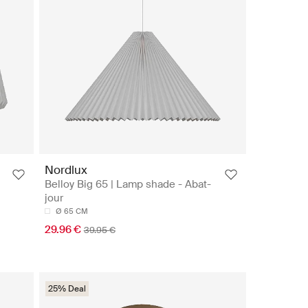
Nordlux
Belloy Big 65 | Lamp shade - Abat-
jour
Ø 65 CM
29.96 €
39.95 €
25% Deal