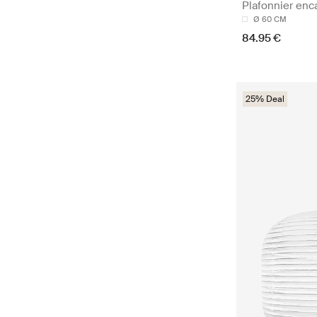
Plafonnier enc
Ø 60 CM
84.95 €
25% Deal