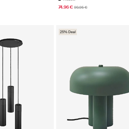
74.96 €
99.95 €
25% Deal