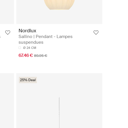
Nordlux
s
Sallino | Pendant - Lampes
suspendues
Ø 24 CM
67.46 €
89.95 €
25% Deal