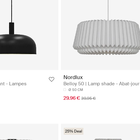
Nordlux
ant - Lampes
Belloy 50 | Lamp shade - Abat-jour
Ø 50 CM
29.96 €
39.95 €
25% Deal