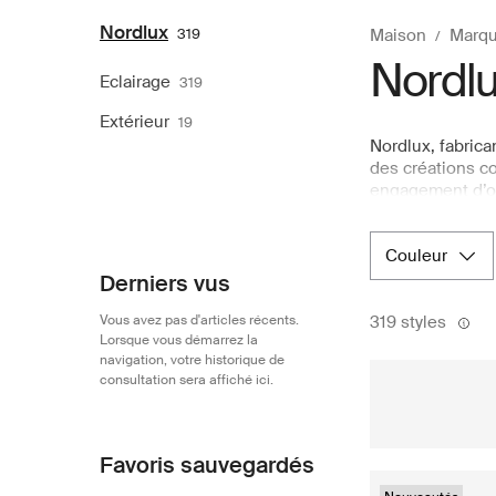
Nordlux
319
Maison
Marqu
Nordl
Eclairage
319
Extérieur
19
Nordlux, fabrica
des créations co
engagement d’off
l’intérieur comm
tradition danois
couleur
recherchez des 
grand magasin e
Derniers vus
faisant de lui u
Vous avez pas d'articles récents.
319 styles
Lorsque vous démarrez la
navigation, votre historique de
consultation sera affiché ici.
Favoris sauvegardés