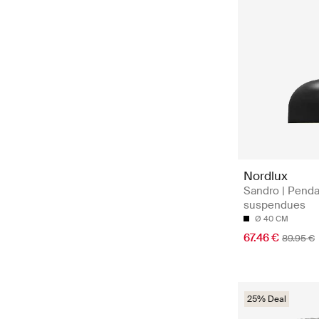
Nordlux
Sandro | Pend
suspendues
Ø 40 CM
67.46 €
89.95 €
25% Deal