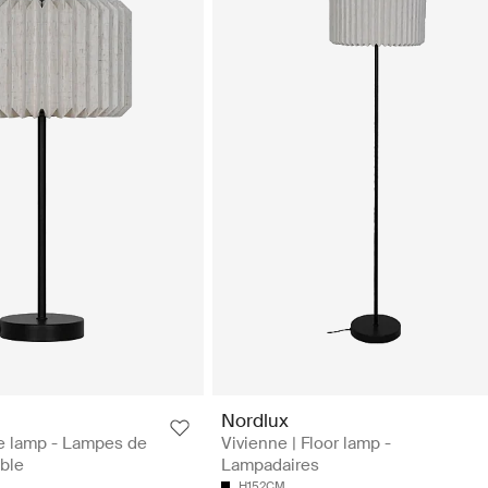
Nordlux
le lamp - Lampes de
Vivienne | Floor lamp -
able
Lampadaires
H152CM