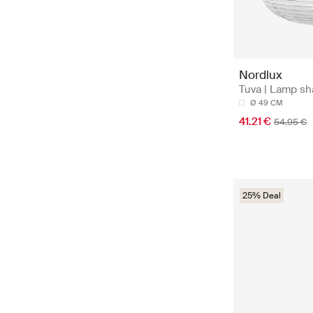
Nordlux
Tuva | Lamp sh
Ø 49 CM
41.21 €
54.95 €
25% Deal