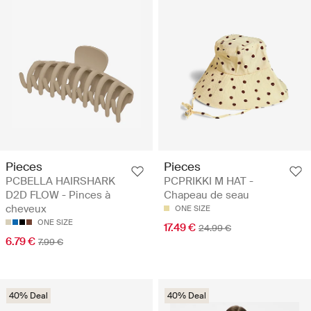
Pieces
Pieces
PCBELLA HAIRSHARK
PCPRIKKI M HAT -
D2D FLOW - Pinces à
Chapeau de seau
cheveux
ONE SIZE
ONE SIZE
17.49 €
24.99 €
6.79 €
7.99 €
40% Deal
40% Deal