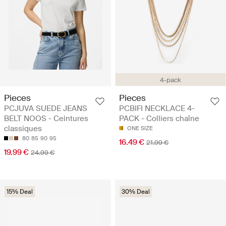
4-pack
Pieces
Pieces
PCJUVA SUEDE JEANS
PCBIFI NECKLACE 4-
BELT NOOS - Ceintures
PACK - Colliers chaîne
classiques
ONE SIZE
80
85
90
95
16.49 €
21.99 €
19.99 €
24.99 €
15% Deal
30% Deal