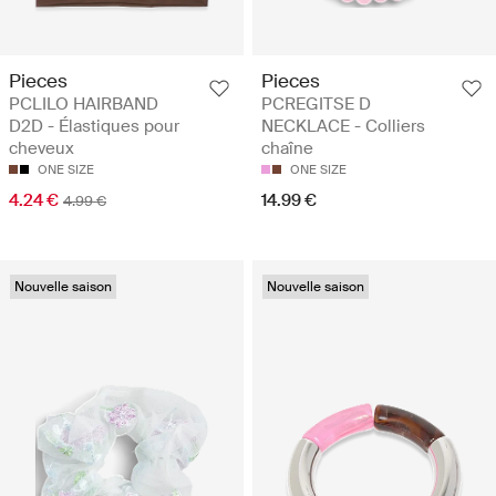
Pieces
Pieces
PCLILO HAIRBAND
PCREGITSE D
D2D - Élastiques pour
NECKLACE - Colliers
cheveux
chaîne
ONE SIZE
ONE SIZE
4.24 €
14.99 €
4.99 €
Nouvelle saison
Nouvelle saison