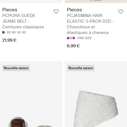
Pieces
Pieces
PCPORA SUEDE
PCJASMINA HAIR
JEANS BELT -
ELASTIC 5-PACK D2D -
Ceintures classiques
Chouchous et
élastiques à cheveux
80
85
90
95
ONE SIZE
21.99 €
6.99 €
Nouvelle saison
Nouvelle saison