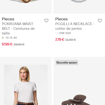
Pieces
Pieces
PCKROANA WAIST
PCGILLI A NECKLACE -
BELT - Ceintures de
collier de perles
taille
ONE SIZE
70
75
80
7.79 €
12.99 €
17.99 €
29.99 €
Nouvelle saison