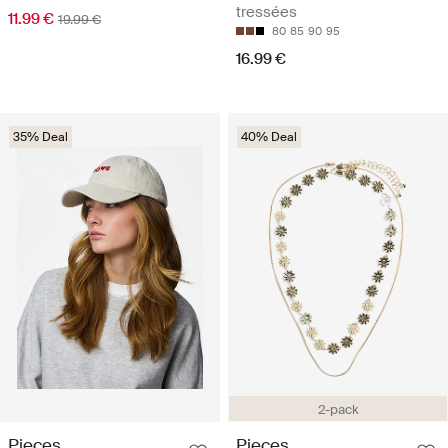
tressées
11.99 €
19.99 €
80
85
90
95
16.99 €
35% Deal
40% Deal
2-pack
Pieces
Pieces