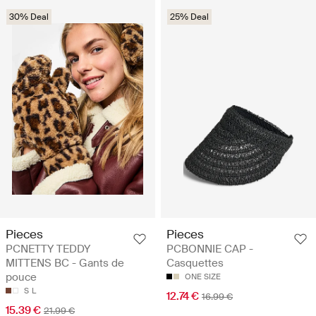
30% Deal
25% Deal
Pieces
Pieces
PCNETTY TEDDY
PCBONNIE CAP -
MITTENS BC - Gants de
Casquettes
pouce
ONE SIZE
S
L
12.74 €
16.99 €
15.39 €
21.99 €