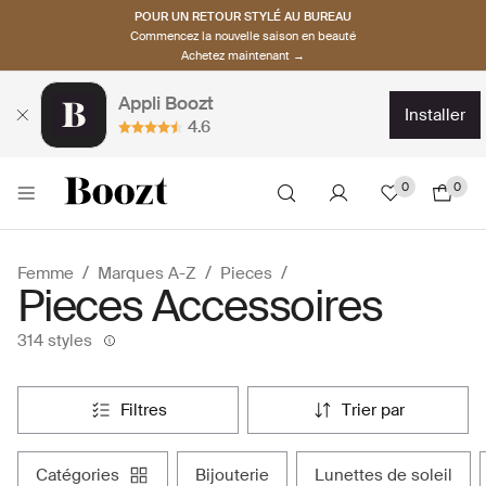
POUR UN RETOUR STYLÉ AU BUREAU
Commencez la nouvelle saison en beauté
Achetez maintenant →
Appli Boozt
installer
4.6
0
0
Femme
Marques A-Z
Pieces
Pieces Accessoires
314 styles
filtres
trier par
catégories
bijouterie
lunettes de soleil