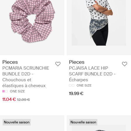
Pieces
Pieces
PCMARIA SCRUNCHIE
PCJAISA LACE HIP
BUNDLE D2D -
SCARF BUNDLE D2D -
Chouchous et
Écharpes
élastiques à cheveux
ONE SIZE
ONE SIZE
19.99 €
11.04 €
12.99 €
Nouvelle saison
Nouvelle saison