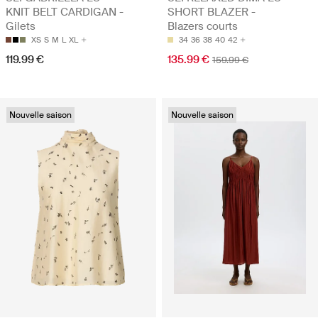
KNIT BELT CARDIGAN -
SHORT BLAZER -
Gilets
Blazers courts
XS
S
M
L
XL
34
36
38
40
42
119.99 €
135.99 €
159.99 €
Nouvelle saison
Nouvelle saison