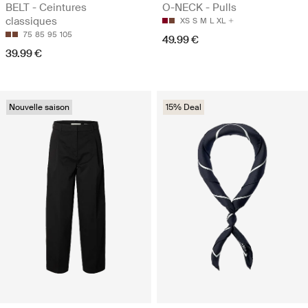
BELT - Ceintures
O-NECK - Pulls
classiques
XS
S
M
L
XL
75
85
95
105
49.99 €
39.99 €
Nouvelle saison
15% Deal