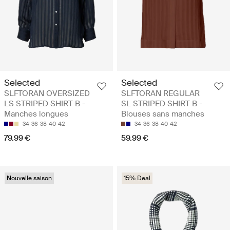
Selected
Selected
SLFTORAN OVERSIZED
SLFTORAN REGULAR
LS STRIPED SHIRT B -
SL STRIPED SHIRT B -
Manches longues
Blouses sans manches
34
36
38
40
42
34
36
38
40
42
79.99 €
59.99 €
Nouvelle saison
15% Deal