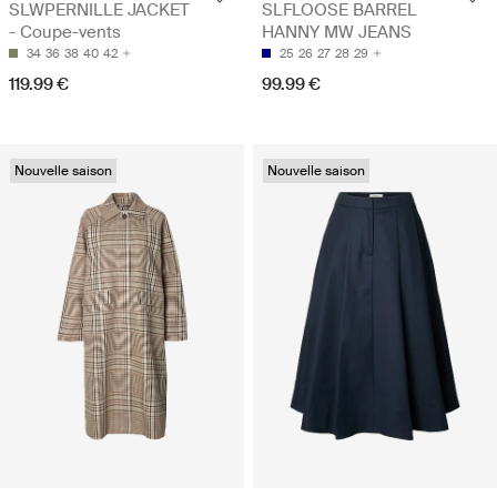
SLWPERNILLE JACKET
SLFLOOSE BARREL
- Coupe-vents
HANNY MW JEANS
34
36
38
40
42
25
26
27
28
29
119.99 €
99.99 €
Nouvelle saison
Nouvelle saison