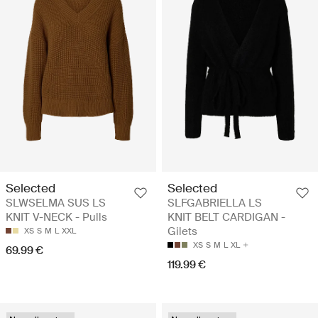
Selected
Selected
SLWSELMA SUS LS
SLFGABRIELLA LS
KNIT V-NECK - Pulls
KNIT BELT CARDIGAN -
Gilets
XS
S
M
L
XXL
XS
S
M
L
XL
69.99 €
119.99 €