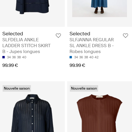
Selected
Selected
SLFDELIA ANKLE
SLFJANNA REGULAR
LADDER STITCH SKIRT
SL ANKLE DRESS B -
B - Jupes longues
Robes longues
34
36
38
40
34
36
38
40
42
99.99 €
99.99 €
Nouvelle saison
Nouvelle saison