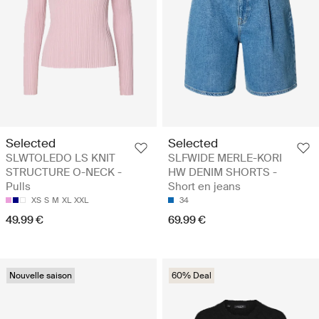
Selected
Selected
SLWTOLEDO LS KNIT
SLFWIDE MERLE-KORI
STRUCTURE O-NECK -
HW DENIM SHORTS -
Pulls
Short en jeans
XS
S
M
XL
XXL
34
49.99 €
69.99 €
Nouvelle saison
60% Deal