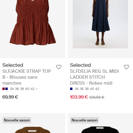
Selected
Selected
SLFJACKIE STRAP TOP
SLFDELIA REG SL MIDI
B - Blouses sans
LADDER STITCH
manches
DRESS - Robes midi
34
36
38
40
42
34
36
38
40
42
69.99 €
103.99 €
129.99 €
Nouvelle saison
Nouvelle saison