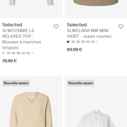
Selected
Selected
SLWCONNIE LS
SLWELARA MW MINI
RELAXED TOP -
SKIRT - Jupes courtes
Blouses à manches
34
36
38
40
42
longues
89.99 €
34
36
38
40
42
79.99 €
Nouvelle saison
Nouvelle saison