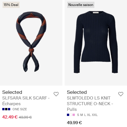
15% Deal
Nouvelle saison
Selected
Selected
SLFSARA SILK SCARF -
SLWTOLEDO LS KNIT
Écharpes
STRUCTURE O-NECK -
Pulls
ONE SIZE
S
M
L
XL
XXL
42.49 €
49.99 €
49.99 €