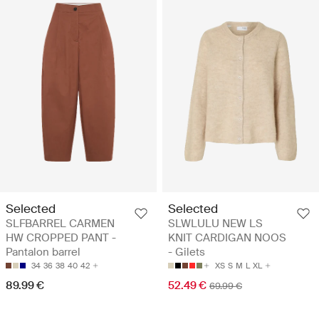
Selected
Selected
SLFBARREL CARMEN
SLWLULU NEW LS
HW CROPPED PANT -
KNIT CARDIGAN NOOS
Pantalon barrel
- Gilets
34
36
38
40
42
XS
S
M
L
XL
89.99 €
52.49 €
69.99 €