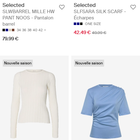
Selected
Selected
SLWBARREL MILLE HW
SLFSARA SILK SCARF -
PANT NOOS - Pantalon
Écharpes
barrel
ONE SIZE
34
36
38
40
42
42.49 €
49.99 €
79.99 €
Nouvelle saison
Nouvelle saison