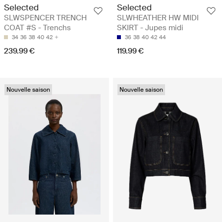
Selected
Selected
SLWSPENCER TRENCH
SLWHEATHER HW MIDI
COAT #S - Trenchs
SKIRT - Jupes midi
34
36
38
40
42
36
38
40
42
44
239.99 €
119.99 €
Nouvelle saison
Nouvelle saison