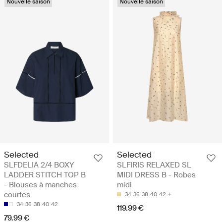
Nouvelle saison
Nouvelle saison
Selected
Selected
SLFDELIA 2/4 BOXY
SLFIRIS RELAXED SL
LADDER STITCH TOP B
MIDI DRESS B - Robes
- Blouses à manches
midi
courtes
34
36
38
40
42
34
36
38
40
42
119.99 €
79.99 €