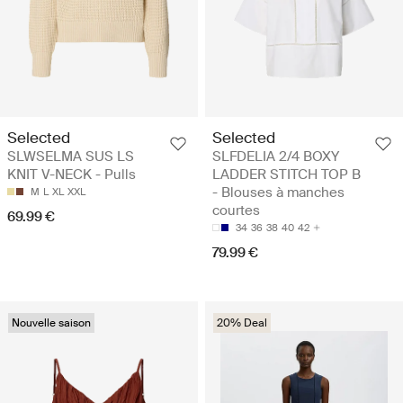
Selected
Selected
SLWSELMA SUS LS
SLFDELIA 2/4 BOXY
KNIT V-NECK - Pulls
LADDER STITCH TOP B
- Blouses à manches
M
L
XL
XXL
courtes
69.99 €
34
36
38
40
42
79.99 €
Nouvelle saison
20% Deal