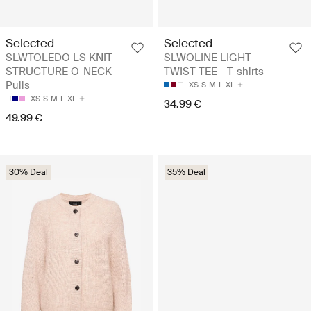
Selected
Selected
SLWTOLEDO LS KNIT
SLWOLINE LIGHT
STRUCTURE O-NECK -
TWIST TEE - T-shirts
Pulls
XS
S
M
L
XL
XS
S
M
L
XL
34.99 €
49.99 €
30% Deal
35% Deal