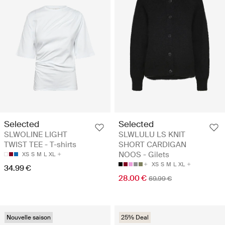
Selected
Selected
SLWOLINE LIGHT
SLWLULU LS KNIT
TWIST TEE - T-shirts
SHORT CARDIGAN
NOOS - Gilets
XS
S
M
L
XL
XS
S
M
L
XL
34.99 €
28.00 €
69.99 €
Nouvelle saison
25% Deal