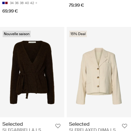
34
36
38
40
42
79.99 €
69.99 €
Nouvelle saison
15% Deal
Selected
Selected
SLFGABRIELLA LS
SLFRELAXED DIMA LS