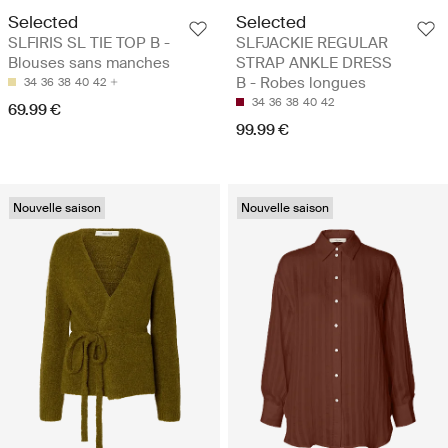
Selected
Selected
SLFIRIS SL TIE TOP B -
SLFJACKIE REGULAR
Blouses sans manches
STRAP ANKLE DRESS
B - Robes longues
34
36
38
40
42
34
36
38
40
42
69.99 €
99.99 €
Nouvelle saison
Nouvelle saison