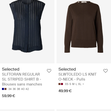
Selected
Selected
SLFTORAN REGULAR
SLWTOLEDO LS KNIT
SL STRIPED SHIRT B -
O-NECK - Pulls
Blouses sans manches
XS
S
M
L
XL
34
36
38
40
42
49.99 €
59.99 €