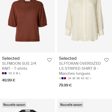
Selected
Selected
SLFMOON SUS 2/4
SLFTORAN OVERSIZED
KNIT - T-shirts
LS STRIPED SHIRT B -
Manches longues
XS
S
M
L
34
36
38
40
42
49.99 €
79.99 €
Nouvelle saison
Nouvelle saison