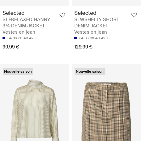
Selected
Selected
SLFRELAXED HANNY
SLWSHELLY SHORT
3/4 DENIM JACKET -
DENIM JACKET -
Vestes en jean
Vestes en jean
34
36
38
40
42
34
36
38
40
42
99.99 €
129.99 €
Nouvelle saison
Nouvelle saison