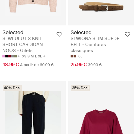
Selected
Selected
SLWLULU LS KNIT
SLWIONA SLIM SUEDE
SHORT CARDIGAN
BELT - Ceintures
NOOS - Gilets
classiques
XS
S
M
L
XL
85
48.99 €
25.99 €
A partir de 69.99 €
39.99 €
40% Deal
35% Deal