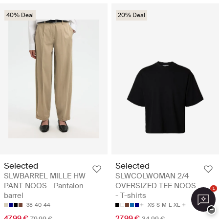
40% Deal
20% Deal
Selected
Selected
SLWBARREL MILLE HW
SLWCOLWOMAN 2/4
PANT NOOS - Pantalon
OVERSIZED TEE NOOS
1
barrel
- T-shirts
38
40
44
XS
S
M
L
XL
−
47.99 €
27.99 €
79.99 €
34.99 €