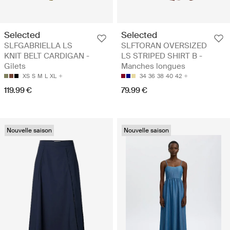
Selected
Selected
SLFGABRIELLA LS
SLFTORAN OVERSIZED
KNIT BELT CARDIGAN -
LS STRIPED SHIRT B -
Gilets
Manches longues
XS
S
M
L
XL
34
36
38
40
42
119.99 €
79.99 €
Nouvelle saison
Nouvelle saison