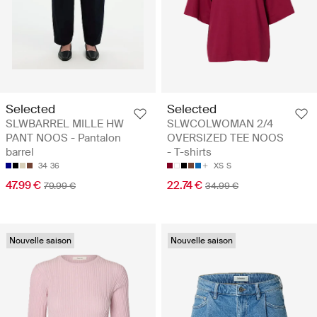
Selected
Selected
SLWBARREL MILLE HW
SLWCOLWOMAN 2/4
PANT NOOS - Pantalon
OVERSIZED TEE NOOS
barrel
- T-shirts
34
36
XS
S
47.99 €
22.74 €
79.99 €
34.99 €
Nouvelle saison
Nouvelle saison