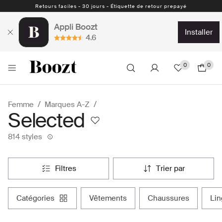
Retours faciles - 30 jours - Étiquette de retour prepayé
Appli Boozt
installer
4.6
0
0
Femme
Marques A-Z
Selected
814 styles
filtres
trier par
catégories
vêtements
chaussures
li