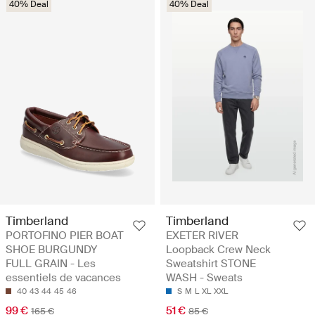
40% Deal
40% Deal
Timberland
Timberland
PORTOFINO PIER BOAT
EXETER RIVER
SHOE BURGUNDY
Loopback Crew Neck
FULL GRAIN - Les
Sweatshirt STONE
essentiels de vacances
WASH - Sweats
40
43
44
45
46
S
M
L
XL
XXL
99 €
51 €
165 €
85 €