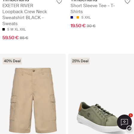
EXETER RIVER
Short Sleeve Tee - T-
Loopback Crew Neck
Shirts
Sweatshirt BLACK -
S
XXL
Sweats
19.50 €
30 €
S
M
XL
XXL
59.50 €
85 €
40% Deal
25% Deal
1
−