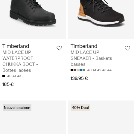
Timberland
Timberland
MID LACE UP
MID LACE UP
WATERPROOF
SNEAKER - Baskets
CHUKKA BOOT -
basses
Bottes lacées
40
41
42
43
44
40
41
43
139.95 €
185 €
Nouvelle saison
40% Deal