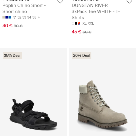
Poplin Chino Short -
DUNSTAN RIVER
Short chino
3xPack Tee WHITE - T-
Shirts
31
32
33
34
35
XL
XXL
40 €
80 €
45 €
60 €
35% Deal
20% Deal