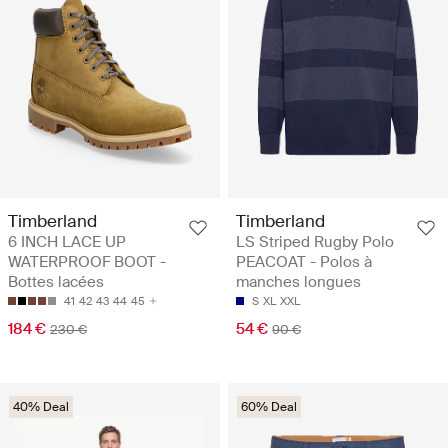
Timberland
Timberland
6 INCH LACE UP
LS Striped Rugby Polo
WATERPROOF BOOT -
PEACOAT - Polos à
Bottes lacées
manches longues
41
42
43
44
45
S
XL
XXL
184 €
54 €
230 €
90 €
40% Deal
60% Deal