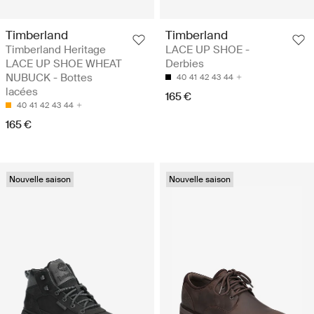
Timberland
Timberland
Timberland Heritage
LACE UP SHOE -
LACE UP SHOE WHEAT
Derbies
NUBUCK - Bottes
40
41
42
43
44
lacées
165 €
40
41
42
43
44
165 €
Nouvelle saison
Nouvelle saison