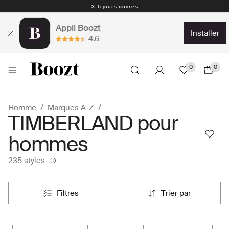
Retours faciles - 30 jours - Étiquette de retour prepayé
Appli Boozt
installer
4.6
0
0
Homme
Marques A-Z
TIMBERLAND pour
hommes
235 styles
filtres
trier par