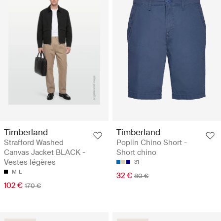
Timberland
Timberland
Strafford Washed
Poplin Chino Short -
Canvas Jacket BLACK -
Short chino
Vestes légères
31
M
L
32 €
80 €
102 €
170 €