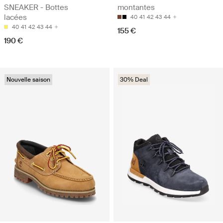
SNEAKER - Bottes
montantes
lacées
40
41
42
43
44
40
41
42
43
44
155 €
190 €
Nouvelle saison
30% Deal