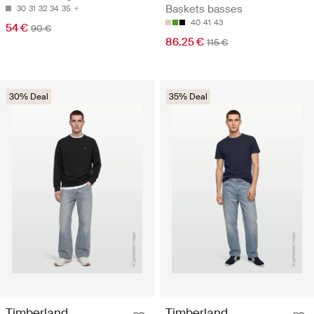
Baskets basses
30
31
32
34
35
40
41
43
54 €
90 €
86.25 €
115 €
30% Deal
35% Deal
Timberland
Timberland