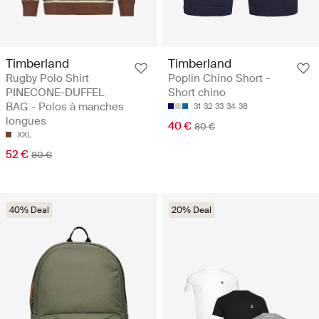
Timberland
Timberland
Rugby Polo Shirt
Poplin Chino Short -
PINECONE-DUFFEL
Short chino
BAG - Polos à manches
31
32
33
34
38
longues
40 €
80 €
XXL
52 €
80 €
40% Deal
20% Deal