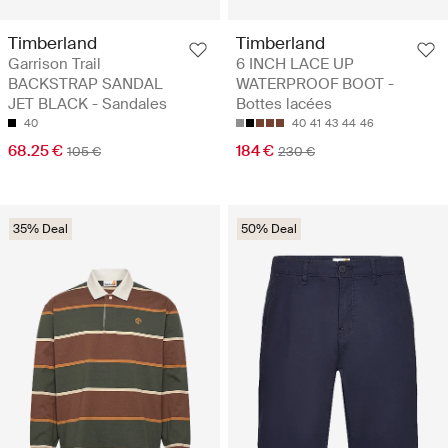
Timberland
Timberland
Garrison Trail
6 INCH LACE UP
BACKSTRAP SANDAL
WATERPROOF BOOT -
JET BLACK - Sandales
Bottes lacées
40
40
41
43
44
46
68.25 €
184 €
105 €
230 €
35% Deal
50% Deal