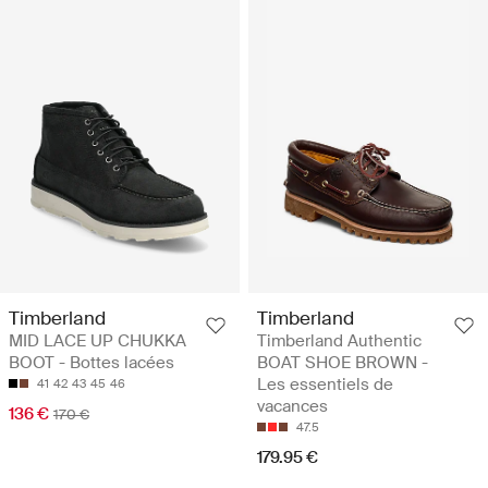
Timberland
Timberland
MID LACE UP CHUKKA
Timberland Authentic
BOOT - Bottes lacées
BOAT SHOE BROWN -
Les essentiels de
41
42
43
45
46
vacances
136 €
170 €
47.5
179.95 €