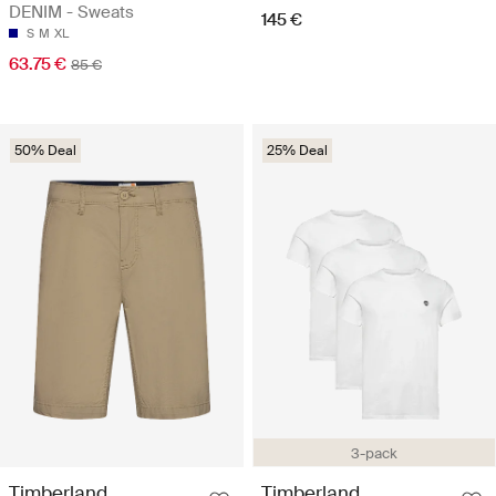
DENIM - Sweats
145 €
S
M
XL
63.75 €
85 €
50% Deal
25% Deal
3-pack
Timberland
Timberland