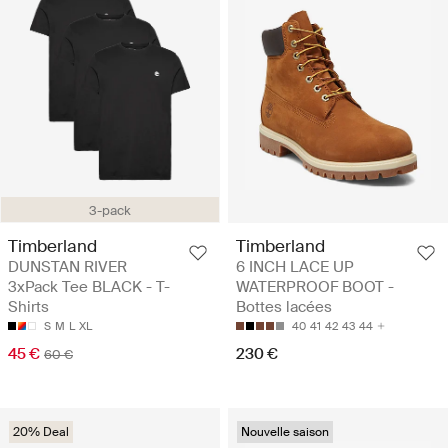
3-pack
Timberland
Timberland
DUNSTAN RIVER
6 INCH LACE UP
3xPack Tee BLACK - T-
WATERPROOF BOOT -
Shirts
Bottes lacées
S
M
L
XL
40
41
42
43
44
45 €
230 €
60 €
20% Deal
Nouvelle saison