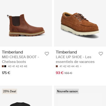
Timberland
Timberland
MID CHELSEA BOOT -
LACE UP SHOE - Les
Chelsea boots
essentiels de vacances
40
41
42
43
46
41
42
43
44
45
175 €
93 €
155 €
25% Deal
Nouvelle saison