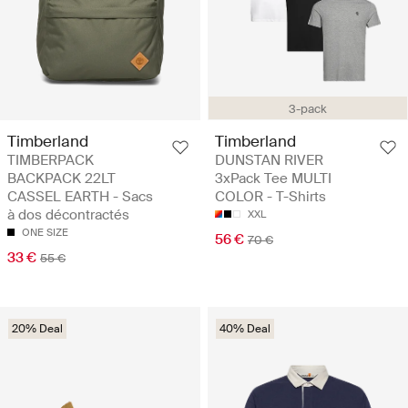
3-pack
Timberland
Timberland
TIMBERPACK
DUNSTAN RIVER
BACKPACK 22LT
3xPack Tee MULTI
CASSEL EARTH - Sacs
COLOR - T-Shirts
à dos décontractés
XXL
ONE SIZE
56 €
70 €
33 €
55 €
20% Deal
40% Deal