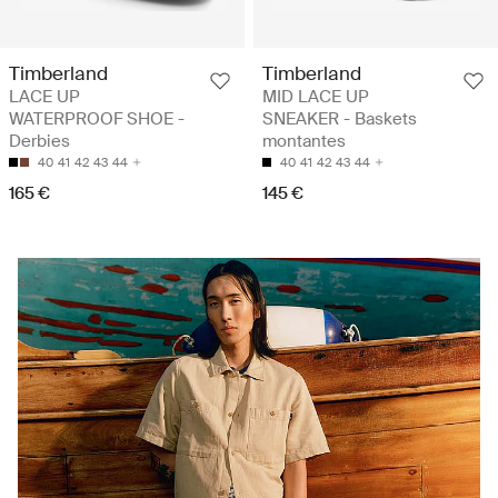
Timberland
Timberland
LACE UP
MID LACE UP
WATERPROOF SHOE -
SNEAKER - Baskets
Derbies
montantes
40
41
42
43
44
40
41
42
43
44
165 €
145 €