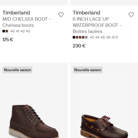
Timberland
Timberland
MID CHELSEA BOOT -
6 INCH LACE UP
Chelsea boots
WATERPROOF BOOT -
Bottes lacées
40
41
42
43
42
44
45
46
47.5
175 €
230 €
Nouvelle saison
Nouvelle saison