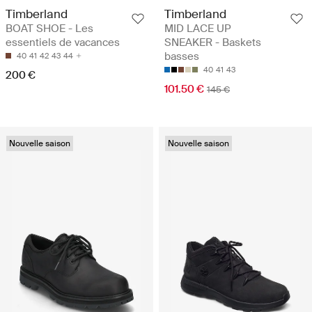
Timberland
Timberland
BOAT SHOE - Les
MID LACE UP
essentiels de vacances
SNEAKER - Baskets
basses
40
41
42
43
44
40
41
43
200 €
101.50 €
145 €
Nouvelle saison
Nouvelle saison