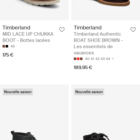
Timberland
Timberland
MID LACE UP CHUKKA
Timberland Authentic
BOOT - Bottes lacées
BOAT SHOE BROWN -
Les essentiels de
45
vacances
175 €
40
41
42
43
44
189.95 €
Nouvelle saison
Nouvelle saison