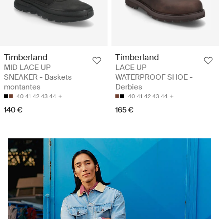
Timberland
Timberland
MID LACE UP
LACE UP
SNEAKER - Baskets
WATERPROOF SHOE -
montantes
Derbies
40
41
42
43
44
40
41
42
43
44
140 €
165 €