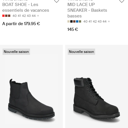
BOAT SHOE - Les
MID LACE UP
essentiels de vacances
SNEAKER - Baskets
basses
40
41
42
43
44
40
41
42
43
44
A partir de 179.95 €
145 €
Nouvelle saison
Nouvelle saison