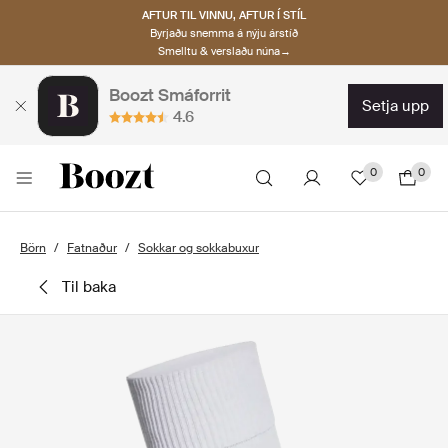
AFTUR TIL VINNU, AFTUR Í STÍL
Byrjaðu snemma á nýju árstíð
Smelltu & verslaðu núna→
Boozt Smáforrit
setja upp
4.6
0
0
Börn
Fatnaður
Sokkar og sokkabuxur
til baka