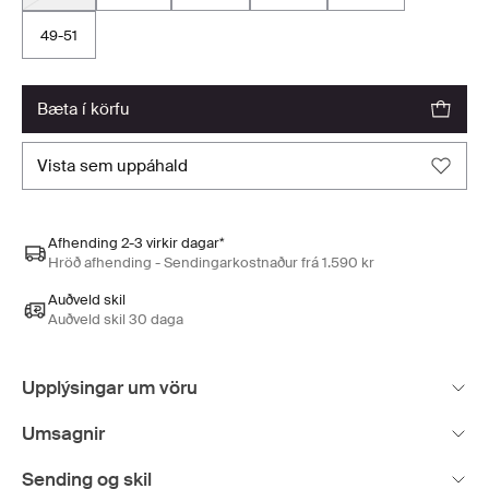
49-51
bæta í körfu
vista sem uppáhald
Afhending 2-3 virkir dagar*
Hröð afhending - Sendingarkostnaður frá 1.590 kr
Auðveld skil
Auðveld skil 30 daga
Upplýsingar um vöru
Umsagnir
Sending og skil