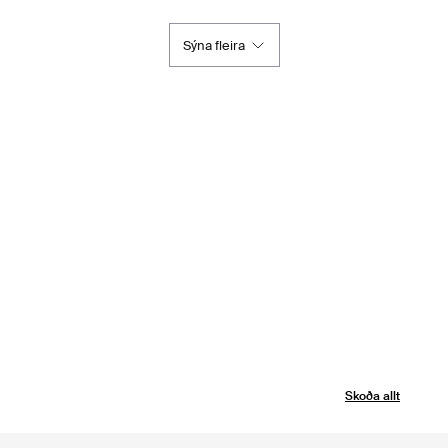
Sýna fleira
Skoða allt