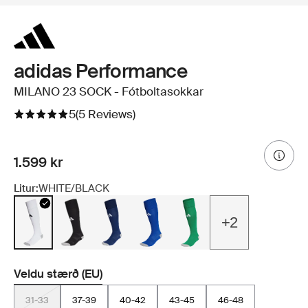
adidas Performance
MILANO 23 SOCK - Fótboltasokkar
5
(5 Reviews)
1.599 kr
Litur:
WHITE/BLACK
+2
Veldu stærð (EU)
31-33
37-39
40-42
43-45
46-48