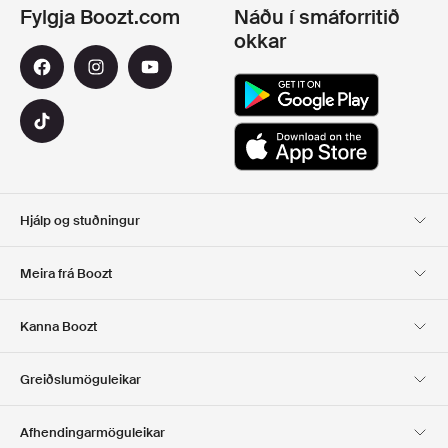
Fylgja Boozt.com
Náðu í smáforritið
okkar
Hjálp og stuðningur
Viðskiptavinaþjónusta
Afhending
Meira frá Boozt
SKIL
GREIÐSLA
Um Okkur
Opinber tilboðsmiðasíða
Kanna Boozt
Gjafakort
Forritin okkar
Starfsferill
UPPLÝSINGAR UM
Club Boozt
Greiðslumöguleikar
FYRIRTÆKIÐ
Fjárfestatengsl
Ábyrgð
Afhendingarmöguleikar