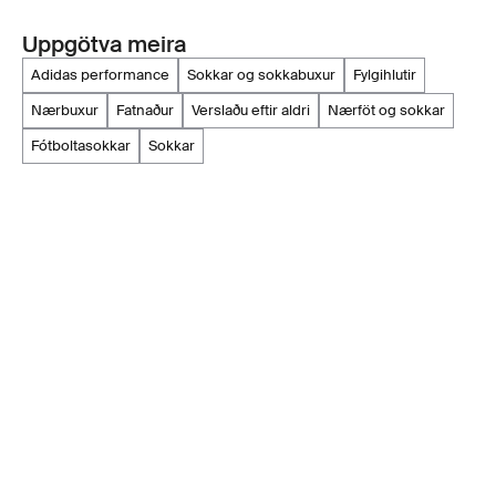
Uppgötva meira
adidas performance
sokkar og sokkabuxur
fylgihlutir
nærbuxur
fatnaður
verslaðu eftir aldri
nærföt og sokkar
fótboltasokkar
sokkar