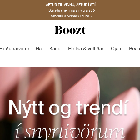
AFTUR TIL VINNU, AFTUR Í STÍL
Byrjaðu snemma á nýju árstíð
Smelltu & verslaðu núna→
Förðunarvörur
Hár
Karlar
Heilsa & vellíðan
Gjafir
Beau