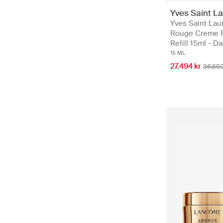
Yves Saint L
Yves Saint Lau
Rouge Creme 
Refill 15ml - 
15 ML
27.494 kr
36.659