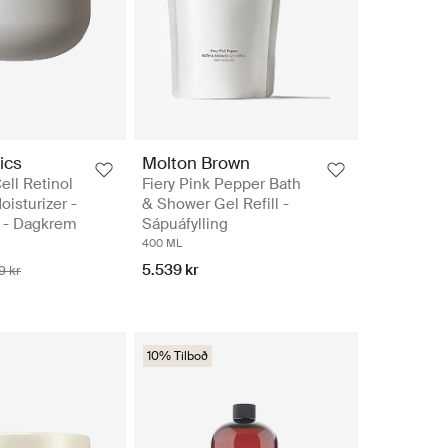
ics
Molton Brown
ell Retinol
Fiery Pink Pepper Bath
oisturizer -
& Shower Gel Refill -
 - Dagkrem
Sápuáfylling
400 ML
5.539 kr
9 kr
10% Tilboð