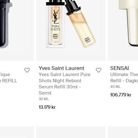
Yves Saint Laurent
SENSAI
fique
Yves Saint Laurent Pure
Ultimate Th
m REFILL
Shots Night Reboot
Refill - Dag
Serum Refill 30ml -
40 ML
Sermi
106.779 kr
30 ML
13.179 kr