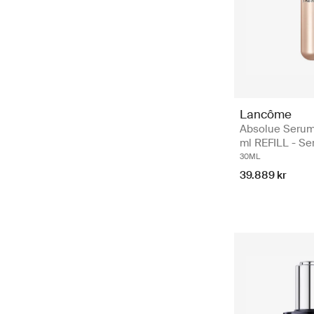
Lancôme
Absolue Serum
ml REFILL - Se
30ML
39.889 kr