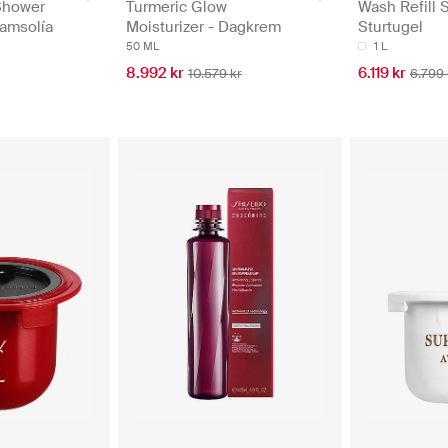
Shower
Turmeric Glow
Wash Refill 
kamsolía
Moisturizer - Dagkrem
Sturtugel
50 ML
1 L
8.992 kr
6.119 kr
10.579 kr
6.799 