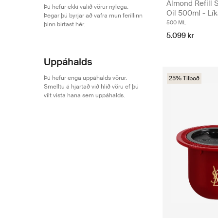
Almond Refill 
Þú hefur ekki valið vörur nýlega.
Oil 500ml - Lí
Þegar þú byrjar að vafra mun ferillinn
500 ML
þinn birtast hér.
5.099 kr
Uppáhalds
Þú hefur enga uppáhalds vörur.
25% Tilboð
Smelltu á hjartað við hlið vöru ef þú
vilt vista hana sem uppáhalds.