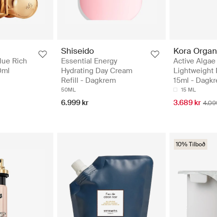
Shiseido
Kora Organ
ue Rich
Essential Energy
Active Algae
0ml
Hydrating Day Cream
Lightweight 
Refill - Dagkrem
15ml - Dagk
50ML
15 ML
6.999 kr
3.689 kr
4.09
10% Tilboð