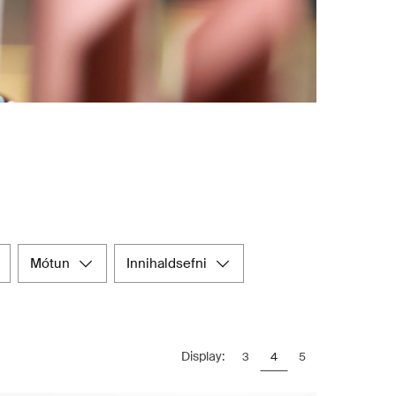
mótun
innihaldsefni
Display:
3
4
5