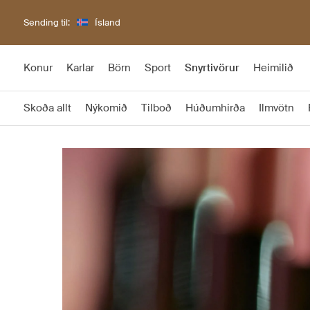
Sending til:
Ísland
Konur
Karlar
Börn
Sport
Snyrtivörur
Heimilið
Skoða allt
Nýkomið
Tilboð
Húðumhirða
Ilmvötn