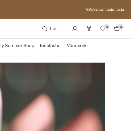
Viðskiptavinaþjónusta
0
0
Leit
ty Summer Shop
Innblástur
Vörumerki