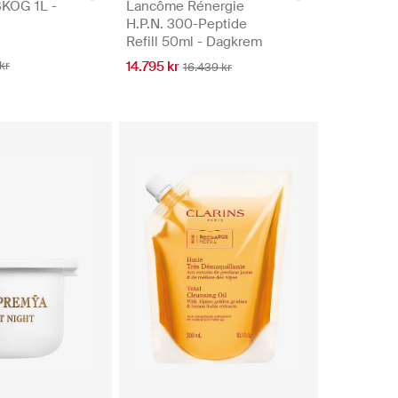
SKOG 1L -
Lancôme Rénergie
H.P.N. 300-Peptide
Refill 50ml - Dagkrem
kr
14.795 kr
16.439 kr