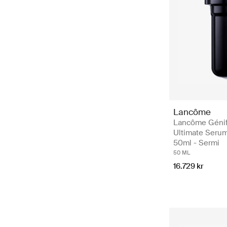
Lancôme
Lancôme Géni
Ultimate Seru
50ml - Sermi
50 ML
16.729 kr