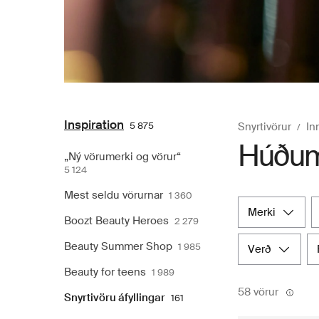
Inspiration
5 875
Snyrtivörur
In
Húðum
„Ný vörumerki og vörur“
5 124
Mest seldu vörurnar
1 360
merki
Boozt Beauty Heroes
2 279
Beauty Summer Shop
1 985
verð
Beauty for teens
1 989
58 vörur
Snyrtivöru áfyllingar
161