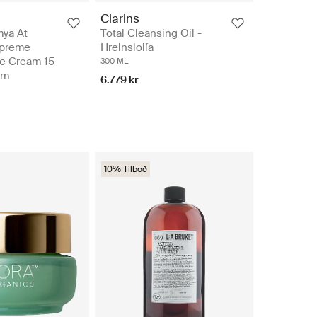
Clarins
mÿa At
Total Cleansing Oil -
upreme
Hreinsiolía
ye Cream 15
300 ML
em
6.779 kr
10% Tilboð