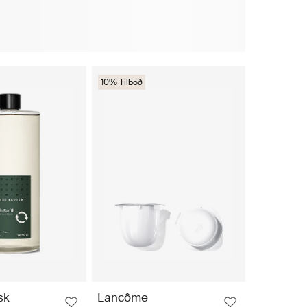
10% Tilboð
sk
Lancôme