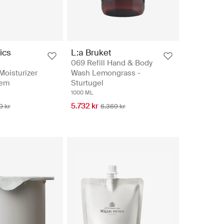
ics
L:a Bruket
069 Refill Hand & Body
Moisturizer
Wash Lemongrass -
rem
Sturtugel
1000 ML
5.732 kr
9 kr
6.369 kr