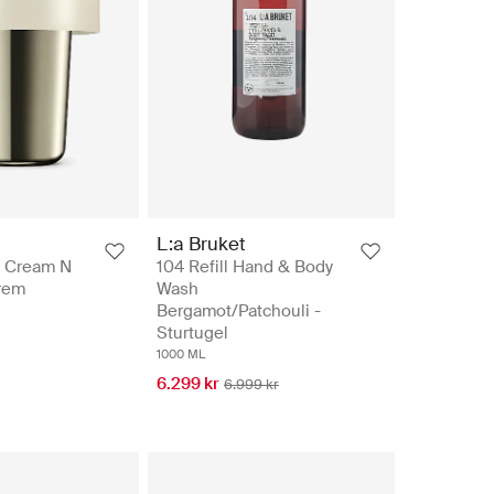
L:a Bruket
e Cream N
104 Refill Hand & Body
krem
Wash
Bergamot/Patchouli -
Sturtugel
1000 ML
6.299 kr
6.999 kr