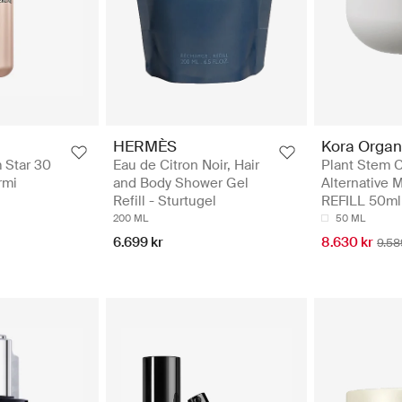
HERMÈS
Kora Organ
 Star 30
Eau de Citron Noir, Hair
Plant Stem C
rmi
and Body Shower Gel
Alternative M
Refill - Sturtugel
REFILL 50ml
200 ML
50 ML
6.699 kr
8.630 kr
9.58