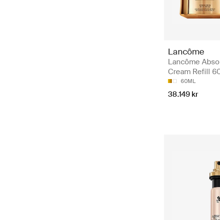
Lancôme
Lancôme Absol
Cream Refill 6
60ML
38.149 kr