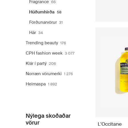
Fragrance
66
Húðumhirða
58
Förðunarvörur
31
Hár
34
Trending beauty
176
CPH fashion week
3 077
Klár í partý
206
Norræn vörumerki
1 276
Heimaspa
1 892
Nýlega skoðaðar
vörur
L'Occitane