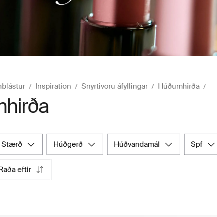
nblástur
Inspiration
Snyrtivöru áfyllingar
Húðumhirða
hirða
stærð
húðgerð
húðvandamál
spf
raða eftir