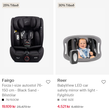
25% Tilboð
30% Tilboð
Fairgo
Reer
Forza i-size autostol 76-
BabyView LED car
150 cm - Black Sand -
safety mirror with light -
Bílstólar
Fylgihlutir
76/150CM
ONE SIZE
19.109 kr
4.521 kr
25.479 kr
6.459 kr