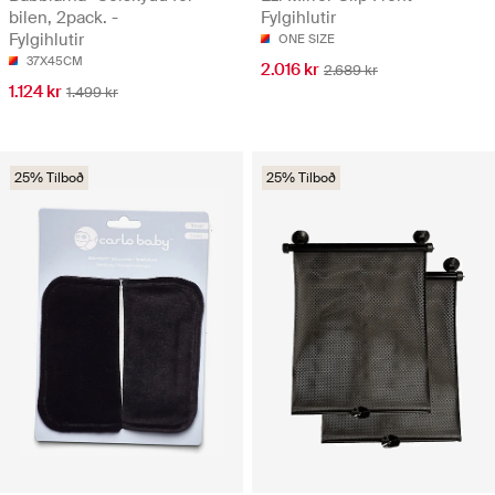
bilen, 2pack. -
Fylgihlutir
Fylgihlutir
ONE SIZE
37X45CM
2.016 kr
2.689 kr
1.124 kr
1.499 kr
25% Tilboð
25% Tilboð