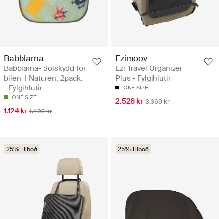
Babblarna
Ezimoov
Babblarna- Solskydd för
Ezi Travel Organizer
bilen, I Naturen, 2pack.
Plus - Fylgihlutir
- Fylgihlutir
ONE SIZE
ONE SIZE
2.526 kr
3.369 kr
1.124 kr
1.499 kr
25% Tilboð
25% Tilboð