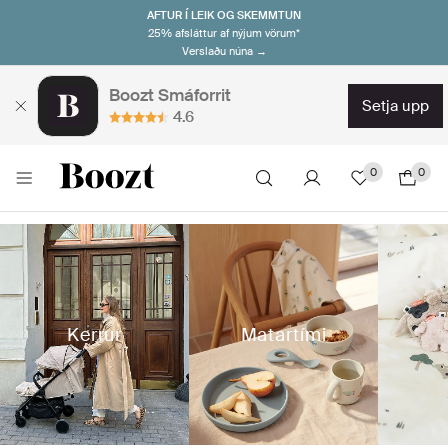
AFTUR Í LEIK OG SKEMMTUN
25% afsláttur af nýjum vörum*
Verslaðu núna →
Boozt Smáforrit
setja upp
4.6
0
0
Kerrur
Matartími