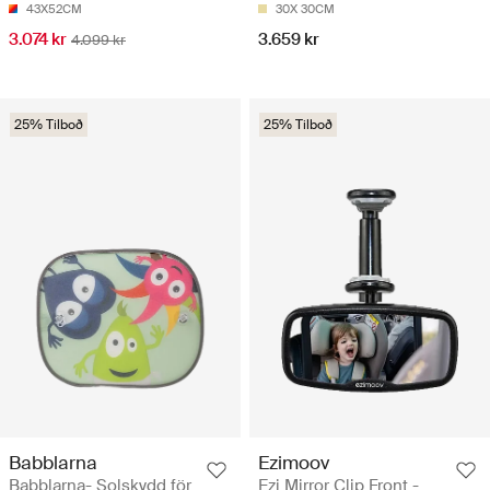
43X52CM
30X 30CM
3.074 kr
3.659 kr
4.099 kr
25% Tilboð
25% Tilboð
Babblarna
Ezimoov
Babblarna- Solskydd för
Ezi Mirror Clip Front -