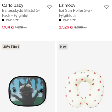
Carlo Baby
Ezimoov
Bältesskydd Bilstol 2-
Ezi Sun Roller 2-p -
Pack - Fylgihlutir
Fylgihlutir
ONE SIZE
ONE SIZE
1.184 kr
2.526 kr
1.579 kr
3.369 kr
30% Tilboð
New