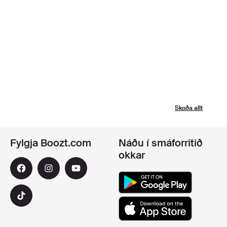
Skoða allt
Fylgja Boozt.com
Náðu í smáforritið
okkar