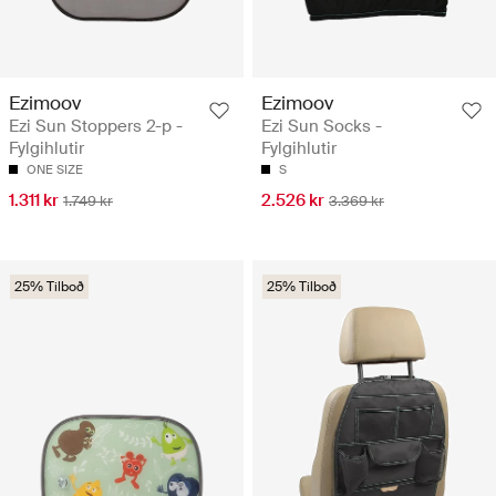
Ezimoov
Ezimoov
Ezi Sun Stoppers 2-p -
Ezi Sun Socks -
Fylgihlutir
Fylgihlutir
ONE SIZE
S
1.311 kr
2.526 kr
1.749 kr
3.369 kr
25% Tilboð
25% Tilboð