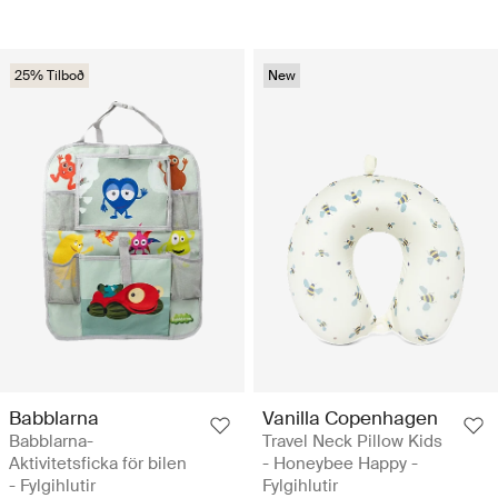
25% Tilboð
New
Babblarna
Vanilla Copenhagen
Babblarna-
Travel Neck Pillow Kids
Aktivitetsficka för bilen
- Honeybee Happy -
- Fylgihlutir
Fylgihlutir