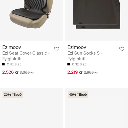
Ezimoov
Ezimoov
Ezi Seat Cover Classic -
Ezi Sun Socks S -
Fylgihlutir
Fylgihlutir
ONE SIZE
ONE SIZE
2.526 kr
2.219 kr
3.369 kr
2.959 kr
25% Tilboð
45% Tilboð