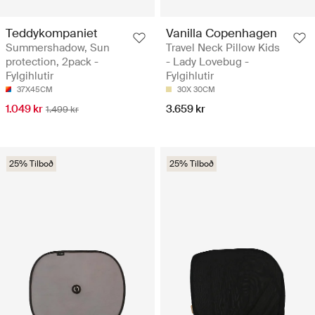
Teddykompaniet
Vanilla Copenhagen
Summershadow, Sun
Travel Neck Pillow Kids
protection, 2pack -
- Lady Lovebug -
Fylgihlutir
Fylgihlutir
37X45CM
30X 30CM
1.049 kr
3.659 kr
1.499 kr
25% Tilboð
25% Tilboð