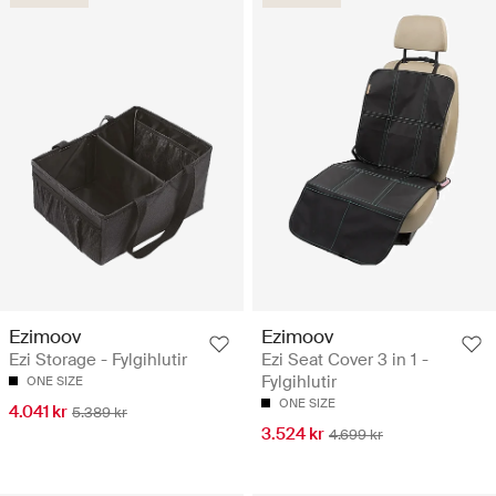
Ezimoov
Ezimoov
Ezi Storage - Fylgihlutir
Ezi Seat Cover 3 in 1 -
Fylgihlutir
ONE SIZE
ONE SIZE
4.041 kr
5.389 kr
3.524 kr
4.699 kr