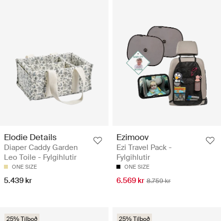
Elodie Details
Ezimoov
Diaper Caddy Garden
Ezi Travel Pack -
Leo Toile - Fylgihlutir
Fylgihlutir
ONE SIZE
ONE SIZE
5.439 kr
6.569 kr
8.759 kr
25% Tilboð
25% Tilboð