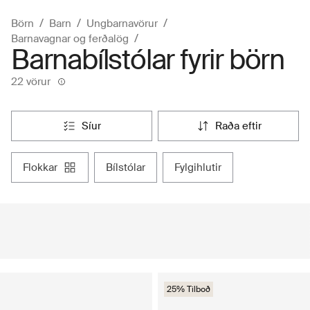
Börn
Barn
Ungbarnavörur
Barnavagnar og ferðalög
Barnabílstólar fyrir börn
22 vörur
síur
raða eftir
flokkar
bílstólar
fylgihlutir
25% Tilboð