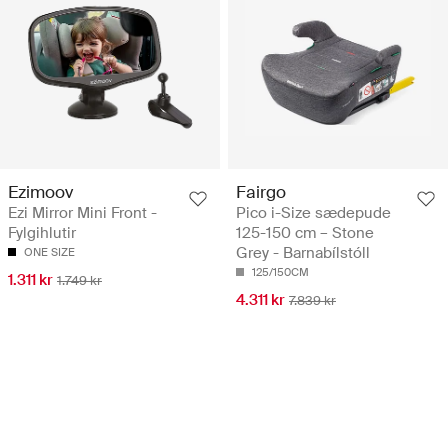
Ezimoov
Fairgo
Ezi Mirror Mini Front -
Pico i-Size sædepude
Fylgihlutir
125-150 cm – Stone
Grey - Barnabílstóll
ONE SIZE
125/150CM
1.311 kr
1.749 kr
4.311 kr
7.839 kr