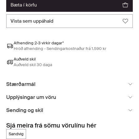
bæta í körfu
vista sem uppáhald
Afhending 2-3 virkir dagar*
Hröð afhending - Sendingarkostnaður frá 1.590 kr
Auðveld skil
Auðveld skil 30 daga
Stærðarmál
Upplýsingar um vöru
Sending og skil
Sjá meira frá sömu vörulínu hér
sandvig