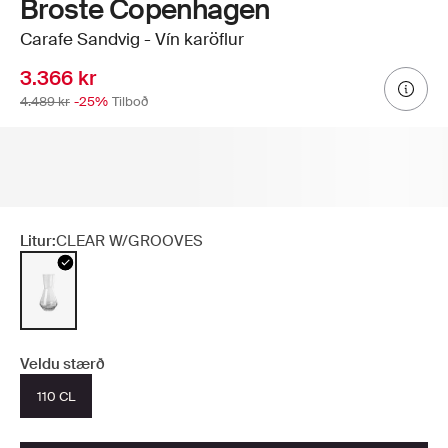
Broste Copenhagen
Carafe Sandvig - Vín karöflur
3.366 kr
4.489 kr
-25%
Tilboð
Litur:
CLEAR W/GROOVES
Veldu stærð
110 CL