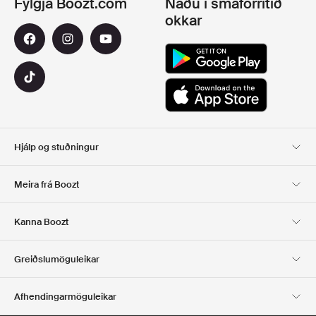
Fylgja Boozt.com
Náðu í smáforritið
okkar
Hjálp og stuðningur
Viðskiptavinaþjónusta
Afhending
Meira frá Boozt
SKIL
GREIÐSLA
Um Okkur
Opinber tilboðsmiðasíða
Kanna Boozt
Gjafakort
Forritin okkar
Starfsferill
UPPLÝSINGAR UM
Club Boozt
Greiðslumöguleikar
FYRIRTÆKIÐ
Fjárfestatengsl
Ábyrgð
Afhendingarmöguleikar
Fjölmiðlar og verðlaun
Boozt Outlet