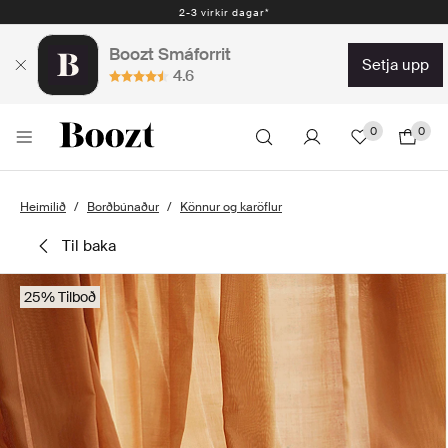
2-3 virkir dagar*
Boozt Smáforrit
setja upp
4.6
0
0
Heimilið
Borðbúnaður
Könnur og karöflur
til baka
25% Tilboð