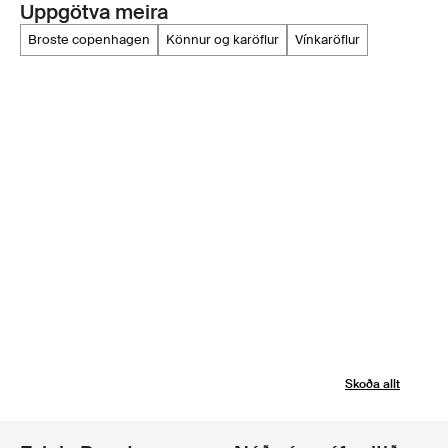
Uppgötva meira
broste copenhagen
könnur og karöflur
vínkaröflur
Skoða allt