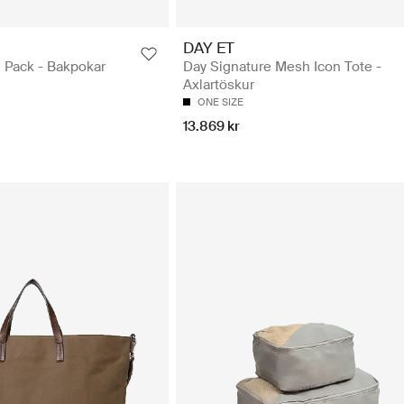
DAY ET
 Pack - Bakpokar
Day Signature Mesh Icon Tote -
Axlartöskur
ONE SIZE
13.869 kr