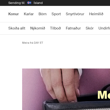
Sending til:
Ísland
Konur
Karlar
Börn
Sport
Snyrtivörur
Heimilið
Skoða allt
Nýkomið
Tilboð
Fatnaður
Skór
Undirf
Meira frá DAY ET