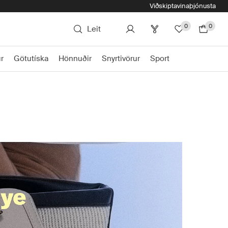
Viðskiptavinaþjónusta
0
0
Leit
r
Götutíska
Hönnuðir
Snyrtivörur
Sport