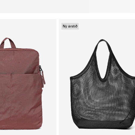
Ný árstíð