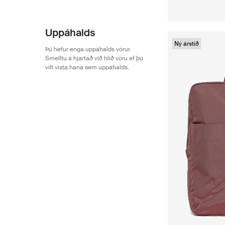
Uppáhalds
Ný árstíð
Þú hefur enga uppáhalds vörur.
Smelltu á hjartað við hlið vöru ef þú
vilt vista hana sem uppáhalds.