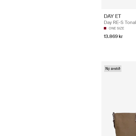
DAY ET
Day RE-S Tonal
ONE SIZE
13.869 kr
Ný árstíð