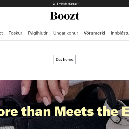
Auðveld skil 30 dagar - 2.300 kr
2-3 virkir dagar*
öt
Töskur
Fylgihlutir
Ungar konur
Vörumerki
Innblástu
day home