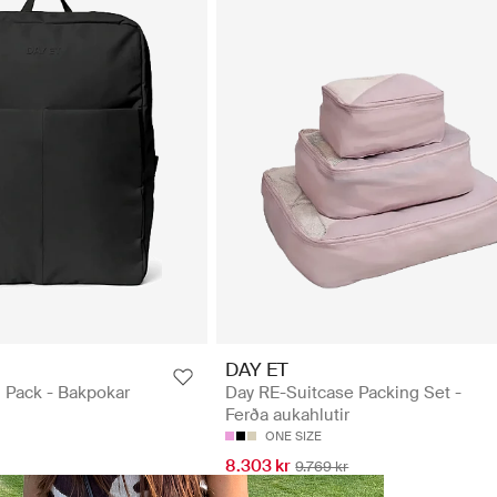
DAY ET
 Pack - Bakpokar
Day RE-Suitcase Packing Set -
Ferða aukahlutir
ONE SIZE
8.303 kr
9.769 kr