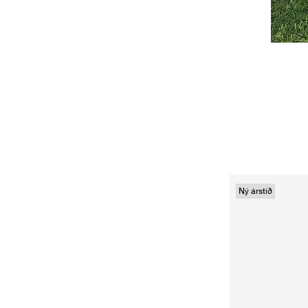
Ný árstíð