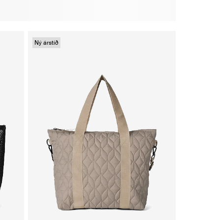
Ný árstíð