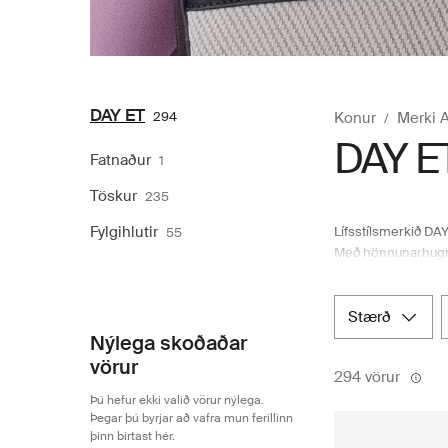
DAY ET
294
Konur
Merki 
DAY E
Fatnaður
1
Töskur
235
Fylgihlutir
Lífsstílsmerkið DAY
55
Með hönnunarhugmyn
nútímastrauma til 
hægt er að kaupa ý
til að gera hversda
stærð
Nýlega skoðaðar
vörur
294 vörur
Þú hefur ekki valið vörur nýlega.
Þegar þú byrjar að vafra mun ferillinn
þinn birtast hér.