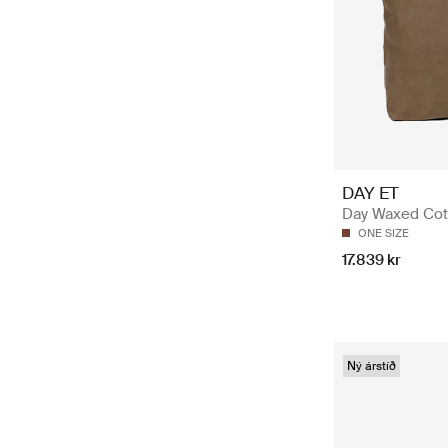
DAY ET
Day Waxed Cot
ONE SIZE
17.839 kr
Ný árstíð