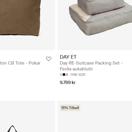
DAY ET
ton CB Tote - Pokar
Day RE-Suitcase Packing Set -
Ferða aukahlutir
ONE SIZE
9.769 kr
15% Tilboð