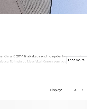
annahöfn árið 2014 til að skapa endingagóðar hversdagsvörur.
lesa meira.
ausa, fjölhæfa og klassíska hönnun sem passar vel við
hanskar og treflar til að halda þér hlýjum, auk þess sem
 býður leiðandi norræna tískuvöruverslun DAY ET kvennalínur
 þægilegu verslunarumhverfi!
Display:
3
4
5