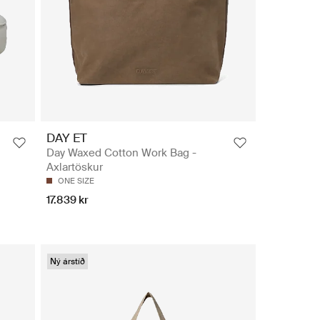
DAY ET
Day Waxed Cotton Work Bag -
Axlartöskur
ONE SIZE
17.839 kr
Ný árstíð