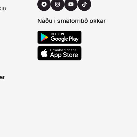
KIÐ
Náðu í smáforritið okkar
ar