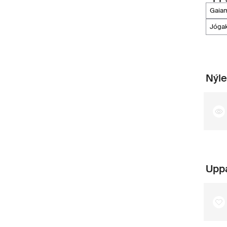
gaia
jóga
Nýle
Upp