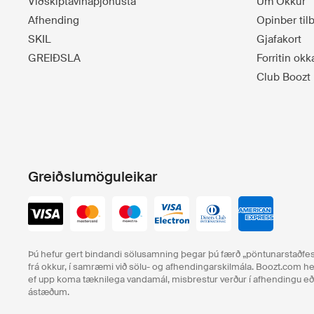
Viðskiptavinaþjónusta
Um Okkur
Afhending
Opinber ti
SKIL
Gjafakort
GREIÐSLA
Forritin okk
Club Boozt
Greiðslumöguleikar
Þú hefur gert bindandi sölusamning þegar þú færð „pöntunarstaðfest
frá okkur, í samræmi við sölu- og afhendingarskilmála. Boozt.com hef
ef upp koma tæknilega vandamál, misbrestur verður í afhendingu 
ástæðum.