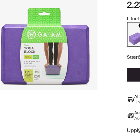
2.2
Litur:
Stærð
Afh
Hr
Auð
Au
Uppl