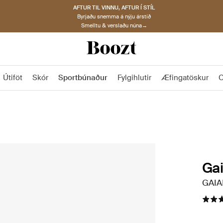
AFTUR TIL VINNU, AFTUR Í STÍL
Byrjaðu snemma á nýju árstíð
Smelltu & verslaðu núna→
Útiföt
Skór
Sportbúnaður
Fylgihlutir
Æfingatöskur
C
Ga
GAIA