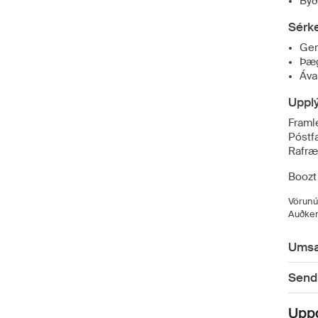
Býð
Sérk
Ger
Þæg
Áva
Uppl
Framl
Póstf
Rafræ
Boozt
Vörunú
Auðken
Umsa
Sendi
Upp