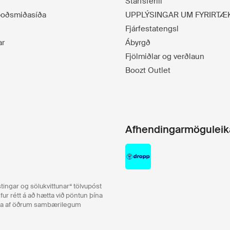
Starfsferill
lboðsmiðasíða
UPPLÝSINGAR UM FYRIRTÆ
Fjárfestatengsl
ar
Ábyrgð
Fjölmiðlar og verðlaun
Boozt Outlet
Afhendingarmöguleik
ingar og sölukvittunar“ tölvupóst
ur rétt á að hætta við pöntun þína
eða af öðrum sambærilegum