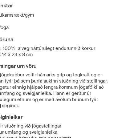
nktar
Líkamsrækt/gym
Yoga
öruna
i: 100% alveg náttúrulegt endurunnið korkur
: 14 x 23 x 8 cm
ýsingar um vöru
jógakubbur veitir hámarks grip og togkraft og er
inn fyrir þá sem þurfa aukinn stuðning við stellingar.
getur einnig hjálpað lengra komnum jógafólki að
umfang og sveigjanleika. Hann er gerður úr
rulegum efnum og er með ávölum brúnum fyrir
 þægindi.
eiginleikar
tir stuðning við jógastellingar
ur umfang og sveigjanleika