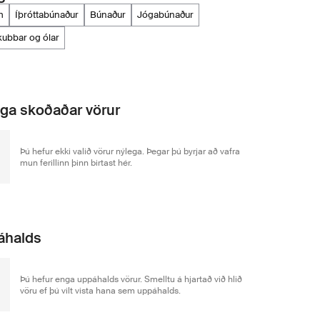
m
íþróttabúnaður
búnaður
jógabúnaður
kubbar og ólar
ga skoðaðar vörur
Þú hefur ekki valið vörur nýlega. Þegar þú byrjar að vafra
mun ferillinn þinn birtast hér.
áhalds
Þú hefur enga uppáhalds vörur. Smelltu á hjartað við hlið
vöru ef þú vilt vista hana sem uppáhalds.