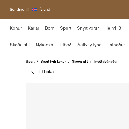
Sending til:
Ísland
Konur
Karlar
Börn
Sport
Snyrtivörur
Heimilið
Skoða allt
Nýkomið
Tilboð
Activity type
Fatnaður
Sport
Sport fyrir konur
Skoða allt
Íþróttabúnaður
til baka