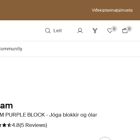
Viðskiptavinaþjónusta
0
0
Leit
ommunity
iam
M PURPLE BLOCK - Jóga blokkir og ólar
4.8
(5 Reviews)