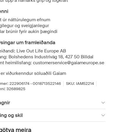
ur upp á hámarks grip og togkraft
enni
t úr náttúrulegum efnum
ilegur og sveigjanlegur
lar brúnir fyrir aukin þægindi
ýsingar um framleiðanda
eiðandi: Live Out Life Europe AB
ang: Bolshedens Industriväg 18, 427 50 Billdal
nt heimilisfang: customerservice@gaiameurope.se
 er viðurkenndur söluaðili Gaiam
mer:
222906174 - 0018713522146
SKU:
IAM52214
ni:
32689825
gnir
ng og skil
götva meira