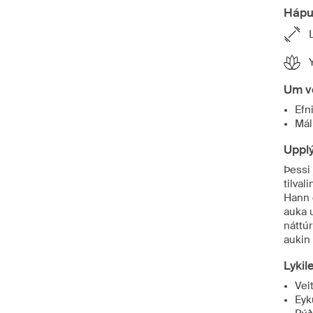
Hápu
Um v
Efn
Mál
Uppl
Þessi 
tilval
Hann 
auka 
náttú
aukin
Lykil
Vei
Eyk