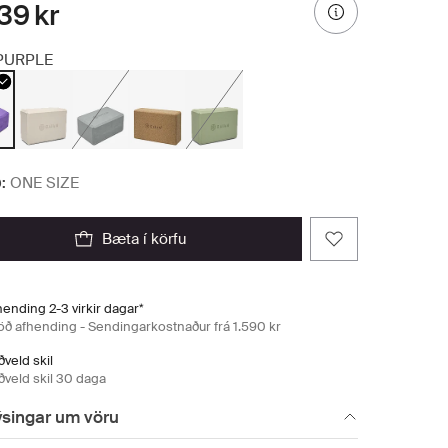
39 kr
PURPLE
:
ONE SIZE
bæta í körfu
ending 2-3 virkir dagar*
öð afhending - Sendingarkostnaður frá 1.590 kr
veld skil
ðveld skil 30 daga
ýsingar um vöru