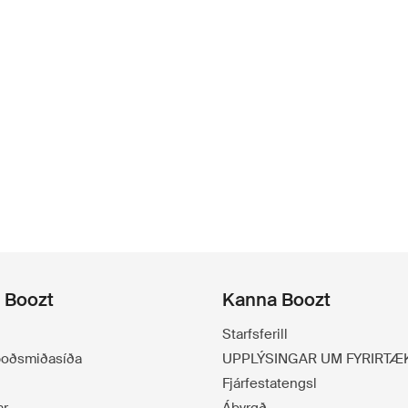
á Boozt
Kanna Boozt
Starfsferill
lboðsmiðasíða
UPPLÝSINGAR UM FYRIRTÆ
Fjárfestatengsl