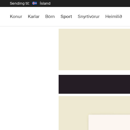
Sending til:
Ísland
Konur
Karlar
Börn
Sport
Snyrtivörur
Heimilið