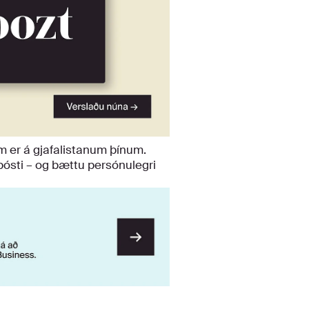
em er á gjafalistanum þínum.
pósti – og bættu persónulegri
rsla.