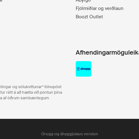
ar
Ábyrgð
Fjölmiðlar og verðlaun
Boozt Outlet
Afhendingarmöguleik
ingar og sölukvittunar“ tölvupóst
ur rétt á að hætta við pöntun þína
eða af öðrum sambærilegum
Örugg og áhyggjulaus verslun