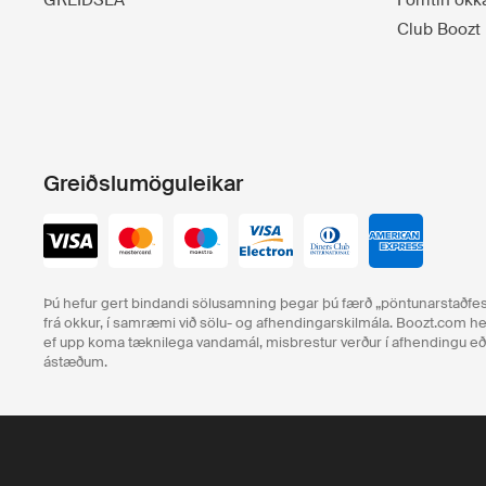
GREIÐSLA
Forritin okk
Club Boozt
Greiðslumöguleikar
Þú hefur gert bindandi sölusamning þegar þú færð „pöntunarstaðfest
frá okkur, í samræmi við sölu- og afhendingarskilmála. Boozt.com hef
ef upp koma tæknilega vandamál, misbrestur verður í afhendingu 
ástæðum.