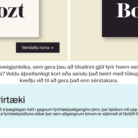
sveigjanleika, sem gera þau að tilvalinni gjöf fyrir hvern s
a? Veldu áþreifanlegt kort eða sendu það beint með tölvu
kveðju við til að gera það enn sérstakara.
u seld í gegnum GoGift verður þér vísað á vefsíðu þeirra til að ve