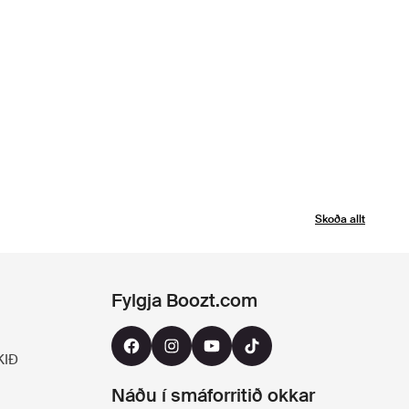
Skoða allt
Fylgja Boozt.com
KIÐ
Náðu í smáforritið okkar