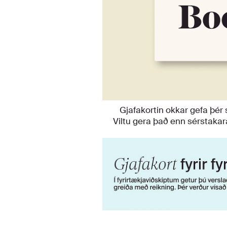
Gjafakortin okkar gefa þér 
Viltu gera það enn sérstakar
*Þar sem Boozt gjafakortin er