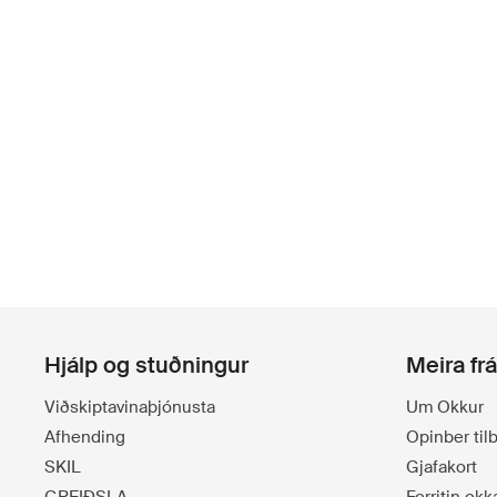
Hjálp og stuðningur
Meira fr
Viðskiptavinaþjónusta
Um Okkur
Afhending
Opinber ti
SKIL
Gjafakort