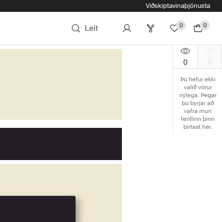
Viðskiptavinaþjónusta
0
0
Leit
0
0
Þú hefur ekki
valið vörur
nýlega. Þegar
þú byrjar að
vafra mun
ferillinn þinn
birtast hér.