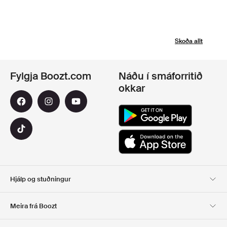
Skoða allt
Fylgja Boozt.com
Náðu í smáforritið
okkar
Hjálp og stuðningur
Viðskiptavinaþjónusta
Afhending
Meira frá Boozt
SKIL
GREIÐSLA
Um Okkur
Opinber tilboðsmiðasíða