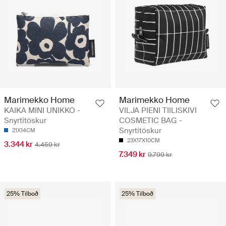
Marimekko Home
Marimekko Home
KAIKA MINI UNIKKO -
VILJA PIENI TIILISKIVI
Snyrtitöskur
COSMETIC BAG -
Snyrtitöskur
21X14CM
23X17X10CM
3.344 kr
4.459 kr
7.349 kr
9.799 kr
25% Tilboð
25% Tilboð