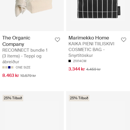
The Organic
Marimekko Home
Company
KAIKA PIENI TIILISKIVI
COSMETIC BAG -
RECONNECT bundle 1
Snyrtitöskur
(3 items) - Teppi og
ábreiður
21X14CM
ONE SIZE
3.344 kr
4.459 kr
8.463 kr
10.579 kr
25% Tilboð
25% Tilboð