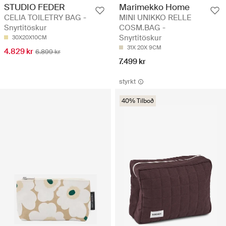
STUDIO FEDER
Marimekko Home
CELIA TOILETRY BAG -
MINI UNIKKO RELLE
Snyrtitöskur
COSM.BAG -
Snyrtitöskur
30X20X10CM
31X 20X 9CM
4.829 kr
6.899 kr
7.499 kr
styrkt
40% Tilboð