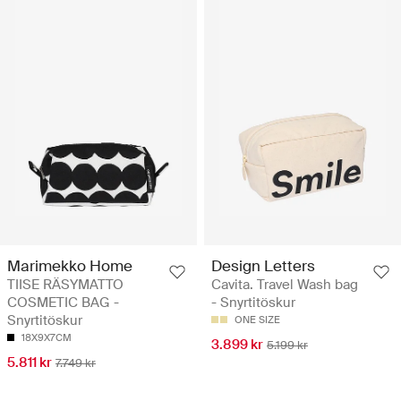
Marimekko Home
Design Letters
TIISE RÄSYMATTO
Cavita. Travel Wash bag
COSMETIC BAG -
- Snyrtitöskur
Snyrtitöskur
ONE SIZE
18X9X7CM
3.899 kr
5.199 kr
5.811 kr
7.749 kr