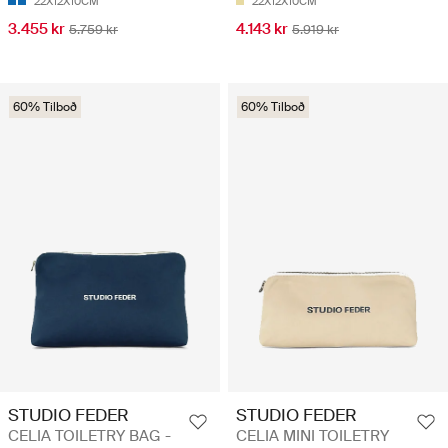
22X12X10CM
22X12X10CM
3.455 kr
4.143 kr
5.759 kr
5.919 kr
60% Tilboð
60% Tilboð
STUDIO FEDER
STUDIO FEDER
CELIA TOILETRY BAG -
CELIA MINI TOILETRY