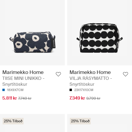
Marimekko Home
Marimekko Home
TIISE MINI UNIKKO -
VILJA RÄSYMATTO -
Snyrtitöskur
Snyrtitöskur
18X9X7CM
23X17X10CM
5.811 kr
7.349 kr
7.749 kr
9.799 kr
25% Tilboð
25% Tilboð