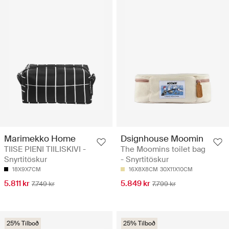
Marimekko Home
Dsignhouse Moomin
TIISE PIENI TIILISKIVI -
The Moomins toilet bag
Snyrtitöskur
- Snyrtitöskur
18X9X7CM
16X8X8CM
30X11X10CM
5.811 kr
5.849 kr
7.749 kr
7.799 kr
25% Tilboð
25% Tilboð