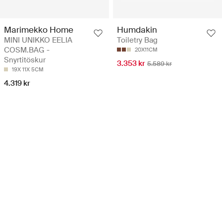
Marimekko Home
Humdakin
MINI UNIKKO EELIA
Toiletry Bag
COSM.BAG -
20X11CM
Snyrtitöskur
3.353 kr
5.589 kr
19X 11X 5CM
4.319 kr