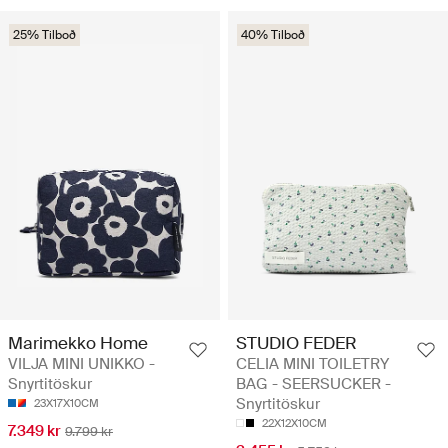
25% Tilboð
40% Tilboð
Marimekko Home
STUDIO FEDER
VILJA MINI UNIKKO -
CELIA MINI TOILETRY
Snyrtitöskur
BAG - SEERSUCKER -
Snyrtitöskur
23X17X10CM
22X12X10CM
7.349 kr
9.799 kr