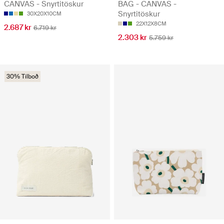
CANVAS - Snyrtitöskur
BAG - CANVAS -
Snyrtitöskur
30X20X10CM
22X12X8CM
2.687 kr
6.719 kr
2.303 kr
5.759 kr
30% Tilboð