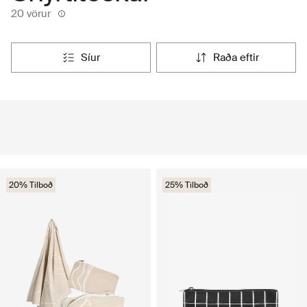
20 vörur
síur
raða eftir
20% Tilboð
25% Tilboð