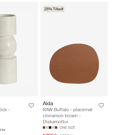
25% Tilboð
e
Aida
tick -
RAW Buffalo - placemat
cinnamon brown -
Diskamottur
ONE SIZE
 kr