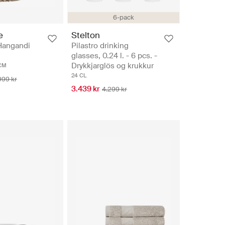
6-pack
e
Stelton
 Hangandi
Pilastro drinking
glasses, 0.24 l. - 6 pcs. -
Drykkjarglös og krukkur
CM
24 CL
999 kr
3.439 kr
4.299 kr