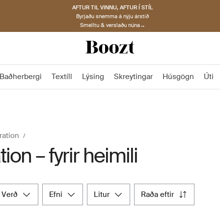
AFTUR TIL VINNU, AFTUR Í STÍL
Byrjaðu snemma á nýju árstíð
Smelltu & verslaðu núna→
Baðherbergi
Textíll
Lýsing
Skreytingar
Húsgögn
Úti
ration
tion – fyrir heimili
verð
efni
litur
raða eftir