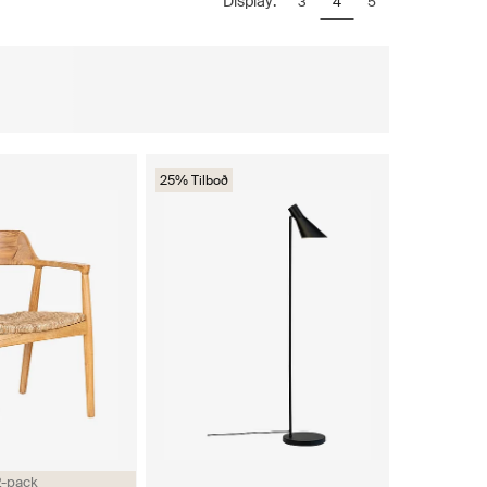
Display:
3
4
5
25% Tilboð
2-pack