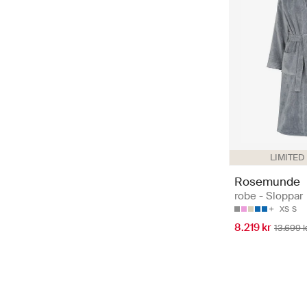
LIMITED
Rosemunde
robe - Sloppar
XS
S
8.219 kr
13.699 k