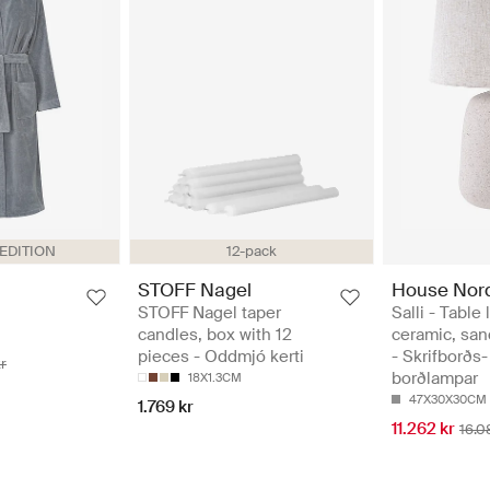
 EDITION
12-pack
STOFF Nagel
House Nord
STOFF Nagel taper
Salli - Table
candles, box with 12
ceramic, san
pieces - Oddmjó kerti
- Skrifborðs-
r
borðlampar
18X1.3CM
47X30X30CM
1.769 kr
11.262 kr
16.0