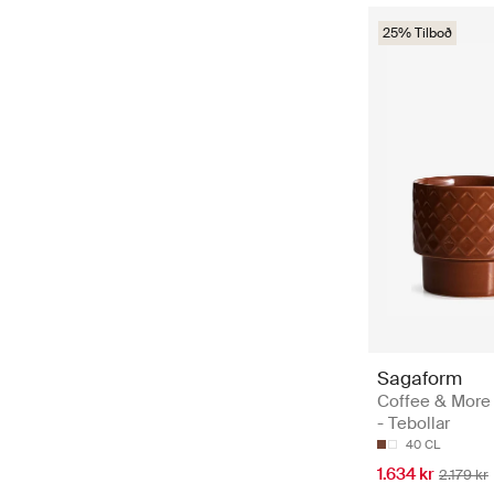
25% Tilboð
Sagaform
Coffee & More 
- Tebollar
40 CL
1.634 kr
2.179 kr