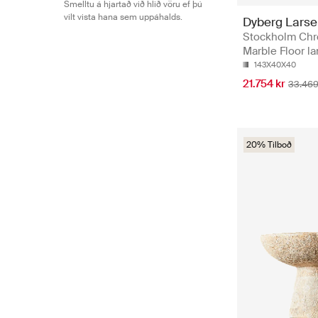
Smelltu á hjartað við hlið vöru ef þú
vilt vista hana sem uppáhalds.
Dyberg Lars
Stockholm Ch
Marble Floor l
143X40X40
21.754 kr
33.469
20% Tilboð