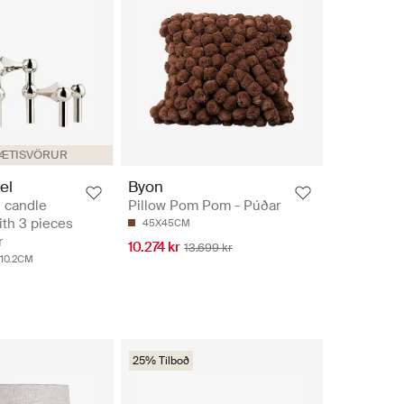
LÆTISVÖRUR
el
Byon
 candle
Pillow Pom Pom - Púðar
ith 3 pieces
45X45CM
r
10.274 kr
13.699 kr
X10.2CM
25% Tilboð