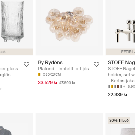
ack
EFTIR
By Rydéns
STOFF Nag
eer glass
Plafond - Innfellt loftljós
STOFF Nagel
rglös
holder, set w
Ø50X27CM
- Kertastjaka
33.529 kr
47.899 kr
6.9
kr
22.339 kr
30% Tilboð