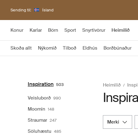
Sending til:
Ísland
Konur
Karlar
Börn
Sport
Snyrtivörur
Heimilið
Skoða allt
Nýkomið
Tilboð
Eldhús
Borðbúnaður
Inspiration
503
Heimilið
Inspi
Inspira
Veisluborð
990
Moomin
148
Straumar
247
merki
Söluhæstu
485