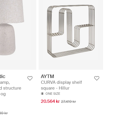
ic
AYTM
 lamp,
CURVA display shelf
d structure
square - Hillur
 og
ONE SIZE
20.564 kr
27.419 kr
89 kr