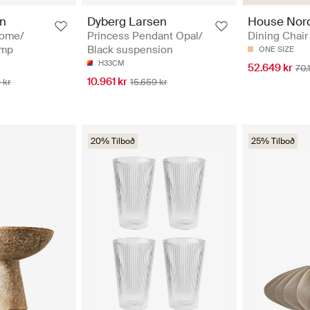
House Nord
en
Dyberg Larsen
Dining Chair 
rome/
Princess Pendant Opal/
amp
Black suspension
ONE SIZE
H33CM
52.649 kr
70.
10.961 kr
 kr
15.659 kr
20% Tilboð
25% Tilboð