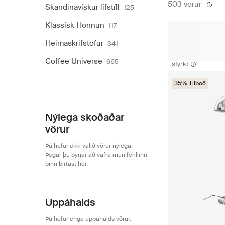
503 vörur
Skandinavískur lífstíll
125
Klassísk Hönnun
117
Heimaskrifstofur
341
Coffee Universe
665
styrkt
35% Tilboð
Nýlega skoðaðar
vörur
Þú hefur ekki valið vörur nýlega.
Þegar þú byrjar að vafra mun ferillinn
þinn birtast hér.
Uppáhalds
Þú hefur enga uppáhalds vörur.