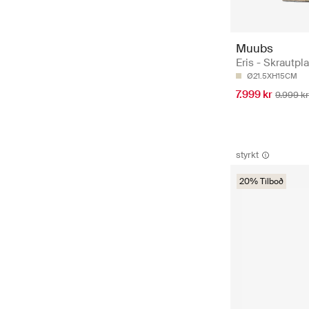
Muubs
Eris - Skrautpla
Ø21.5XH15CM
7.999 kr
9.999 kr
styrkt
20% Tilboð