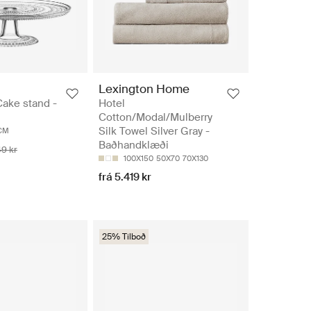
Lexington Home
ake stand -
Hotel
Cotton/Modal/Mulberry
Silk Towel Silver Gray -
 CM
Baðhandklæði
49 kr
100X150
50X70
70X130
frá 5.419 kr
25% Tilboð