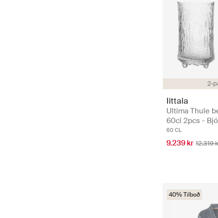
2-p
Iittala
Ultima Thule b
60cl 2pcs - Bjó
60 CL
9.239 kr
12.319 
40% Tilboð