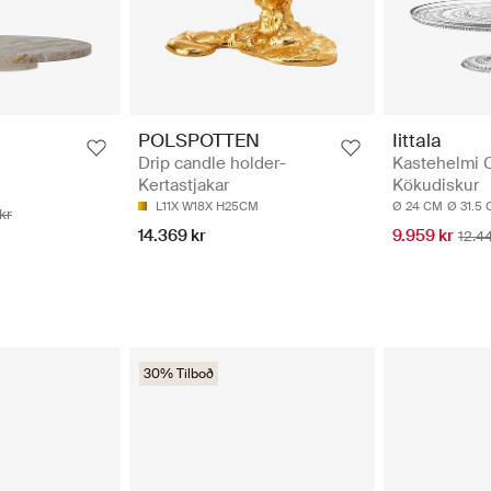
POLSPOTTEN
Iittala
Drip candle holder-
Kastehelmi C
Kertastjakar
Kökudiskur
L11X W18X H25CM
Ø 24 CM
Ø 31.5
kr
14.369 kr
9.959 kr
12.4
30% Tilboð