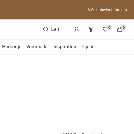
Viðskiptavinaþjónusta
0
0
Leit
Herbergi
Vörumerki
Inspiration
Gjafir