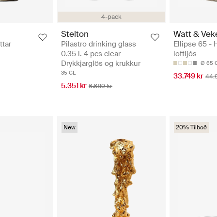
4-pack
Stelton
Watt & Vek
ttar
Pilastro drinking glass
Ellipse 65 -
0.35 l. 4 pcs clear -
loftljós
Drykkjarglös og krukkur
Ø 65 
35 CL
33.749 kr
44.
5.351 kr
6.689 kr
New
20% Tilboð