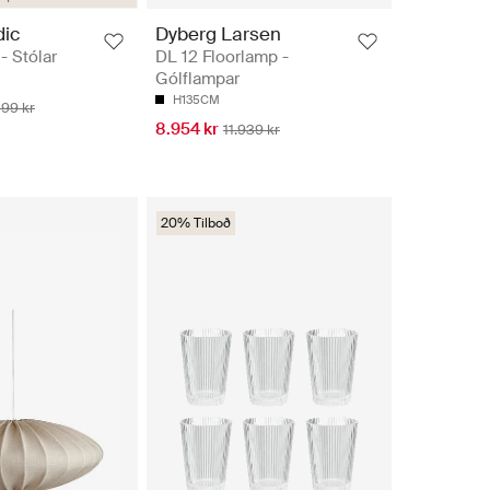
ic
Dyberg Larsen
- Stólar
DL 12 Floorlamp -
Gólflampar
H135CM
199 kr
8.954 kr
11.939 kr
20% Tilboð