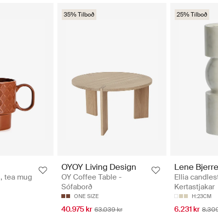
35% Tilboð
25% Tilboð
OYOY Living Design
Lene Bjerr
, tea mug
OY Coffee Table -
Ellia candles
Sófaborð
Kertastjakar
ONE SIZE
H:23CM
40.975 kr
6.231 kr
63.039 kr
8.309