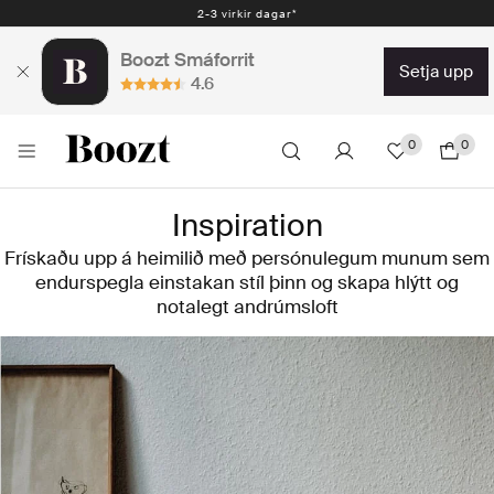
2-3 virkir dagar*
Boozt Smáforrit
setja upp
4.6
0
0
Inspiration
Frískaðu upp á heimilið með persónulegum munum sem
endurspegla einstakan stíl þinn og skapa hlýtt og
notalegt andrúmsloft