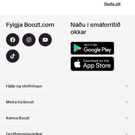
Skoða allt
Fylgja Boozt.com
Náðu í smáforritið
okkar
Hjálp og stuðningur
Viðskiptavinaþjónusta
Afhending
Meira frá Boozt
SKIL
GREIÐSLA
Um Okkur
Opinber tilboðsmiðasíða
Kanna Boozt
Gjafakort
Forritin okkar
Starfsferill
UPPLÝSINGAR UM
Club Boozt
Greiðslumöguleikar
FYRIRTÆKIÐ