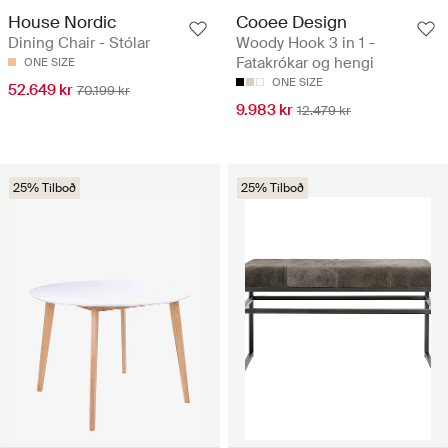
House Nordic
Cooee Design
Dining Chair - Stólar
Woody Hook 3 in 1 -
Fatakrókar og hengi
ONE SIZE
ONE SIZE
52.649 kr
70.199 kr
9.983 kr
12.479 kr
25% Tilboð
25% Tilboð