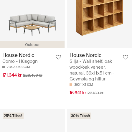
Outdoor
House Nordic
House Nordic
Como - Húsgögn
Silja - Wall shelf, oak
wood/oak veneer,
73X200X65CM
natural, 39x11x51 cm -
171.344 kr
228.459 kr
Geymsla og hillur
39X11X51CM
16.641 kr
22.189 kr
25% Tilboð
30% Tilboð