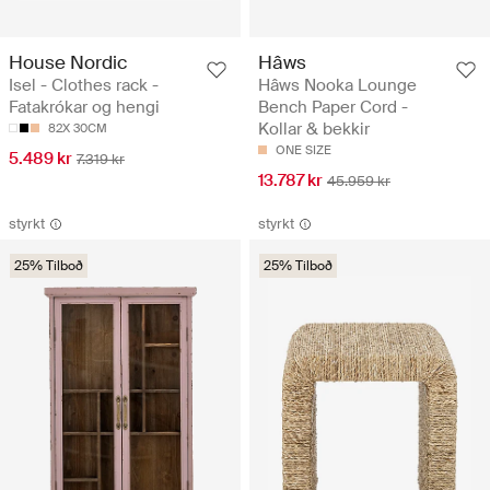
House Nordic
Hâws
Isel - Clothes rack -
Hâws Nooka Lounge
Fatakrókar og hengi
Bench Paper Cord -
Kollar & bekkir
82X 30CM
ONE SIZE
5.489 kr
7.319 kr
13.787 kr
45.959 kr
styrkt
styrkt
25% Tilboð
25% Tilboð