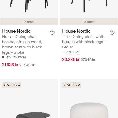
2-pack
2-pack
House Nordic
House Nordic
Nora - Dining chair,
Tiri - Dining chair, white
backrest in ash wood,
bouclé with black legs -
brown seat with black
Stólar
legs - Stólar
ONE SIZE
51X 47X 77CM
20.286 kr
27.049 kr
21.936 kr
29.249 kr
25% Tilboð
25% Tilboð