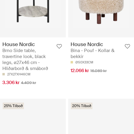
House Nordic
House Nordic
Brno Side table,
Bina - Pouf - Kollar &
travertine look, black
bekkir
legs, ø27x46 cm -
Ø50X33CM
Hliðarborð & smáborð
12.066 kr
16.089 kr
27X27XH46CM
3.306 kr
4.409 kr
25% Tilboð
20% Tilboð