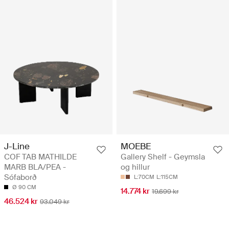
J-Line
MOEBE
COF TAB MATHILDE
Gallery Shelf - Geymsla
MARB BLA/PEA -
og hillur
Sófaborð
L:70CM
L:115CM
Ø 90 CM
14.774 kr
19.699 kr
46.524 kr
93.049 kr