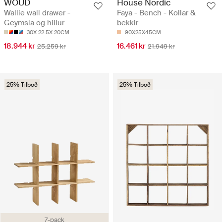
WOUD
House Nordic
Wallie wall drawer -
Faya - Bench - Kollar &
Geymsla og hillur
bekkir
30X 22.5X 20CM
90X25X45CM
18.944 kr
16.461 kr
25.259 kr
21.949 kr
25% Tilboð
25% Tilboð
7-pack