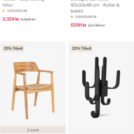
hillur
92x33x48 cm - Kollar &
bekkir
12X50X16CM
33X92X48CM
3.329 kr
4.439 kr
17.091 kr
22.789 kr
25% Tilboð
20% Tilboð
2-pack