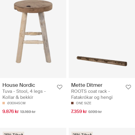
House Nordic
Mette Ditmer
Tuva - Stool, 4 legs -
ROOTS coat rack -
Kollar & bekkir
Fatakrókar og hengi
Ø30X45CM
ONE SIZE
9.876 kr
7.359 kr
13.169 kr
9.199 kr