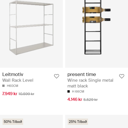
Leitmotiv
present time
Wall Rack Level
Wine rack Single metal
matt black
H60CM
H 66CM
7.949 kr
10.599 kr
4.146 kr
5.529 kr
50% Tilboð
25% Tilboð