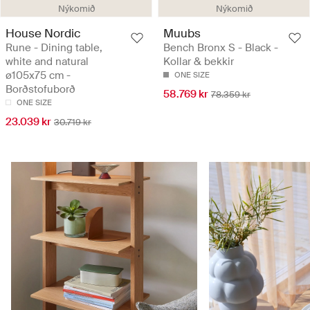
Nýkomið
Nýkomið
House Nordic
Muubs
Rune - Dining table,
Bench Bronx S - Black -
white and natural
Kollar & bekkir
ø105x75 cm -
ONE SIZE
Borðstofuborð
58.769 kr
78.359 kr
ONE SIZE
23.039 kr
30.719 kr