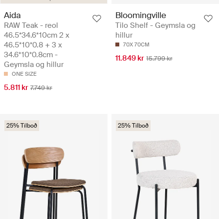
Aida
Bloomingville
RAW Teak - reol
Tilo Shelf - Geymsla og
46.5*34.6*10cm 2 x
hillur
46.5*10*0.8 + 3 x
70X 70CM
34.6*10*0.8cm -
11.849 kr
15.799 kr
Geymsla og hillur
ONE SIZE
5.811 kr
7.749 kr
25% Tilboð
25% Tilboð