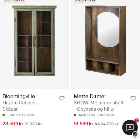
25% Tilboð
25% Tilboð
Bloomingville
Mette Ditmer
Hazem Cabinet -
SHOW-ME mirror shelf
Skápar
- Geymsla og hillur
50X 13.5X 80CM
40X60CM
60X100CM
1
23.504 kr
18.599 kr
31.339 kr
frá 24.799 kr
−