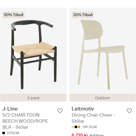
50% Tilboð
20% Tilboð
2-pack
Outdoor
J-Line
Leitmotiv
S/2 CHAIR TOON
Dining Chair Cheer -
BEECH WOOD/ROPE
Stólar
BLA - Stólar
H81.5CM
H76CM
6.735 kr
8.419 kr