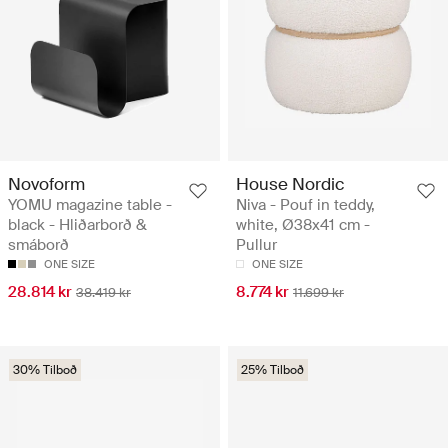
Novoform
House Nordic
YOMU magazine table -
Niva - Pouf in teddy,
black - Hliðarborð &
white, Ø38x41 cm -
smáborð
Pullur
ONE SIZE
ONE SIZE
28.814 kr
8.774 kr
38.419 kr
11.699 kr
30% Tilboð
25% Tilboð