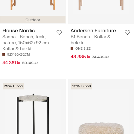
Outdoor
House Nordic
Andersen Furniture
Sanna - Bench, teak,
B1 Bench - Kollar &
nature, 150x62x92 cm -
bekkir
Kollar & bekkir
ONE SIZE
92X150X62CM
48.385 kr
74.439 kr
44.361 kr
59.149 kr
25% Tilboð
25% Tilboð