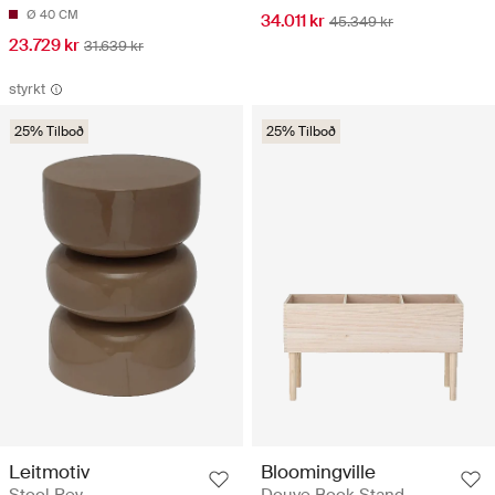
Ø 40 CM
34.011 kr
45.349 kr
23.729 kr
31.639 kr
styrkt
25% Tilboð
25% Tilboð
Bloomingville
Leitmotiv