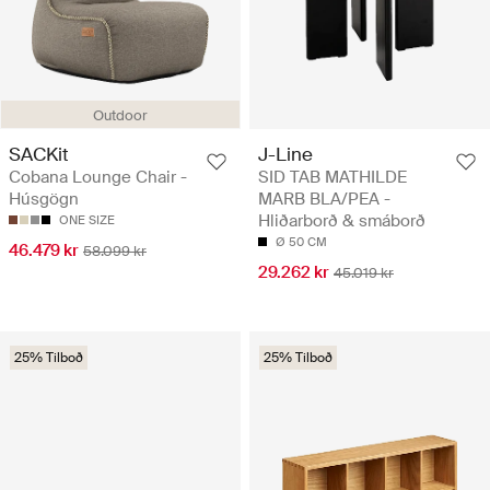
Outdoor
SACKit
J-Line
Cobana Lounge Chair -
SID TAB MATHILDE
Húsgögn
MARB BLA/PEA -
Hliðarborð & smáborð
ONE SIZE
Ø 50 CM
46.479 kr
58.099 kr
29.262 kr
45.019 kr
25% Tilboð
25% Tilboð