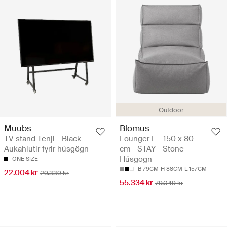
Outdoor
Muubs
Blomus
TV stand Tenji - Black -
Lounger L - 150 x 80
Aukahlutir fyrir húsgögn
cm - STAY - Stone -
Húsgögn
ONE SIZE
B 79CM
H 88CM
L 157CM
22.004 kr
29.339 kr
55.334 kr
79.049 kr