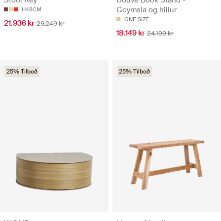
Douve Book Stand -
Stool Rey
Geymsla og hillur
H48CM
ONE SIZE
21.936 kr
29.249 kr
18.149 kr
24.199 kr
25% Tilboð
25% Tilboð