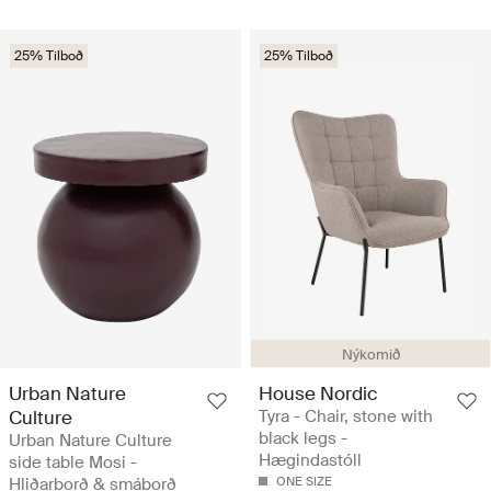
25% Tilboð
25% Tilboð
Nýkomið
Urban Nature
House Nordic
Culture
Tyra - Chair, stone with
black legs -
Urban Nature Culture
Hægindastóll
side table Mosi -
Hliðarborð & smáborð
ONE SIZE