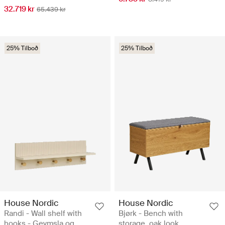
32.719 kr
65.439 kr
25% Tilboð
25% Tilboð
House Nordic
House Nordic
Randi - Wall shelf with
Bjørk - Bench with
hooks - Geymsla og
storage, oak look,