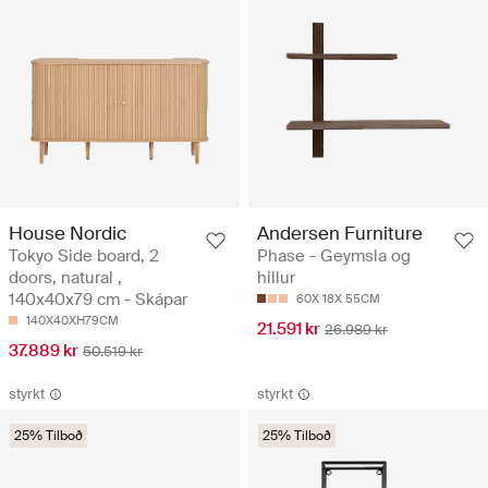
House Nordic
Andersen Furniture
Tokyo Side board, 2
Phase - Geymsla og
doors, natural ,
hillur
140x40x79 cm - Skápar
60X 18X 55CM
140X40XH79CM
21.591 kr
26.989 kr
37.889 kr
50.519 kr
styrkt
styrkt
25% Tilboð
25% Tilboð