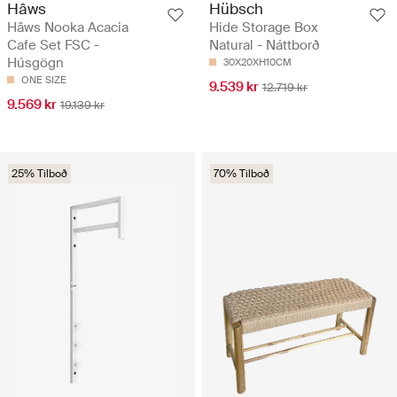
Hâws
Hübsch
Hâws Nooka Acacia
Hide Storage Box
Cafe Set FSC -
Natural - Náttborð
Húsgögn
30X20XH10CM
ONE SIZE
9.539 kr
12.719 kr
9.569 kr
19.139 kr
25% Tilboð
70% Tilboð