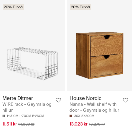
20% Tilboð
20% Tilboð
Mette Ditmer
House Nordic
WIRE rack - Geymsla og
Nanna - Wall shelf with
hillur
door - Geymsla og hillur
H:31CM L:70CM B:26CM
30X18X30CM
11.511 kr
13.023 kr
14.389 kr
16.279 kr