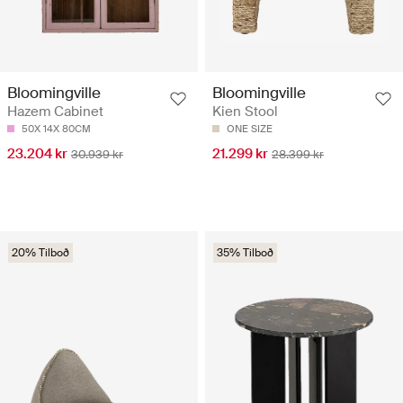
Bloomingville
Bloomingville
Hazem Cabinet
Kien Stool
50X 14X 80CM
ONE SIZE
23.204 kr
21.299 kr
30.939 kr
28.399 kr
20% Tilboð
35% Tilboð