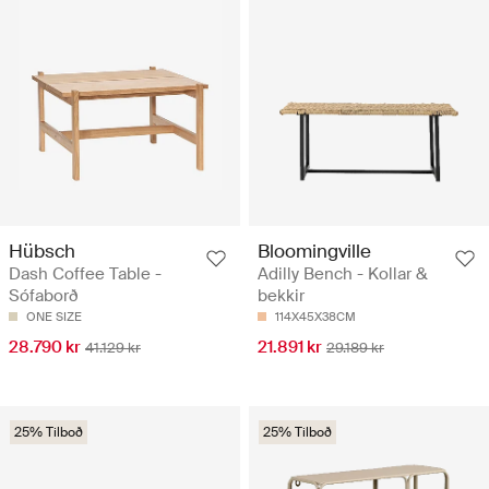
Hübsch
Bloomingville
Dash Coffee Table -
Adilly Bench - Kollar &
Sófaborð
bekkir
ONE SIZE
114X45X38CM
28.790 kr
21.891 kr
41.129 kr
29.189 kr
25% Tilboð
25% Tilboð