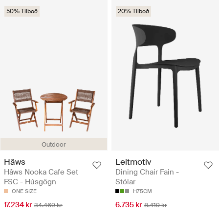
50% Tilboð
20% Tilboð
Outdoor
Hâws
Leitmotiv
Hâws Nooka Cafe Set
Dining Chair Fain -
FSC - Húsgögn
Stólar
ONE SIZE
H75CM
17.234 kr
6.735 kr
34.469 kr
8.419 kr