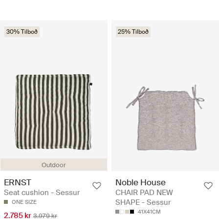
30% Tilboð
25% Tilboð
Outdoor
ERNST
Noble House
Seat cushion - Sessur
CHAIR PAD NEW
SHAPE - Sessur
ONE SIZE
41X41CM
2.785 kr
3.979 kr