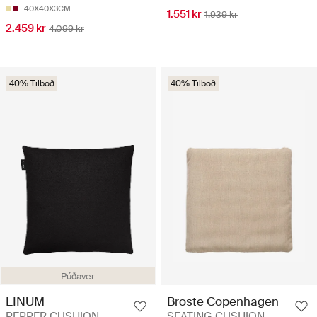
40X40X3CM
1.551 kr
1.939 kr
2.459 kr
4.099 kr
40% Tilboð
40% Tilboð
Púðaver
LINUM
Broste Copenhagen
PEPPER CUSHION
SEATING CUSHION