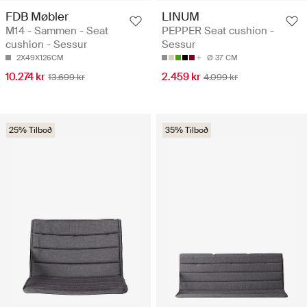
FDB Møbler
LINUM
M14 - Sammen - Seat
PEPPER Seat cushion -
cushion - Sessur
Sessur
2X49X126CM
Ø 37 CM
10.274 kr
2.459 kr
13.699 kr
4.099 kr
25% Tilboð
35% Tilboð