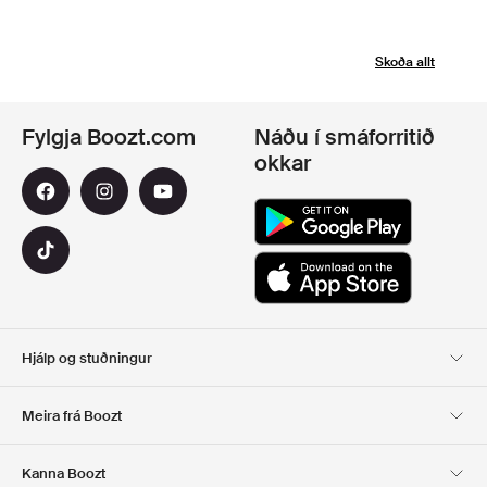
Skoða allt
Fylgja Boozt.com
Náðu í smáforritið
okkar
Hjálp og stuðningur
Viðskiptavinaþjónusta
Afhending
Meira frá Boozt
SKIL
GREIÐSLA
Um Okkur
Opinber tilboðsmiðasíða
Kanna Boozt