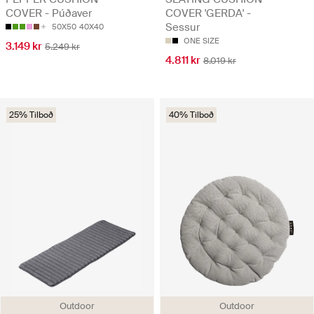
COVER - Púðaver
COVER 'GERDA' -
Sessur
50X50
40X40
ONE SIZE
3.149 kr
5.249 kr
4.811 kr
8.019 kr
25% Tilboð
40% Tilboð
Outdoor
Outdoor