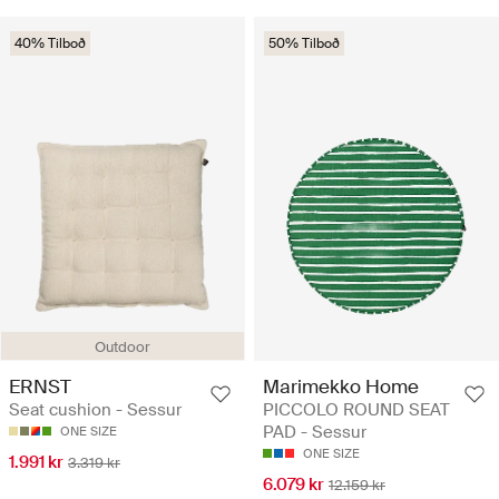
40% Tilboð
50% Tilboð
Outdoor
ERNST
Marimekko Home
Seat cushion - Sessur
PICCOLO ROUND SEAT
PAD - Sessur
ONE SIZE
ONE SIZE
1.991 kr
3.319 kr
6.079 kr
12.159 kr