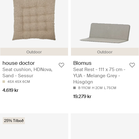
Outdoor
Outdoor
house doctor
Blomus
Seat cushion, HDNova,
Seat Rest - 111 x 75 cm -
Sand - Sessur
YUA - Melange Grey -
Húsgögn
45X 45X 6CM
B 111CM
H 2CM
L 75CM
4.619 kr
19.279 kr
25% Tilboð