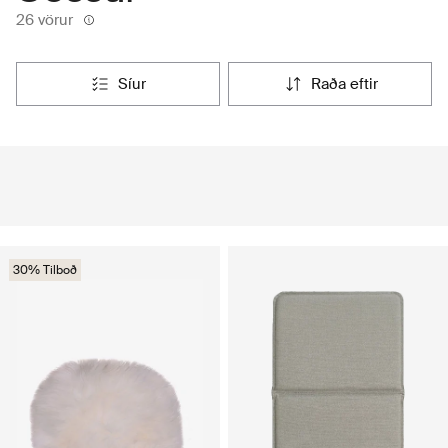
26 vörur
síur
raða eftir
30% Tilboð