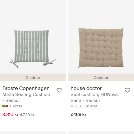
Outdoor
Outdoor
Broste Copenhagen
house doctor
Marta Seating Cushion
Seat cushion, HDNova,
- Sessur
Sand - Sessur
L 42CM
65X 55X 6CM
3.310 kr
7.469 kr
4.729 kr