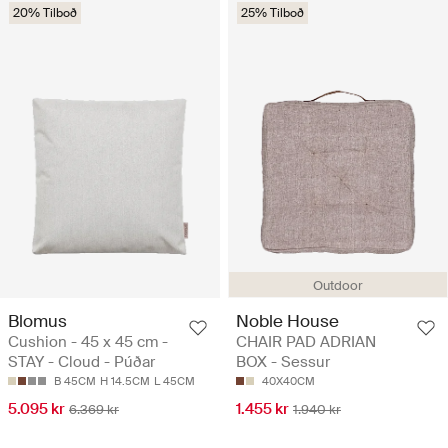
20% Tilboð
25% Tilboð
Outdoor
Blomus
Noble House
Cushion - 45 x 45 cm -
CHAIR PAD ADRIAN
STAY - Cloud - Púðar
BOX - Sessur
B 45CM
H 14.5CM
L 45CM
40X40CM
5.095 kr
1.455 kr
6.369 kr
1.940 kr