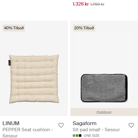
1.326 kr
1.769 kr
40% Tilboð
20% Tilboð
Outdoor
LINUM
Sagaform
PEPPER Seat cushion -
Sit pad small - Sessur
Sessur
ONE SIZE