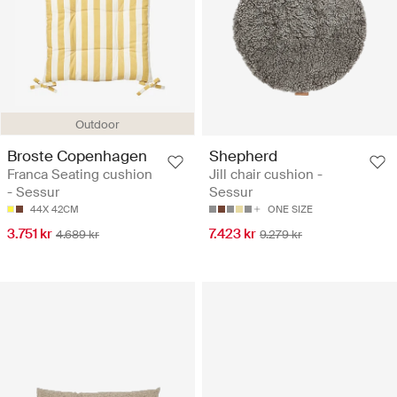
Outdoor
Broste Copenhagen
Shepherd
Franca Seating cushion
Jill chair cushion -
- Sessur
Sessur
44X 42CM
ONE SIZE
3.751 kr
7.423 kr
4.689 kr
9.279 kr