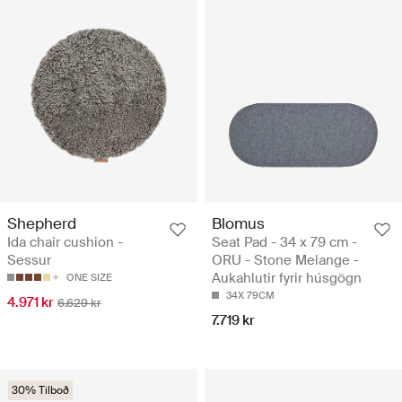
Shepherd
Blomus
Ida chair cushion -
Seat Pad - 34 x 79 cm -
Sessur
ORU - Stone Melange -
Aukahlutir fyrir húsgögn
ONE SIZE
34X 79CM
4.971 kr
6.629 kr
7.719 kr
30% Tilboð