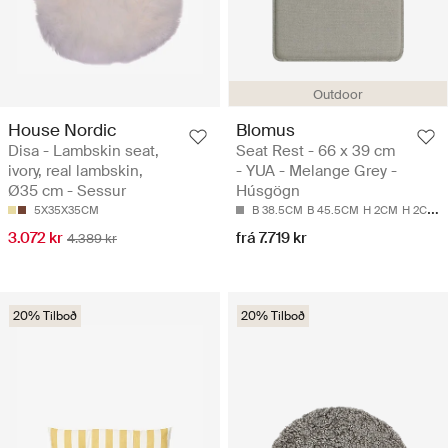
Outdoor
House Nordic
Blomus
Disa - Lambskin seat,
Seat Rest - 66 x 39 cm
ivory, real lambskin,
- YUA - Melange Grey -
Ø35 cm - Sessur
Húsgögn
5X35X35CM
B 38.5CM
B 45.5CM
H 2CM
H 2CM
L
3.072 kr
frá 7.719 kr
4.389 kr
20% Tilboð
20% Tilboð