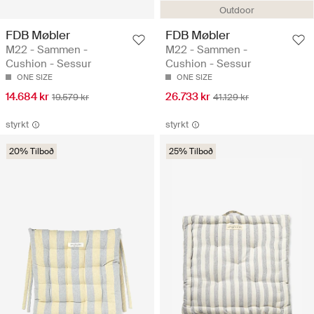
Outdoor
FDB Møbler
FDB Møbler
M22 - Sammen -
M22 - Sammen -
Cushion - Sessur
Cushion - Sessur
ONE SIZE
ONE SIZE
14.684 kr
26.733 kr
19.579 kr
41.129 kr
styrkt
styrkt
20% Tilboð
25% Tilboð