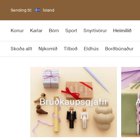
Sending til:
Ísland
Konur
Karlar
Börn
Sport
Snyrtivörur
Heimilið
Skoða allt
Nýkomið
Tilboð
Eldhús
Borðbúnaður
Brúðkaupsgjafir