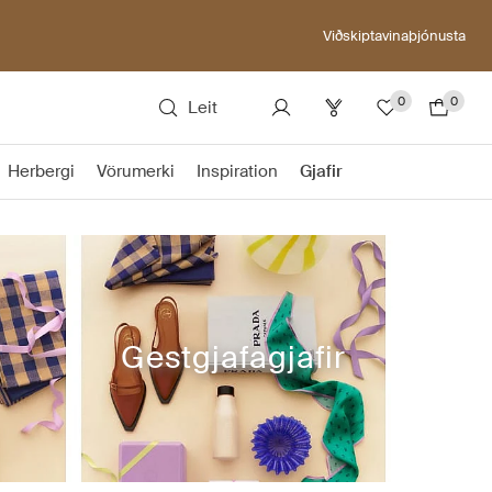
Viðskiptavinaþjónusta
0
0
Leit
Herbergi
Vörumerki
Inspiration
Gjafir
Gestgjafagjafir