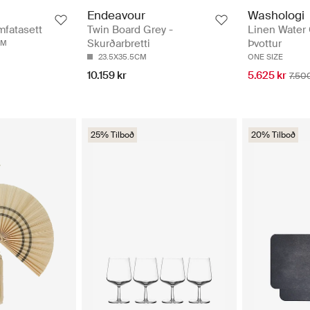
Endeavour
Washologi
mfatasett
Twin Board Grey -
Linen Water 
Skurðarbretti
Þvottur
CM
23.5X35.5CM
ONE SIZE
10.159 kr
5.625 kr
7.50
25% Tilboð
20% Tilboð