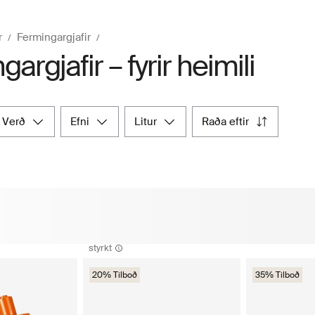
r
Fermingargjafir
argjafir – fyrir heimili
verð
efni
litur
raða eftir
styrkt
20% Tilboð
35% Tilboð