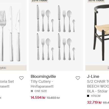
25% Tilboð
50% Tilboð
tykki
Bloomingville
J-Line
toria Set
Tilly Cutlery -
S/2 CHAIR 
rasett
Hnífaparasett
BEECH WOO
BLA - Stólar
ONE SIZE
H76CM
14.594 kr
r
19.459 kr
32.719 kr
65.