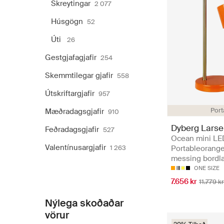
Skreytingar
2 077
Húsgögn
52
Úti
26
Gestgjafagjafir
254
Skemmtilegar gjafir
558
Útskriftargjafir
957
Port
Mæðradagsgjafir
910
Dyberg Lars
Feðradagsgjafir
527
Ocean mini LE
Valentínusargjafir
1 263
Portableorang
messing bord
ONE SIZE
7.656 kr
11.779 kr
Nýlega skoðaðar
vörur