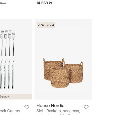
14.369 kr
9 kr
25% Tilboð
2-pack
House Nordic
eak Cutlery
Sivi - Baskets, seagrass,