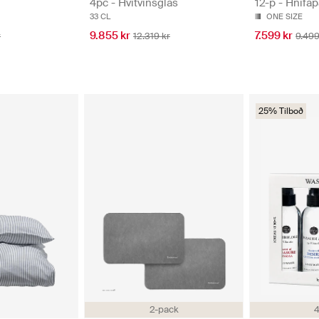
4pc - Hvítvínsglas
12-p - Hnífap
33 CL
ONE SIZE
9.855 kr
7.599 kr
r
12.319 kr
9.499
25% Tilboð
2-pack
4