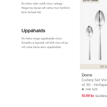
20% Tilboð
Þú hefur ekki valið vörur nýlega.
Þegar þú byrjar að vafra mun ferillinn
þinn birtast hér.
Uppáhalds
Þú hefur enga uppáhalds vörur.
Smelltu á hjartað við hlið vöru ef þú
vilt vista hana sem uppáhalds.
30 s
Dorre
Cutlery Set Vic
of 30 - Hnífapa
ONE SIZE
10.191 kr
12.739 k