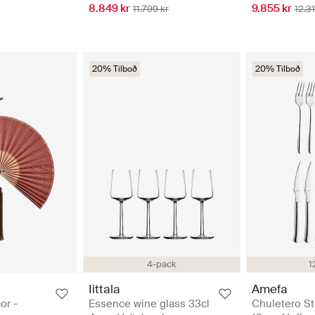
8.849 kr
9.855 kr
11.799 kr
12.31
20% Tilboð
20% Tilboð
4-pack
1
Iittala
Amefa
or -
Essence wine glass 33cl
Chuletero St