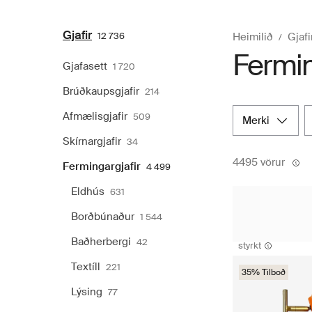
Gjafir
12 736
Heimilið
Gjafi
Ferming
Gjafasett
1 720
Brúðkaupsgjafir
214
Afmælisgjafir
509
merki
Skírnargjafir
34
4495 vörur
Fermingargjafir
4 499
Eldhús
631
Borðbúnaður
1 544
Baðherbergi
42
styrkt
Textíll
221
35% Tilboð
Lýsing
77