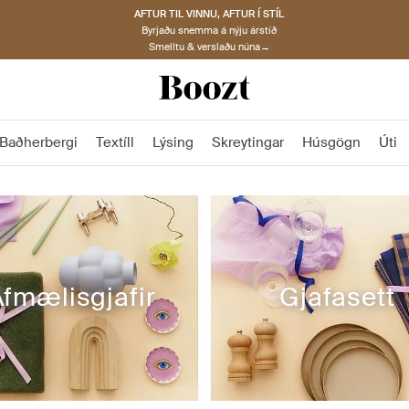
AFTUR TIL VINNU, AFTUR Í STÍL
Byrjaðu snemma á nýju árstíð
Smelltu & verslaðu núna→
Baðherbergi
Textíll
Lýsing
Skreytingar
Húsgögn
Úti
Afmælisgjafir
Gjafasett