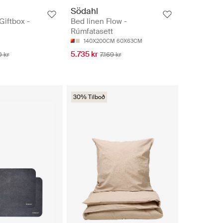
Södahl
Giftbox -
Bed linen Flow -
Rúmfatasett
140X200CM 60X63CM
5.735 kr
0 kr
7.169 kr
30% Tilboð