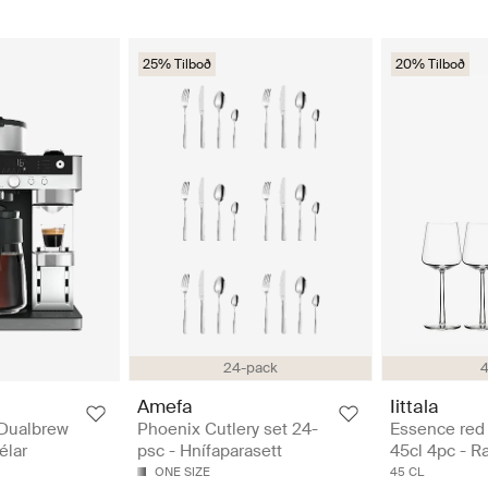
25% Tilboð
20% Tilboð
24-pack
4
Amefa
Iittala
 Dualbrew
Phoenix Cutlery set 24-
Essence red 
élar
psc - Hnífaparasett
45cl 4pc - R
ONE SIZE
45 CL