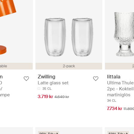
able
2-pack
Iittala
en
Zwilling
Ultima Thule
D
Latte glass set
2pc - Koktei
e/
35 CL
martiniglös
lampe
3.719 kr
4.649 kr
34 CL
7.734 kr
11.899