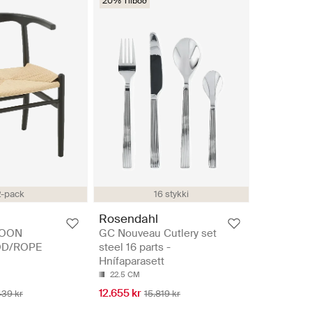
20% Tilboð
2-pack
16 stykki
Rosendahl
TOON
GC Nouveau Cutlery set
D/ROPE
steel 16 parts -
Hnífaparasett
22.5 CM
12.655 kr
439 kr
15.819 kr