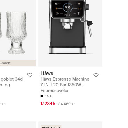
2-pack
Hâws
 goblet 34cl
Hâws Espresso Machine
la- og
7-IN-1 20 Bar 1350W -
Espressovélar
1.5 L
17.234 kr
 kr
34.469 kr