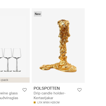
New
-pack
POLSPOTTEN
wine glass
Drip candle holder-
auðvínsglas
Kertastjakar
L11X W18X H25CM