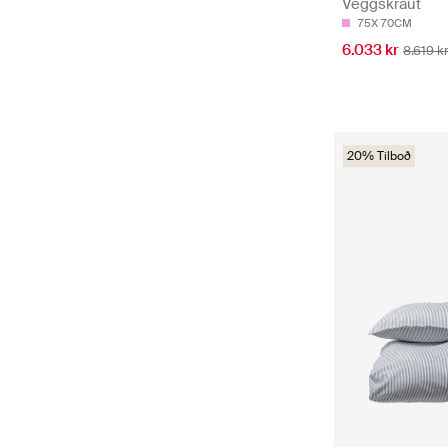
Veggskraut
75X 70CM
6.033 kr
8.619 k
20% Tilboð