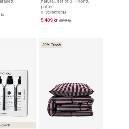
arasett
natural, set of 3 - Plöntu
pottar
30X36X36CM
 kr
5.489 kr
7.319 kr
20% Tilboð
-pack