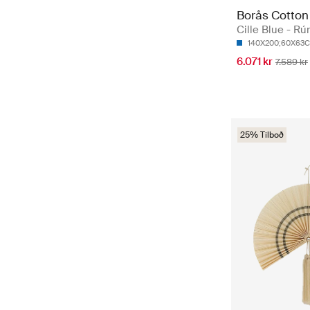
Borås Cotton
Cille Blue - Rú
140X200;60X63
6.071 kr
7.589 kr
25% Tilboð