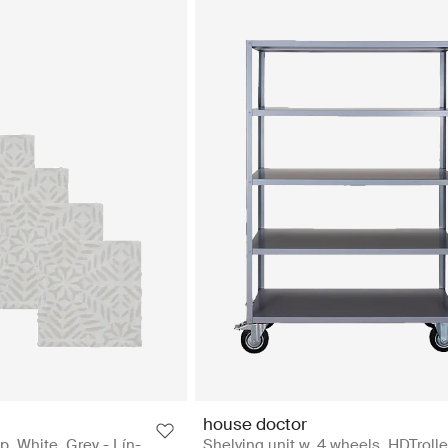
house doctor
, White, Grey - Lín-
Shelving unit w. 4 wheels, HDTroll