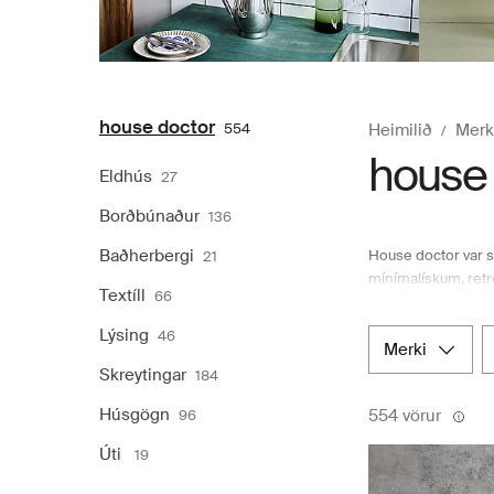
house doctor
554
Heimilið
Merk
house 
Eldhús
27
Borðbúnaður
136
Baðherbergi
House doctor var s
21
mínímalískum, retr
Textíll
66
kertastjaka eða va
Boozt.com upp á úr
Lýsing
46
að versla á hnökra
merki
úr safni House doct
Skreytingar
184
Húsgögn
554 vörur
96
Úti
19