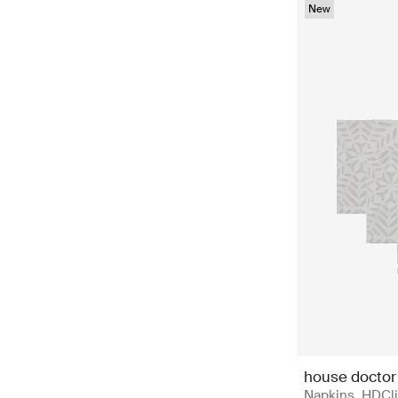
New
house doctor
Napkins, HDClip