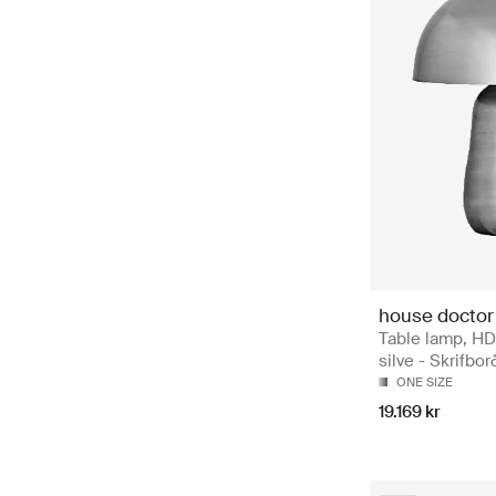
house doctor
Table lamp, H
silve - Skrifbo
ONE SIZE
19.169 kr