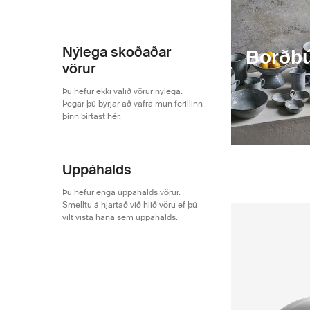
Nýlega skoðaðar
Borðb
vörur
Þú hefur ekki valið vörur nýlega.
Þegar þú byrjar að vafra mun ferillinn
þinn birtast hér.
Uppáhalds
Þú hefur enga uppáhalds vörur.
Smelltu á hjartað við hlið vöru ef þú
vilt vista hana sem uppáhalds.