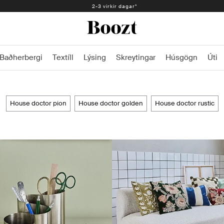
Auðveld skil 30 dagar - 2.300 kr
Baðherbergi
Textíll
Lýsing
Skreytingar
Húsgögn
Úti
house doctor pion
house doctor golden
house doctor rustic