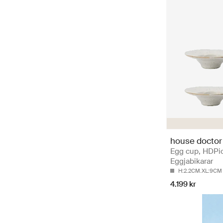
house doctor
Egg cup, HDPio
Eggjabikarar
H:2.2CM.XL:9CM
4.199 kr