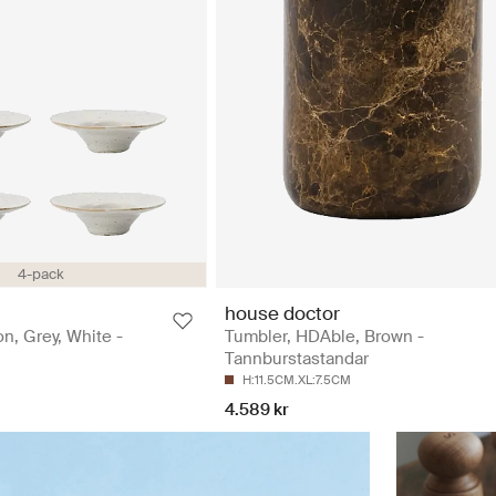
4-pack
house doctor
n, Grey, White -
Tumbler, HDAble, Brown -
Tannburstastandar
H:11.5CM.XL:7.5CM
4.589 kr