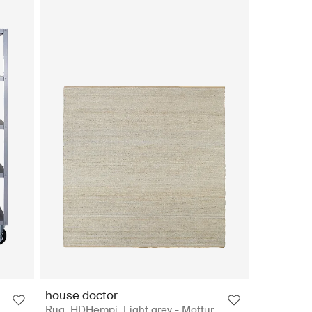
house doctor
e
Rug, HDHempi, Light grey - Mottur