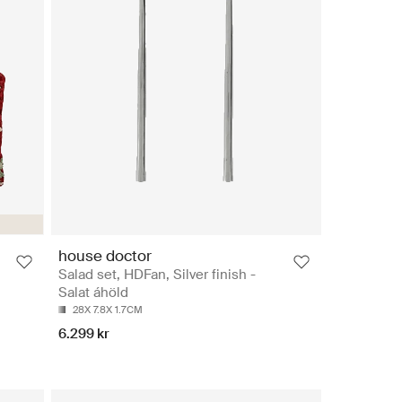
house doctor
Salad set, HDFan, Silver finish -
Salat áhöld
28X 7.8X 1.7CM
6.299 kr