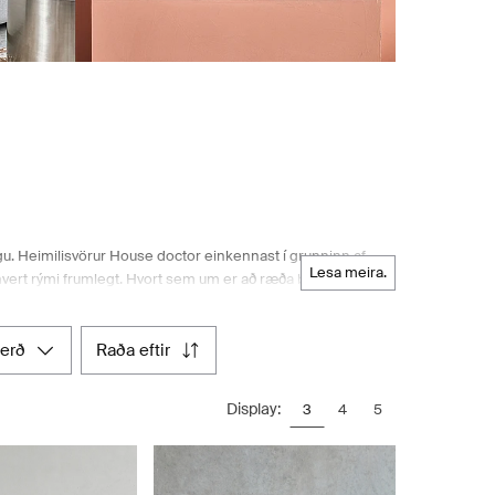
u. Heimilisvörur House doctor einkennast í grunninn af
lesa meira.
 hvert rými frumlegt. Hvort sem um er að ræða borðbúnað,
brennidepli hverrar vöru. Sem norræn tískuverslun býður
fyrir eldhús, stofu og öll önnur rými og njóta góðs af því
efur netverslunin Boozt.com aðgang að því nýjasta og besta
verð
raða eftir
Display:
3
4
5