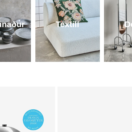
únaður
Textíll
D