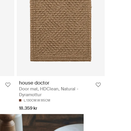
house doctor
Door mat, HDClean, Natural -
Dyramottur
L:130CM.W:85CM
18.359 kr