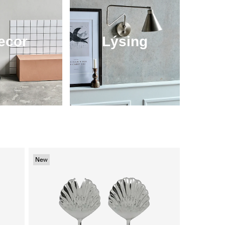
ecor
Lýsing
New