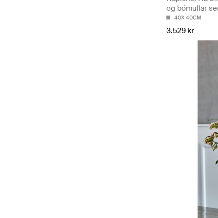
og bómullar ser
40X 40CM
3.529 kr