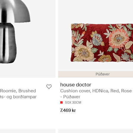
Púðaver
house doctor
DRoomie, Brushed
Cushion cover, HDNica, Red, Rose
rðs- og borðlampar
- Púðaver
50X 30CM
7.469 kr