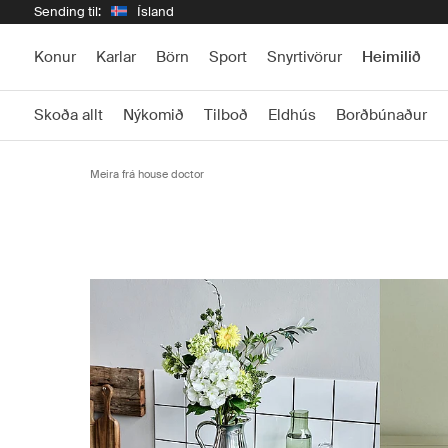
Sending til:
Ísland
Konur
Karlar
Börn
Sport
Snyrtivörur
Heimilið
Skoða allt
Nýkomið
Tilboð
Eldhús
Borðbúnaður
Meira frá house doctor