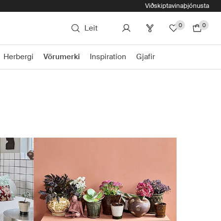
Viðskiptavinaþjónusta
0
0
Leit
Herbergi
Vörumerki
Inspiration
Gjafir