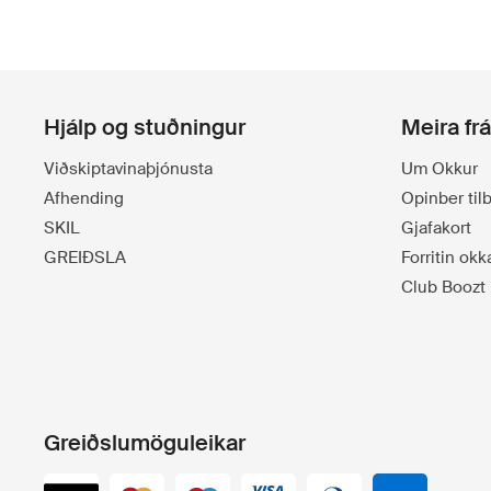
Hjálp og stuðningur
Meira fr
Viðskiptavinaþjónusta
Um Okkur
Afhending
Opinber ti
SKIL
Gjafakort
GREIÐSLA
Forritin okk
Club Boozt
Greiðslumöguleikar