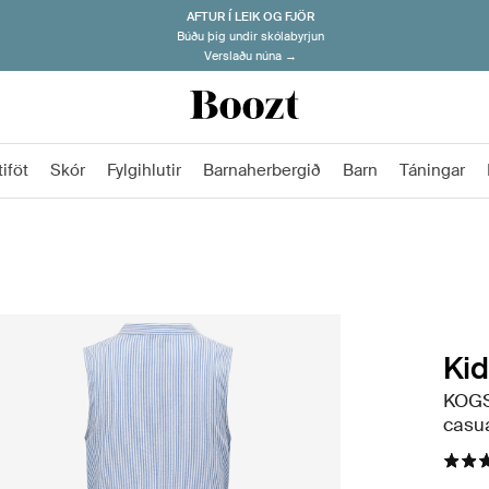
AFTUR Í LEIK OG FJÖR
Búðu þig undir skólabyrjun
Verslaðu núna →
iföt
Skór
Fylgihlutir
Barnaherbergið
Barn
Táningar
Kid
KOGS
casua