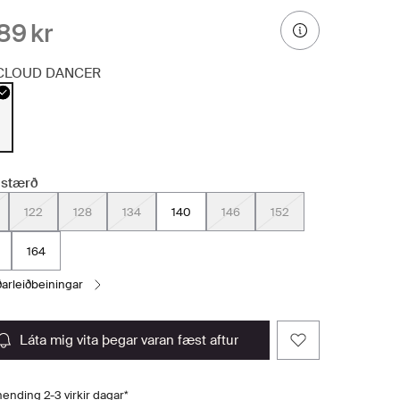
89 kr
CLOUD DANCER
 stærð
122
128
134
140
146
152
164
ðarleiðbeiningar
láta mig vita þegar varan fæst aftur
ending 2-3 virkir dagar*