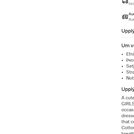
Hr
Auð
Au
Uppl
Um v
Efn
Þvo
Setj
Str
Not
Uppl
A cut
GIRLS
occasi
dresse
that 
Cotton
breath