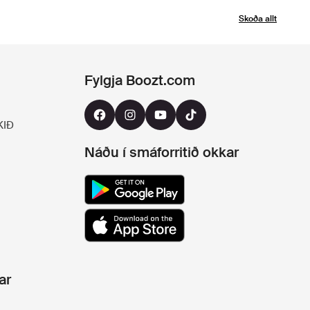
Skoða allt
Fylgja Boozt.com
KIÐ
Náðu í smáforritið okkar
ar