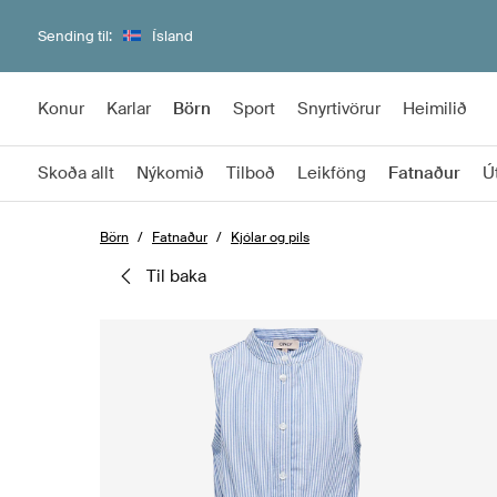
Sending til:
Ísland
Konur
Karlar
Börn
Sport
Snyrtivörur
Heimilið
Skoða allt
Nýkomið
Tilboð
Leikföng
Fatnaður
Út
Börn
Fatnaður
Kjólar og pils
til baka