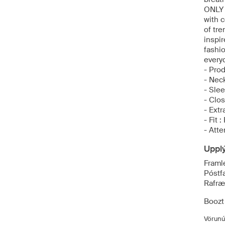
ONLY G
with c
of tre
inspir
fashi
everyd
- Pro
- Neck
- Slee
- Clos
- Extr
- Fit :
- Att
Uppl
Framl
Póstf
Rafræn
Boozt
Vörunú