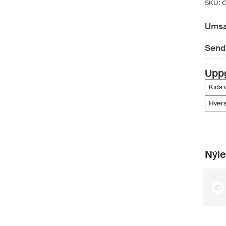
SKU:
Umsa
Sendi
Upp
kids
hver
Nýle