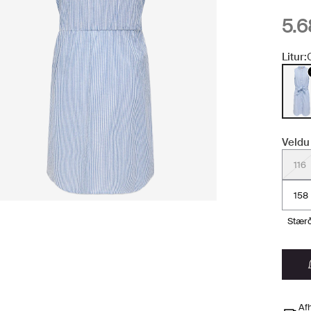
5.6
Litur:
Veldu
116
158
stær
Afh