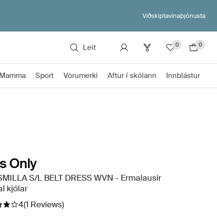
Viðskiptavinaþjónusta
0
0
Leit
Mamma
Sport
Vörumerki
Aftur í skólann
Innblástur
s Only
MILLA S/L BELT DRESS WVN - Ermalausir
l kjólar
4
(1 Reviews)