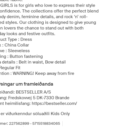
IRLS is for girls who love to express their style
onfidence. The collections offer the perfect blend
ndy denim, feminine details, and rock ‘n’ roll-
ed styles. Our clothing is designed to give young
on lovers the chance to stand out with both
ay looks and festive outfits.
duct Type : Dress
 : China Collar
ve : Sleeveless
ing : Button fastening
a details : Belt in waist, Bow detail
 Regular Fit
ention : WARNING! Keep away from fire
ýsingar um framleiðanda
eiðandi: BESTSELLER A/S
ang: Fredskovvej 5 DK-7330 Brande
t heimilisfang: https://bestseller.com/
 er viðurkenndur söluaðili Kids Only
mer:
227562899 - 5715518834065