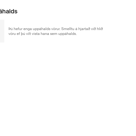
áhalds
Þú hefur enga uppáhalds vörur. Smelltu á hjartað við hlið
vöru ef þú vilt vista hana sem uppáhalds.