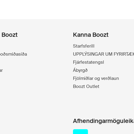
á Boozt
Kanna Boozt
Starfsferill
lboðsmiðasíða
UPPLÝSINGAR UM FYRIRTÆ
Fjárfestatengsl
ar
Ábyrgð
Fjölmiðlar og verðlaun
Boozt Outlet
Afhendingarmöguleik