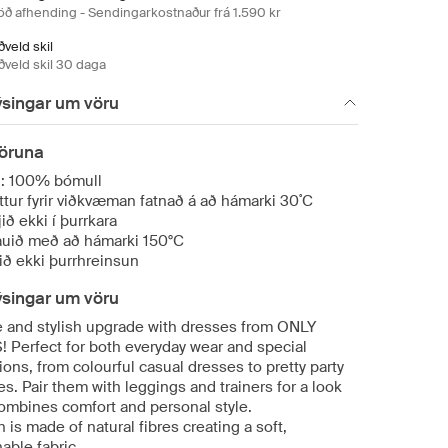
öð afhending - Sendingarkostnaður frá 1.590 kr
veld skil
ðveld skil 30 daga
ýsingar um vöru
öruna
i: 100% bómull
ttur fyrir viðkvæman fatnað á að hámarki 30˚C
ið ekki í þurrkara
auið með að hámarki 150°C
ið ekki þurrhreinsun
ýsingar um vöru
e and stylish upgrade with dresses from ONLY
! Perfect for both everyday wear and special
ons, from colourful casual dresses to pretty party
s. Pair them with leggings and trainers for a look
combines comfort and personal style.
 is made of natural fibres creating a soft,
able fabric.