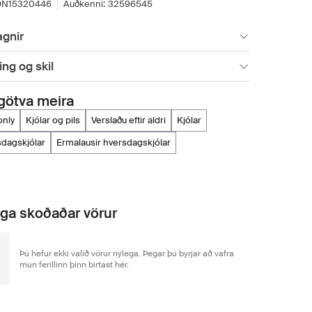
ON15320446
Auðkenni:
32596545
gnir
ng og skil
götva meira
 only
kjólar og pils
verslaðu eftir aldri
kjólar
sdagskjólar
ermalausir hversdagskjólar
ga skoðaðar vörur
Þú hefur ekki valið vörur nýlega. Þegar þú byrjar að vafra
mun ferillinn þinn birtast hér.