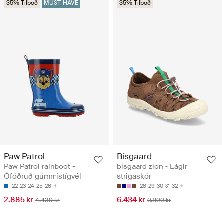
35% Tilboð
MUST-HAVE
35% Tilboð
Paw Patrol
Bisgaard
Paw Patrol rainboot -
bisgaard zion - Lágir
Ófóðruð gúmmístígvél
strigaskór
22
23
24
25
26
28
29
30
31
32
2.885 kr
6.434 kr
4.439 kr
9.899 kr