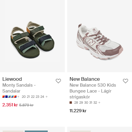
Liewood
New Balance
Monty Sandals -
New Balance 530 Kids
Sandalar
Bungee Lace - Lágir
strigaskór
20
21
22
23
24
28
29
30
31
32
2.351 kr
5.879 kr
11.229 kr