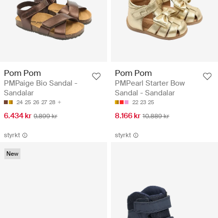
Pom Pom
Pom Pom
PMPaige Bio Sandal -
PMPearl Starter Bow
Sandalar
Sandal - Sandalar
24
25
26
27
28
22
23
25
6.434 kr
8.166 kr
9.899 kr
10.889 kr
styrkt
styrkt
New