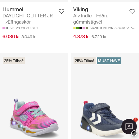
Hummel
Viking
DAYLIGHT GLITTER JR
Alv Indie - Fóðru
- Æfingaskór
gúmmístígvél
25
28
29
30
31
24/16.1CM
28/18.8CM
29/19.4CM
6.036 kr
4.373 kr
8.049 kr
6.729 kr
25% Tilboð
25% Tilboð
MUST-HAVE
1
−