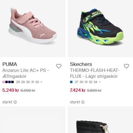
PUMA
Skechers
Anzarun Lite AC+ PS -
THERMO-FLASH-HEAT-
Æfingaskór
FLUX - Lágir strigaskór
28
29
30
31
32
27
30
31
32
34
5.249 kr
7.424 kr
6.999 kr
9.899 kr
styrkt
styrkt