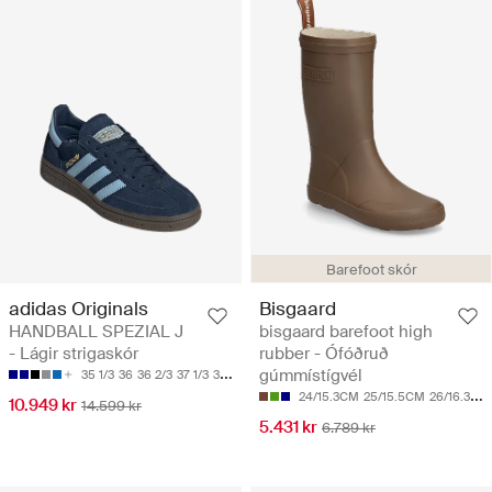
Barefoot skór
adidas Originals
Bisgaard
HANDBALL SPEZIAL J
bisgaard barefoot high
- Lágir strigaskór
rubber - Ófóðruð
gúmmístígvél
35 1/3
36
36 2/3
37 1/3
38
24/15.3CM
25/15.5CM
26/16.3CM
10.949 kr
14.599 kr
5.431 kr
6.789 kr