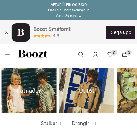
AFTUR Í LEIK OG FJÖR
Búðu þig undir skólabyrjun
Verslaðu núna →
Boozt Smáforrit
setja upp
4.6
0
0
Fatnaður
Útiföt
Stúlkur
Drengir