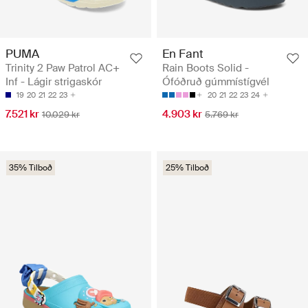
PUMA
En Fant
Trinity 2 Paw Patrol AC+
Rain Boots Solid -
Inf - Lágir strigaskór
Ófóðruð gúmmístígvél
19
20
21
22
23
20
21
22
23
24
7.521 kr
4.903 kr
10.029 kr
5.769 kr
35% Tilboð
25% Tilboð