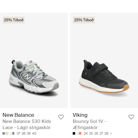
25% Tilboð
25% Tilboð
New Balance
Viking
New Balance 530 Kids
Bouncy Sol 1V -
Lace - Lágir strigaskór
Æfingaskór
37
38
39
40
24
25
26
27
28