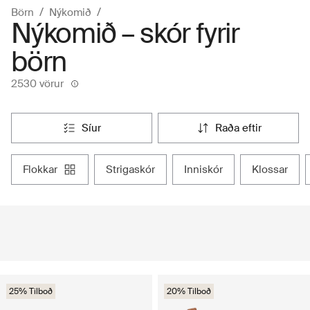
Börn
Nýkomið
Nýkomið – skór fyrir
börn
2530 vörur
síur
raða eftir
flokkar
strigaskór
inniskór
klossar
25% Tilboð
20% Tilboð