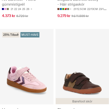
gúmmístígvél
- Háir strigaskór
21
22
24
25
26
21/12.5CM
22/13CM
23/13.5CM
4.373 kr
9.279 kr
6.729 kr
frá 11.599 kr
25% Tilboð
MUST-HAVE
Barefoot skór