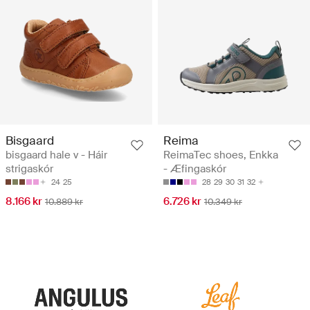
Bisgaard
Reima
bisgaard hale v - Háir
ReimaTec shoes, Enkka
strigaskór
- Æfingaskór
24
25
28
29
30
31
32
8.166 kr
6.726 kr
10.889 kr
10.349 kr