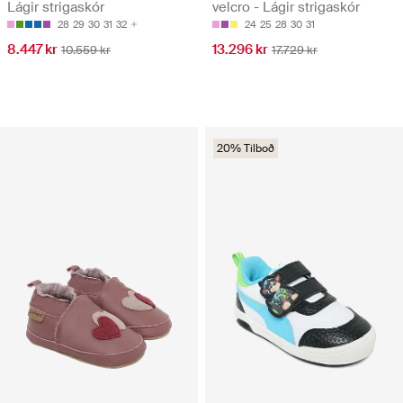
Lágir strigaskór
velcro - Lágir strigaskór
28
29
30
31
32
24
25
28
30
31
8.447 kr
13.296 kr
10.559 kr
17.729 kr
20% Tilboð