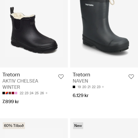
Tretorn
Tretorn
AKTIV CHELSEA
NAVEN
WINTER
19
20
21
22
23
22
23
24
25
26
6.129 kr
7.899 kr
60% Tilboð
New