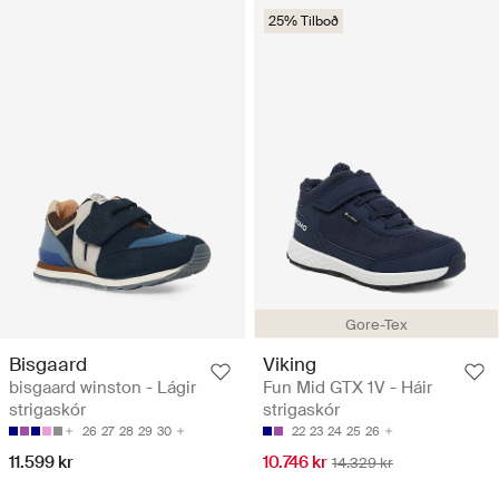
25% Tilboð
Gore-Tex
Bisgaard
Viking
bisgaard winston - Lágir
Fun Mid GTX 1V - Háir
strigaskór
strigaskór
26
27
28
29
30
22
23
24
25
26
11.599 kr
10.746 kr
14.329 kr