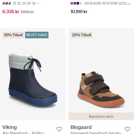
21
22
23
24
25
20/12.6CM
21/13.3CM
22/13.9CM
6.335 kr
10.199 kr
7.919 kr
35% Tilboð
MUST-HAVE
20% Tilboð
Barefoot skór
Viking
Bisgaard
Alv Barefoot - Fóðru
bisgaard barefoot becky