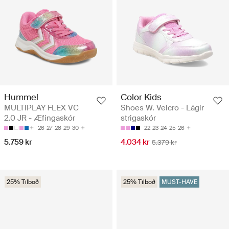
Hummel
Color Kids
MULTIPLAY FLEX VC
Shoes W. Velcro - Lágir
2.0 JR - Æfingaskór
strigaskór
26
27
28
29
30
22
23
24
25
26
5.759 kr
4.034 kr
5.379 kr
25% Tilboð
25% Tilboð
MUST-HAVE