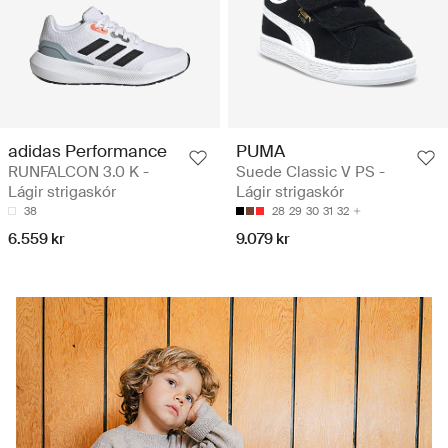
adidas Performance
PUMA
RUNFALCON 3.0 K -
Suede Classic V PS -
Lágir strigaskór
Lágir strigaskór
38
28
29
30
31
32
6.559 kr
9.079 kr