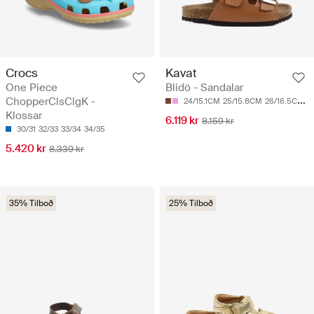
Crocs
Kavat
One Piece
Blidö - Sandalar
ChopperClsClgK -
24/15.1CM
25/15.8CM
26/16.5CM
2
Klossar
6.119 kr
8.159 kr
30/31
32/33
33/34
34/35
5.420 kr
8.339 kr
35% Tilboð
25% Tilboð