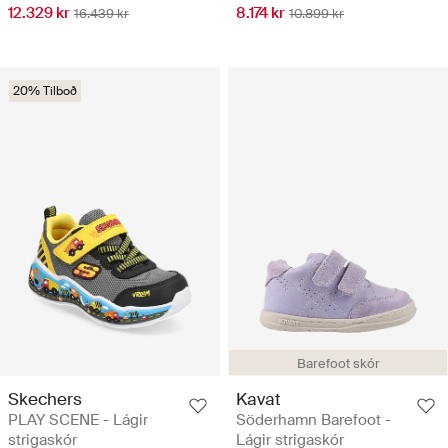
12.329 kr
8.174 kr
16.439 kr
10.899 kr
20% Tilboð
Barefoot skór
Skechers
Kavat
PLAY SCENE - Lágir
Söderhamn Barefoot -
strigaskór
Lágir strigaskór