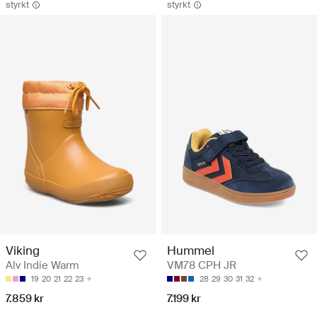
styrkt
styrkt
Viking
Hummel
Alv Indie Warm
VM78 CPH JR
19
20
21
22
23
28
29
30
31
32
7.859 kr
7.199 kr