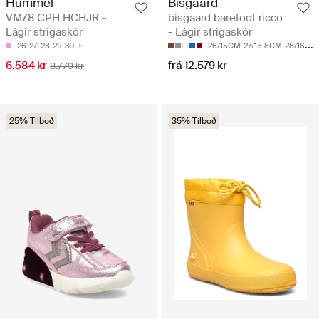
Hummel
Bisgaard
VM78 CPH HCHJR -
bisgaard barefoot ricco
Lágir strigaskór
- Lágir strigaskór
26
27
28
29
30
26/15CM
27/15.8CM
28/16.5CM
6.584 kr
frá 12.579 kr
8.779 kr
25% Tilboð
35% Tilboð