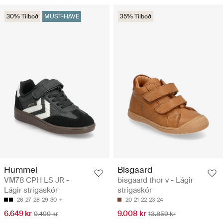
30% Tilboð
MUST-HAVE
35% Tilboð
Hummel
Bisgaard
VM78 CPH LS JR -
bisgaard thor v - Lágir
Lágir strigaskór
strigaskór
26
27
28
29
30
20
21
22
23
24
6.649 kr
9.008 kr
9.499 kr
13.859 kr