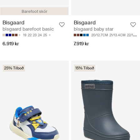
Barefoot skór
Bisgaard
Bisgaard
bisgaard barefoot basic
bisgaard baby star
19
22
23
24
25
20/12.7CM
21/13.4CM
22/14CM
6.919 kr
7.919 kr
25% Tilboð
15% Tilboð