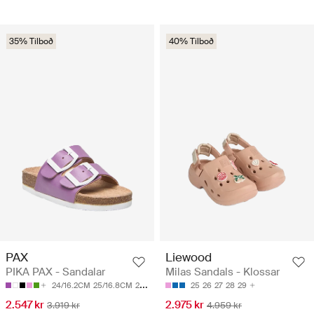
35% Tilboð
40% Tilboð
PAX
Liewood
PIKA PAX - Sandalar
Milas Sandals - Klossar
24/16.2CM
25/16.8CM
26/17.45CM
27/18.1CM
25
26
27
28/18.7CM
28
29
2.547 kr
2.975 kr
3.919 kr
4.959 kr