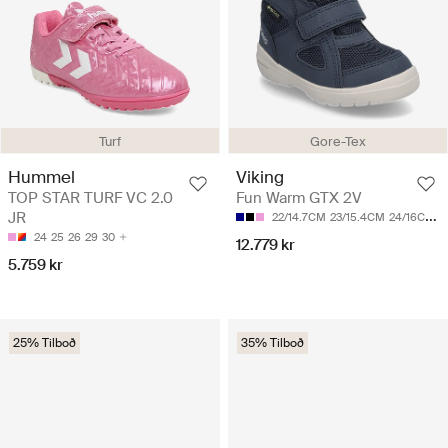
Turf
Gore-Tex
Hummel
Viking
TOP STAR TURF VC 2.0
Fun Warm GTX 2V
JR
22/14.7CM
23/15.4CM
24/16CM
2
24
25
26
29
30
12.779 kr
5.759 kr
25% Tilboð
35% Tilboð