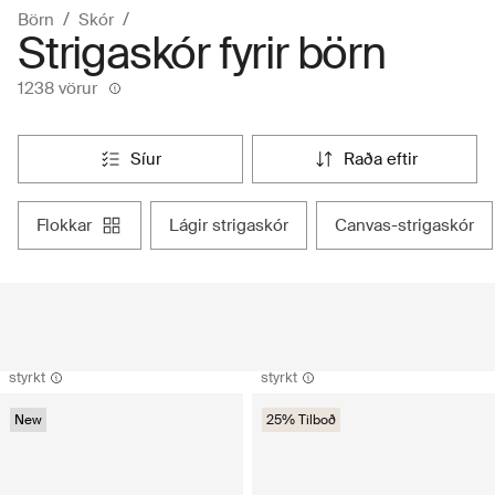
Börn
Skór
Strigaskór fyrir börn
1238 vörur
síur
raða eftir
flokkar
lágir strigaskór
canvas-strigaskór
styrkt
styrkt
New
25% Tilboð