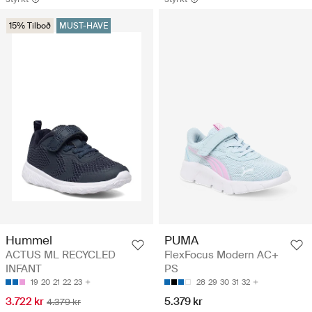
15% Tilboð
MUST-HAVE
Hummel
PUMA
ACTUS ML RECYCLED
FlexFocus Modern AC+
INFANT
PS
19
20
21
22
23
28
29
30
31
32
3.722 kr
5.379 kr
4.379 kr