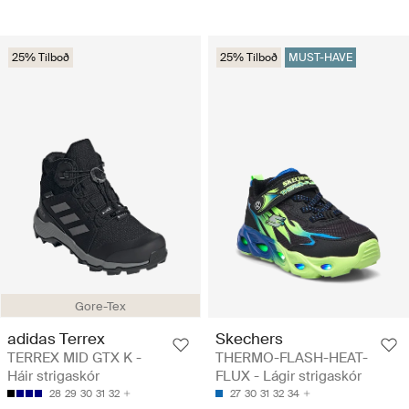
25% Tilboð
25% Tilboð
MUST-HAVE
Gore-Tex
adidas Terrex
Skechers
TERREX MID GTX K -
THERMO-FLASH-HEAT-
Háir strigaskór
FLUX - Lágir strigaskór
28
29
30
31
32
27
30
31
32
34