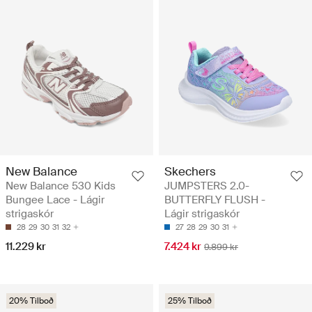
New Balance
Skechers
New Balance 530 Kids
JUMPSTERS 2.0-
Bungee Lace - Lágir
BUTTERFLY FLUSH -
strigaskór
Lágir strigaskór
28
29
30
31
32
27
28
29
30
31
11.229 kr
7.424 kr
9.899 kr
20% Tilboð
25% Tilboð