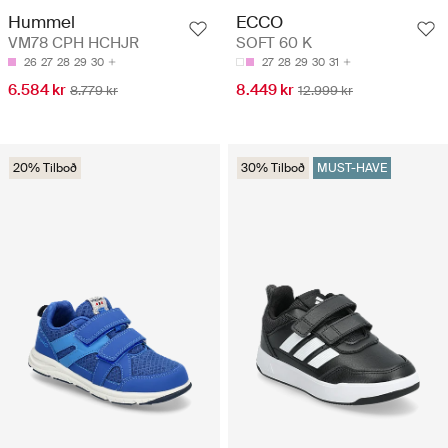
Hummel
ECCO
VM78 CPH HCHJR
SOFT 60 K
26
27
28
29
30
27
28
29
30
31
6.584 kr
8.449 kr
8.779 kr
12.999 kr
20% Tilboð
30% Tilboð
MUST-HAVE