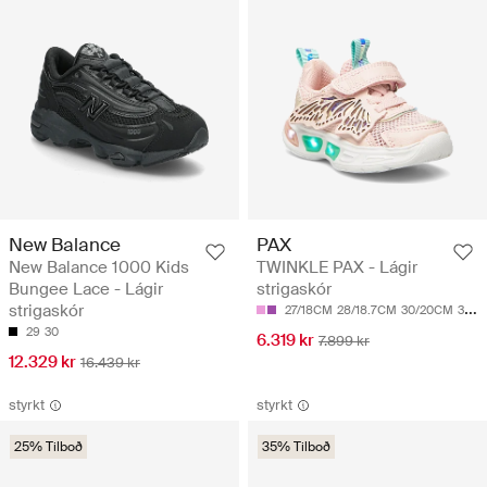
New Balance
PAX
New Balance 1000 Kids
TWINKLE PAX - Lágir
Bungee Lace - Lágir
strigaskór
strigaskór
27/18CM
28/18.7CM
30/20CM
31/20.7CM
29
30
6.319 kr
7.899 kr
12.329 kr
16.439 kr
styrkt
styrkt
25% Tilboð
35% Tilboð