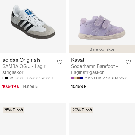
Barefoot skór
adidas Originals
Kavat
SAMBA OG J - Lágir
Söderhamn Barefoot -
strigaskór
Lágir strigaskór
35 1/3
36
36 2/3
37 1/3
38
20/12.6CM
21/13.3CM
22/13.9CM
10.949 kr
10.199 kr
14.599 kr
25% Tilboð
20% Tilboð