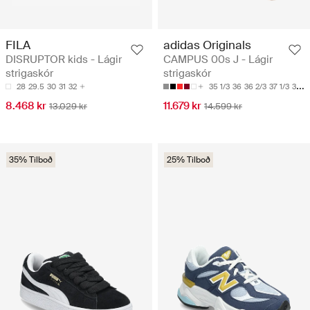
FILA
adidas Originals
DISRUPTOR kids - Lágir
CAMPUS 00s J - Lágir
strigaskór
strigaskór
28
29.5
30
31
32
35 1/3
36
36 2/3
37 1/3
38
8.468 kr
11.679 kr
13.029 kr
14.599 kr
35% Tilboð
25% Tilboð