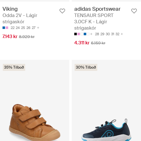
Viking
adidas Sportswear
Odda 2V - Lágir
TENSAUR SPORT
strigaskór
3.0CF K - Lágir
strigaskór
22
24
25
26
27
28
29
30
31
32
7.143 kr
8.929 kr
4.311 kr
6.159 kr
35% Tilboð
30% Tilboð