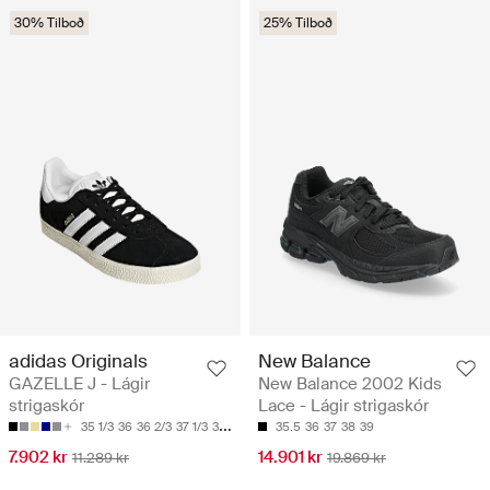
30% Tilboð
25% Tilboð
adidas Originals
New Balance
GAZELLE J - Lágir
New Balance 2002 Kids
strigaskór
Lace - Lágir strigaskór
35 1/3
36
36 2/3
37 1/3
38
35.5
36
37
38
39
7.902 kr
14.901 kr
11.289 kr
19.869 kr