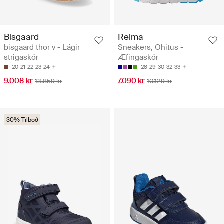
Bisgaard
Reima
bisgaard thor v - Lágir
Sneakers, Ohitus -
strigaskór
Æfingaskór
20
21
22
23
24
28
29
30
32
33
9.008 kr
7.090 kr
13.859 kr
10.129 kr
30% Tilboð