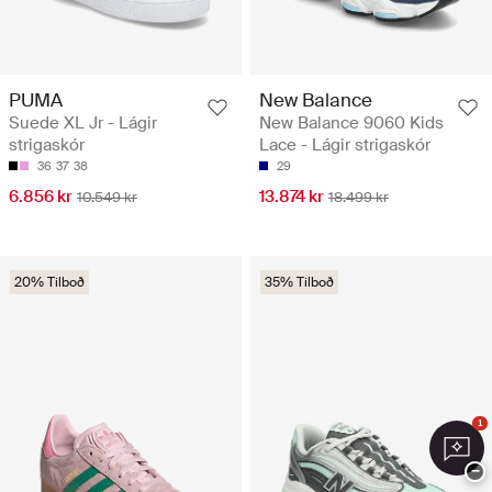
PUMA
New Balance
Suede XL Jr - Lágir
New Balance 9060 Kids
strigaskór
Lace - Lágir strigaskór
36
37
38
29
6.856 kr
13.874 kr
10.549 kr
18.499 kr
20% Tilboð
35% Tilboð
1
−