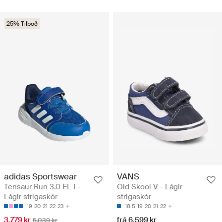
25% Tilboð
adidas Sportswear
VANS
Tensaur Run 3.0 EL I -
Old Skool V - Lágir
Lágir strigaskór
strigaskór
19
20
21
22
23
18.5
19
20
21
22
3.779 kr
frá 6.599 kr
5.039 kr