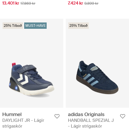
13.401 kr
7.424 kr
17.869 kr
9.899 kr
25% Tilboð
MUST-HAVE
25% Tilboð
Hummel
adidas Originals
DAYLIGHT JR - Lágir
HANDBALL SPEZIAL J
strigaskór
- Lágir strigaskór