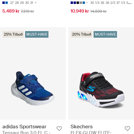
27
28
29
30
31
35 1/3
36
36 2/3
37 1/3
38
5.489 kr
10.949 kr
7.319 kr
14.599 kr
25% Tilboð
MUST-HAVE
20% Tilboð
MUST-HAVE
adidas Sportswear
Skechers
Tensaur Run 3.0 EL C -
FLEX-GLOW ELITE-