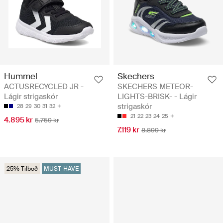
Hummel
Skechers
ACTUSRECYCLED JR -
SKECHERS METEOR-
Lágir strigaskór
LIGHTS-BRISK- - Lágir
strigaskór
28
29
30
31
32
21
22
23
24
25
4.895 kr
5.759 kr
7.119 kr
8.899 kr
25% Tilboð
MUST-HAVE