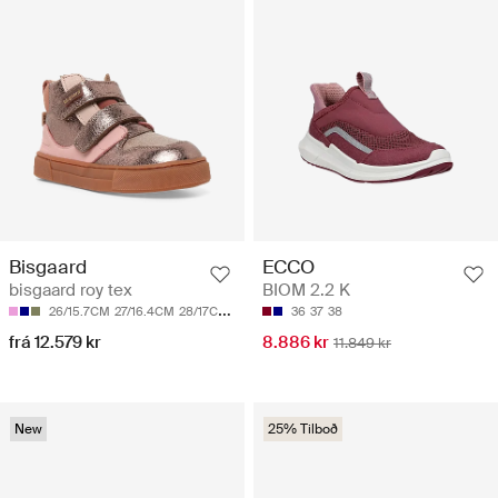
Bisgaard
ECCO
bisgaard roy tex
BIOM 2.2 K
26/15.7CM
27/16.4CM
28/17CM
29/17.6CM
36
30/18.4CM
37
38
frá 12.579 kr
8.886 kr
11.849 kr
New
25% Tilboð