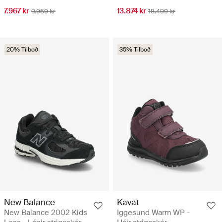
7.967 kr
13.874 kr
9.959 kr
18.499 kr
20% Tilboð
35% Tilboð
New Balance
Kavat
New Balance 2002 Kids
Iggesund Warm WP -