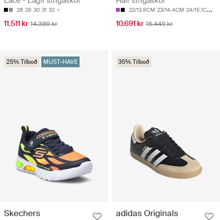
Lace - Lágir strigaskór
Háir strigaskór
28
29
30
31
32
22/13.8CM
23/14.4CM
24/15.1CM
25
11.511 kr
10.691 kr
14.389 kr
16.449 kr
25% Tilboð
MUST-HAVE
35% Tilboð
Skechers
adidas Originals