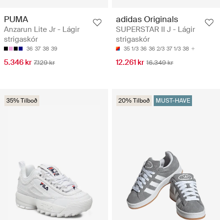
PUMA
adidas Originals
Anzarun Lite Jr - Lágir
SUPERSTAR II J - Lágir
strigaskór
strigaskór
36
37
38
39
35 1/3
36
36 2/3
37 1/3
38
5.346 kr
12.261 kr
7.129 kr
16.349 kr
35% Tilboð
20% Tilboð
MUST-HAVE