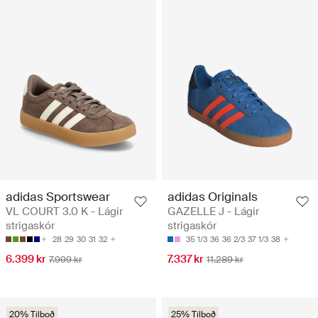
adidas Sportswear
adidas Originals
VL COURT 3.0 K - Lágir
GAZELLE J - Lágir
strigaskór
strigaskór
28
29
30
31
32
35 1/3
36
36 2/3
37 1/3
38
6.399 kr
7.337 kr
7.999 kr
11.289 kr
20% Tilboð
25% Tilboð