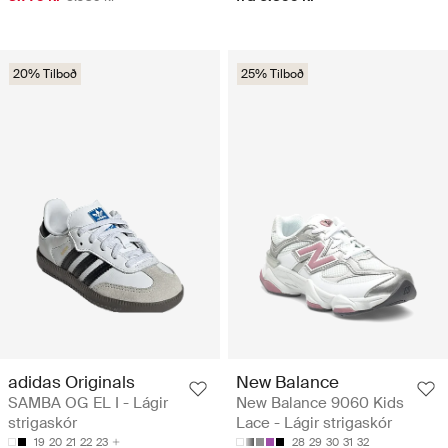
20% Tilboð
25% Tilboð
adidas Originals
New Balance
SAMBA OG EL I - Lágir
New Balance 9060 Kids
strigaskór
Lace - Lágir strigaskór
19
20
21
22
23
28
29
30
31
32