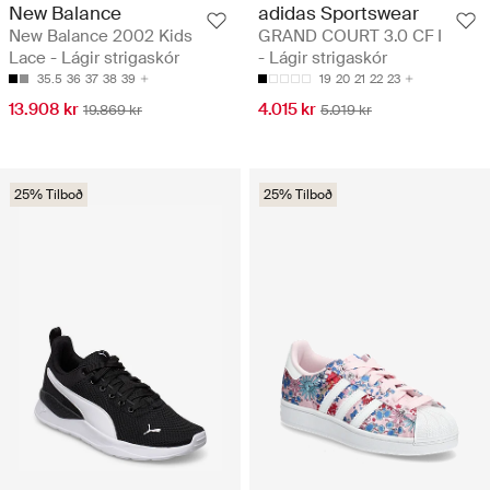
New Balance
adidas Sportswear
New Balance 2002 Kids
GRAND COURT 3.0 CF I
Lace - Lágir strigaskór
- Lágir strigaskór
35.5
36
37
38
39
19
20
21
22
23
13.908 kr
4.015 kr
19.869 kr
5.019 kr
25% Tilboð
25% Tilboð