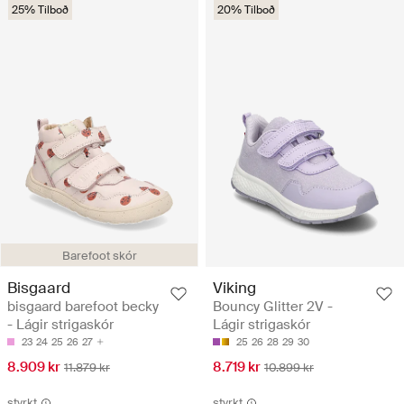
25% Tilboð
20% Tilboð
Barefoot skór
Bisgaard
Viking
bisgaard barefoot becky
Bouncy Glitter 2V -
- Lágir strigaskór
Lágir strigaskór
23
24
25
26
27
25
26
28
29
30
8.909 kr
8.719 kr
11.879 kr
10.899 kr
styrkt
styrkt