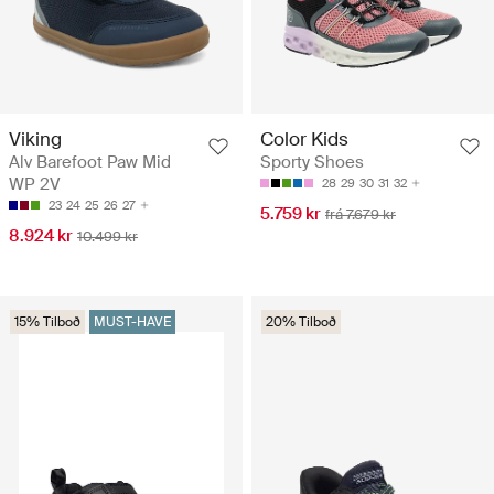
Viking
Color Kids
Alv Barefoot Paw Mid
Sporty Shoes
WP 2V
28
29
30
31
32
23
24
25
26
27
5.759 kr
frá 7.679 kr
8.924 kr
10.499 kr
15% Tilboð
MUST-HAVE
20% Tilboð