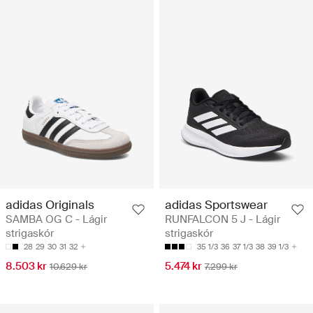
adidas Originals
adidas Sportswear
SAMBA OG C - Lágir
RUNFALCON 5 J - Lágir
strigaskór
strigaskór
28
29
30
31
32
35 1/3
36
37 1/3
38
39 1/3
8.503 kr
5.474 kr
10.629 kr
7.299 kr