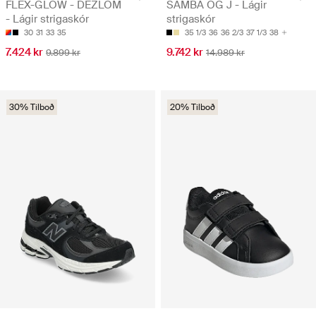
FLEX-GLOW - DEZLOM
SAMBA OG J - Lágir
- Lágir strigaskór
strigaskór
30
31
33
35
35 1/3
36
36 2/3
37 1/3
38
7.424 kr
9.742 kr
9.899 kr
14.989 kr
30% Tilboð
20% Tilboð