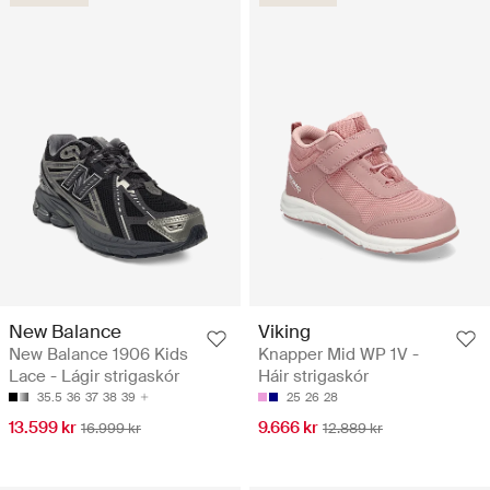
New Balance
Viking
New Balance 1906 Kids
Knapper Mid WP 1V -
Lace - Lágir strigaskór
Háir strigaskór
35.5
36
37
38
39
25
26
28
13.599 kr
9.666 kr
16.999 kr
12.889 kr