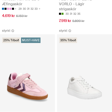
Æfingaskór
VORLO - Lágir
strigaskór
29
30
31
32
33
30
31
32
35
4.619 kr
6.159 kr
7.919 kr
9.899 kr
styrkt
styrkt
25% Tilboð
MUST-HAVE
35% Tilboð