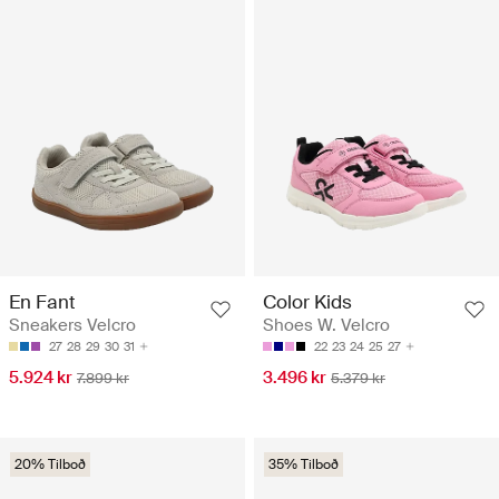
En Fant
Color Kids
Sneakers Velcro
Shoes W. Velcro
27
28
29
30
31
22
23
24
25
27
5.924 kr
3.496 kr
7.899 kr
5.379 kr
20% Tilboð
35% Tilboð