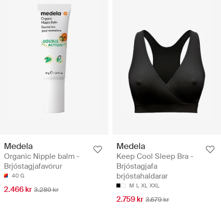
Medela
Medela
Organic Nipple balm -
Keep Cool Sleep Bra -
Brjóstagjafavörur
Brjóstagjafa
brjóstahaldarar
40 G
M
L
XL
XXL
2.466 kr
3.289 kr
2.759 kr
3.679 kr