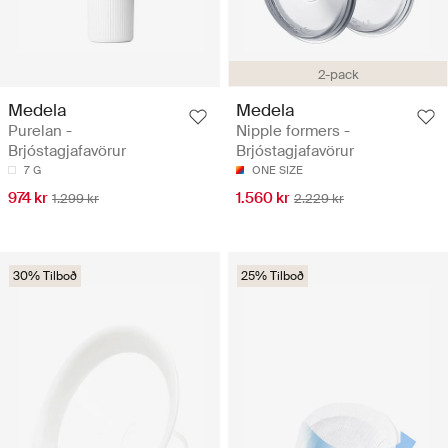
2-pack
Medela
Medela
Purelan -
Nipple formers -
Brjóstagjafavörur
Brjóstagjafavörur
7 G
ONE SIZE
974 kr
1.560 kr
1.299 kr
2.229 kr
30% Tilboð
25% Tilboð