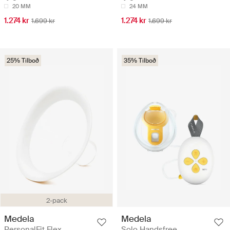
20 MM
24 MM
1.274 kr
1.274 kr
1.699 kr
1.699 kr
25% Tilboð
35% Tilboð
2-pack
Medela
Medela
PersonalFit Flex
Solo Handsfree