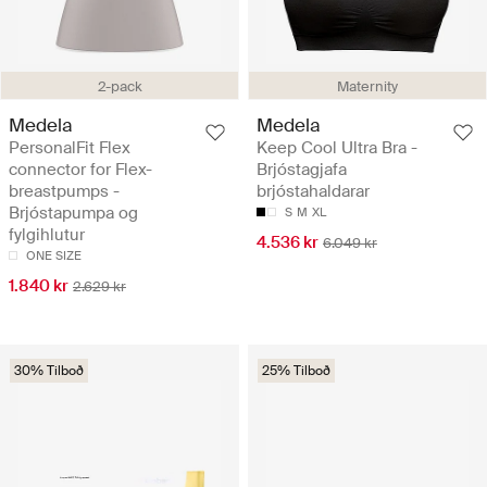
2-pack
Maternity
Medela
Medela
PersonalFit Flex
Keep Cool Ultra Bra -
connector for Flex-
Brjóstagjafa
breastpumps -
brjóstahaldarar
Brjóstapumpa og
S
M
XL
fylgihlutur
4.536 kr
6.049 kr
ONE SIZE
1.840 kr
2.629 kr
30% Tilboð
25% Tilboð