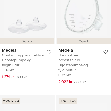
2-pack
2-pack
Medela
Medela
Contact nipple shields -
Hands-free
Brjóstapumpa og
breastshield -
fylgihlutur
Brjóstapumpa og
fylgihlutur
16 MM
24 MM
1.274 kr
1.699 kr
2.022 kr
2.889 kr
25% Tilboð
30% Tilboð