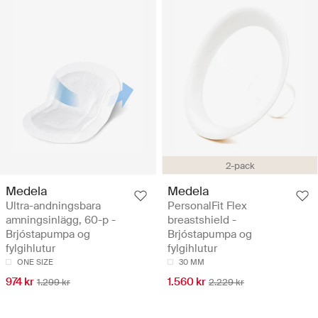
2-pack
Medela
Medela
Ultra-andningsbara
PersonalFit Flex
amningsinlägg, 60-p -
breastshield -
Brjóstapumpa og
Brjóstapumpa og
fylgihlutur
fylgihlutur
ONE SIZE
30 MM
974 kr
1.560 kr
1.299 kr
2.229 kr