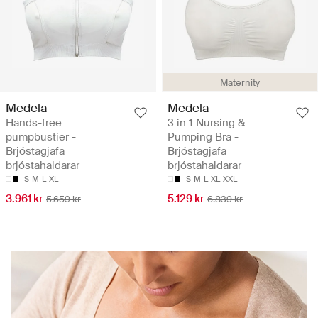
Maternity
Medela
Medela
Hands-free
3 in 1 Nursing &
pumpbustier -
Pumping Bra -
Brjóstagjafa
Brjóstagjafa
brjóstahaldarar
brjóstahaldarar
S
M
L
XL
S
M
L
XL
XXL
3.961 kr
5.129 kr
5.659 kr
6.839 kr