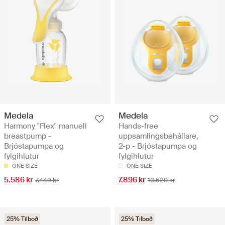
Medela
Medela
Harmony "Flex" manuell
Hands-free
breastpump -
uppsamlingsbehållare,
Brjóstapumpa og
2-p - Brjóstapumpa og
fylgihlutur
fylgihlutur
ONE SIZE
ONE SIZE
5.586 kr
7.896 kr
7.449 kr
10.529 kr
25% Tilboð
25% Tilboð