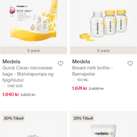
5-pack
3-pack
Medela
Medela
Quick Clean microwave
Breast milk bottle -
bags - Brjóstapumpa og
Barnapelar
fylgihlutur
150 ML
ONE SIZE
1.874 kr
2.499 kr
1.840 kr
2.629 kr
30% Tilboð
25% Tilboð