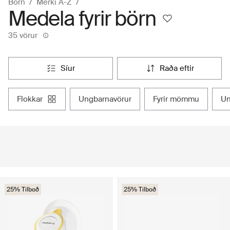
Börn
Merki A-Z
Medela fyrir börn
35 vörur
síur
raða eftir
flokkar
ungbarnavörur
fyrir mömmu
u
25% Tilboð
25% Tilboð