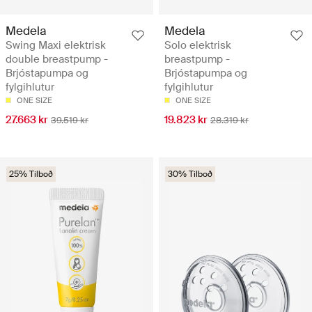
Medela
Medela
Swing Maxi elektrisk
Solo elektrisk
double breastpump -
breastpump -
Brjóstapumpa og
Brjóstapumpa og
fylgihlutur
fylgihlutur
ONE SIZE
ONE SIZE
27.663 kr
19.823 kr
39.519 kr
28.319 kr
25% Tilboð
30% Tilboð