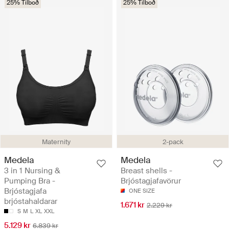
25% Tilboð
25% Tilboð
Maternity
2-pack
Medela
Medela
3 in 1 Nursing &
Breast shells -
Pumping Bra -
Brjóstagjafavörur
Brjóstagjafa
ONE SIZE
brjóstahaldarar
1.671 kr
2.229 kr
S
M
L
XL
XXL
5.129 kr
6.839 kr