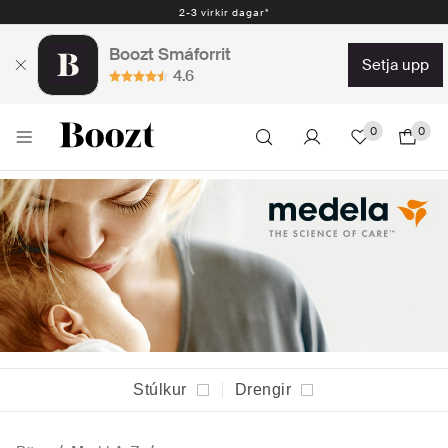
Auðveld skil 30 dagar - 2.300 kr
Boozt Smáforrit
setja upp
4.6
0
0
Stúlkur
Drengir