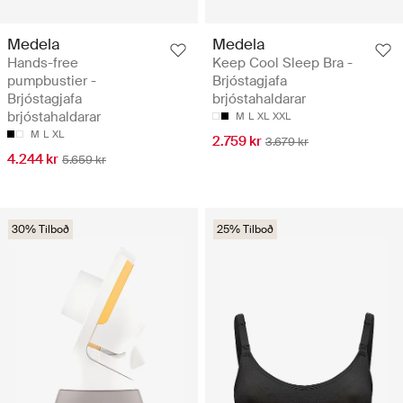
Medela
Medela
Hands-free
Keep Cool Sleep Bra -
pumpbustier -
Brjóstagjafa
Brjóstagjafa
brjóstahaldarar
brjóstahaldarar
M
L
XL
XXL
M
L
XL
2.759 kr
3.679 kr
4.244 kr
5.659 kr
30% Tilboð
25% Tilboð