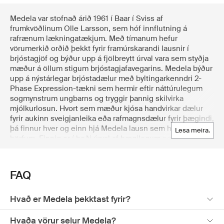
Medela var stofnað árið 1961 í Baar í Sviss af
frumkvöðlinum Olle Larsson, sem hóf innflutning á
rafrænum lækningatækjum. Með tímanum hefur
vörumerkið orðið þekkt fyrir framúrskarandi lausnir í
brjóstagjöf og býður upp á fjölbreytt úrval vara sem styðja
mæður á öllum stigum brjóstagjafavegarins. Medela býður
upp á nýstárlegar brjóstadælur með byltingarkenndri 2-
Phase Expression-tækni sem hermir eftir náttúrulegum
sogmynstrum ungbarns og tryggir þannig skilvirka
mjólkurlosun. Hvort sem mæður kjósa handvirkar dælur
fyrir aukinn sveigjanleika eða rafmagnsdælur fyrir þægindi,
þá finnur hver og einn hjá Medela lausn sem hentar þeirra
lesa meira.
þörfum. Einnig er í boði úrval af þægilegum og hagnýtum
brjóstagjafabrjóstahöldurum sem veita stuðning og
þægindi á brjóstagjafartímanum. Vörulína Medela nær
einnig yfir ómissandi aukahluti fyrir brjóstagjöf, svo sem
FAQ
mjólkurgeymslupoka, brjóstamjólkursafnara og róandi
umhirðuvörur eins og lanólín og hýdrógelpúða. Kynntu þér
vandlega valið úrval af nauðsynjavörum frá Medela á
Hvað er Medela þekktast fyrir?
Boozt.com, leiðandi norrænni netverslun.
Hvaða vörur selur Medela?