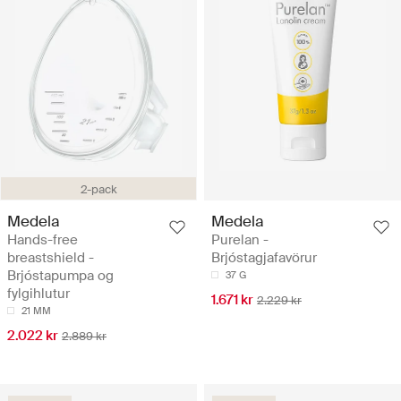
2-pack
Medela
Medela
Hands-free
Purelan -
breastshield -
Brjóstagjafavörur
Brjóstapumpa og
37 G
fylgihlutur
1.671 kr
2.229 kr
21 MM
2.022 kr
2.889 kr