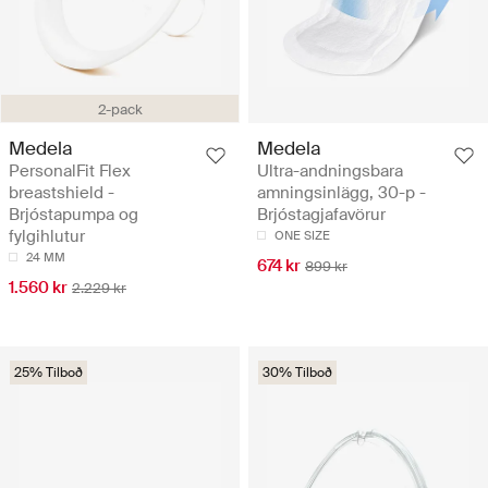
2-pack
Medela
Medela
PersonalFit Flex
Ultra-andningsbara
breastshield -
amningsinlägg, 30-p -
Brjóstapumpa og
Brjóstagjafavörur
fylgihlutur
ONE SIZE
24 MM
674 kr
899 kr
1.560 kr
2.229 kr
25% Tilboð
30% Tilboð