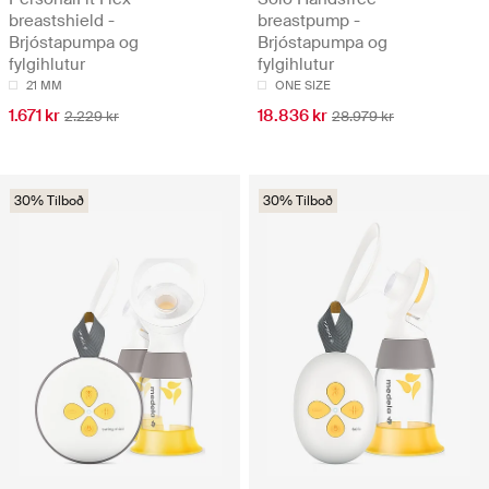
breastshield -
breastpump -
Brjóstapumpa og
Brjóstapumpa og
fylgihlutur
fylgihlutur
21 MM
ONE SIZE
1.671 kr
18.836 kr
2.229 kr
28.979 kr
30% Tilboð
30% Tilboð