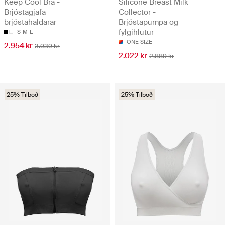
Keep Cool Bra -
Silicone Breast Milk
Brjóstagjafa
Collector -
brjóstahaldarar
Brjóstapumpa og
fylgihlutur
S
M
L
ONE SIZE
2.954 kr
3.939 kr
2.022 kr
2.889 kr
25% Tilboð
25% Tilboð