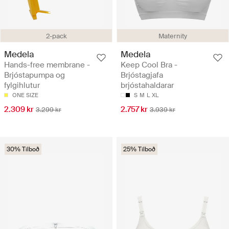
2-pack
Maternity
Medela
Medela
Hands-free membrane -
Keep Cool Bra -
Brjóstapumpa og
Brjóstagjafa
fylgihlutur
brjóstahaldarar
ONE SIZE
S
M
L
XL
2.309 kr
2.757 kr
3.299 kr
3.939 kr
30% Tilboð
25% Tilboð