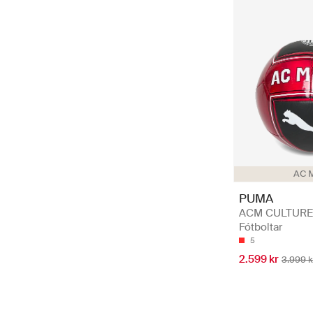
AC M
PUMA
ACM CULTURE B
Fótboltar
5
2.599 kr
3.999 k