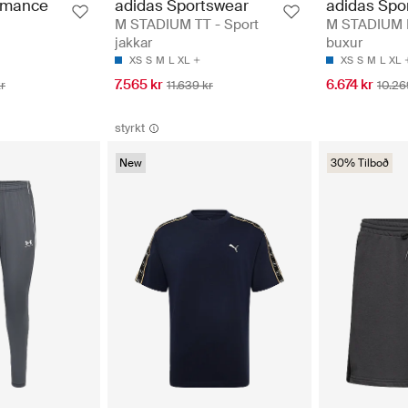
rmance
adidas Sportswear
adidas Spo
M STADIUM TT - Sport
M STADIUM P
jakkar
buxur
XS
S
M
L
XL
XS
S
M
L
XL
7.565 kr
6.674 kr
r
11.639 kr
10.26
styrkt
New
30% Tilboð