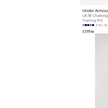
Under Armou
UA M Challeng
Training Pnt
S
M
L
XL
7.779 kr