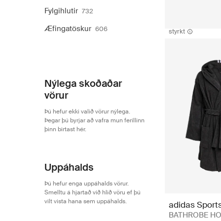
Fylgihlutir
732
Æfingatöskur
606
styrkt
Nýlega skoðaðar
vörur
Þú hefur ekki valið vörur nýlega.
Þegar þú byrjar að vafra mun ferillinn
þinn birtast hér.
Uppáhalds
Þú hefur enga uppáhalds vörur.
Smelltu á hjartað við hlið vöru ef þú
vilt vista hana sem uppáhalds.
adidas Sport
BATHROBE H