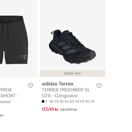
Gore-Tex
adidas Terrex
HYROX
TERREX FREEHIKER SL
 SHORT -
GTX - Gönguskór
buxur
39 1/3
42
42 2/3
43 1/3
45 1/3
17.549 kr
23.399 kr
kr