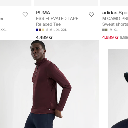
adidas Spo
r
PUMA
M CAMO PRI
er
ESS ELEVATED TAPE
Sweat short
Relaxed Tee
M
XL
XXL
S
M
L
XL
XXL
4.689 kr
4.489 kr
6.69