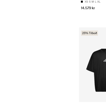
XS
S
M
L
XL
14.579 kr
25% Tilboð