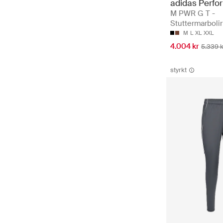
adidas Perfo
M PWR G T -
Stuttermarbolir
M
L
XL
XXL
4.004 kr
5.339 k
styrkt