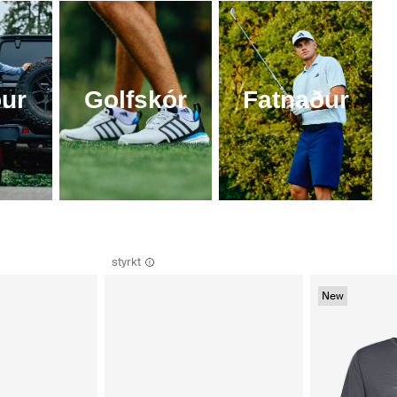
ur
Golfskór
Fatnaður
styrkt
New