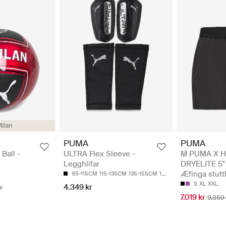
ilan
PUMA
PUMA
all -
ULTRA Flex Sleeve -
M PUMA X 
Legghlífar
DRYELITE 5"
Æfinga stutt
95-115CM
115-135CM
135-155CM
155-175CM
S
XL
XXL
4.349 kr
r
7.019 kr
9.359 