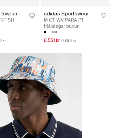
rtswear
adidas Sportswear
NT SH -
M CT WV PARA PT -
s
frjálslegar buxur
L
XXL
6.551 kr
9 kr
9.359 kr