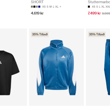
Stuttermarbo
SHORT
XS
S
L
XL
XX
XS
S
M
L
XL
7.499 kr
4.619 kr
9.999
35% Tilboð
35% Tilboð