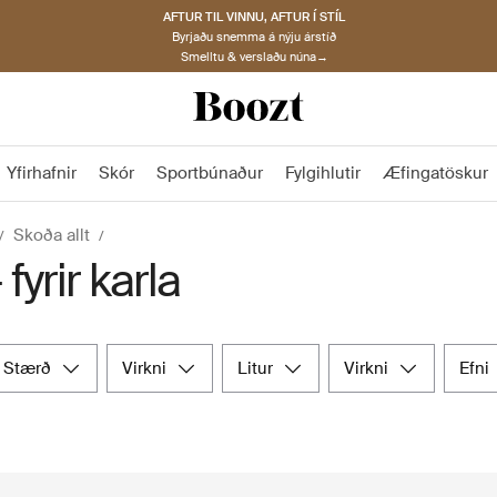
AFTUR TIL VINNU, AFTUR Í STÍL
Byrjaðu snemma á nýju árstíð
Smelltu & verslaðu núna→
Yfirhafnir
Skór
Sportbúnaður
Fylgihlutir
Æfingatöskur
Skoða allt
 fyrir karla
stærð
virkni
litur
virkni
efni