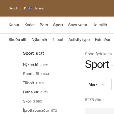
Sending til:
Ísland
Konur
Karlar
Börn
Sport
Snyrtivörur
Heimilið
Skoða allt
Nýkomið
Tilboð
Activity type
Fatnaður
Sport
8 275
Sport fyrir karla
Sport -
Nýkomið
3 860
Sportstíll
1 934
Tilboð
6 152
merki
Fatnaður
4 713
8275 vörur
Skór
3 683
Íþróttabúnaður
972