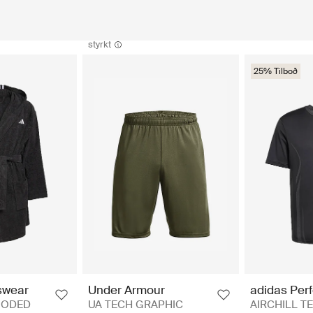
styrkt
25% Tilboð
adidas Per
swear
Under Armour
AIRCHILL TE
OODED
UA TECH GRAPHIC