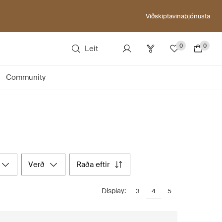
Viðskiptavinaþjónusta
0
0
Leit
Community
verð
raða eftir
Display:
3
4
5