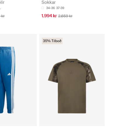
lir
Sokkar
L
34-36
37-39
1.994 kr
 kr
2.659 kr
35% Tilboð