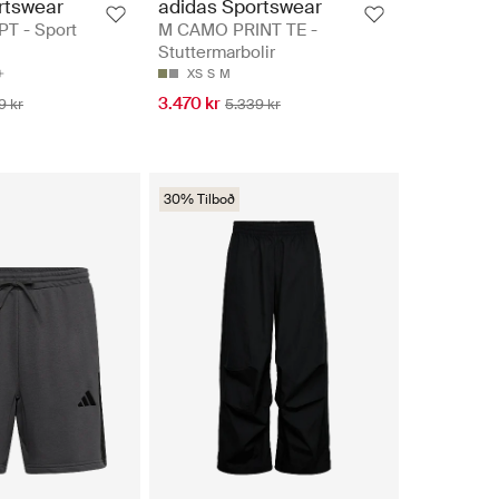
rtswear
adidas Sportswear
T - Sport
M CAMO PRINT TE -
Stuttermarbolir
XS
S
M
3.470 kr
9 kr
5.339 kr
30% Tilboð