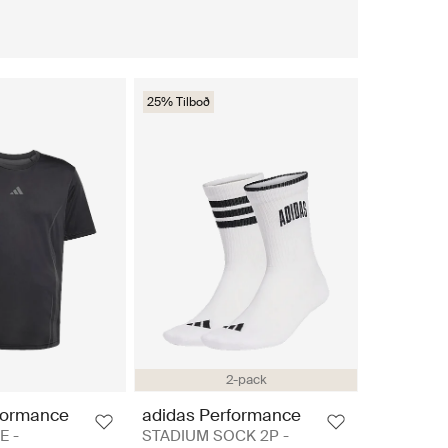
25% Tilboð
2-pack
formance
adidas Performance
E -
STADIUM SOCK 2P -