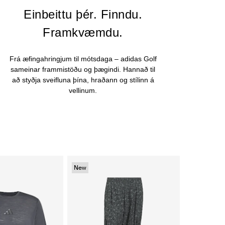
Einbeittu þér. Finndu.
Framkvæmdu.
Frá æfingahringjum til mótsdaga – adidas Golf
sameinar frammistöðu og þægindi. Hannað til
að styðja sveifluna þína, hraðann og stílinn á
vellinum.
New