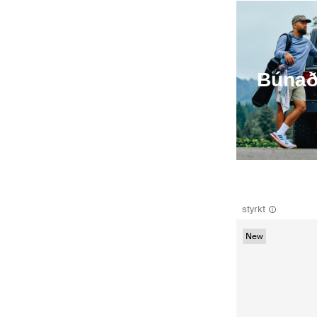
Búnað
styrkt
New