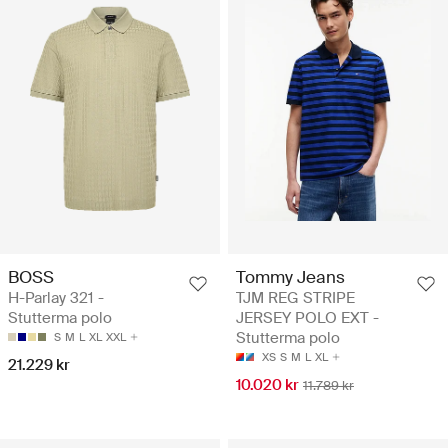
BOSS
Tommy Jeans
H-Parlay 321 -
TJM REG STRIPE
Stutterma polo
JERSEY POLO EXT -
Stutterma polo
S
M
L
XL
XXL
XS
S
M
L
XL
21.229 kr
10.020 kr
11.789 kr