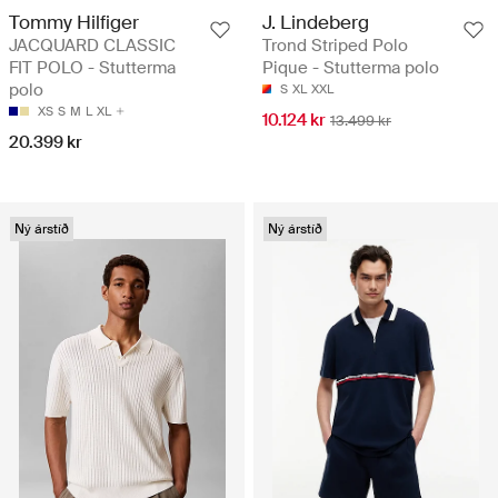
Tommy Hilfiger
J. Lindeberg
JACQUARD CLASSIC
Trond Striped Polo
FIT POLO - Stutterma
Pique - Stutterma polo
polo
S
XL
XXL
XS
S
M
L
XL
10.124 kr
13.499 kr
20.399 kr
Ný árstíð
Ný árstíð