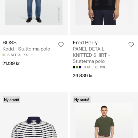
BOSS
Fred Perry
Kodd - Stutterma polo
PANEL DETAIL
KNITTED SHIRT -
S
M
L
XL
XXL
Stutterma polo
21.139 kr
S
M
L
XL
XXL
29.839 kr
Ný árstíð
Ný árstíð