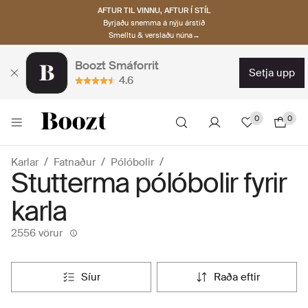
AFTUR TIL VINNU, AFTUR Í STÍL
Byrjaðu snemma á nýju árstíð
Smelltu & verslaðu núna→
Boozt Smáforrit
setja upp
4.6
0
0
Karlar
Fatnaður
Pólóbolir
Stutterma pólóbolir fyrir
karla
2556 vörur
síur
raða eftir