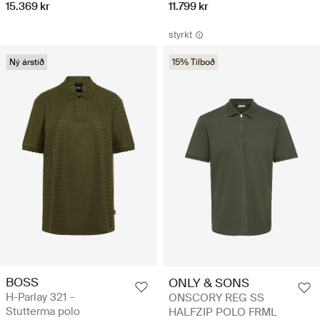
15.369 kr
11.799 kr
styrkt
Ný árstíð
15% Tilboð
BOSS
ONLY & SONS
H-Parlay 321 -
ONSCORY REG SS
Stutterma polo
HALFZIP POLO FRML