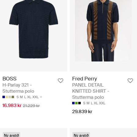
BOSS
Fred Perry
H-Parlay 321 -
PANEL DETAIL
Stutterma polo
KNITTED SHIRT -
Stutterma polo
S
M
L
XL
XXL
S
M
L
XL
XXL
16.983 kr
21.229 kr
29.839 kr
Ný árstíð
Ný árstíð