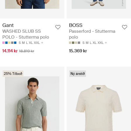
Gant
BOSS
WASHED SLUB SS
Passerford - Stutterma
POLO - Stutterma polo
polo
S
M
L
XL
XXL
S
M
L
XL
XXL
14.114 kr
15.369 kr
18.819 kr
25% Tilboð
Ný árstíð