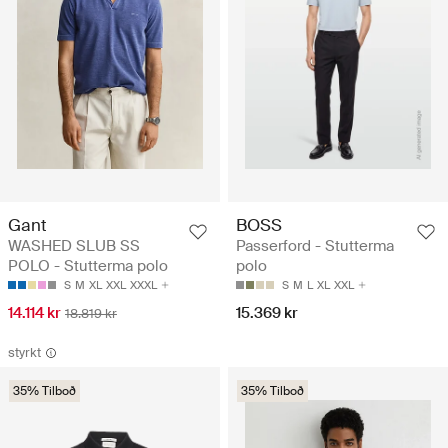
Gant
BOSS
WASHED SLUB SS
Passerford - Stutterma
POLO - Stutterma polo
polo
S
M
XL
XXL
XXXL
S
M
L
XL
XXL
14.114 kr
15.369 kr
18.819 kr
styrkt
35% Tilboð
35% Tilboð