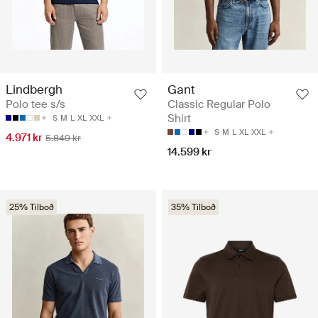
Lindbergh
Gant
Polo tee s/s
Classic Regular Polo
Shirt
S
M
L
XL
XXL
S
M
L
XL
XXL
4.971 kr
5.849 kr
14.599 kr
25% Tilboð
35% Tilboð