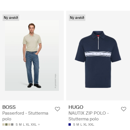
Ný árstíð
Ný árstíð
BOSS
HUGO
Passerford - Stutterma
NAUTIX ZIP POLO -
polo
Stutterma polo
S
M
L
XL
XXL
S
M
L
XL
XXL