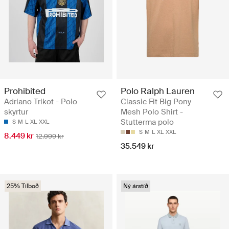
Prohibited
Polo Ralph Lauren
Adriano Trikot - Polo
Classic Fit Big Pony
skyrtur
Mesh Polo Shirt -
Stutterma polo
S
M
L
XL
XXL
S
M
L
XL
XXL
8.449 kr
12.999 kr
35.549 kr
25% Tilboð
Ný árstíð