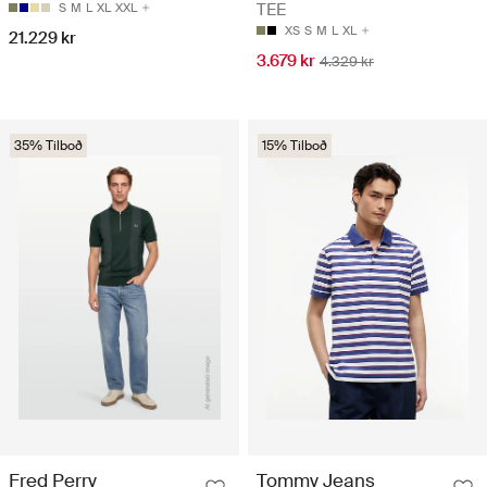
TEE
S
M
L
XL
XXL
XS
S
M
L
XL
21.229 kr
3.679 kr
4.329 kr
35% Tilboð
15% Tilboð
Fred Perry
Tommy Jeans