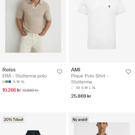
Reiss
AMI
ERA - Stutterma polo
Pique Polo Shirt -
Stutterma
S
M
XL
XS
S
M
L
XL
10.266 kr
13.689 kr
25.869 kr
20% Tilboð
Ný árstíð