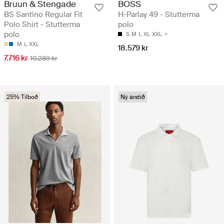
Bruun & Stengade
BOSS
BS Santino Regular Fit
H-Parlay 49 - Stutterma
Polo Shirt - Stutterma
polo
polo
S
M
L
XL
XXL
M
L
XXL
18.579 kr
7.716 kr
10.289 kr
25% Tilboð
Ný árstíð