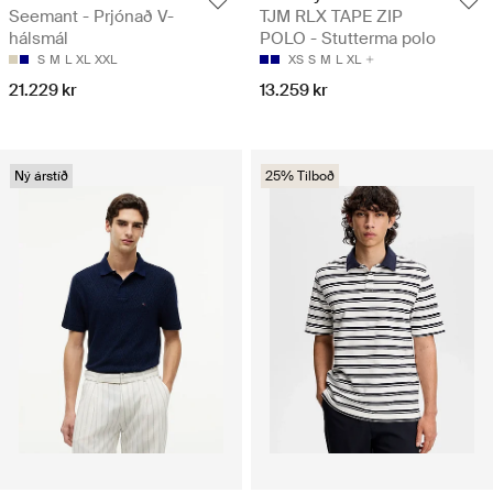
Seemant - Prjónað V-
TJM RLX TAPE ZIP
hálsmál
POLO - Stutterma polo
S
M
L
XL
XXL
XS
S
M
L
XL
21.229 kr
13.259 kr
Ný árstíð
25% Tilboð