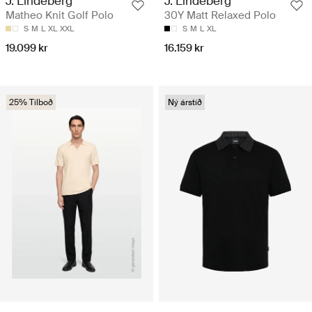
J. Lindeberg
J. Lindeberg
Matheo Knit Golf Polo
30Y Matt Relaxed Polo
S
M
L
XL
XXL
S
M
L
XL
19.099 kr
16.159 kr
25% Tilboð
Ný árstíð