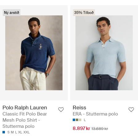
Ný árstíð
35% Tilboð
Polo Ralph Lauren
Reiss
Classic Fit Polo Bear
ERA - Stutterma polo
Mesh Polo Shirt -
L
Stutterma polo
8.897 kr
13.689 kr
S
M
L
XL
XXL