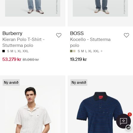
Burberry
BOSS
Kieran Polo T-Shirt -
Kocello - Stutterma
Stutterma polo
polo
S
M
L
XL
XXL
S
M
L
XL
XXL
53.279 kr
19.219 kr
81.969 kr
Ný árstíð
Ný árstíð
1
−