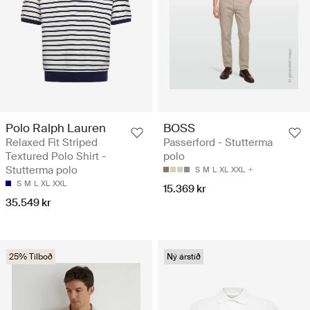
Polo Ralph Lauren
BOSS
Relaxed Fit Striped
Passerford - Stutterma
Textured Polo Shirt -
polo
Stutterma polo
S
M
L
XL
XXL
S
M
L
XL
XXL
15.369 kr
35.549 kr
25% Tilboð
Ný árstíð