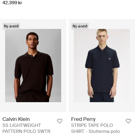
42.399 kr
Ný árstíð
Ný árstíð
Calvin Klein
Fred Perry
SS LIGHTWEIGHT
STRIPE TAPE POLO
PATTERN POLO SWTR
SHIRT - Stutterma polo