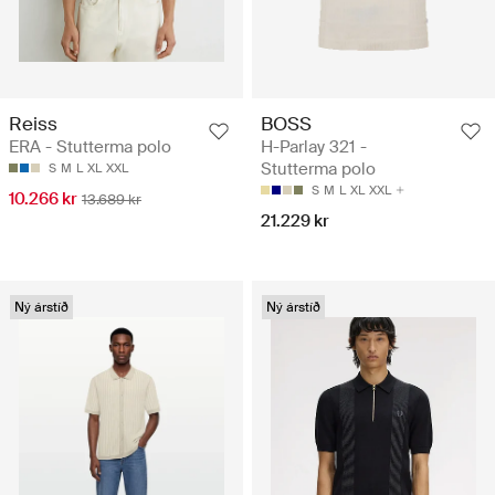
Reiss
BOSS
ERA - Stutterma polo
H-Parlay 321 -
Stutterma polo
S
M
L
XL
XXL
S
M
L
XL
XXL
10.266 kr
13.689 kr
21.229 kr
Ný árstíð
Ný árstíð