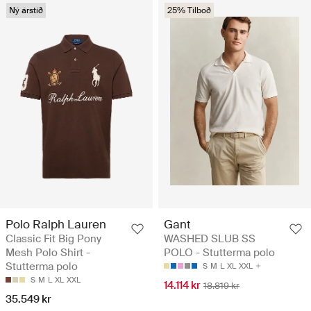
Ný árstíð
25% Tilboð
Polo Ralph Lauren
Gant
Classic Fit Big Pony
WASHED SLUB SS
Mesh Polo Shirt -
POLO - Stutterma polo
Stutterma polo
S
M
L
XL
XXL
S
M
L
XL
XXL
14.114 kr
18.819 kr
35.549 kr