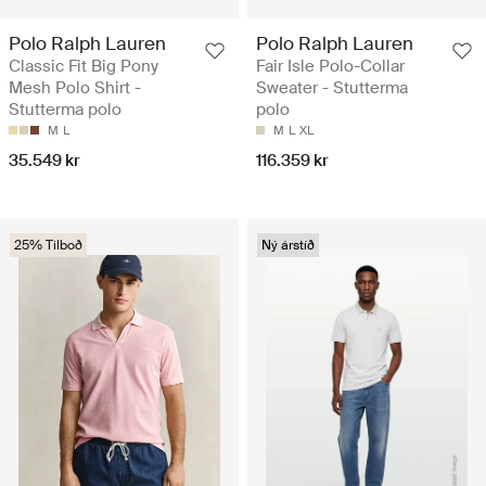
Polo Ralph Lauren
Polo Ralph Lauren
Classic Fit Big Pony
Fair Isle Polo-Collar
Mesh Polo Shirt -
Sweater - Stutterma
Stutterma polo
polo
M
L
M
L
XL
35.549 kr
116.359 kr
25% Tilboð
Ný árstíð