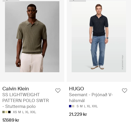
Calvin Klein
HUGO
SS LIGHTWEIGHT
Seemant - Prjónað V-
PATTERN POLO SWTR
hálsmál
- Stutterma polo
S
M
L
XL
XXL
XS
M
L
XL
XXL
21.229 kr
17.689 kr