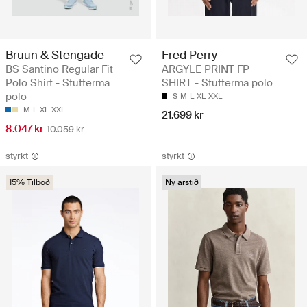
Bruun & Stengade
Fred Perry
BS Santino Regular Fit
ARGYLE PRINT FP
Polo Shirt - Stutterma
SHIRT - Stutterma polo
polo
S
M
L
XL
XXL
M
L
XL
XXL
21.699 kr
8.047 kr
10.059 kr
styrkt
styrkt
15% Tilboð
Ný árstíð