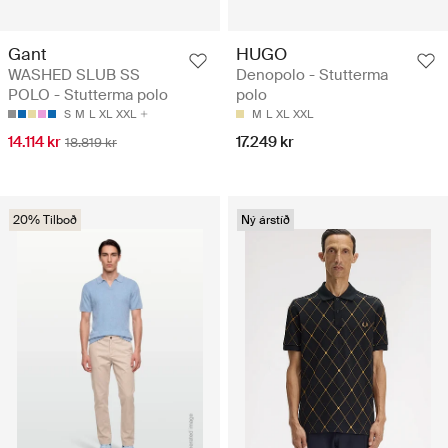
Gant
HUGO
WASHED SLUB SS
Denopolo - Stutterma
POLO - Stutterma polo
polo
S
M
L
XL
XXL
M
L
XL
XXL
14.114 kr
17.249 kr
18.819 kr
20% Tilboð
Ný árstíð