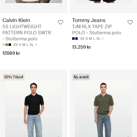
Calvin Klein
Tommy Jeans
SS LIGHTWEIGHT
TJM RLX TAPE ZIP
PATTERN POLO SWTR
POLO - Stutterma polo
- Stutterma polo
XS
S
M
L
XL
XS
S
M
L
XL
13.259 kr
17.689 kr
35% Tilboð
Ný árstíð