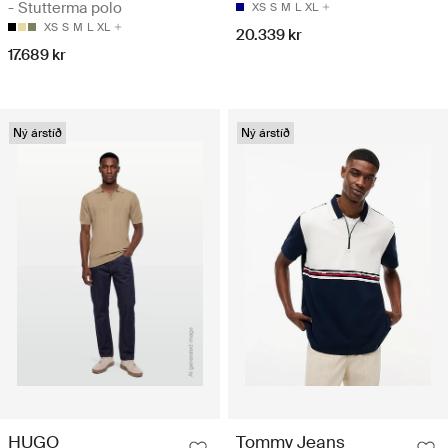
- Stutterma polo
XS
S
M
L
XL
XS
S
M
L
XL
20.339 kr
17.689 kr
Ný árstíð
Ný árstíð
HUGO
Tommy Jeans