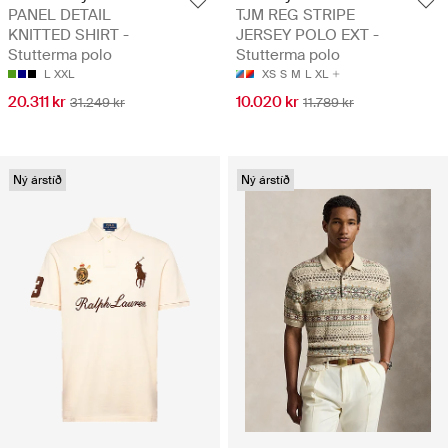
PANEL DETAIL
TJM REG STRIPE
KNITTED SHIRT -
JERSEY POLO EXT -
Stutterma polo
Stutterma polo
L
XXL
XS
S
M
L
XL
20.311 kr
10.020 kr
31.249 kr
11.789 kr
Ný árstíð
Ný árstíð