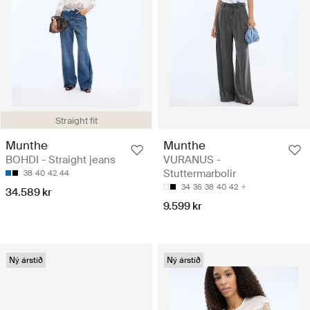
Straight fit
Munthe
Munthe
BOHDI - Straight jeans
VURANUS -
Stuttermarbolir
38
40
42
44
34
36
38
40
42
34.589 kr
9.599 kr
Ný árstíð
Ný árstíð