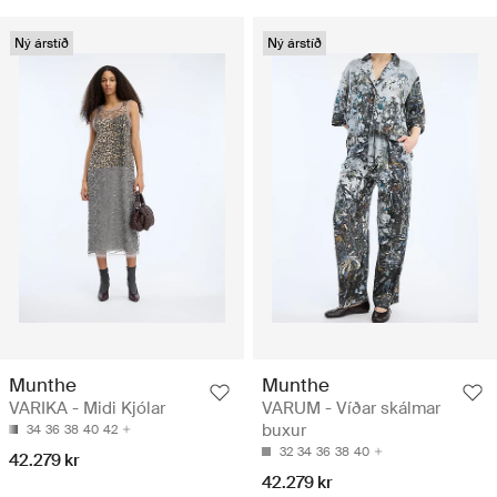
Ný árstíð
Ný árstíð
Munthe
Munthe
VARIKA - Midi Kjólar
VARUM - Víðar skálmar
buxur
34
36
38
40
42
32
34
36
38
40
42.279 kr
42.279 kr