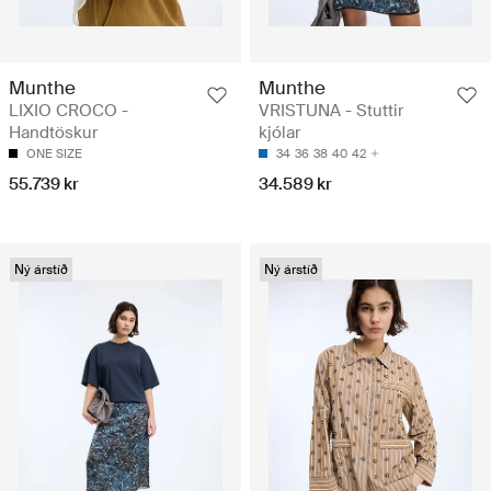
Munthe
Munthe
LIXIO CROCO -
VRISTUNA - Stuttir
Handtöskur
kjólar
ONE SIZE
34
36
38
40
42
55.739 kr
34.589 kr
Ný árstíð
Ný árstíð