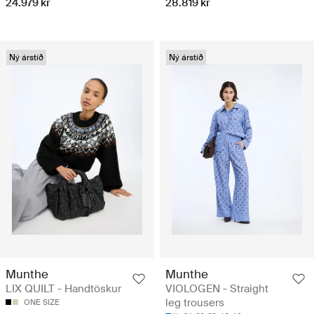
24.979 kr
28.819 kr
Ný árstíð
Ný árstíð
Munthe
Munthe
LIX QUILT - Handtöskur
VIOLOGEN - Straight
leg trousers
ONE SIZE