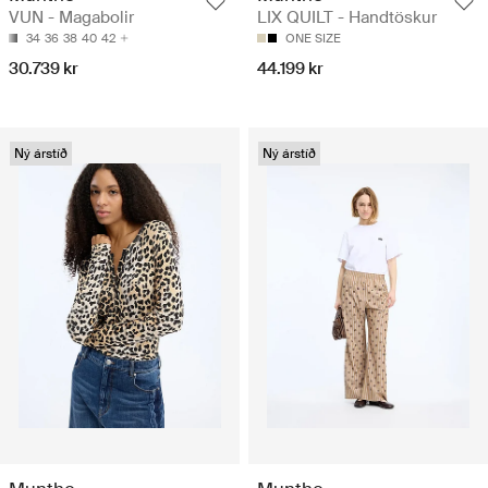
VUN - Magabolir
LIX QUILT - Handtöskur
34
36
38
40
42
ONE SIZE
30.739 kr
44.199 kr
Ný árstíð
Ný árstíð