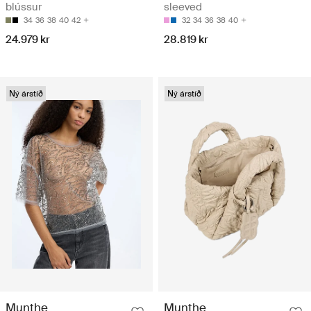
blússur
sleeved
34
36
38
40
42
32
34
36
38
40
24.979 kr
28.819 kr
Ný árstíð
Ný árstíð
Munthe
Munthe