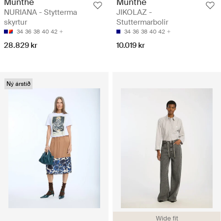
Munthe
Munthe
NURIANA - Stytterma
JIKOLAZ -
skyrtur
Stuttermarbolir
34
36
38
40
42
34
36
38
40
42
28.829 kr
10.019 kr
Ný árstíð
Wide fit