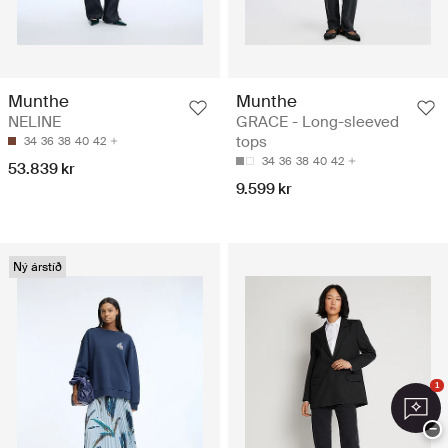
Munthe
Munthe
NELINE
GRACE - Long-sleeved
tops
34
36
38
40
42
34
36
38
40
42
53.839 kr
9.599 kr
Ný árstíð
1
−