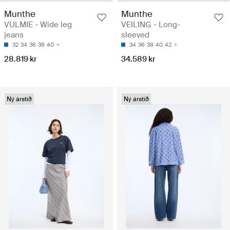
Munthe
Munthe
VULMIE - Wide leg
VEILING - Long-
jeans
sleeved
32
34
36
38
40
34
36
38
40
42
28.819 kr
34.589 kr
Ný árstíð
Ný árstíð