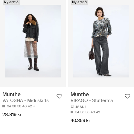
Ný árstíð
Ný árstíð
Munthe
Munthe
VATOSHA - Midi skirts
VIRAGO - Stutterma
blússur
34
36
38
40
42
34
36
38
40
42
28.819 kr
40.359 kr