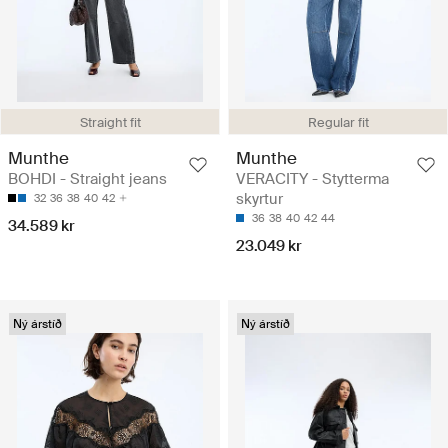
Straight fit
Regular fit
Munthe
Munthe
BOHDI - Straight jeans
VERACITY - Stytterma
skyrtur
32
36
38
40
42
36
38
40
42
44
34.589 kr
23.049 kr
Ný árstíð
Ný árstíð