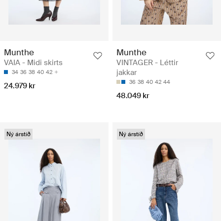
Munthe
Munthe
VAIA - Midi skirts
VINTAGER - Léttir
jakkar
34
36
38
40
42
36
38
40
42
44
24.979 kr
48.049 kr
Ný árstíð
Ný árstíð