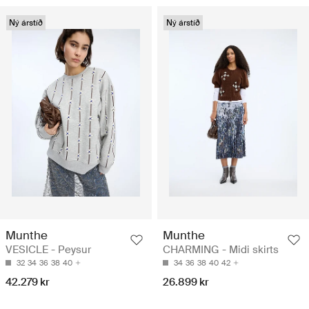
Ný árstíð
Ný árstíð
Munthe
Munthe
VESICLE - Peysur
CHARMING - Midi skirts
32
34
36
38
40
34
36
38
40
42
42.279 kr
26.899 kr