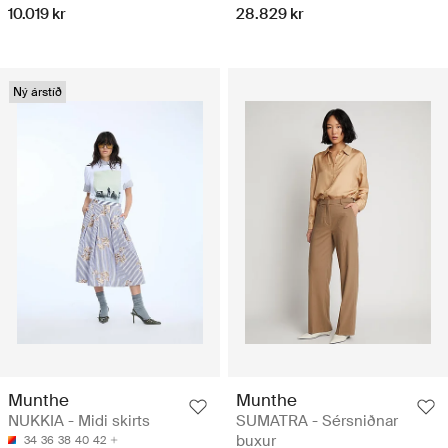
10.019 kr
28.829 kr
Ný árstíð
Munthe
Munthe
NUKKIA - Midi skirts
SUMATRA - Sérsniðnar
buxur
34
36
38
40
42