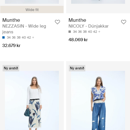
Wide fit
Munthe
Munthe
NEZZASIN - Wide leg
NICOLY - Dúnjakkar
jeans
34
36
38
40
42
34
36
38
40
42
48.069 kr
32.679 kr
Ný árstíð
Ný árstíð