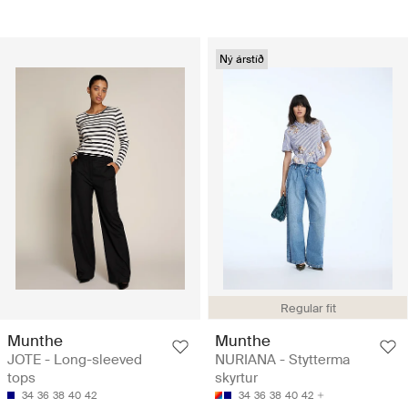
Ný árstíð
Regular fit
Munthe
Munthe
JOTE - Long-sleeved
NURIANA - Stytterma
tops
skyrtur
34
36
38
40
42
34
36
38
40
42