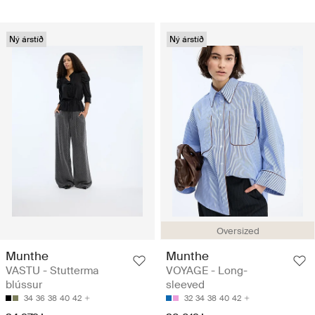
Ný árstíð
Ný árstíð
Oversized
Munthe
Munthe
VASTU - Stutterma
VOYAGE - Long-
blússur
sleeved
34
36
38
40
42
32
34
38
40
42