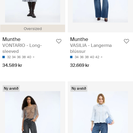
Oversized
Munthe
Munthe
VONTARIO - Long-
VASILIA - Langerma
sleeved
blússur
32
34
36
38
40
34
36
38
40
42
34.589 kr
32.669 kr
Ný árstíð
Ný árstíð