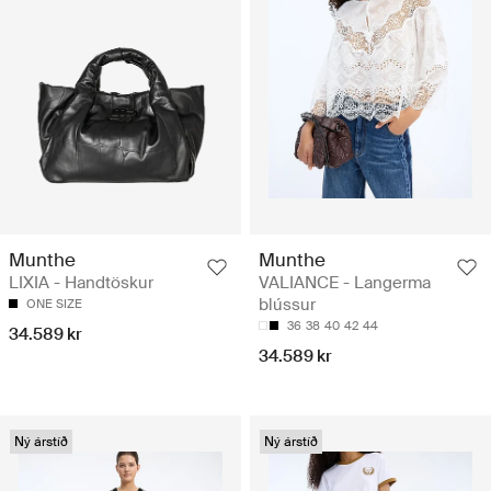
Munthe
Munthe
LIXIA - Handtöskur
VALIANCE - Langerma
blússur
ONE SIZE
36
38
40
42
44
34.589 kr
34.589 kr
Ný árstíð
Ný árstíð