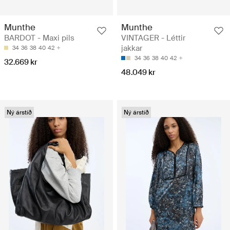
Munthe
Munthe
BARDOT - Maxi pils
VINTAGER - Léttir
jakkar
34
36
38
40
42
34
36
38
40
42
32.669 kr
48.049 kr
Ný árstíð
Ný árstíð