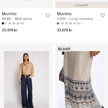
Loose fit
Munthe
Munthe
BABE - Midi skirts
LYNX - Long-sleeved
34
36
38
40
34
36
38
40
42
25.979 kr
32.679 kr
Ný árstíð