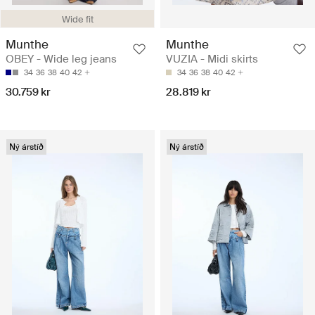
Wide fit
Munthe
Munthe
OBEY - Wide leg jeans
VUZIA - Midi skirts
34
36
38
40
42
34
36
38
40
42
30.759 kr
28.819 kr
Ný árstíð
Ný árstíð