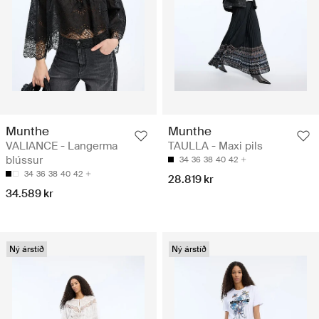
Munthe
Munthe
VALIANCE - Langerma
TAULLA - Maxi pils
blússur
34
36
38
40
42
34
36
38
40
42
28.819 kr
34.589 kr
Ný árstíð
Ný árstíð