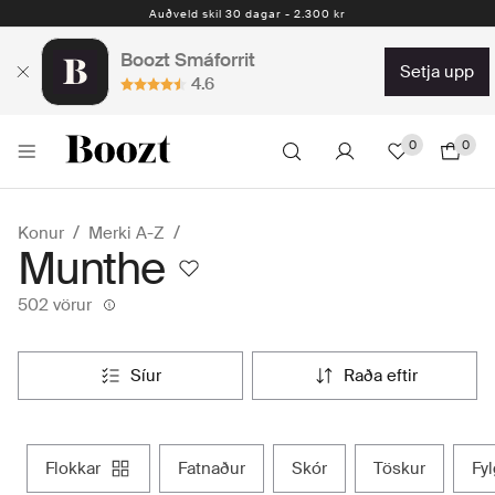
Auðveld skil 30 dagar - 2.300 kr
Boozt Smáforrit
setja upp
4.6
0
0
Konur
Merki A-Z
Munthe
502 vörur
síur
raða eftir
flokkar
fatnaður
skór
töskur
fy