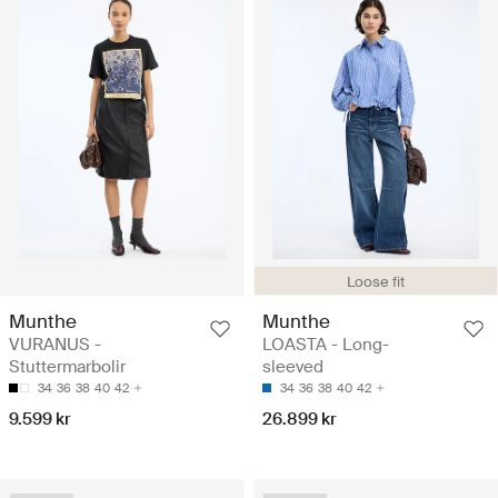
Loose fit
Munthe
Munthe
VURANUS -
LOASTA - Long-
Stuttermarbolir
sleeved
34
36
38
40
42
34
36
38
40
42
9.599 kr
26.899 kr