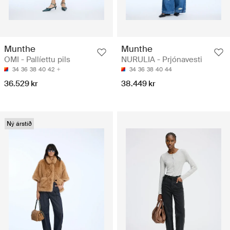
Munthe
Munthe
OMI - Pallíettu pils
NURULIA - Prjónavesti
34
36
38
40
42
34
36
38
40
44
36.529 kr
38.449 kr
Ný árstíð