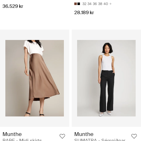
32
34
36
38
40
36.529 kr
28.189 kr
Munthe
Munthe
BABE - Midi skirts
SUMATRA - Sérsniðnar