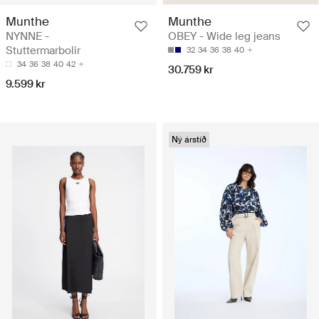
Munthe
Munthe
NYNNE -
OBEY - Wide leg jeans
Stuttermarbolir
32
34
36
38
40
34
36
38
40
42
30.759 kr
9.599 kr
Ný árstíð