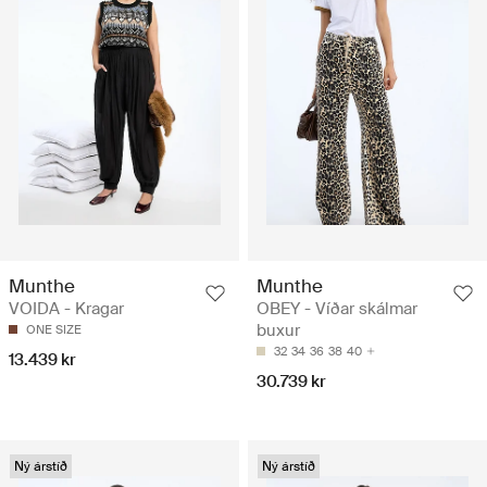
Munthe
Munthe
VOIDA - Kragar
OBEY - Víðar skálmar
buxur
ONE SIZE
32
34
36
38
40
13.439 kr
30.739 kr
Ný árstíð
Ný árstíð