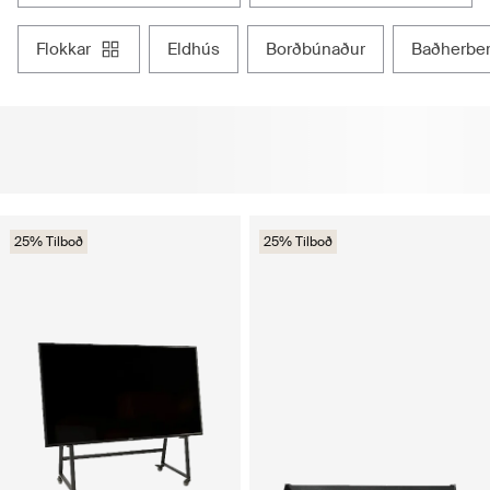
flokkar
eldhús
borðbúnaður
baðherbe
25% Tilboð
25% Tilboð