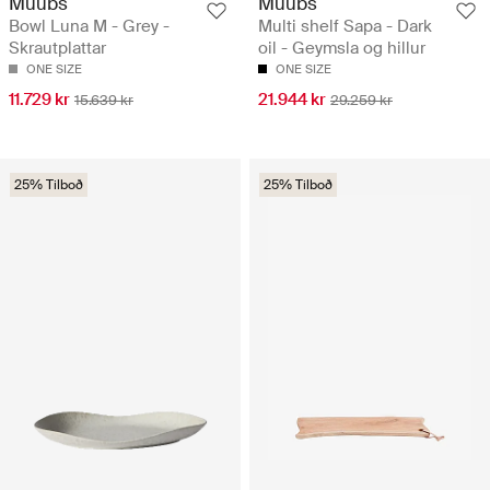
Muubs
Muubs
Bowl Luna M - Grey -
Multi shelf Sapa - Dark
Skrautplattar
oil - Geymsla og hillur
ONE SIZE
ONE SIZE
11.729 kr
21.944 kr
15.639 kr
29.259 kr
25% Tilboð
25% Tilboð