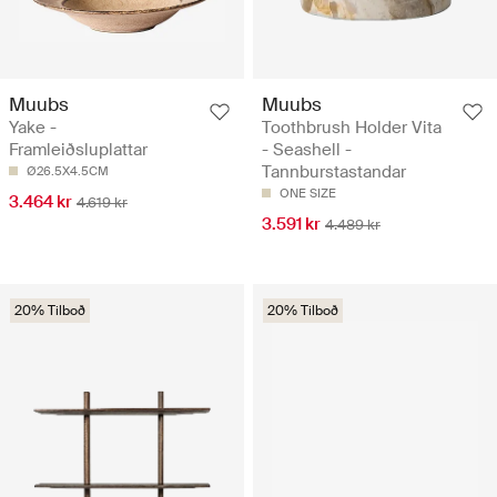
Muubs
Muubs
Yake -
Toothbrush Holder Vita
Framleiðsluplattar
- Seashell -
Tannburstastandar
Ø26.5X4.5CM
ONE SIZE
3.464 kr
4.619 kr
3.591 kr
4.489 kr
20% Tilboð
20% Tilboð