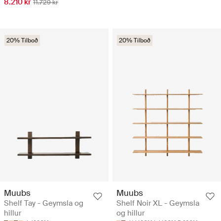
8.210 kr
11.729 kr
20% Tilboð
20% Tilboð
Muubs
Muubs
Shelf Tay - Geymsla og
Shelf Noir XL - Geymsla
hillur
og hillur