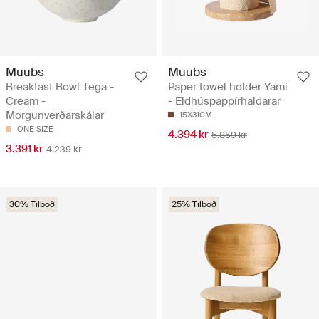
Muubs
Muubs
Breakfast Bowl Tega -
Paper towel holder Yami
Cream -
- Eldhúspappírhaldarar
Morgunverðarskálar
15X31CM
ONE SIZE
4.394 kr
5.859 kr
3.391 kr
4.239 kr
30% Tilboð
25% Tilboð