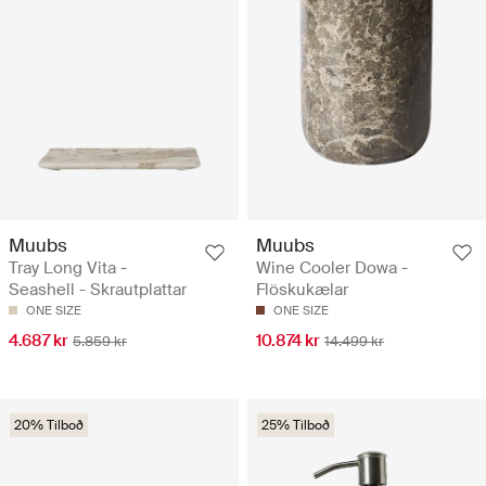
Muubs
Muubs
Tray Long Vita -
Wine Cooler Dowa -
Seashell - Skrautplattar
Flöskukælar
ONE SIZE
ONE SIZE
4.687 kr
10.874 kr
5.859 kr
14.499 kr
20% Tilboð
25% Tilboð