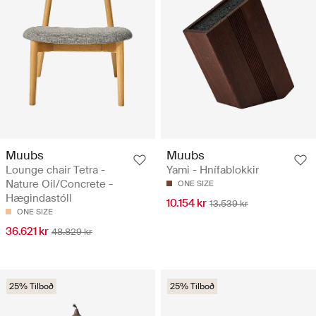
Muubs
Muubs
Lounge chair Tetra -
Yami - Hnífablokkir
Nature Oil/Concrete -
ONE SIZE
Hægindastóll
10.154 kr
13.539 kr
ONE SIZE
36.621 kr
48.829 kr
25% Tilboð
25% Tilboð