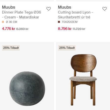
Muubs
Muubs
Dinner Plate Tega Ø36
Cutting board Lyon -
- Cream - Matardiskar
Skurðarbretti úr tré
Ø 36 CM
70X25X3CM
4.776 kr
8.796 kr
6.369 kr
11.729 kr
25% Tilboð
25% Tilboð