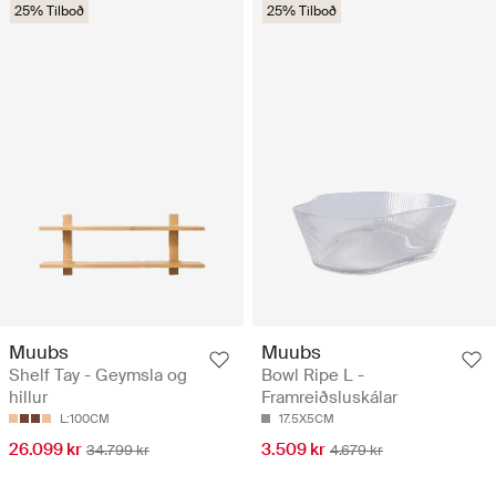
25% Tilboð
25% Tilboð
Muubs
Muubs
Shelf Tay - Geymsla og
Bowl Ripe L -
hillur
Framreiðsluskálar
L:100CM
17.5X5CM
26.099 kr
3.509 kr
34.799 kr
4.679 kr