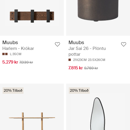
Muubs
Muubs
Harlem - Krókar
Jar Sai 26 - Plöntu
pottar
L:35CM
21X23CM
23.5X26CM
5.279 kr
7.039 kr
7.815 kr
9.769 kr
20% Tilboð
20% Tilboð