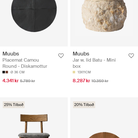
Muubs
Muubs
Placemat Camou
Jar w. lid Batu - Mini
Round - Diskamottur
box
Ø 36 CM
13X11CM
4.341 kr
8.287 kr
5.789 kr
10.359 kr
25% Tilboð
20% Tilboð