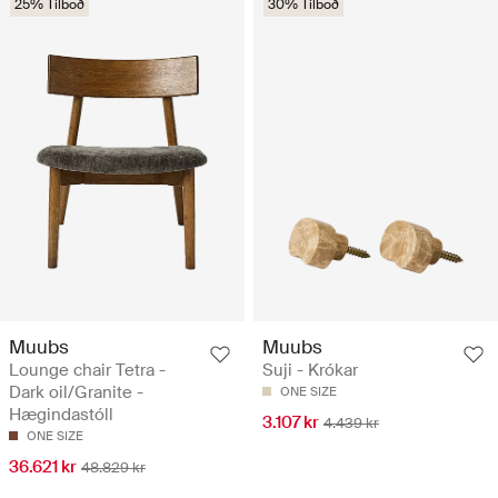
25% Tilboð
30% Tilboð
Muubs
Muubs
Lounge chair Tetra -
Suji - Krókar
Dark oil/Granite -
ONE SIZE
Hægindastóll
3.107 kr
4.439 kr
ONE SIZE
36.621 kr
48.829 kr