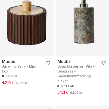
Muubs
Muubs
Jar w. lid Yami - Mini
Soap Dispenser Vita -
box
Seagrass -
Sápuskammtarar og
8X7.8CM
diskar
4.215 kr
5.269 kr
ONE SIZE
5.121 kr
6.829 kr