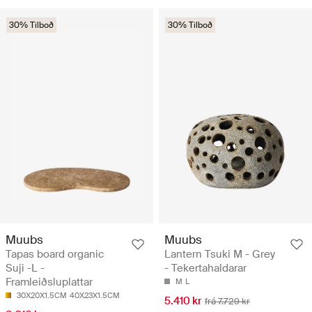
30% Tilboð
30% Tilboð
Muubs
Muubs
Tapas board organic
Lantern Tsuki M - Grey
Suji -L -
- Tekertahaldarar
Framleiðsluplattar
M
L
30X20X1.5CM
40X23X1.5CM
5.410 kr
frá 7.729 kr