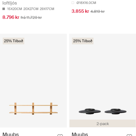
loftljós
Ø18X16.0CM
15X20CM
20X27CM
29X17CM
3.855 kr
4.819 kr
8.796 kr
frá 11.729 kr
25% Tilboð
25% Tilboð
2-pack
Muubs
Muubs