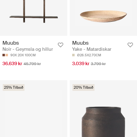
Muubs
Muubs
Noir - Geymsla og hillur
Yake - Matardiskar
90X 20X 100CM
Ø26.5X2.70CM
36.639 kr
3.039 kr
45.799 kr
3.799 kr
25% Tilboð
20% Tilboð