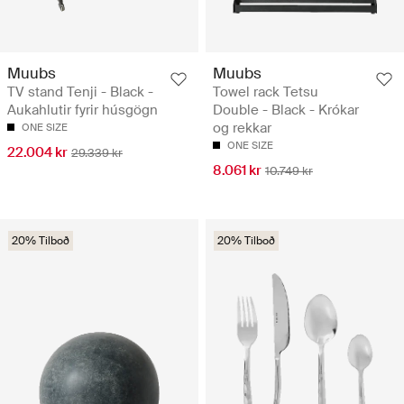
Muubs
Muubs
TV stand Tenji - Black -
Towel rack Tetsu
Aukahlutir fyrir húsgögn
Double - Black - Krókar
og rekkar
ONE SIZE
ONE SIZE
22.004 kr
29.339 kr
8.061 kr
10.749 kr
20% Tilboð
20% Tilboð