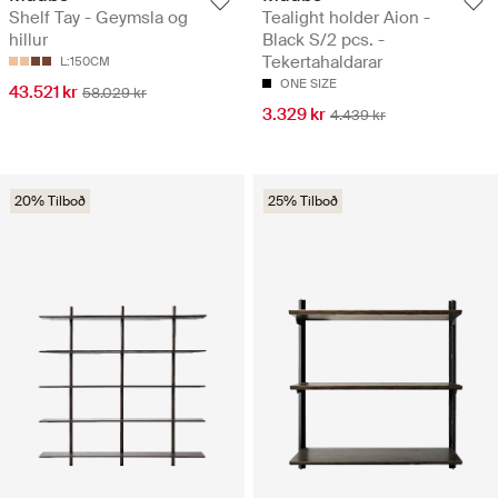
Shelf Tay - Geymsla og
Tealight holder Aion -
hillur
Black S/2 pcs. -
Tekertahaldarar
L:150CM
ONE SIZE
43.521 kr
58.029 kr
3.329 kr
4.439 kr
20% Tilboð
25% Tilboð