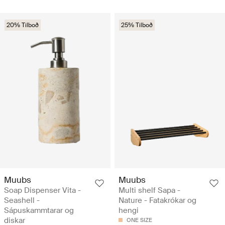
20% Tilboð
25% Tilboð
Muubs
Muubs
Soap Dispenser Vita -
Multi shelf Sapa -
Seashell -
Nature - Fatakrókar og
Sápuskammtarar og
hengi
diskar
ONE SIZE