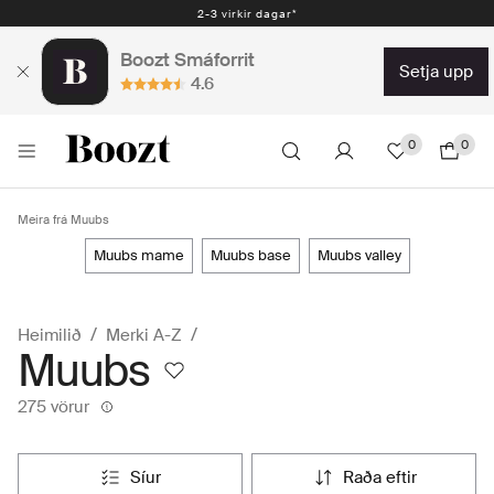
Auðveld skil 30 dagar - 2.300 kr
Boozt Smáforrit
setja upp
4.6
0
0
Meira frá Muubs
muubs mame
muubs base
muubs valley
Heimilið
Merki A-Z
Muubs
275 vörur
síur
raða eftir