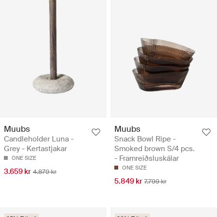
Muubs
Muubs
Candleholder Luna -
Snack Bowl Ripe -
Grey - Kertastjakar
Smoked brown S/4 pcs.
- Framreiðsluskálar
ONE SIZE
ONE SIZE
3.659 kr
4.879 kr
5.849 kr
7.799 kr