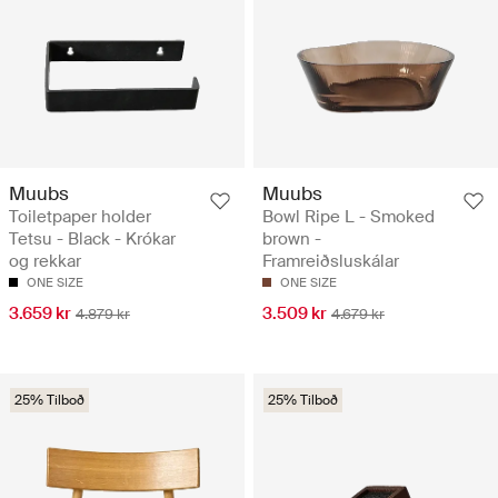
Muubs
Muubs
Toiletpaper holder
Bowl Ripe L - Smoked
Tetsu - Black - Krókar
brown -
og rekkar
Framreiðsluskálar
ONE SIZE
ONE SIZE
3.659 kr
3.509 kr
4.879 kr
4.679 kr
25% Tilboð
25% Tilboð