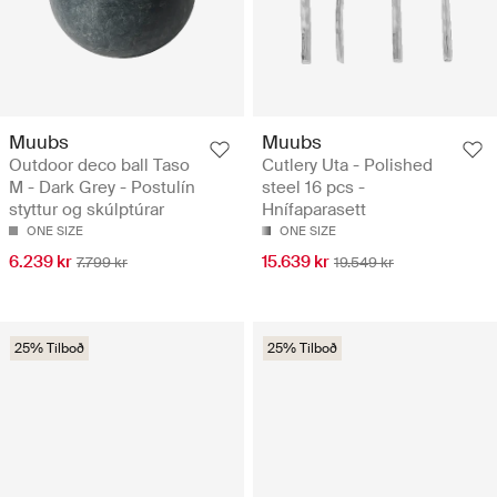
Muubs
Muubs
Outdoor deco ball Taso
Cutlery Uta - Polished
M - Dark Grey - Postulín
steel 16 pcs -
styttur og skúlptúrar
Hnífaparasett
ONE SIZE
ONE SIZE
6.239 kr
15.639 kr
7.799 kr
19.549 kr
25% Tilboð
25% Tilboð