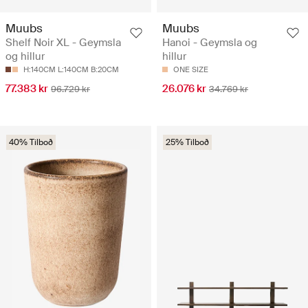
Muubs
Muubs
Shelf Noir XL - Geymsla
Hanoi - Geymsla og
og hillur
hillur
H:140CM L:140CM B:20CM
ONE SIZE
77.383 kr
26.076 kr
96.729 kr
34.769 kr
40% Tilboð
25% Tilboð