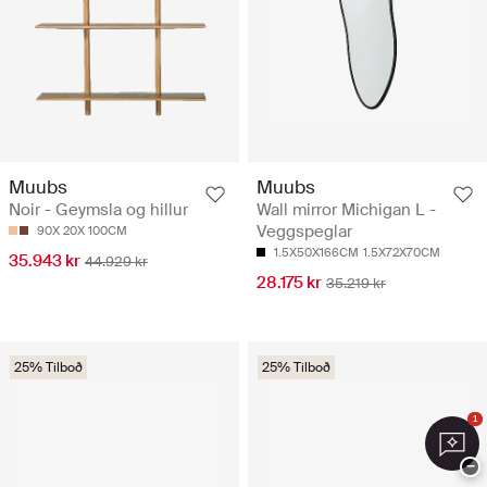
Muubs
Muubs
Noir - Geymsla og hillur
Wall mirror Michigan L -
Veggspeglar
90X 20X 100CM
1.5X50X166CM
1.5X72X70CM
35.943 kr
44.929 kr
28.175 kr
35.219 kr
25% Tilboð
25% Tilboð
1
−