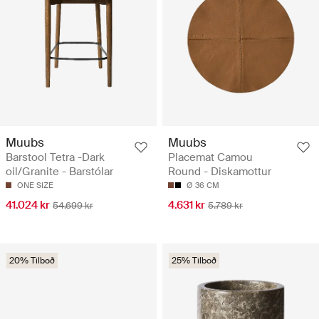
Muubs
Muubs
Barstool Tetra -Dark
Placemat Camou
oil/Granite - Barstólar
Round - Diskamottur
ONE SIZE
Ø 36 CM
41.024 kr
4.631 kr
54.699 kr
5.789 kr
20% Tilboð
25% Tilboð