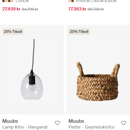
L:100CM
H:140CM L:140CM B:20CM
27.839 kr
77.383 kr
34.799 kr
96.729 kr
25% Tilboð
20% Tilboð
Muubs
Muubs
Lamp Kiho - Hangandi
Petite - Geymslukörfur