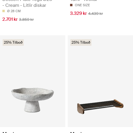
- Cream - Litlir diskar
ONE SIZE
Ø 28 CM
3.329 kr
4.439 kr
2.701 kr
3.859 kr
25% Tilboð
25% Tilboð