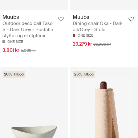
Muubs
Muubs
Outdoor deco ball Taso
Dining chair Oka - Dark
S - Dark Grey - Postulín
oil/Grey - Stólar
styttur og skúlptúrar
ONE SIZE
ONE SIZE
29.279 kr
39.039 kr
3.801 kr
5.069 kr
20% Tilboð
25% Tilboð