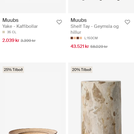
Muubs
Muubs
Yake - Kaffibollar
Shelf Tay - Geymsla og
hillur
35 CL
L:150CM
2.039 kr
3.399 kr
43.521 kr
58.029 kr
25% Tilboð
20% Tilboð