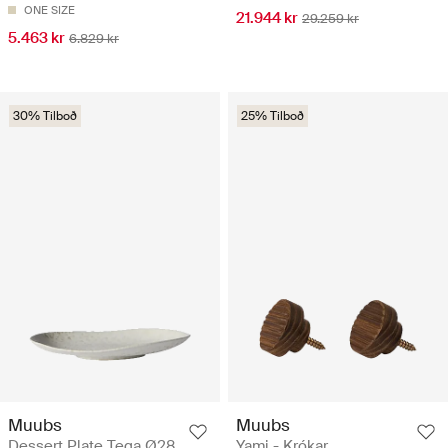
ONE SIZE
21.944 kr
29.259 kr
5.463 kr
6.829 kr
30% Tilboð
25% Tilboð
Muubs
Muubs
Dessert Plate Tega Ø28
Yami - Krókar