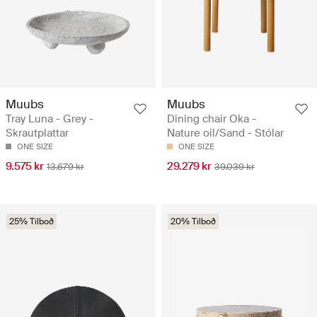
Muubs
Muubs
Tray Luna - Grey -
Dining chair Oka -
Skrautplattar
Nature oil/Sand - Stólar
ONE SIZE
ONE SIZE
9.575 kr
29.279 kr
13.679 kr
39.039 kr
25% Tilboð
20% Tilboð