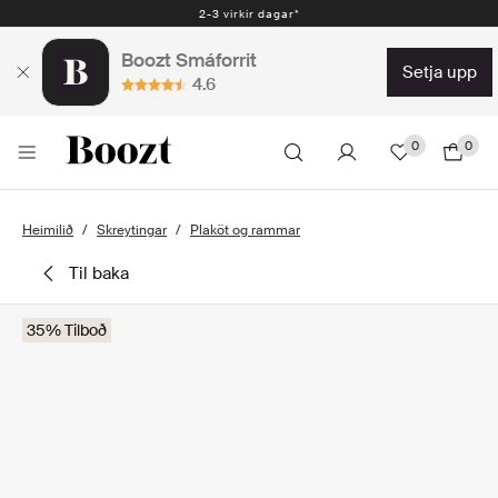
2-3 virkir dagar*
Boozt Smáforrit
setja upp
4.6
0
0
Heimilið
Skreytingar
Plaköt og rammar
til baka
35% Tilboð