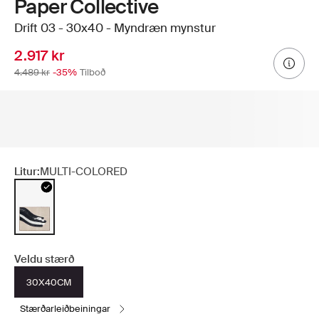
Paper Collective
Drift 03 - 30x40 - Myndræn mynstur
2.917 kr
4.489 kr
-35%
Tilboð
Litur:
MULTI-COLORED
Veldu stærð
30X40CM
stærðarleiðbeiningar