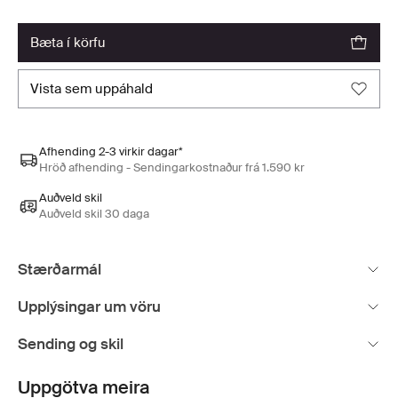
bæta í körfu
vista sem uppáhald
Afhending 2-3 virkir dagar*
Hröð afhending - Sendingarkostnaður frá 1.590 kr
Auðveld skil
Auðveld skil 30 daga
Stærðarmál
Upplýsingar um vöru
Sending og skil
Uppgötva meira