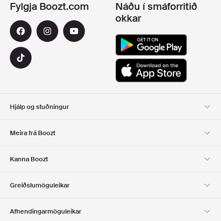
Fylgja Boozt.com
Náðu í smáforritið
okkar
Hjálp og stuðningur
Viðskiptavinaþjónusta
Afhending
Meira frá Boozt
SKIL
GREIÐSLA
Um Okkur
Opinber tilboðsmiðasíða
Kanna Boozt
Gjafakort
Forritin okkar
Starfsferill
UPPLÝSINGAR UM
Club Boozt
Greiðslumöguleikar
FYRIRTÆKIÐ
Fjárfestatengsl
Ábyrgð
Afhendingarmöguleikar