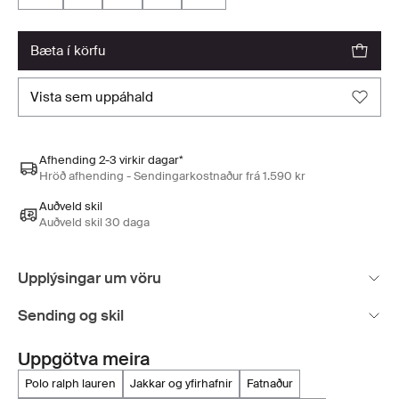
bæta í körfu
vista sem uppáhald
Afhending 2-3 virkir dagar*
Hröð afhending - Sendingarkostnaður frá 1.590 kr
Auðveld skil
Auðveld skil 30 daga
Upplýsingar um vöru
Sending og skil
Uppgötva meira
polo ralph lauren
jakkar og yfirhafnir
fatnaður