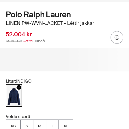
Polo Ralph Lauren
LINEN PW-WVN-JACKET - Léttir jakkar
52.004 kr
69.339 kr
-25%
Tilboð
Litur:
INDIGO
Veldu stærð
XS
S
M
L
XL