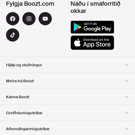
Fylgja Boozt.com
Náðu í smáforritið
okkar
Hjálp og stuðningur
Viðskiptavinaþjónusta
Afhending
Meira frá Boozt
SKIL
GREIÐSLA
Um Okkur
Opinber tilboðsmiðasíða
Kanna Boozt
Gjafakort
Forritin okkar
Starfsferill
UPPLÝSINGAR UM
Club Boozt
Greiðslumöguleikar
FYRIRTÆKIÐ
Fjárfestatengsl
Ábyrgð
Afhendingarmöguleikar
Fjölmiðlar og verðlaun
Boozt Outlet