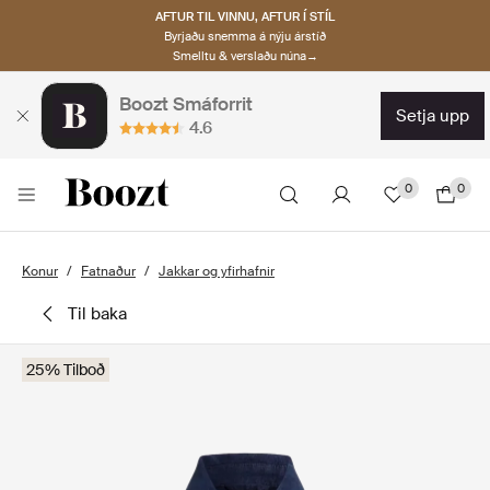
AFTUR TIL VINNU, AFTUR Í STÍL
Byrjaðu snemma á nýju árstíð
Smelltu & verslaðu núna→
Boozt Smáforrit
setja upp
4.6
0
0
Konur
Fatnaður
Jakkar og yfirhafnir
til baka
25% Tilboð