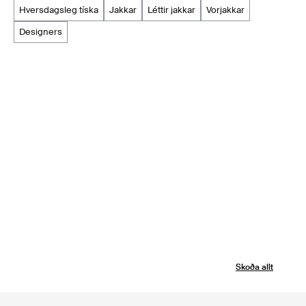
hversdagsleg tíska
jakkar
léttir jakkar
vorjakkar
designers
Skoða allt