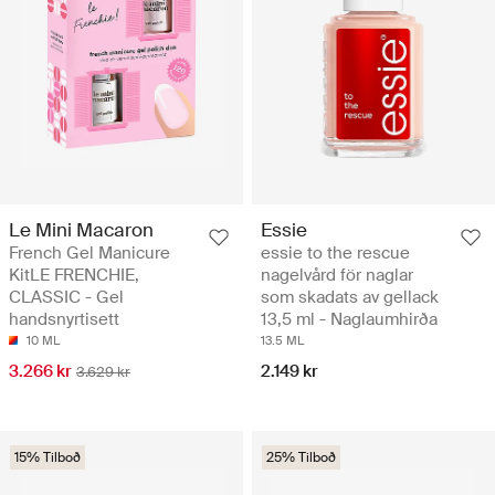
Le Mini Macaron
Essie
French Gel Manicure
essie to the rescue
KitLE FRENCHIE,
nagelvård för naglar
CLASSIC - Gel
som skadats av gellack
handsnyrtisett
13,5 ml - Naglaumhirða
10 ML
13.5 ML
3.266 kr
2.149 kr
3.629 kr
15% Tilboð
25% Tilboð