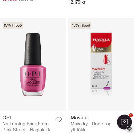
2.179 kr
15% Tilboð
15% Tilboð
1
OPI
Mavala
No Turning Back From
Mavadry - Undir- og
−
Pink Street - Naglalakk
yfirlökk