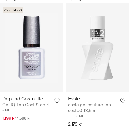
25% Tilboð
Depend Cosmetic
Essie
Gel iQ Top Coat Step 4
essie gel couture top
coat00 13,5 ml
5 ML
13.5 ML
1.199 kr
1.599 kr
2.179 kr