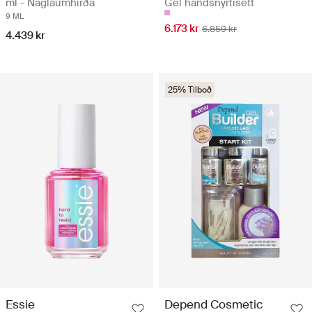
ml - Naglaumhirða
Gel handsnyrtisett
9 ML
6.173 kr
6.859 kr
4.439 kr
25% Tilboð
Essie
Depend Cosmetic