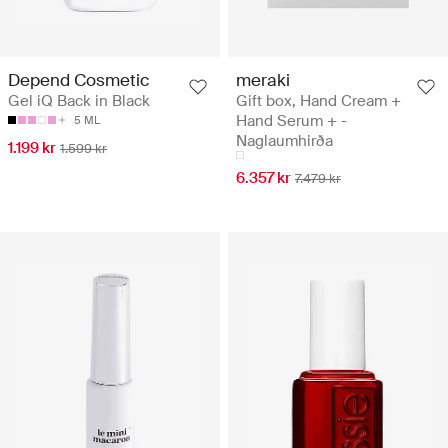
meraki
Depend Cosmetic
Gift box, Hand Cream +
Gel iQ Back in Black
Hand Serum + -
5 ML
Naglaumhirða
1.199 kr
1.599 kr
6.357 kr
7.479 kr