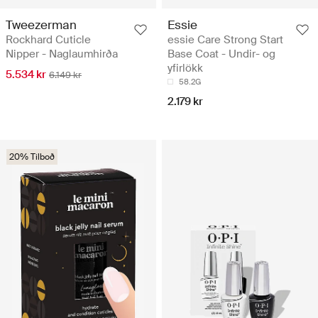
Tweezerman
Essie
Rockhard Cuticle
essie Care Strong Start
Nipper - Naglaumhirða
Base Coat - Undir- og
yfirlökk
5.534 kr
6.149 kr
58.2G
2.179 kr
20% Tilboð