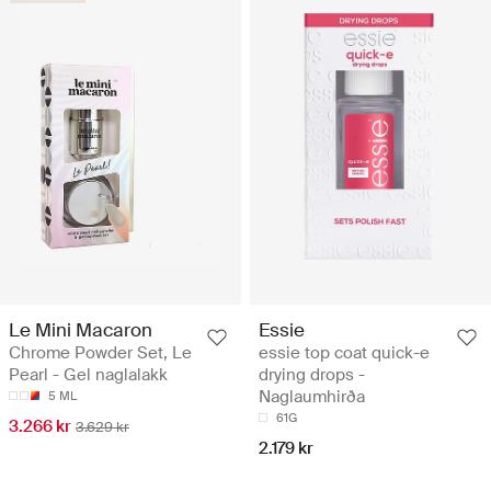
Le Mini Macaron
Essie
Chrome Powder Set, Le
essie top coat quick-e
Pearl - Gel naglalakk
drying drops -
Naglaumhirða
5 ML
61G
3.266 kr
3.629 kr
2.179 kr