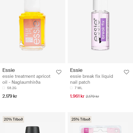
Essie
Essie
essie treatment apricot
essie break fix liquid
oil - Naglaumhirða
nail patch
58.2G
7 ML
2.179 kr
1.961 kr
2.179 kr
20% Tilboð
25% Tilboð