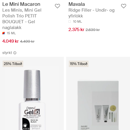
Le Mini Macaron
Mavala
Les Minis, Mini Gel
Ridge Filler - Undir- og
Polish Trio PETIT
yfirlökk
BOUQUET - Gel
10 ML
naglalakk
2.375 kr
2.639 kr
15 ML
4.049 kr
4.499 kr
styrkt
25% Tilboð
15% Tilboð