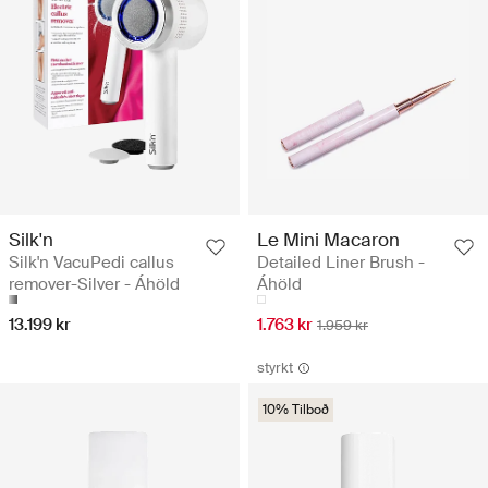
Silk'n
Le Mini Macaron
Silk'n VacuPedi callus
Detailed Liner Brush -
remover-Silver - Áhöld
Áhöld
13.199 kr
1.763 kr
1.959 kr
styrkt
10% Tilboð