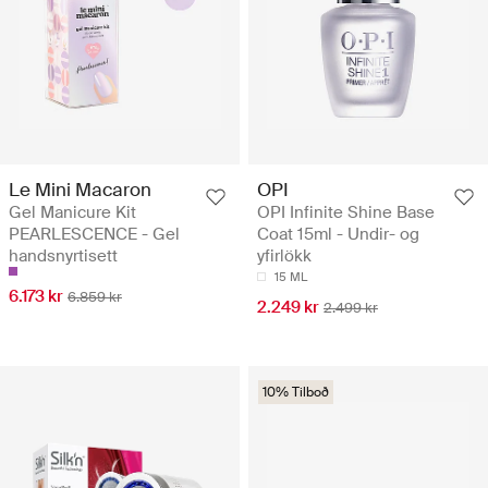
Le Mini Macaron
OPI
Gel Manicure Kit
OPI Infinite Shine Base
PEARLESCENCE - Gel
Coat 15ml - Undir- og
handsnyrtisett
yfirlökk
15 ML
6.173 kr
6.859 kr
2.249 kr
2.499 kr
10% Tilboð