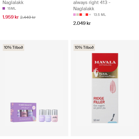
Naglalakk
always right 413 -
Naglalakk
15ML
13.5 ML
1.959 kr
2.449 kr
2.049 kr
10% Tilboð
10% Tilboð