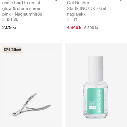
essie hard to resist
Gel Builder
glow & shine sheer
StartkitNO/DK - Gel
pink - Naglaumhirða
naglalakk
13.5 ML
1 ST
2.179 kr
4.949 kr
6.599 kr
10% Tilboð