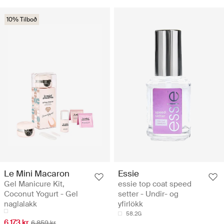
10% Tilboð
Le Mini Macaron
Essie
Gel Manicure Kit,
essie top coat speed
Coconut Yogurt - Gel
setter - Undir- og
naglalakk
yfirlökk
58.2G
6.173 kr
6.859 kr