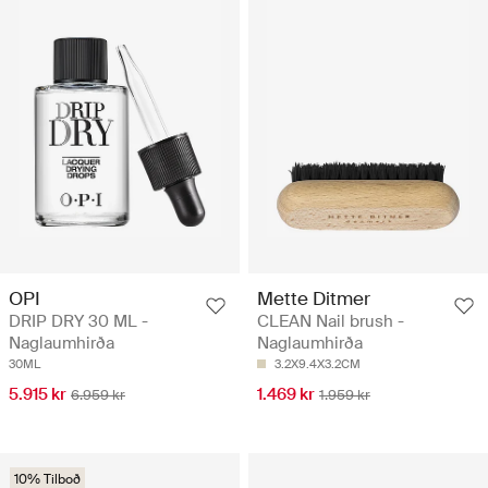
OPI
Mette Ditmer
DRIP DRY 30 ML -
CLEAN Nail brush -
Naglaumhirða
Naglaumhirða
30ML
3.2X9.4X3.2CM
5.915 kr
1.469 kr
6.959 kr
1.959 kr
10% Tilboð