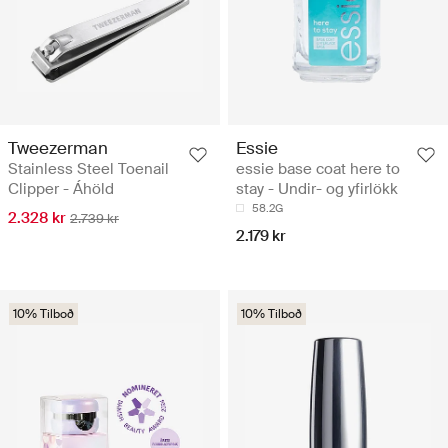
Tweezerman
Essie
Stainless Steel Toenail
essie base coat here to
Clipper - Áhöld
stay - Undir- og yfirlökk
58.2G
2.328 kr
2.739 kr
2.179 kr
10% Tilboð
10% Tilboð