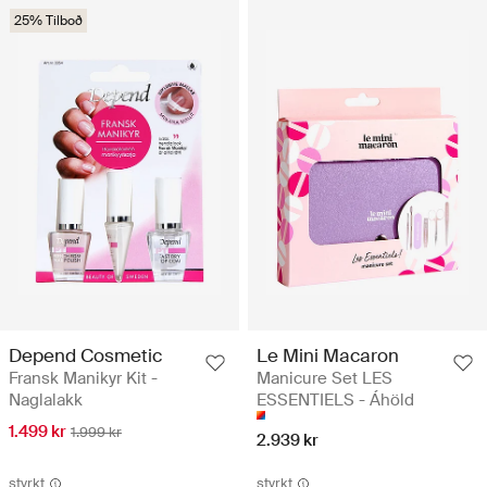
25% Tilboð
Depend Cosmetic
Le Mini Macaron
Fransk Manikyr Kit -
Manicure Set LES
Naglalakk
ESSENTIELS - Áhöld
1.499 kr
1.999 kr
2.939 kr
styrkt
styrkt