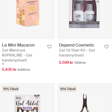
Le Mini Macaron
Depend Cosmetic
Gel Manicure
Gel iQ Start Kit - Gel
KitPRALINE - Gel
handsnyrtisett
handsnyrtisett
5.599 kr
7.999 kr
5.830 kr
6.859 kr
15% Tilboð
10% Tilboð