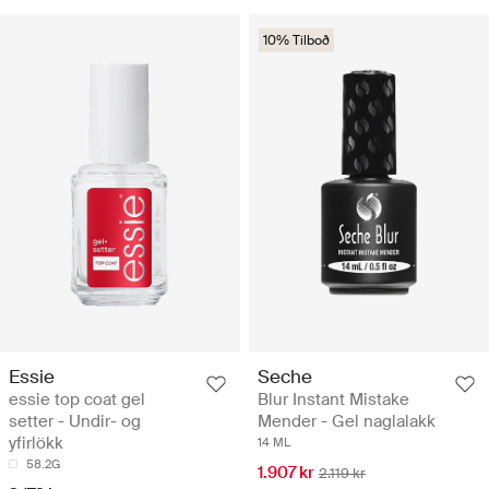
10% Tilboð
Essie
Seche
essie top coat gel
Blur Instant Mistake
setter - Undir- og
Mender - Gel naglalakk
yfirlökk
14 ML
58.2G
1.907 kr
2.119 kr