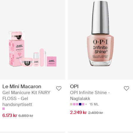
Le Mini Macaron
OPI
Gel Manicure Kit FAIRY
OPI Infinite Shine -
FLOSS - Gel
Naglalakk
handsnyrtisett
15 ML
2.249 kr
2.499 kr
6.173 kr
6.859 kr