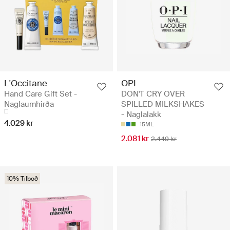
L'Occitane
OPI
Hand Care Gift Set -
DON'T CRY OVER
Naglaumhirða
SPILLED MILKSHAKES
- Naglalakk
4.029 kr
15ML
2.081 kr
2.449 kr
10% Tilboð