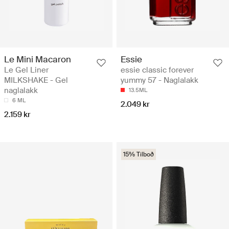
Le Mini Macaron
Essie
Le Gel Liner
essie classic forever
MILKSHAKE - Gel
yummy 57 - Naglalakk
naglalakk
13.5ML
6 ML
2.049 kr
2.159 kr
15% Tilboð