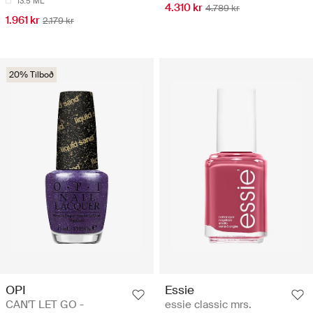
13.5 ML
4.310 kr
4.789 kr
1.961 kr
2.179 kr
20% Tilboð
OPI
Essie
CAN'T LET GO -
essie classic mrs.