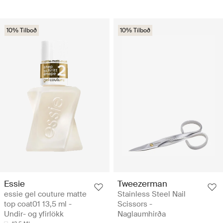
10% Tilboð
10% Tilboð
Essie
Tweezerman
essie gel couture matte
Stainless Steel Nail
top coat01 13,5 ml -
Scissors -
Undir- og yfirlökk
Naglaumhirða