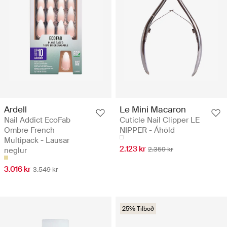
Ardell
Le Mini Macaron
Nail Addict EcoFab
Cuticle Nail Clipper LE
Ombre French
NIPPER - Áhöld
Multipack - Lausar
2.123 kr
2.359 kr
neglur
3.016 kr
3.549 kr
25% Tilboð