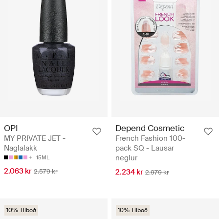
OPI
Depend Cosmetic
MY PRIVATE JET -
French Fashion 100-
Naglalakk
pack SQ - Lausar
neglur
15ML
2.063 kr
2.579 kr
2.234 kr
2.979 kr
10% Tilboð
10% Tilboð