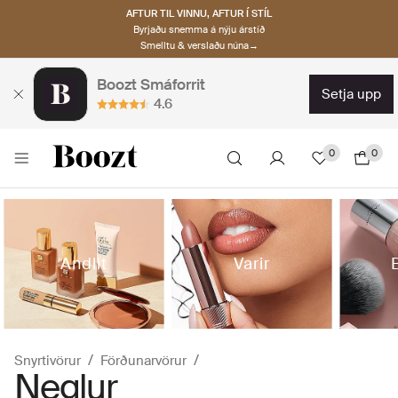
AFTUR TIL VINNU, AFTUR Í STÍL
Byrjaðu snemma á nýju árstíð
Smelltu & verslaðu núna→
Boozt Smáforrit
setja upp
4.6
0
0
Andlit
Varir
Snyrtivörur
Förðunarvörur
Neglur