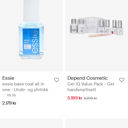
Essie
Depend Cosmetic
essie base coat all in
Gel iQ Value Pack - Gel
one - Undir- og yfirlökk
handsnyrtisett
58.2G
5.189 kr
6.919 kr
2.179 kr