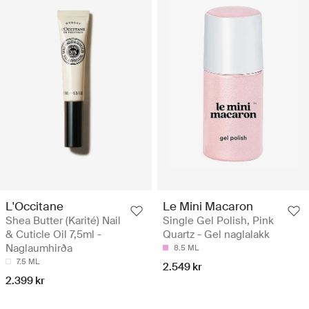
L'Occitane
Le Mini Macaron
Shea Butter (Karité) Nail
Single Gel Polish, Pink
& Cuticle Oil 7,5ml -
Quartz - Gel naglalakk
Naglaumhirða
8.5 ML
7.5 ML
2.549 kr
2.399 kr