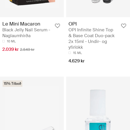
Le Mini Macaron
OPI
Black Jelly Nail Serum -
OPI Infinite Shine Top
Naglaumhirða
& Base Coat Duo-pack
2x 15ml - Undir- og
10 ML
yfirlökk
2.039 kr
2.549 kr
15 ML
4.629 kr
15% Tilboð