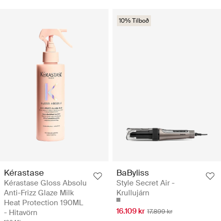
10% Tilboð
Kérastase
BaByliss
Kérastase Gloss Absolu
Style Secret Air -
Anti-Frizz Glaze Milk
Krullujárn
Heat Protection 190ML
16.109 kr
17.899 kr
- Hitavörn