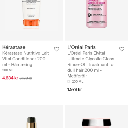
Kérastase
L'Oréal Paris
Kérastase Nutritive Lait
L'Oréal Paris Elvital
Vital Conditioner 200
Ultimate Glycolic Gloss
ml - Hárnæring
Rinse-Off Treatment for
dull hair 200 ml -
200 ML
Meðferðir
4.634 kr
6.179 kr
200 ML
1.979 kr