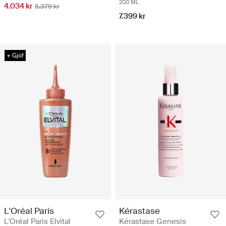
200 ML
4.034 kr
5.379 kr
7.399 kr
+ Gjöf
L'Oréal Paris
Kérastase
L'Oréal Paris Elvital
Kérastase Genesis