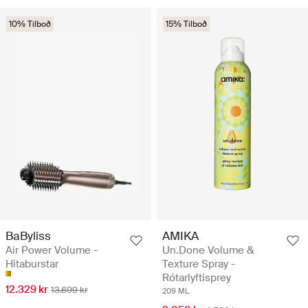
10% Tilboð
15% Tilboð
BaByliss
AMIKA
Air Power Volume -
Un.Done Volume &
Hitaburstar
Texture Spray -
Rótarlyftisprey
12.329 kr
13.699 kr
209 ML