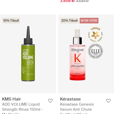
3.858 kr
4.539 kr
10% Tilboð
20% Tilboð
WOW VERÐ
KMS Hair
Kérastase
ADD VOLUME Liquid
Kérastase Genesis
Strength Rinse 150ml -
Serum Anti Chute