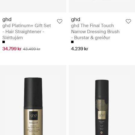
ghd
ghd
ghd Platinum+ Gift Set
ghd The Final Touch
- Hair Straightener -
Narrow Dressing Brush
Sléttujárn
- Burstar & greiður
34.799 kr
4.239 kr
43.499 kr