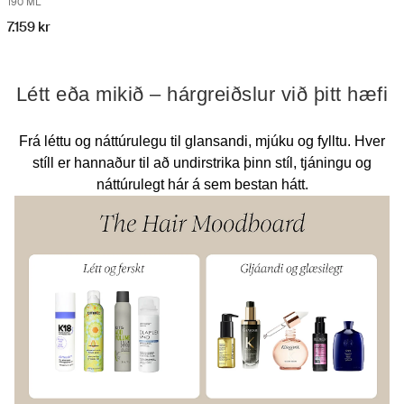
190 ML
7.159 kr
Létt eða mikið – hárgreiðslur við þitt hæfi
Frá léttu og náttúrulegu til glansandi, mjúku og fylltu. Hver
stíll er hannaður til að undirstrika þinn stíl, tjáningu og
náttúrulegt hár á sem bestan hátt.