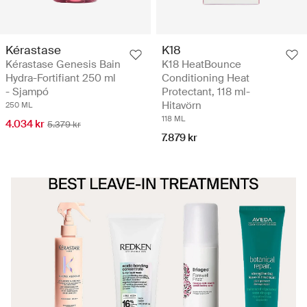
Kérastase
K18
Kérastase Genesis Bain
K18 HeatBounce
Hydra-Fortifiant 250 ml
Conditioning Heat
- Sjampó
Protectant, 118 ml-
Hitavörn
250 ML
118 ML
4.034 kr
5.379 kr
7.879 kr