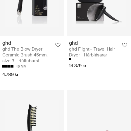
ghd
ghd
ghd The Blow Dryer
ghd Flight+ Travel Hair
Ceramic Brush 45mm,
Dryer - Hárblásarar
size 3 - Rúllubursti
14.379 kr
45 MM
4.789 kr