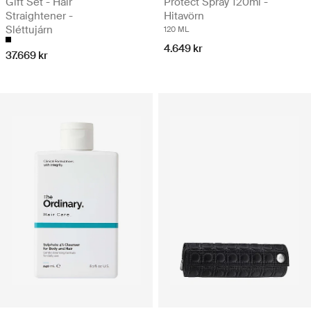
Gift Set - Hair
Protect Spray 120ml -
Straightener -
Hitavörn
Sléttujárn
120 ML
4.649 kr
37.669 kr