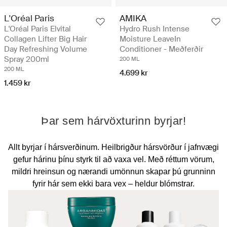
AMIKA
L'Oréal Paris
Hydro Rush Intense
L'Oréal Paris Elvital
Moisture LeaveIn
Collagen Lifter Big Hair
Conditioner - Meðferðir
Day Refreshing Volume
Spray 200ml
200 ML
200 ML
4.699 kr
1.459 kr
Þar sem hárvöxturinn byrjar!
Allt byrjar í hársverðinum. Heilbrigður hársvörður í jafnvægi
gefur hárinu þínu styrk til að vaxa vel. Með réttum vörum,
mildri hreinsun og nærandi umönnun skapar þú grunninn
fyrir hár sem ekki bara vex – heldur blómstrar.