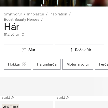
Snyrtivörur
Innblástur
Inspiration
Boozt Beauty Heroes
Hár
612 vörur
síur
raða eftir
flokkar
hárumhirða
mótunarvörur
ferð
styrkt
styrkt
25% Tilboð