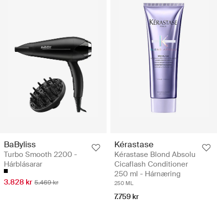
BaByliss
Kérastase
Turbo Smooth 2200 -
Kérastase Blond Absolu
Hárblásarar
Cicaflash Conditioner
250 ml - Hárnæring
3.828 kr
5.469 kr
250 ML
7.759 kr