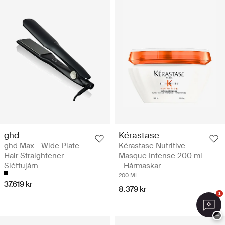
ghd
Kérastase
ghd Max - Wide Plate
Kérastase Nutritive
Hair Straightener -
Masque Intense 200 ml
Sléttujárn
- Hármaskar
200 ML
37.619 kr
8.379 kr
1
−