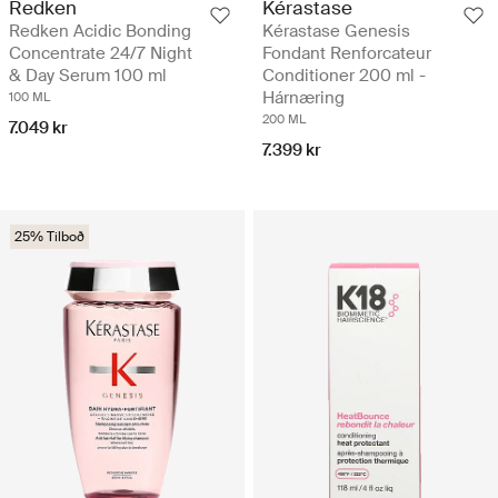
Kérastase
Redken
Kérastase Genesis
Redken Acidic Bonding
Fondant Renforcateur
Concentrate 24/7 Night
Conditioner 200 ml -
& Day Serum 100 ml
Hárnæring
100 ML
200 ML
7.049 kr
7.399 kr
25% Tilboð