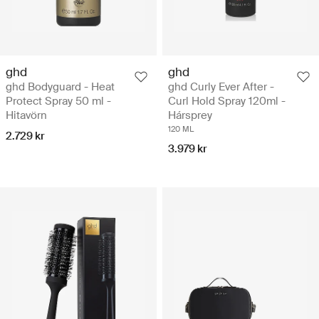
ghd
ghd
ghd Bodyguard - Heat
ghd Curly Ever After -
Protect Spray 50 ml -
Curl Hold Spray 120ml -
Hitavörn
Hársprey
120 ML
2.729 kr
3.979 kr