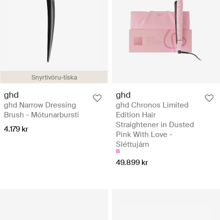
Snyrtivöru-tíska
ghd
ghd
ghd Narrow Dressing
ghd Chronos Limited
Brush - Mótunarbursti
Edition Hair
Straightener in Dusted
4.179 kr
Pink With Love -
Sléttujárn
49.899 kr