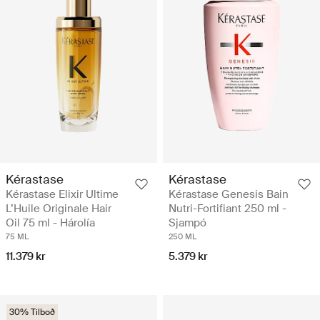
Kérastase
Kérastase
Kérastase Elixir Ultime
Kérastase Genesis Bain
L’Huile Originale Hair
Nutri-Fortifiant 250 ml -
Oil 75 ml - Hárolía
Sjampó
75 ML
250 ML
11.379 kr
5.379 kr
30% Tilboð