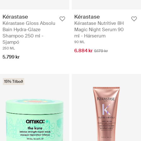
Kérastase
Kérastase
Kérastase Gloss Absolu
Kérastase Nutritive 8H
Bain Hydra-Glaze
Magic Night Serum 90
Shampoo 250 ml -
ml - Hárserum
Sjampó
90 ML
250 ML
6.884 kr
9.179 kr
5.799 kr
15% Tilboð