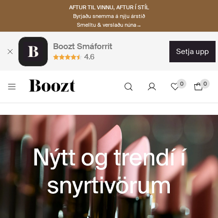
AFTUR TIL VINNU, AFTUR Í STÍL
Byrjaðu snemma á nýju árstíð
Smelltu & verslaðu núna→
Boozt Smáforrit
setja upp
4.6
0
0