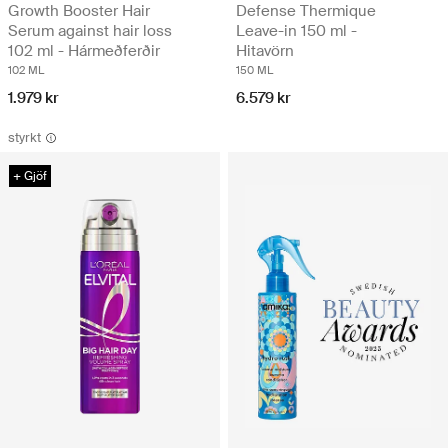
Growth Booster Hair
Defense Thermique
Serum against hair loss
Leave-in 150 ml -
102 ml - Hármeðferðir
Hitavörn
102 ML
150 ML
1.979 kr
6.579 kr
styrkt
+ Gjöf