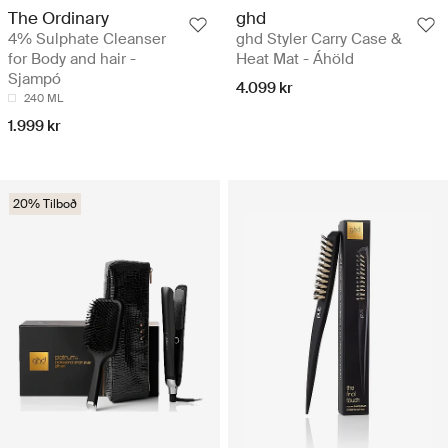
The Ordinary
ghd
4% Sulphate Cleanser
ghd Styler Carry Case &
for Body and hair -
Heat Mat - Áhöld
Sjampó
4.099 kr
240 ML
1.999 kr
20% Tilboð