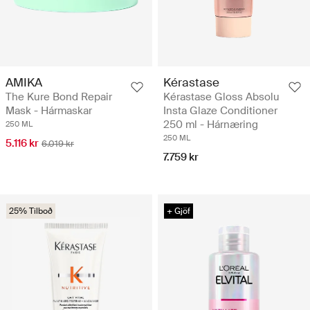
AMIKA
Kérastase
The Kure Bond Repair
Kérastase Gloss Absolu
Mask - Hármaskar
Insta Glaze Conditioner
250 ml - Hárnæring
250 ML
250 ML
5.116 kr
6.019 kr
7.759 kr
25% Tilboð
+ Gjöf