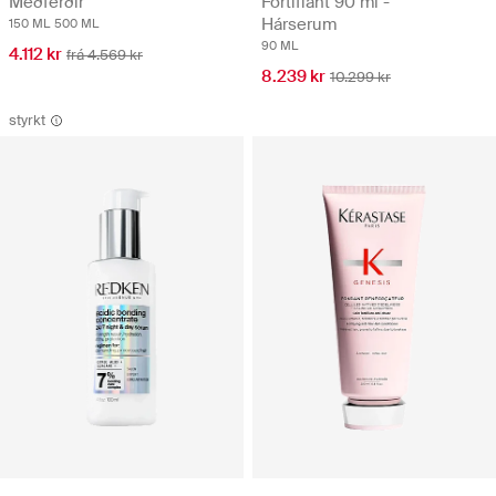
Meðferðir
Fortifiant 90 ml -
Hárserum
150 ML
500 ML
90 ML
4.112 kr
frá 4.569 kr
8.239 kr
10.299 kr
styrkt