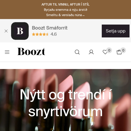
AFTUR TIL VINNU, AFTUR Í STÍL
Byrjaðu snemma á nýju árstíð
Smelltu & verslaðu núna→
Boozt Smáforrit
setja upp
4.6
0
0