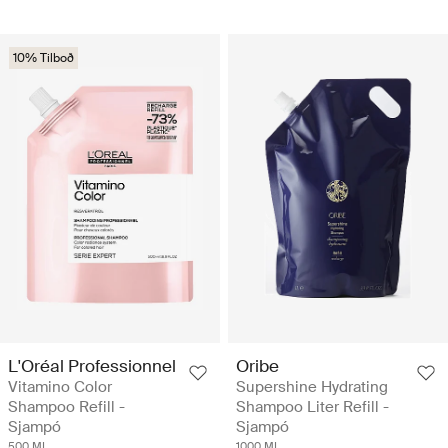
10% Tilboð
L'Oréal Professionnel
Oribe
Vitamino Color
Supershine Hydrating
Shampoo Refill -
Shampoo Liter Refill -
Sjampó
Sjampó
500 ML
1000 ML