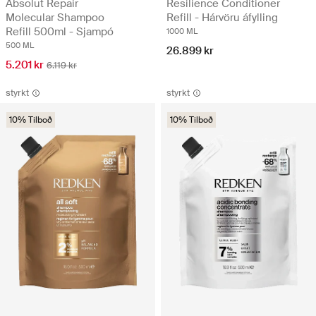
Absolut Repair
Resilience Conditioner
Molecular Shampoo
Refill - Hárvöru áfylling
Refill 500ml - Sjampó
1000 ML
500 ML
26.899 kr
5.201 kr
6.119 kr
styrkt
styrkt
10% Tilboð
10% Tilboð