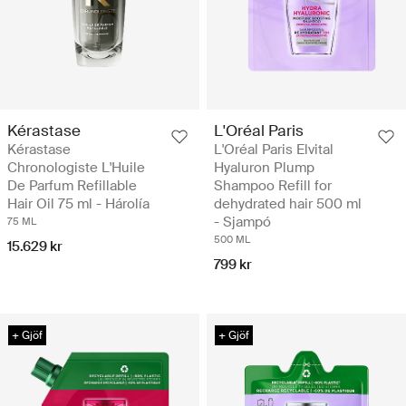
Kérastase
L'Oréal Paris
Kérastase
L'Oréal Paris Elvital
Chronologiste L'Huile
Hyaluron Plump
De Parfum Refillable
Shampoo Refill for
Hair Oil 75 ml - Hárolía
dehydrated hair 500 ml
- Sjampó
75 ML
500 ML
15.629 kr
799 kr
+ Gjöf
+ Gjöf