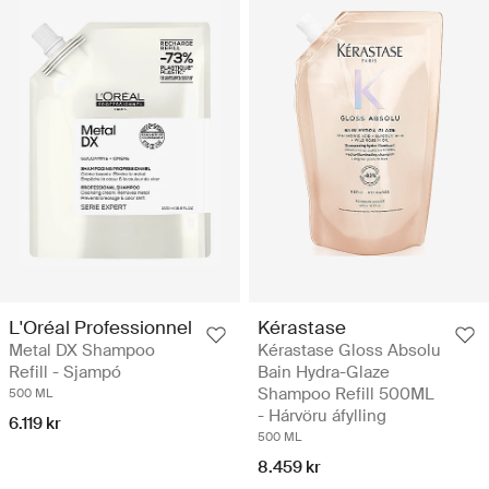
L'Oréal Professionnel
Kérastase
Metal DX Shampoo
Kérastase Gloss Absolu
Refill - Sjampó
Bain Hydra-Glaze
Shampoo Refill 500ML
500 ML
- Hárvöru áfylling
6.119 kr
500 ML
8.459 kr