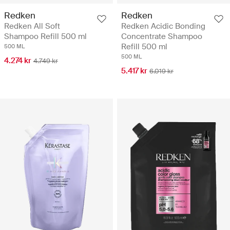
Redken
Redken
Redken All Soft
Redken Acidic Bonding
Shampoo Refill 500 ml
Concentrate Shampoo
Refill 500 ml
500 ML
500 ML
4.274 kr
4.749 kr
5.417 kr
6.019 kr