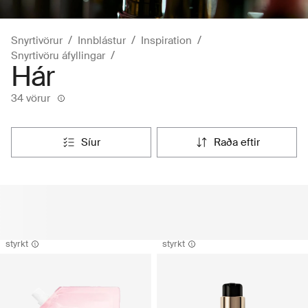
Snyrtivörur
Innblástur
Inspiration
Snyrtivöru áfyllingar
Hár
34 vörur
síur
raða eftir
styrkt
styrkt