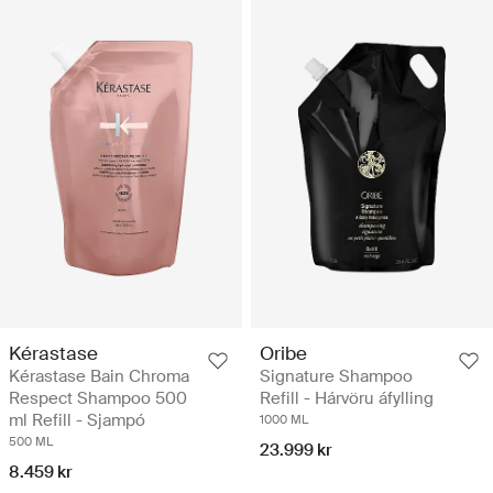
Kérastase
Oribe
Kérastase Bain Chroma
Signature Shampoo
Respect Shampoo 500
Refill - Hárvöru áfylling
ml Refill - Sjampó
1000 ML
500 ML
23.999 kr
8.459 kr