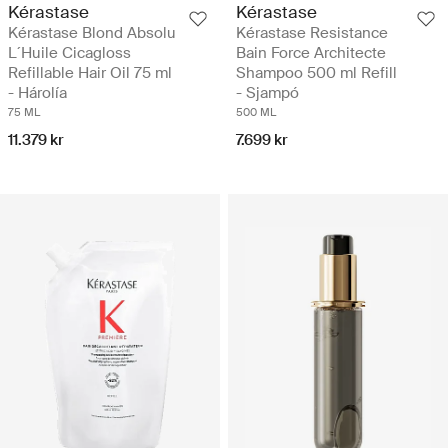
Kérastase
Kérastase
Kérastase Blond Absolu
Kérastase Resistance
L´Huile Cicagloss
Bain Force Architecte
Refillable Hair Oil 75 ml
Shampoo 500 ml Refill
- Hárolía
- Sjampó
75 ML
500 ML
11.379 kr
7.699 kr