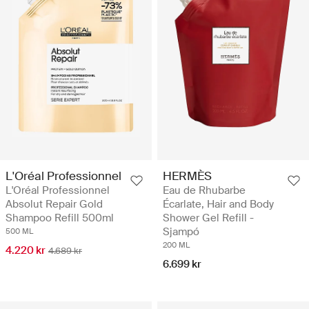
HERMÈS
L'Oréal Professionnel
Eau de Rhubarbe
L'Oréal Professionnel
Écarlate, Hair and Body
Absolut Repair Gold
Shower Gel Refill -
Shampoo Refill 500ml
Sjampó
500 ML
200 ML
4.220 kr
4.689 kr
6.699 kr