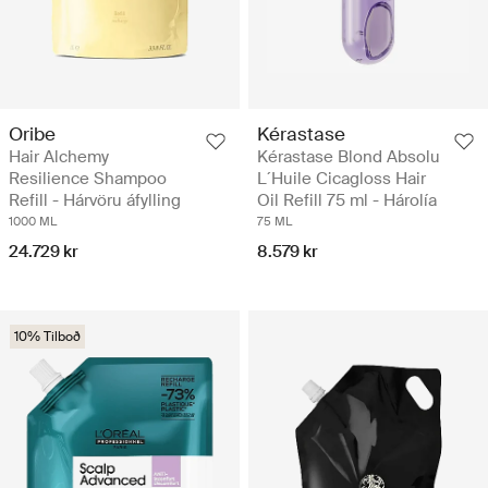
Oribe
Kérastase
Hair Alchemy
Kérastase Blond Absolu
Resilience Shampoo
L´Huile Cicagloss Hair
Refill - Hárvöru áfylling
Oil Refill 75 ml - Hárolía
1000 ML
75 ML
24.729 kr
8.579 kr
10% Tilboð