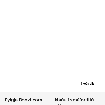
Skoða allt
Fylgja Boozt.com
Náðu í smáforritið