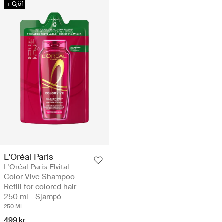
+ Gjöf
L'Oréal Paris
L'Oréal Paris Elvital
Color Vive Shampoo
Refill for colored hair
250 ml - Sjampó
250 ML
499 kr