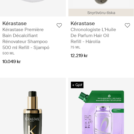
Snyrtivöru-tíska
Kérastase
Kérastase
Kérastase Première
Chronologiste L'Huile
Bain Décalcifiant
De Parfum Hair Oil
Rénovateur Shampoo
Refill - Hárolía
500 ml Refill - Sjampó
75 ML
500 ML
12.219 kr
10.049 kr
+ Gjöf