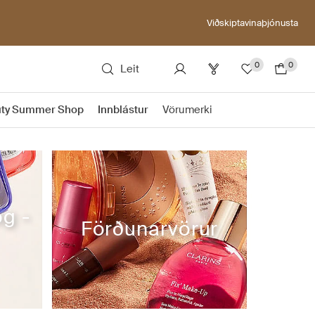
Viðskiptavinaþjónusta
0
0
Leit
ty Summer Shop
Innblástur
Vörumerki
g -
Förðunarvörur