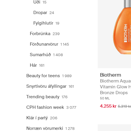
Úði
15
Dropar
24
Fylgihlutir
19
Forbrúnka
239
Förðunarvörur
1 145
Sumarhúð
1 408
Hár
161
Biotherm
Beauty for teens
1 989
Biotherm Aqua
Snyrtivöru áfyllingar
161
Vitamin Glow H
Bronze Drops
Trending beauty
176
50 ML
4.255 kr
5.319 k
CPH fashion week
3 077
Klár í partý
206
Norræn vörumerki
1 278