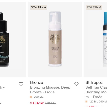
10% Tilboð
15% Tilboð
Bronza
St.Tropez
k -
Bronzing Mousse, Deep
Self Tan Cla
Bronze - Froða
Bronzing Mo
ml - Froða
200 ML
120 ML
240 M
3.887 kr
r
4.319 kr