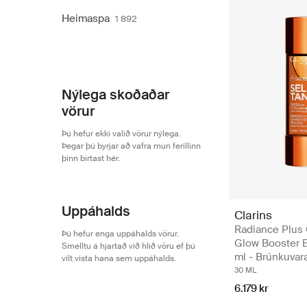
Heimaspa
1 892
Nýlega skoðaðar
vörur
Þú hefur ekki valið vörur nýlega.
Þegar þú byrjar að vafra mun ferillinn
þinn birtast hér.
Uppáhalds
Clarins
Radiance Plus
Þú hefur enga uppáhalds vörur.
Glow Booster 
Smelltu á hjartað við hlið vöru ef þú
ml - Brúnkuvar
vilt vista hana sem uppáhalds.
30 ML
6.179 kr