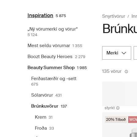
Inspiration
5 875
Snyrtivörur
In
Brúnku
„Ný vörumerki og vörur“
5 124
Mest seldu vörurnar
1 355
merki
Boozt Beauty Heroes
2 279
Beauty Summer Shop
1 985
135 vörur
Ferðastærðir og -sett
675
Sólarvörur
431
Brúnkuvörur
137
styrkt
Krem
31
20% Tilboð
WOW
Froða
33