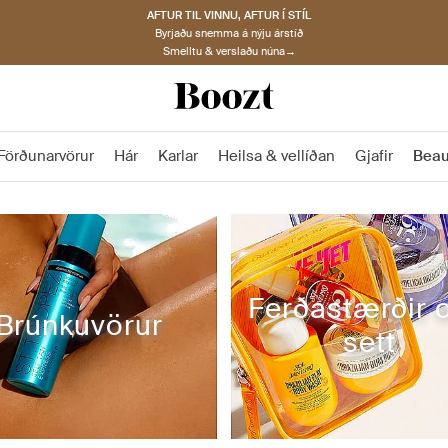
AFTUR TIL VINNU, AFTUR Í STÍL
Byrjaðu snemma á nýju árstíð
Smelltu & verslaðu núna→
Förðunarvörur
Hár
Karlar
Heilsa & vellíðan
Gjafir
Beau
Ferðastærðir o
Brúnkuvörur
sett