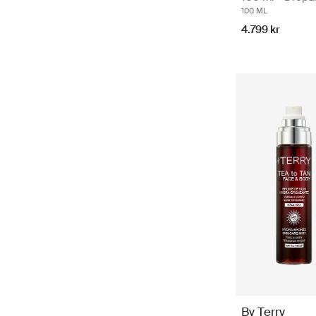
100 ML
4.799 kr
By Terry