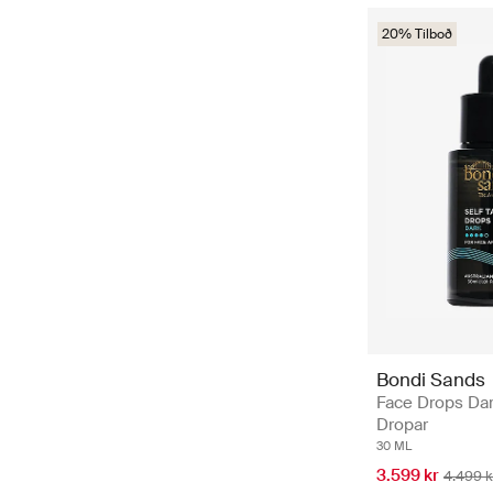
20% Tilboð
Bondi Sands
Face Drops Dar
Dropar
30 ML
3.599 kr
4.499 k