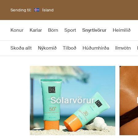
Sending til:
Ísland
Konur
Karlar
Börn
Sport
Snyrtivörur
Heimilið
Skoða allt
Nýkomið
Tilboð
Húðumhirða
Ilmvötn
Sólarvörur