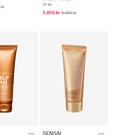
30 ML
 kr
5.855 kr
6.889 kr
SENSAI