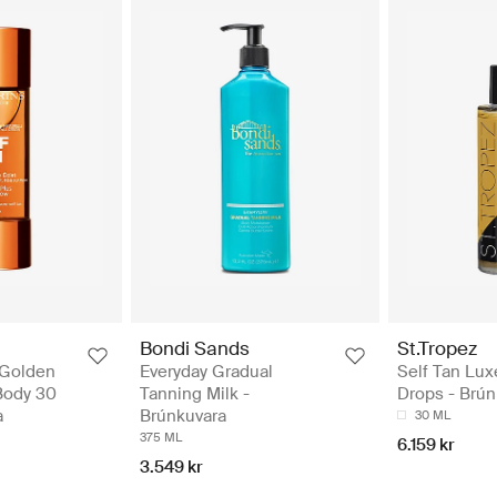
Bondi Sands
St.Tropez
 Golden
Everyday Gradual
Self Tan Lux
Body 30
Tanning Milk -
Drops - Brún
a
Brúnkuvara
30 ML
375 ML
6.159 kr
3.549 kr