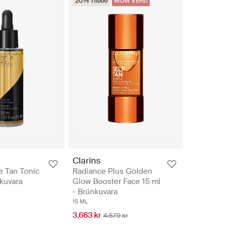
20% Tilboð
WOW VERÐ
Clarins
e Tan Tonic
Radiance Plus Golden
kuvara
Glow Booster Face 15 ml
- Brúnkuvara
15 ML
3.663 kr
4.579 kr