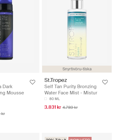
Snyrtivöru-tíska
St.Tropez
a Dark
Self Tan Purity Bronzing
zing Mousse
Water Face Mist - Mistur
80 ML
3.831 kr
4.789 kr
 kr