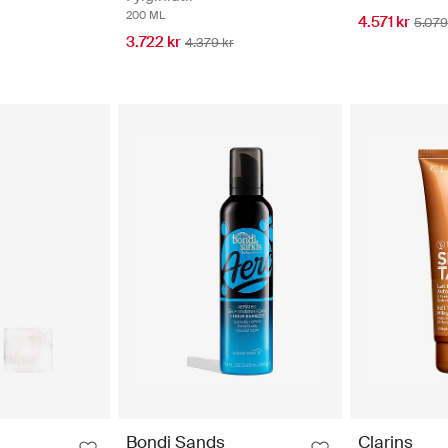
200 ML
4.571 kr
5.079
3.722 kr
4.379 kr
Bondi Sands
Clarins