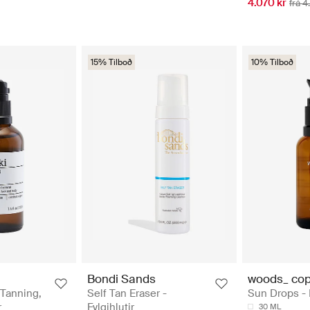
4.070 kr
frá 4
15% Tilboð
10% Tilboð
Bondi Sands
woods_ co
 Tanning,
Self Tan Eraser -
Sun Drops - 
r
Fylgihlutir
30 ML