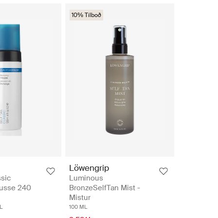
10% Tilboð
Löwengrip
ssic
Luminous
usse 240
BronzeSelfTan Mist -
Mistur
L
100 ML