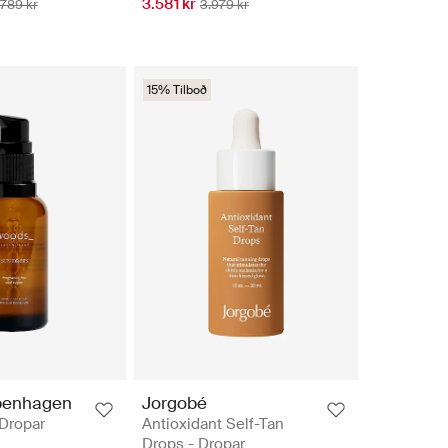
3.581 kr
.789 kr
3.979 kr
15% Tilboð
penhagen
Jorgobé
Dropar
Antioxidant Self-Tan
Drops - Dropar