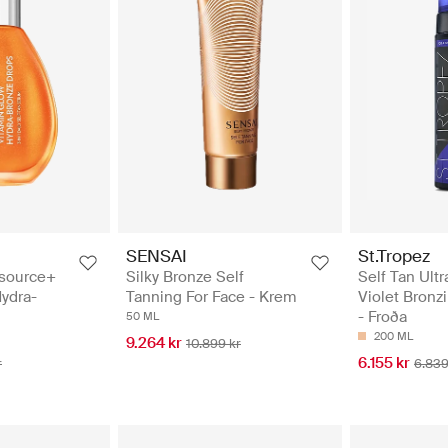
SENSAI
St.Tropez
Silky Bronze Self
Self Tan Ultr
source+
Tanning For Face - Krem
Violet Bron
ydra-
- Froða
50 ML
200 ML
9.264 kr
10.899 kr
6.155 kr
6.839
r