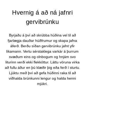
Hvernig á að ná jafnri
gervibrúnku
Byrjaðu á því að skrúbba húðina vel til að
fjarlægja dauðar húðfrumur og skapa jafna
áferð. Berðu síðan gervibrúnku jafnt yfir
líkamann. Vertu sérstaklega varkár á þurrum
svæðum eins og olnbogum og hnjám svo
liturinn verði ekki flekkóttur. Láttu vöruna virka
að fullu áður en þú klæðir þig eða ferð í sturtu.
Ljúktu með því að gefa húðinni raka til að
viðhalda brúnkunni lengur og halda henni
mjúkri.