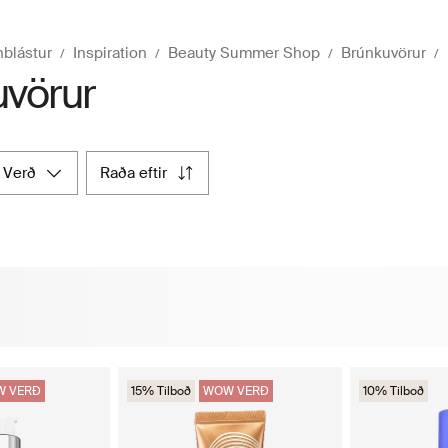
nblástur
Inspiration
Beauty Summer Shop
Brúnkuvörur
vörur
verð
raða eftir
 VERÐ
15% Tilboð
WOW VERÐ
10% Tilboð